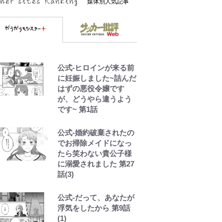
媒体別人気記事
公式-ヒロインが来る前
に妊娠しました~詰んだ
はずの悪役令嬢です
が、どうやら違うよう
です~ 第1話
公式-婚約破棄されたの
でお掃除メイドになっ
たら笑わない貴公子様
に溺愛されました 第27
話(3)
公式-だって、あなたが
浮気をしたから 第9話
(1)