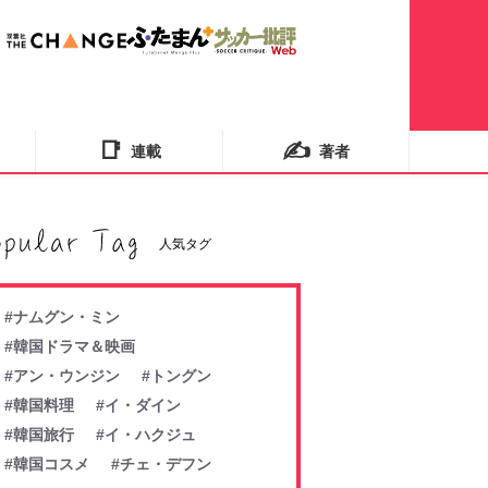
📑
✍️
連載
著者
人気タグ
#ナムグン・ミン
#韓国ドラマ＆映画
#アン・ウンジン
#トングン
#韓国料理
#イ・ダイン
#韓国旅行
#イ・ハクジュ
#韓国コスメ
#チェ・デフン