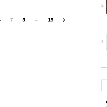
6
7
8
15
…