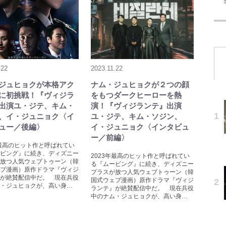
.22
2023.11.22
ジュヒョクが本格アク
ナム・ジュヒョクが２つの顔
に初挑戦！『ヴィジラ
をもつダークヒーローを熱
出演ユ・ジテ、キム・
演！『ヴィジランテ』出演
、イ・ジュニョク〈イ
ユ・ジテ、キム・ソジン、
ュー／後編〉
イ・ジュニョク〈インタビュ
ー／前編〉
年最高のヒット作と呼ばれてい
ビング』に続き、ディズニー
2023年最高のヒット作と呼ばれてい
放つ人気ウェブトゥーン（韓
る『ムービング』に続き、ディズニー
ブ漫画）原作ドラマ『ヴィジ
プラスが放つ人気ウェブトゥーン（韓
が絶賛配信中だ。 現在兵役
国式ウェブ漫画）原作ドラマ『ヴィジ
・ジュヒョクが、高い身…
ランテ』が絶賛配信中だ。 現在兵役
中のナム・ジュヒョクが、高い身…