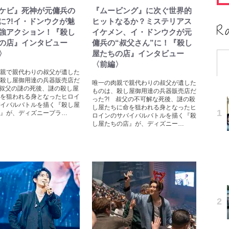
ケビ』死神が元傭兵の
『ムービング』に次ぐ世界的
に?!イ・ドンウクが魅
ヒットなるか？ミステリアス
強アクション！『殺し
イケメン、イ・ドンウクが元
の店』インタビュー
傭兵の“叔父さん”に！『殺し
〉
屋たちの店』インタビュー
〈前編〉
親で親代わりの叔父が遺した
殺し屋御用達の兵器販売店だ
唯一の肉親で親代わりの叔父が遺した
 叔父の謎の死後、謎の殺し屋
ものは、殺し屋御用達の兵器販売店だ
を狙われる身となったヒロイ
った?! 叔父の不可解な死後、謎の殺
イバルバトルを描く『殺し屋
し屋たちに命を狙われる身となったヒ
』が、ディズニープラ…
ロインのサバイバルバトルを描く『殺
し屋たちの店』が、ディズニー…