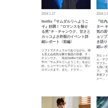
2024.1.17
2024.1.
Netflix『サムダルリへようこ
『社内
そ』好調！ “ロマンスを魅せ
ター 
る男”チ・チャンウク、甘さと
気の若
カッコよさ炸裂のイベント詳
ョソプ
細レポート〈前編〉
き語り
細レポ
ソフトでナチュラルでありながら、得
も言えぬ色気を醸す魅惑の俳優、チ・
大ヒット
チャンウク。 現在Netflixで好評配信
ム・サブ
中の『サムダルリへようこそ』をはじ
サブ３』
め、ヒューマンからアクション、甘い
も熱い支
ロマンスまで、また、ドラマ…
プ。 去
本初ファ
ォー…