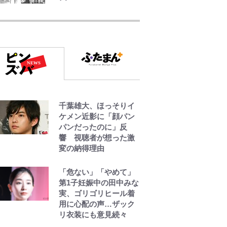
浦和と千葉の首をかし
げる主力放出、柏リカ
ルドの下で新加入2人が
化ける！Jリーグに必要
な外国人選手は【Jリー
グ開幕｢初めての秋春
制｣の大激論】(4)
｢お土産最高すぎ笑｣｢ど
千葉雄大、ほっそりイ
うやって入手？｣ブライ
ケメン近影に「顔パン
トン帰還の三笘薫、同
パンだったのに」反
僚に“ポケカ”をプレゼ
響 視聴者が想った激
ント！｢薫の笑顔見れて
変の納得理由
よかった｣｢大喜びのリ
ュテル可愛すぎ｣
「危ない」「やめて」
第1子妊娠中の田中みな
W杯クオーター制への
実、ゴリゴリヒール着
大反発か、FIFA会長を
用に心配の声…ザック
追い詰めた｢欧州のボイ
リ衣装にも意見続々
コット｣と再選の行方
【FIFA3兆円の野望と2