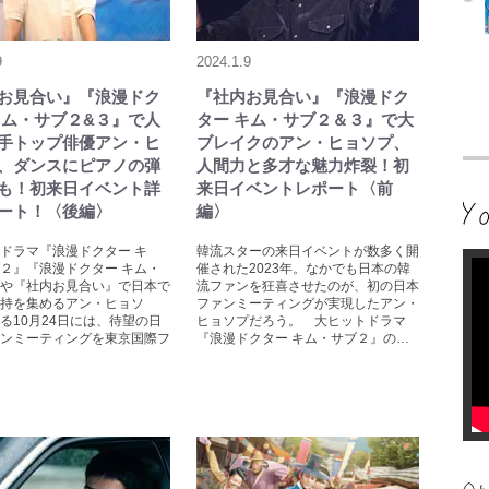
9
2024.1.9
お見合い』『浪漫ドク
『社内お見合い』『浪漫ドク
キム・サブ２&３』で人
ター キム・サブ２＆３』で大
手トップ俳優アン・ヒ
ブレイクのアン・ヒョソプ、
、ダンスにピアノの弾
人間力と多才な魅力炸裂！初
も！初来日イベント詳
来日イベントレポート〈前
ート！〈後編〉
編〉
ドラマ『浪漫ドクター キ
韓流スターの来日イベントが数多く開
２』『浪漫ドクター キム・
催された2023年。なかでも日本の韓
や『社内お見合い』で日本で
流ファンを狂喜させたのが、初の日本
持を集めるアン・ヒョソ
ファンミーティングが実現したアン・
る10月24日には、待望の日
ヒョソプだろう。 大ヒットドラマ
ンミーティングを東京国際フ
『浪漫ドクター キム・サブ２』の…