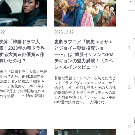
.22
2023.12.12
決算「韓国ドラマ大
史劇ラブコメ『御史＜オサ＞
表！2023年の韓ドラ界
とジョイ～朝鮮捜査ショ
する大賞＆俳優賞＆作
ー〜』は“韓服イケメン”2PM
輝いたのは？
テギョンの魅力満載！〈スペ
シャルインタビュー〉
例の「韓国ドラマ大賞」発表
やってきた。創刊18周年を
非情な悪役でインパクトを与えた大ヒ
流エンタメ情報誌『韓国TV
ットドラマ『ヴィンチェンツォ』から
イド』編集部が、2022年末
始まり、相手の目を見るとその人の死
23年12月までの韓国放送作＆
の瞬間が見える能力を持つ主人公の哀
作を総括。この1年の韓国ド
しき宿命を演じた『ザ・ゲーム〜午前
0時:愛の鎮魂歌〜』、人間にな…