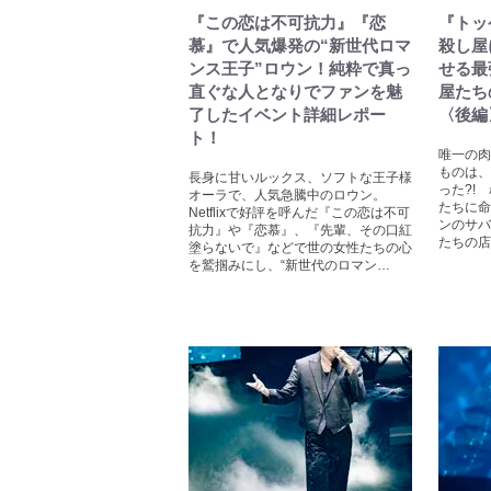
『この恋は不可抗力』『恋
『トッ
慕』で人気爆発の“新世代ロマ
殺し屋
ンス王子”ロウン！純粋で真っ
せる最
直ぐな人となりでファンを魅
屋たち
了したイベント詳細レポー
〈後編
ト！
唯一の肉
ものは、
長身に甘いルックス、ソフトな王子様
った?!
オーラで、人気急騰中のロウン。
たちに命
Netflixで好評を呼んだ『この恋は不可
ンのサバ
抗力』や『恋慕』、『先輩、その口紅
たちの店
塗らないで』などで世の女性たちの心
を鷲掴みにし、“新世代のロマン…