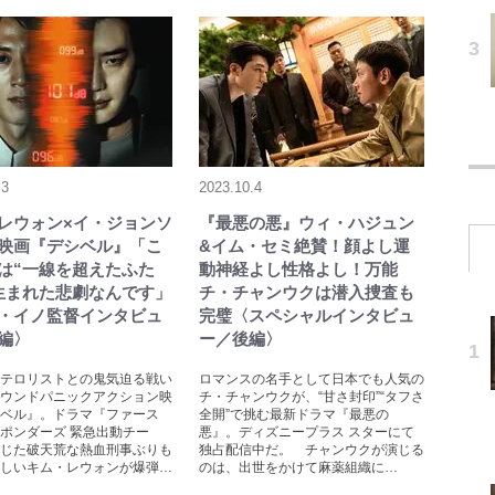
.3
2023.10.4
レウォン×イ・ジョンソ
『最悪の悪』ウィ・ハジュン
映画『デシベル』「こ
&イム・セミ絶賛！顔よし運
は“一線を超えたふた
動神経よし性格よし！万能
生まれた悲劇なんです」
チ・チャンウクは潜入捜査も
・イノ監督インタビュ
完璧〈スペシャルインタビュ
編〉
ー／後編〉
テロリストとの鬼気迫る戦い
ロマンスの名手として日本でも人気の
ウンドパニックアクション映
チ・チャンウクが、“甘さ封印”“タフさ
ベル』。ドラマ『ファース
全開”で挑む最新ドラマ『最悪の
ポンダーズ 緊急出動チー
悪』。ディズニープラス スターにて
じた破天荒な熱血刑事ぶりも
独占配信中だ。 チャンウクが演じる
しいキム・レウォンが爆弾…
のは、出世をかけて麻薬組織に…