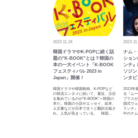
2023.11.24
2023.11
韓国ドラマやK-POPに続く話
ナム・
題の"K-BOOK"とは？韓国の
ション
本の一大イベント「K-BOOK
ンテ』
フェスティバル 2023 in
ソジン
Japan」開催！
ンタビ
韓国ドラマや韓国映画、K-POPなど
2023
の韓流エンタメに続いて、最近、注目
る『ムー
を集めているのが“K-BOOK”＝韓国の
プラスが
本だ。韓国の小説やエッセイ、絵本、
国式ウェ
人文書などが日本で次々と翻訳出版さ
ランテ』
れ、人気が高まっている。 韓国…
中のナム