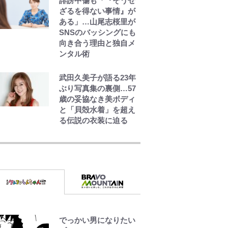
誹謗中傷も「『そうせ
「意味深な表紙連
ざるを得ない事情』が
載」 「神」エネルの
ある」…山尾志桜里が
月での展開に、元王下
SNSのバッシングにも
七武海の謎めいた過去
向き合う理由と独自メ
も…
ンタル術
武田久美子が語る23年
ぶり写真集の裏側…57
歳の妥協なき美ボディ
と「貝殻水着」を超え
る伝説の衣装に迫る
空の轍と大地の雲と 第
1回
第3回 出版までの道の
り・その2
でっかい男になりたい
レビュー『仮面家族』