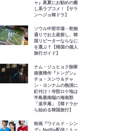
ャ』真夏にお勧めの癒
し系ラブコメ！【サラ
ンヘジョ韓ドラ】
ソウル中部市場・乾物
通りでお土産探し、韓
国リピーターならなに
を選ぶ？【韓国の個人
旅行ガイド】
ナム・ジュヒョク除隊
後復帰作『トングン』
チョ・スンウ＆チャ
ン・ヨンナムの熱演に
釘付け！寺院ロケ地は
半島最南端の海南郡
「道卒庵」【韓ドラか
ら始める韓国旅行】
映画『ワイルド・シン
グ』Netflix配信！トッ