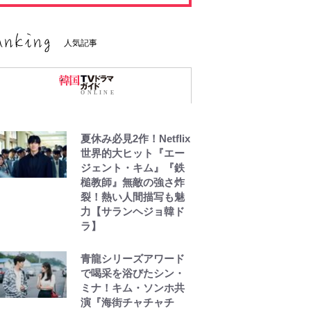
人気記事
夏休み必見2作！Netflix
世界的大ヒット『エー
ジェント・キム』『鉄
槌教師』無敵の強さ炸
裂！熱い人間描写も魅
力【サランヘジョ韓ド
ラ】
青龍シリーズアワード
で喝采を浴びたシン・
ミナ！キム・ソンホ共
演『海街チャチャチ