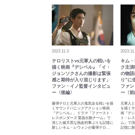
2023.11.3
2023.11
テロリストvs元軍人の戦いを
キム・
描く映画『デシベル』「イ・
ク主演
ジョンソクさんの撮影は緊張
の物語
感と期待が入り混じります」
り”に
ファン・イノ監督インタビュ
ファン
ー〈後編〉
ー〈前
爆弾テロと元軍人の鬼気迫る戦いを描
元軍人と
くサウンドパニックアクション映画
を描くサ
『デシベル』。ドラマ『ファースト・
画『デシ
レスポンダーズ 緊急出動チーム』で
ト・レス
演じた破天荒な熱血刑事ぶりも記憶に
ム』で演
新しいキム・レウォンが爆弾テロ…
記憶に新