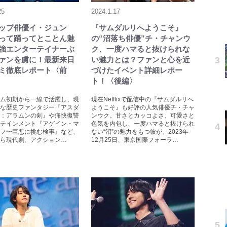
25
2024.1.17
ップ俳優イ・ジュン
『サムダルリへようこそ』
って踊ってとことん魅
の“沼落ち俳優”チ・チャンウ
強エンターテイナーぶ
ク、一度ハマると抜けられな
ァンを虜に！最新来日
い魅力とは？ファンと心を近
ミ徹底レポート〈前
づけたイベント詳細レポー
ト！〈後編〉
ム初期から一線で活躍し、現
現在Netflixで配信中の『サムダルリへ
な歴史ファンタジー『アスダ
ようこそ』も好評の人気俳優チ・チャ
：アラムンの剣』や痛快復讐
ンウク。甘さとカッコよさ、可愛さと
テインメント『アゲイン・マ
色気を内包し、一度ハマると抜けられ
フ〜巨悪に挑む検事』など、
ない“沼”の魅力をもつ彼が、2023年
ら現代劇、アクション…
12月25日、東京国際フォーラ…