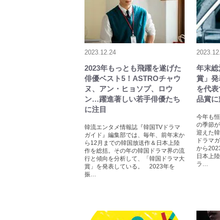
2023.12.24
2023.12
2023年もっとも飛躍を遂げた
年末総
俳優ベスト5！ASTROチャウ
賞」発
ヌ、アン・ヒョソプ、ロウ
を代表
ン…躍進著しい若手俳優たち
品賞に
に注目
今年も恒
の季節が
韓流エンタメ情報誌『韓国TVドラマ
迎えた韓
ガイド』編集部では、毎年、前年末か
ドラマガ
ら12月までの韓国放送作＆日本上陸
から20
作を総括。その年の韓国ドラマ界の流
日本上陸
行と傾向を分析して、「韓国ドラマ大
ラ…
賞」を発表している。 2023年を
振…