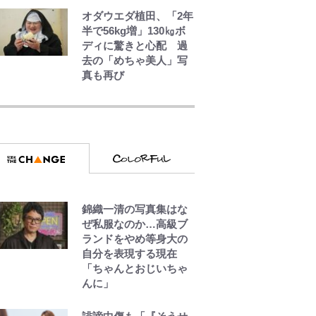
度のオウンゴール、来
オダウエダ植田、「2年
年3月の会長選】(3)
半で56kg増」130㎏ボ
ディに驚きと心配 過
去の「めちゃ美人」写
真も再び
ファミマと『VIVANT』
第2シーズンのコラボが
スタート！ “別班饅
頭”や限定グッズ登場に
ファン感激「これは買
うしかない！」
「自分の絵ごと、この
錦織一清の写真集はな
ジャンルはそろそろ終
ぜ私服なのか…高級ブ
わりかな」江口寿史が
ランドをやめ等身大の
炎上を経て樋口毅宏に
自分を表現する現在
語ったこと
「ちゃんとおじいちゃ
んに」
『ONE PIECE』今後の
展開に絡んできそうな