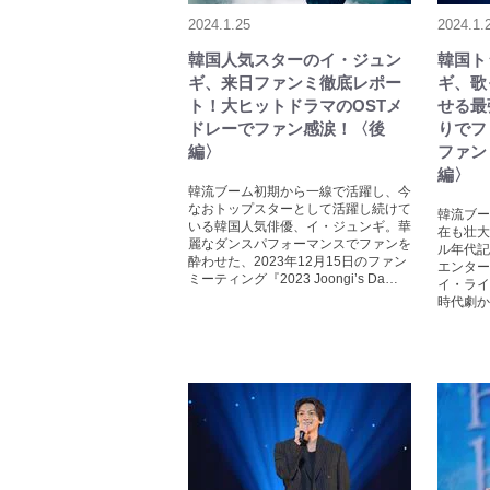
2024.1.25
2024.1.
韓国人気スターのイ・ジュン
韓国ト
ギ、来日ファンミ徹底レポー
ギ、歌
ト！大ヒットドラマのOSTメ
せる最
ドレーでファン感涙！〈後
りでフ
編〉
ファン
編〉
韓流ブーム初期から一線で活躍し、今
なおトップスターとして活躍し続けて
韓流ブー
いる韓国人気俳優、イ・ジュンギ。華
在も壮大
麗なダンスパフォーマンスでファンを
ル年代記
酔わせた、2023年12月15日のファン
エンター
ミーティング『2023 Joongi’s Da…
イ・ライ
時代劇か