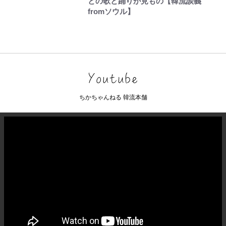
との歌と踊りが見もの【韓流談義
fromソウル】
ちかちゃんねる 韓流本舗