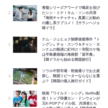
青龍シリーズアワードで喝采を浴び
たシン・ミナ！キム・ソンホ共演
『海街チャチャチャ』真夏にお勧め
の癒し系ラブコメ！【サランヘジョ
韓ドラ】
ナム・ジュヒョク除隊後復帰作『ト
ングン』チョ・スンウ＆チャン・ヨ
ンナムの熱演に釘付け！寺院ロケ地
は半島最南端の海南郡「道卒庵」
【韓ドラから始める韓国旅行】
ソウル中部市場・乾物通りでお土産
探し、韓国リピーターならなにを選
ぶ？【韓国の個人旅行ガイド】
映画『ワイルド・シング』Netflix配
信！トップ俳優カン・ドンウォンが
元K-POPアイドル役、共演者たち