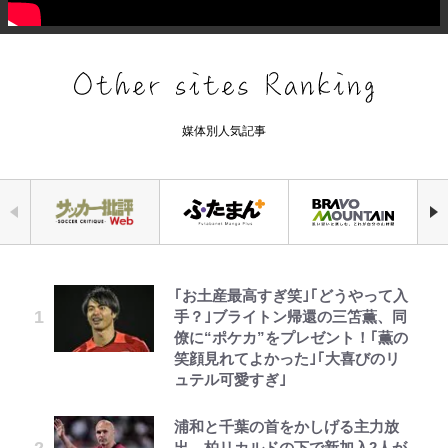
媒体別人気記事
｢お土産最高すぎ笑｣｢どうやって入
ファミマと『VIVANT』第2シーズ
荒々しい「火山帯」の一端にいるこ
元衆院議員・山尾志桜里が語る誹謗
公式-婚約破棄されたのでお掃除メ
「危ない」「やめて」第1子妊娠中
浅草は日本の心だゾ
空の轍と大地の雲と 第1回
手？｣ブライトン帰還の三笘薫、同
ンのコラボがスタート！ “別班饅
とを体感！ 登頂約10分でも大迫力
中傷動画…「計り知れない」切り抜
イドになったら笑わない貴公子様に
の田中みな実、ゴリゴリヒール着用
僚に“ポケカ”をプレゼント！｢薫の
頭”や限定グッズ登場にファン感激
「吾妻小富士」火口を1周する「1
き落選運動の影響と今語る「保育園
溺愛されました 第27話(3)
に心配の声…ザックリ衣装にも意見
笑顔見れてよかった｣｢大喜びのリ
「これは買うしかない！」
時間半ハイキング」パノラマ絶景レ
落ちた日本死ね」
続々
ュテル可愛すぎ｣
ポ【福島県福島市】
公式-苦節四年、理想の聖女を演じ
とうちゃんが出世するゾ
第3回 出版までの道のり・その2
『ONE PIECE』今後の展開に絡ん
錦織一清の写真集はなぜ私服なの
オダウエダ植田、「2年半で56kg
るのに疲れました ~便利屋扱いする
浦和と千葉の首をかしげる主力放
できそうな「意味深な表紙連載」
アユは「怒らせて掛ける」魚だっ
か…高級ブランドをやめ等身大の自
増」130㎏ボディに驚きと心配 過
国は捨て“白魔導士”となり旅に出
出、柏リカルドの下で新加入2人が
「神」エネルの月での展開に、元王
た！ ルアーを追わせて釣りあげる
分を表現する現在「ちゃんとおじい
去の「めちゃ美人」写真も再び