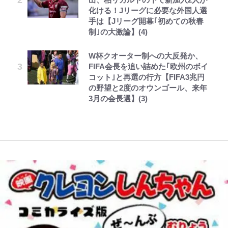
る~ 第12話(1)
化ける！Jリーグに必要な外国人選
下七武海の謎めいた過去も…
「アユイング」のオリジナリティ＆
ちゃんに」
ボンジュールでポンジュースだゾ
レビュー『仮面家族』悠木シュン・
手は【Jリーグ開幕｢初めての秋春
おもしろさを知る
公式-だって、あなたが浮気をした
趣里「ショック」初めて語った“重
著
制｣の大激論】(4)
南や和也だけじゃない！『タッチ』
誹謗中傷も「『そうせざるを得ない
から 第9話(1)
い意味” 三山凌輝「無反省メー
上杉達也の才能を「いち早く見出し
やってはいけない！「キャンプツー
事情』がある」…山尾志桜里が
ル」文春第2弾で“一家の限界”報道
W杯クオーター制への大反発か、
た人物たち」
リング」での「NGパッキング」7
SNSのバッシングにも向き合う理
も
FIFA会長を追い詰めた｢欧州のボイ
選！ 安全＆快適につながる「荷物
由と独自メンタル術
コット｣と再選の行方【FIFA3兆円
の順序や位置」積載のコツとは？
の野望と2度のオウンゴール、来年
「実体験レポ」
3月の会長選】(3)