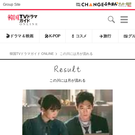
Group Site
🎬
ドラマ & 映画
🎤
K-POP
💄
コスメ
✈️
旅行
🍱
グ
韓国TVドラマガイド ONLINE
この川には月が流れる
この川には月が流れる