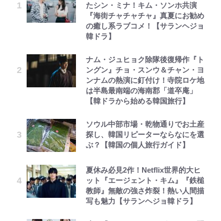
たシン・ミナ！キム・ソンホ共演
『海街チャチャチャ』真夏にお勧め
の癒し系ラブコメ！【サランヘジョ
韓ドラ】
ナム・ジュヒョク除隊後復帰作『ト
ングン』チョ・スンウ＆チャン・ヨ
ンナムの熱演に釘付け！寺院ロケ地
は半島最南端の海南郡「道卒庵」
【韓ドラから始める韓国旅行】
ソウル中部市場・乾物通りでお土産
探し、韓国リピーターならなにを選
ぶ？【韓国の個人旅行ガイド】
夏休み必見2作！Netflix世界的大ヒ
ット『エージェント・キム』『鉄槌
教師』無敵の強さ炸裂！熱い人間描
写も魅力【サランヘジョ韓ドラ】