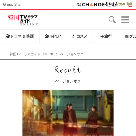
Group Site
🎬
ドラマ & 映画
🎤
K-POP
💄
コスメ
✈️
旅行
🍱
グ
韓国TVドラマガイド ONLINE
ぺ・ジョンオク
ぺ・ジョンオク