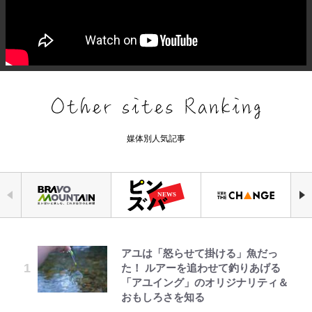
媒体別人気記事
アユは「怒らせて掛ける」魚だっ
「危ない」「やめて」第1子妊娠中
元衆院議員・山尾志桜里が語る誹謗
｢お土産最高すぎ笑｣｢どうやって入
浅草は日本の心だゾ
『ちいかわ』ファンの記憶に残る
空の轍と大地の雲と 第1回
公式-ヒロインが来る前に妊娠しま
た！ ルアーを追わせて釣りあげる
の田中みな実、ゴリゴリヒール着用
中傷動画…「計り知れない」切り抜
手？｣ブライトン帰還の三笘薫、同
「恐怖キャラ」の戦慄シーン 小さ
した~詰んだはずの悪役令嬢です
「アユイング」のオリジナリティ＆
に心配の声…ザックリ衣装にも意見
き落選運動の影響と今語る「保育園
僚に“ポケカ”をプレゼント！｢薫の
くてかわいい世界なのに「見た目か
が、どうやら違うようです~ 第1話
おもしろさを知る
続々
落ちた日本死ね」
笑顔見れてよかった｣｢大喜びのリ
らしてヤバイ…」
ュテル可愛すぎ｣