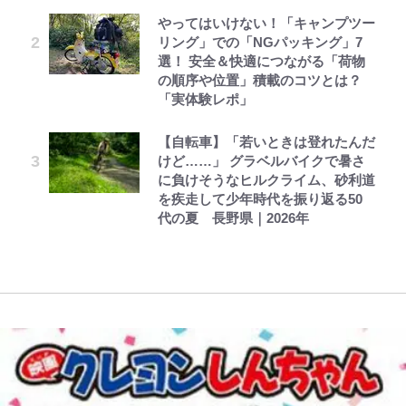
ボンジュールでポンジュースだゾ
第3回 出版までの道のり・その2
公式-雑用付与術師が自分の最強に
やってはいけない！「キャンプツー
【川口春奈と結婚】板倉滉は「めっ
FRUITS ZIPPER鎮西寿々歌が語る
放送40周年『機動戦士ガンダム
気付くまで 第56話(1)
リング」での「NGパッキング」7
ちゃモテる」 年収7億円・お洒落・
『天才てれびくん』時代の学びと
｢モデルやってる｣｢かっけぇ｣三笘
ZZ』いまだ語り継がれる「伝説の
選！ 安全＆快適につながる「荷物
包容力…超愛される日本代表
22歳でアイドルの道を切り拓いた
薫がブライトン新ユニのモデルで完
トンデモシーン」 「Zザク」に
の順序や位置」積載のコツとは？
「人生最大の決断」
全復活！“King”の帰還に｢チームか
「謎の光」も…
とうちゃんが出世するゾ
レビュー『仮面家族』悠木シュン・
公式-転生したら平民でした。~生活
「実体験レポ」
ら大歓迎されてる｣｢元気な姿見れ
長瀬智也の“角刈りちっく短髪”変
著
水準に耐えられないので貴族を目指
て…｣
三代目魚武濱田成夫「すっごい勉強
令和のNBAを先取りしていた!?
貌姿に「超絶イケメン」大反響 意
します~ 第37話(2)
【自転車】「若いときは登れたんだ
ができない阿呆」が京都の名門美術
『SLAM DUNK』が30年前に描い
味深「スネ毛ハラスメント」にも注
けど……」 グラベルバイクで暑さ
高校に受かった理由「落ちたと思っ
W杯クオーター制への大反発か、
た「驚きの戦術」ストレッチ5に大
目
に負けそうなヒルクライム、砂利道
てたので合格発表も行かなかったん
FIFA会長を追い詰めた｢欧州のボイ
型ポイントガードも…
を疾走して少年時代を振り返る50
です」
コット｣と再選の行方【FIFA3兆円
代の夏 長野県｜2026年
の野望と2度のオウンゴール、来年
3月の会長選】(3)