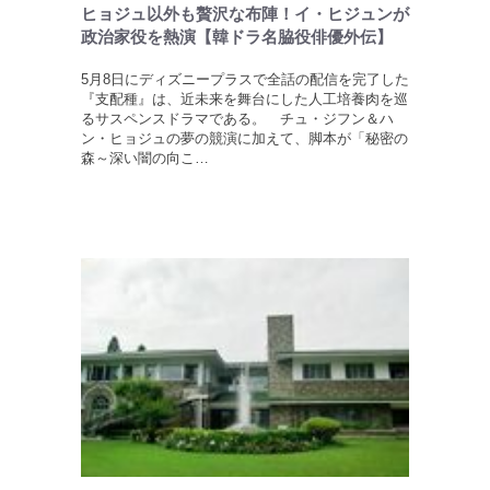
ヒョジュ以外も贅沢な布陣！イ・ヒジュンが
政治家役を熱演【韓ドラ名脇役俳優外伝】
5月8日にディズニープラスで全話の配信を完了した
『支配種』は、近未来を舞台にした人工培養肉を巡
るサスペンスドラマである。 チュ・ジフン＆ハ
ン・ヒョジュの夢の競演に加えて、脚本が「秘密の
森～深い闇の向こ…