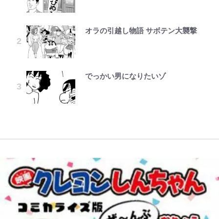
分を表現する現在「ちゃんとおじい
ぎてませんか」心配の声も 夫・黒
の“煽りショット”に興奮！｢最後の
へ「ドライブがてら行ってみた」意
を震え上がらせた「恐怖のテレビ番
が、どうやら違うようです~ 第1話
ちゃんに」
木啓司にはDV巡る逮捕報道
1枚までの壮大なフリ｣｢知念くんの
外な結果！「車中泊レポート」
組」
ことどんだけ好きなんよｗ｣
オラの引越し物語 サボテン大襲撃
公式-聖女じゃないと追放されたの
第3回 出版までの道のり・その2
「のりの芝居は観たいと」藤原紀香
村上佳菜子、“遠距離結婚”の夫と
荒々しい「火山帯」の一端にいるこ
「自分の絵ごと、このジャンルはそ
で、もふもふ従者(聖獣)とおにぎり
が明かす夫・片岡愛之助との関係
の再会にデレデレ…顔出し公開
｢なんじゃこりゃあああ！｣本田圭
とを体感！ 登頂約10分でも大迫力
ろそろ終わりかな」江口寿史が炎上
を握る 第53話(1)
性…互いに一番のお客さんで刺激を
「愛が足りない」不満を漏らしてい
佑の古巣ミラン、漆黒×蛍光レッド
「吾妻小富士」火口を1周する「1
を経て樋口毅宏に語ったこと
もらう存在
た過去も
の超絶クールな新サードユニに世界
時間半ハイキング」パノラマ絶景レ
でっかい男になりたいゾ
公式-針子の花嫁~刺繍をしていた
レビュー『仮面家族』悠木シュン・
が熱狂｢サードなのにズルい｣｢こり
ポ【福島県福島市】
「ハイキュー!! おせち2027」の予
ら、王子様が離してくれなくなりま
著
ゃかっけえわ｣
藤原紀香が23年間続けるボランテ
千葉雄大、ほっそりイケメン近影に
約がスタート！“春高”を見事表現
した~ 第9話(2)
ィア活動の原動力は…「偽善者だ」
「顔パンパンだったのに」反響 視
「電気風呂の数は全国一」温泉じゃ
した三段重にファン感激「エモすぎ
との声も跳ね返す“誰かの役に立ち
聴者が想った激変の納得理由
｢知念さんを煽ってたのと同じ
ないのに大満足！ 上高地帰りに寄
る」
たい”という思い
人？｣鹿島・鈴木優磨、大逆転勝利
りたい「林檎の湯屋 おぶ～」【山
後の“超・優等生インタビュー”が
帰り、今日はどこでととのう？
話題！｢試合中とのギャップw｣｢礼
vol.7】
儀正しいイケメンやな」