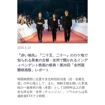
2025.5.13
『赤い袖先』『二十五、二十一』のロケ地で
知られる美食の古都・全州で開かれるインデ
ィペンデント映画の祭典！第26回「全州国
際映画祭」レポート
韓国南西部に位置す全北特別自治道（旧・全羅北
道）の中心地として、また、朝鮮王朝を開いた李成
桂の一族発祥の地（本貫）として1000年以上の歴
史を誇る街・全州（チョンジュ）。ソウルからは高
速鉄道KTXで２時間…