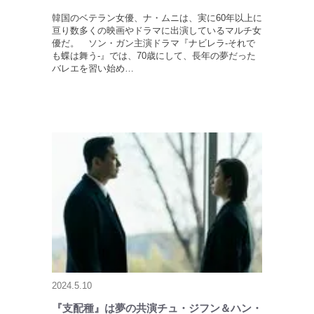
韓国のベテラン女優、ナ・ムニは、実に60年以上に
亘り数多くの映画やドラマに出演しているマルチ女
優だ。 ソン・ガン主演ドラマ『ナビレラ-それで
も蝶は舞う-』では、70歳にして、長年の夢だった
バレエを習い始め…
2024.5.10
『支配種』は夢の共演チュ・ジフン＆ハン・