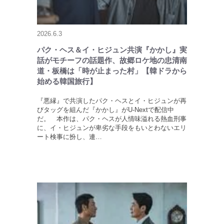
2026.6.3
パク・ヘス＆イ・ヒジュン共演『かかし』実
話がモチーフの話題作、故郷ロケ地の忠清南
道・板橋は「時が止まった村」【韓ドラから
始める韓国旅行】
『悪縁』で共演したパク・ヘスとイ・ヒジュンが再
びタッグを組んだ『かかし』がU-Nextで配信中
だ。 本作は、パク・ヘスが人情味溢れる熱血刑事
に、イ・ヒジュンが卑劣な手段をもいとわないエリ
ート検事に扮し、連…