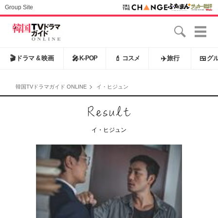
Group Site
🎬
ドラマ & 映画
🎤
K-POP
💄
コスメ
✈️
旅行
🍱
グ
韓国TVドラマガイド ONLINE
イ・ヒジュン
イ・ヒジュン