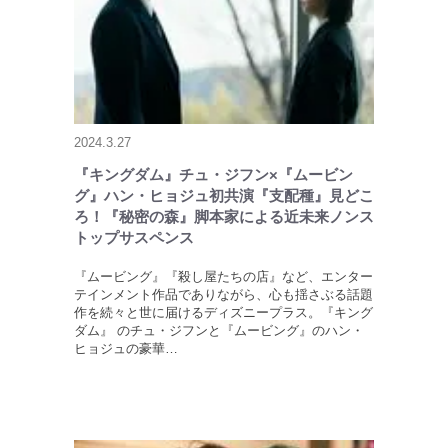
2024.3.27
『キングダム』チュ・ジフン×『ムービン
グ』ハン・ヒョジュ初共演『支配種』見どこ
ろ！『秘密の森』脚本家による近未来ノンス
トップサスペンス
『ムービング』『殺し屋たちの店』など、エンター
テインメント作品でありながら、心も揺さぶる話題
作を続々と世に届けるディズニープラス。『キング
ダム』 のチュ・ジフンと『ムービング』のハン・
ヒョジュの豪華…