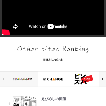
媒体別人気記事
えびめしの流儀
錦織一清の写真集はなぜ私服なの
宮崎麗果、“10キロ減”告白後の背
｢最後の1枚…ワルぃゎ〜｣鈴木優磨
【知ってる？「日本本土四極踏破証
「見るんじゃなかった」怪奇に心
公式-ヒロインが来る前に妊娠しま
空の轍と大地の雲と 第1回
か…高級ブランドをやめ等身大の自
骨・肋骨くっきりトレ姿に「痩せ過
が激勝翌日に写真12枚投稿→渾身
明書」】広島から本州4島の最南端
霊、未確認生命体まで…昭和キッズ
した~詰んだはずの悪役令嬢です