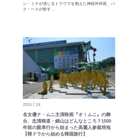
ン・ミナが演じるトラウマを抱えた神経外科医、パ
ク・ヘスが扮す…
2024.7.24
名女優ナ・ムニ主演映画『オ！ムニ』の舞
台、忠清南道・錦山はどんなところ？1500
年前の親孝行から始まった高麗人参栽培地
【韓ドラから始める韓国旅行】