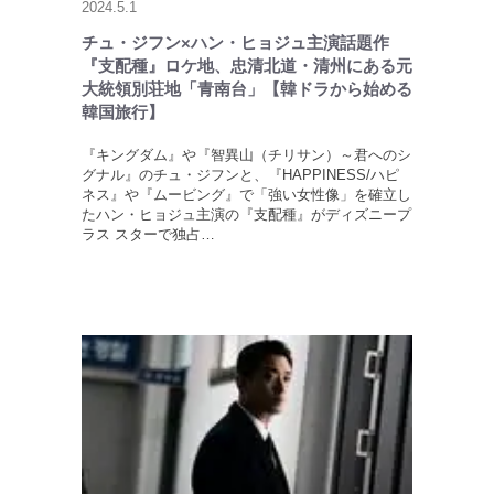
2024.5.1
チュ・ジフン×ハン・ヒョジュ主演話題作
『支配種』ロケ地、忠清北道・清州にある元
大統領別荘地「青南台」【韓ドラから始める
韓国旅行】
『キングダム』や『智異山（チリサン）～君へのシ
グナル』のチュ・ジフンと、『HAPPINESS/ハピ
ネス』や『ムービング』で「強い女性像」を確立し
たハン・ヒョジュ主演の『支配種』がディズニープ
ラス スターで独占…