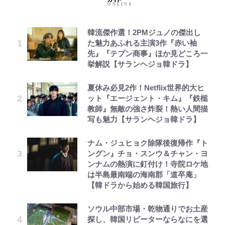
韓流傑作選！2PMジュノの傑出し
た魅力あふれる主演3作『赤い袖
先』『テプン商事』ほか見どころ一
挙解説【サランヘジョ韓ドラ】
夏休み必見2作！Netflix世界的大ヒ
ット『エージェント・キム』『鉄槌
教師』無敵の強さ炸裂！熱い人間描
写も魅力【サランヘジョ韓ドラ】
ナム・ジュヒョク除隊後復帰作『ト
ングン』チョ・スンウ＆チャン・ヨ
ンナムの熱演に釘付け！寺院ロケ地
は半島最南端の海南郡「道卒庵」
【韓ドラから始める韓国旅行】
ソウル中部市場・乾物通りでお土産
探し、韓国リピーターならなにを選