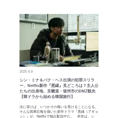
2025.4.9
シン・ミナ＆パク・ヘス出演の犯罪スリラ
ー、Netflix新作『悪縁』見どころは？主人公
たちの出身地、京畿道・坡州市のDMZ観光
【韓ドラから始める韓国旅行】
法に背けば、いつかその報いを受けることになる。
そんな因果応報を描いた新作ドラマ『悪縁（アギョ
ン）』が、Netflixで独占配信中だ。 本作は、シ