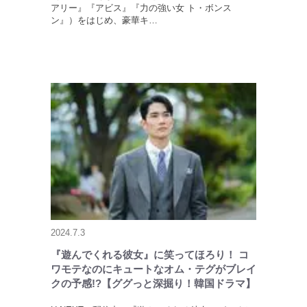
アリー』『アビス』『力の強い女 ト・ボンス
ン』）をはじめ、豪華キ…
2024.7.3
『遊んでくれる彼女』に笑ってほろり！ コ
ワモテなのにキュートなオム・テグがブレイ
クの予感!?【ググっと深掘り！韓国ドラマ】