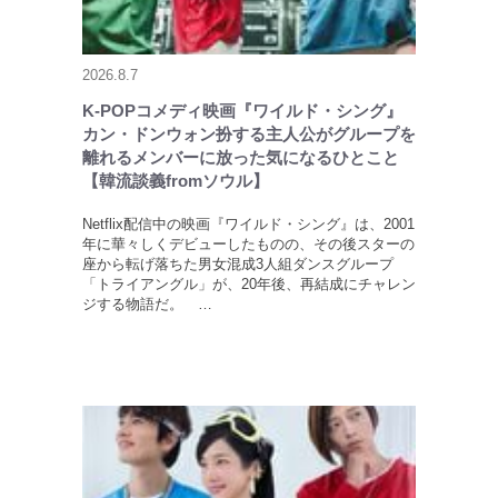
2026.8.7
K-POPコメディ映画『ワイルド・シング』
カン・ドンウォン扮する主人公がグループを
離れるメンバーに放った気になるひとこと
【韓流談義fromソウル】
Netflix配信中の映画『ワイルド・シング』は、2001
年に華々しくデビューしたものの、その後スターの
座から転げ落ちた男女混成3人組ダンスグループ
「トライアングル」が、20年後、再結成にチャレン
ジする物語だ。 …