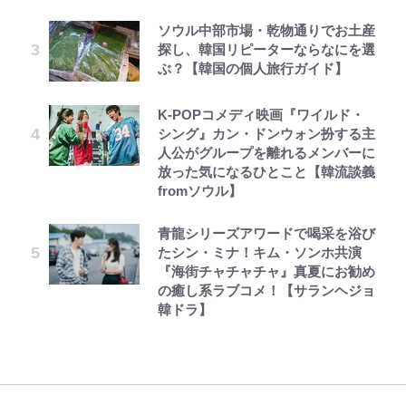
ソウル中部市場・乾物通りでお土産
探し、韓国リピーターならなにを選
ぶ？【韓国の個人旅行ガイド】
K-POPコメディ映画『ワイルド・
シング』カン・ドンウォン扮する主
人公がグループを離れるメンバーに
放った気になるひとこと【韓流談義
fromソウル】
青龍シリーズアワードで喝采を浴び
たシン・ミナ！キム・ソンホ共演
『海街チャチャチャ』真夏にお勧め
の癒し系ラブコメ！【サランヘジョ
韓ドラ】