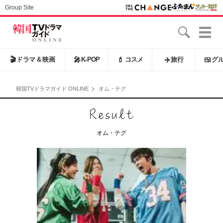
Group Site
🎬
ドラマ & 映画
🎤
K-POP
💄
コスメ
✈️
旅行
🍱
グ
韓国TVドラマガイド ONLINE
オム・テグ
オム・テグ