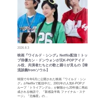
2026.8.3
映画『ワイルド・シング』Netflix配信！トッ
プ俳優カン・ドンウォンが元K-POPアイド
ル役、共演者たちとの歌と踊りが見もの【韓
流談義fromソウル】
韓国で今年6月に公開された映画『ワイルド・シン
グ』がNetflixで配信中だ。2001年の人気K-POPグ
ループ「トライアングル」が解散から20年後に再結
成される物語で、『新感染半島 ファイナル・ステ
ージ』『北極星』の…