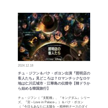
2024.12.18
チュ・ジフン＆パク・ボヨン出演『照明店の
客人たち』見どころは？ロマンチックなロケ
地は仁川広域市・江華島の伝燈寺【韓ドラか
ら始める韓国旅行】
チュ・ジフン（『支配種』、『キングダム』シリー
ズ、『宮～Love in Palace-』）＆パク・ボヨン
（『今日もあなたに太陽を ～精神科ナースのダイ