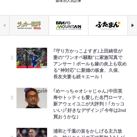
媒体別人気記事
｢守り方かっこよすぎ｣上田綺世が
荒々しい「火山帯」の一端にいるこ
「自分の絵ごと、このジャンルはそ
錦織一清の写真集はなぜ私服なの
千葉雄大、ほっそりイケメン近影に
公式-冒険家になろう! ~スキルボー
空の轍と大地の雲と 第1回
えびめしの流儀
妻の“ワンオペ騒動”に家族写真で
とを体感！ 登頂約10分でも大迫力
ろそろ終わりかな」江口寿史が炎上
か…高級ブランドをやめ等身大の自
「顔パンパンだったのに」反響 視
ドでダンジョン攻略~ 第65話(1)
アンサー！ボールも嫁の炎上も収め
「吾妻小富士」火口を1周する「1
を経て樋口毅宏に語ったこと
分を表現する現在「ちゃんとおじい
聴者が想った激変の納得理由
る“神対応”に新婚の板倉、久保、
時間半ハイキング」パノラマ絶景レ
ちゃんに」
長友夫妻も続々エール！
ポ【福島県福島市】
「カルチャーは引用の歴史である」
GLAY・TERU＆PUFFY大貫亜美
公式-超難関ダンジョンで10万年修
第3回 出版までの道のり・その2
でっかい男になりたいゾ
藤原紀香が23年間続けるボランテ
江口寿史と樋口毅宏、“引用と継
の“共演”ショットに「夫婦で写っ
行した結果、世界最強に~最弱無能
｢めーっちゃオシャじゃん｣中田英
青く美しい「幸せのブルービー」の
ィア活動の原動力は…「偽善者だ」
承”をめぐる対話
てるの尊い」 長女はもう23歳
の下剋上~ 第37話(1)
寿やトッティも愛した名門ローマ、
正体とは？ 身近な場所で見つける
との声も跳ね返す“誰かの役に立ち
新アウェイユニが大評判！｢カッコ
コツを紹介【あなたのすぐそばにい
たい”という思い
「まだ2枚しか描けてないんだよね
元SKE48・松井珠理奈、街中で見
公式-ポーション工場に左遷された
レビュー『仮面家族』悠木シュン・
浅草は日本の心だゾ
いい｣｢好きなデザイン｣｢今年は2nd
る「季節の虫」の探し方 vol.21】
ぇ」作家・樋口毅宏が問う、今再
せた“ド迫力のノースリーブ”姿に
錬金術師、美少女に拉致され異国で
著
買おうかな｣
錦織一清が語る還暦からの新たな挑
び、漫画に向かう江口寿史の現在地
ファン反応 直近では「幸せ太り」
いつの間にか英雄になる 第29話(2)
【キャンプ自己啓発】増えすぎたギ
戦…少年隊の分岐点と60代で挑む
自虐も
浦和と千葉の首をかしげる主力放
アを棚卸し！ “ウルトラライト” 目
映画監督作『僕は瞳に恋してる』