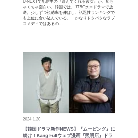
U-NEXTで配信中の『遊んでくれる彼女』が、めち
ゃくちゃ面白い。韓国では、JTBC水木ドラマで放
送。少しずつ視聴率を伸ばし、話題性ランキングで
も上位に食い込んでいる。 かなりドタバタなラブ
コメディではあるの…
2024.1.20
【韓国ドラマ新作NEWS】『ムービング』に
続け！Kang Fullウェブ漫画『照明店』ドラ