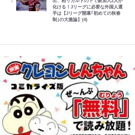
出、柏リカルドの下で新加入2人が
指した「自分スタイル」再構築でわ
化ける！Jリーグに必要な外国人選
かった「本当に必要な7つの道具」
手は【Jリーグ開幕｢初めての秋春
とは
制｣の大激論】(4)