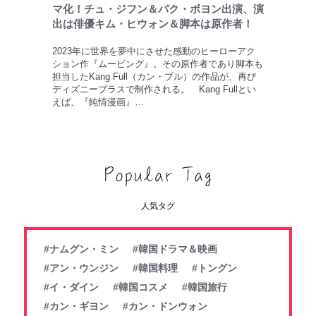
マ化！チュ・ジフン＆パク・ボヨン出演、演
出は俳優キム・ヒウォン＆脚本は原作者！
2023年に世界を夢中にさせた感動のヒーローアク
ション作『ムービング』。その原作者であり脚本も
担当したKang Full（カン・プル）の作品が、再び
ディズニープラスで制作される。 Kang Fullとい
えば、『純情漫画』…
人気タグ
#ナムグン・ミン
#韓国ドラマ＆映画
#アン・ウンジン
#韓国料理
#トングン
#イ・ダイン
#韓国コスメ
#韓国旅行
#カン・ギヨン
#カン・ドンウォン