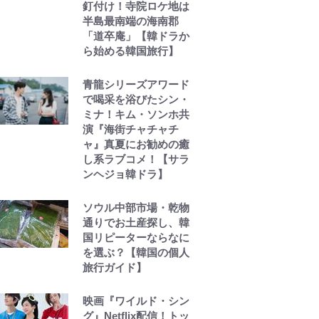
釘付け！寺院ロケ地は
半島最南端の海南郡
「道卒庵」【韓ドラか
ら始める韓国旅行】
青龍シリーズアワード
で喝采を浴びたシン・
ミナ！キム・ソンホ共
演『海街チャチャチ
ャ』真夏にお勧めの癒
し系ラブコメ！【サラ
ンヘジョ韓ドラ】
ソウル中部市場・乾物
通りでお土産探し、韓
国リピーターならなに
を選ぶ？【韓国の個人
旅行ガイド】
映画『ワイルド・シン
グ』Netflix配信！トッ