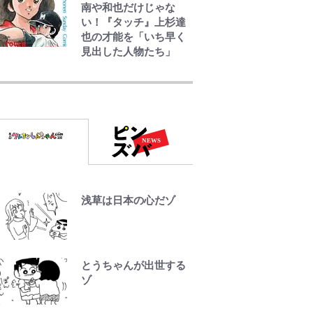
南や和也だけじゃな
い！『タッチ』上杉達
也の才能を「いち早く
見出した人物たち」
空の轍と大地の雲と 第
1回
第3回 出版までの道の
り・その2
レビュー『仮面家族』
浅草は日本の心だゾ
悠木シュン・著
とうちゃんが出世する
ゾ