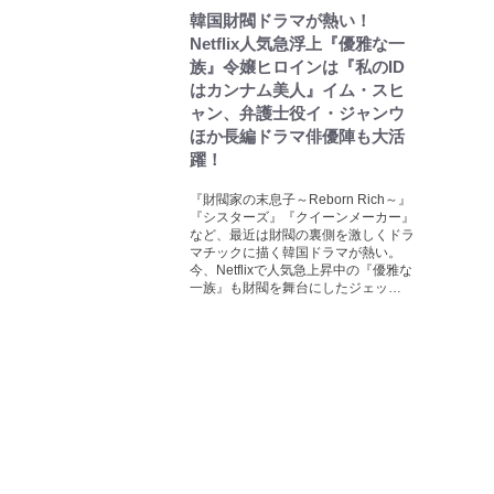
韓国財閥ドラマが熱い！
Netflix人気急浮上『優雅な一
族』令嬢ヒロインは『私のID
はカンナム美人』イム・スヒ
ャン、弁護士役イ・ジャンウ
ほか長編ドラマ俳優陣も大活
躍！
『財閥家の末息子～Reborn Rich～』
『シスターズ』『クイーンメーカー』
など、最近は財閥の裏側を激しくドラ
マチックに描く韓国ドラマが熱い。
今、Netflixで人気急上昇中の『優雅な
一族』も財閥を舞台にしたジェッ…