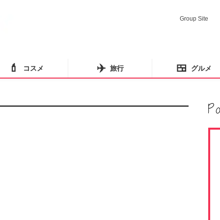
Group Site
💄
✈️
🍱
コスメ
旅行
グルメ