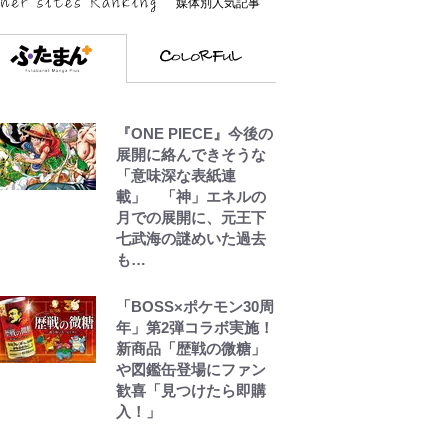
媒体別人気記事
『ONE PIECE』今後の
展開に絡んできそうな
「意味深な表紙連
載」 「神」エネルの
月での展開に、元王下
七武海の謎めいた過去
も…
「BOSS×ポケモン30周
年」第2弾コラボ実施！
新商品「歴戦の微糖」
や図鑑缶登場にファン
歓喜「見つけたら即購
入！」