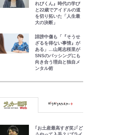
れびくん』時代の学び
と22歳でアイドルの道
を切り拓いた「人生最
大の決断」
誹謗中傷も「『そうせ
ざるを得ない事情』が
ある」…山尾志桜里が
SNSのバッシングにも
向き合う理由と独自メ
ンタル術
やってはいけない！
「キャンプツーリン
グ」での「NGパッキン
グ」7選！ 安全＆快適
につながる「荷物の順
序や位置」積載のコツ
とは？「実体験レポ」
アユは「怒らせて掛け
｢お土産最高すぎ笑｣｢ど
る」魚だった！ ルアー
うやって入手？｣ブライ