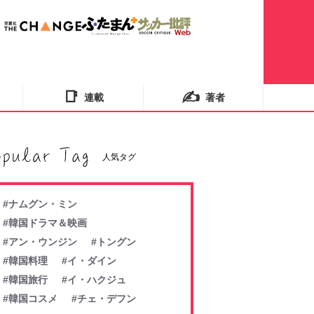
📑
✍️
連載
著者
人気タグ
#ナムグン・ミン
#韓国ドラマ＆映画
#アン・ウンジン
#トングン
#韓国料理
#イ・ダイン
#韓国旅行
#イ・ハクジュ
#韓国コスメ
#チェ・デフン