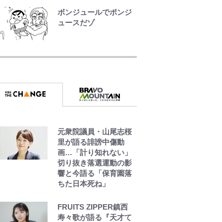
ボンジュールでポンジ
ュースだゾ
「危ない」「やめて」
第1子妊娠中の田中みな
実、ゴリゴリヒール着
用に心配の声…ザック
リ衣装にも意見続々
趣里「ショック」初め
て語った“重い意味”
三山凌輝「無反省メー
元衆院議員・山尾志桜
ル」文春第2弾で“一家
里が語る誹謗中傷動
の限界”報道も
画…「計り知れない」
切り抜き落選運動の影
響と今語る「保育園落
【川口春奈と結婚】板
ちた日本死ね」
倉滉は「めっちゃモテ
る」 年収7億円・お洒
落・包容力…超愛され
FRUITS ZIPPER鎮西
る日本代表
寿々歌が語る『天才て