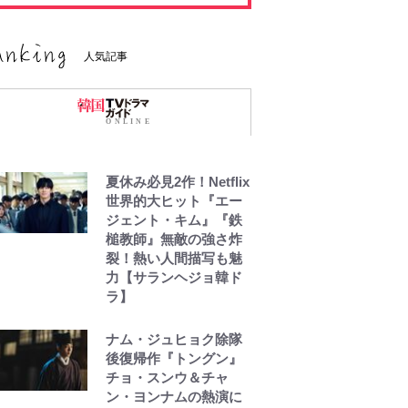
人気記事
夏休み必見2作！Netflix
世界的大ヒット『エー
ジェント・キム』『鉄
槌教師』無敵の強さ炸
裂！熱い人間描写も魅
力【サランヘジョ韓ド
ラ】
ナム・ジュヒョク除隊
後復帰作『トングン』
チョ・スンウ＆チャ
ン・ヨンナムの熱演に