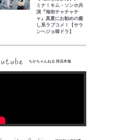
ミナ！キム・ソンホ共
演『海街チャチャチ
ャ』真夏にお勧めの癒
し系ラブコメ！【サラ
ンヘジョ韓ドラ】
ちかちゃんねる 韓流本舗