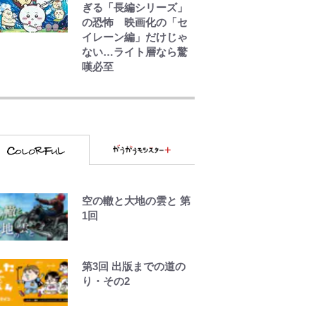
ぎる「長編シリーズ」
の恐怖 映画化の「セ
イレーン編」だけじゃ
ない…ライト層なら驚
嘆必至
【知ってる？「日本本
土四極踏破証明書」】
広島から本州4島の最南
端へ「ドライブがてら
行ってみた」意外な結
果！「車中泊レポー
ト」
空の轍と大地の雲と 第
荒々しい「火山帯」の
1回
一端にいることを体
感！ 登頂約10分でも大
迫力「吾妻小富士」火
口を1周する「1時間半
第3回 出版までの道の
ハイキング」パノラマ
り・その2
絶景レポ【福島県福島
市】