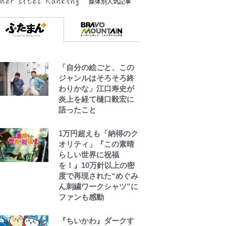
媒体別人気記事
「自分の絵ごと、この
ジャンルはそろそろ終
わりかな」江口寿史が
炎上を経て樋口毅宏に
語ったこと
1万円超えも「納得のク
オリティ」『この素晴
らしい世界に祝福
を！』10万針以上の密
度で再現された“めぐみ
ん刺繍ワークシャツ”に
ファンも感動
『ちいかわ』ダークす