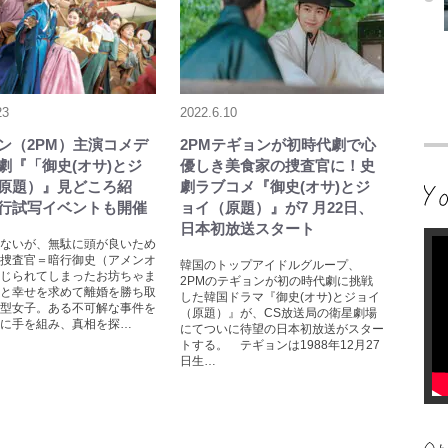
23
2022.6.10
ン（2PM）主演コメデ
2PMテギョンが初時代劇で心
劇『「御史(オサ)とジ
優しき美食家の捜査官に！史
原題）』見どころ紹
劇ラブコメ『御史(オサ)とジ
行試写イベントも開催
ョイ（原題）』が7 月22日、
日本初放送スタート
ないが、無駄に頭が良いため
捜査官＝暗行御史（アメンオ
韓国のトップアイドルグループ、
じられてしまったお坊ちゃま
2PMのテギョンが初の時代劇に挑戦
と幸せを求めて離婚を勝ち取
した韓国ドラマ『御史(オサ)とジョイ
型女子。ある不可解な事件を
（原題）』が、CS放送局の衛星劇場
に手を組み、真相を探…
にてついに待望の日本初放送がスター
トする。 テギョンは1988年12月27
日生…