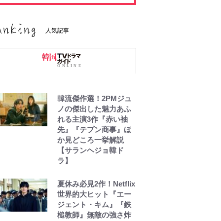
人気記事
韓流傑作選！2PMジュ
ノの傑出した魅力あふ
れる主演3作『赤い袖
先』『テプン商事』ほ
か見どころ一挙解説
【サランヘジョ韓ド
ラ】
夏休み必見2作！Netflix
世界的大ヒット『エー
ジェント・キム』『鉄
槌教師』無敵の強さ炸