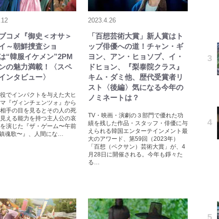
.12
2023.4.26
ブコメ『御史＜オサ＞
「百想芸術大賞」新人賞はト
イ～朝鮮捜査ショ
ップ俳優への道！チャン・ギ
は“韓服イケメン”2PM
ヨン、アン・ヒョソプ、イ・
ンの魅力満載！〈スペ
ドヒョン、『梨泰院クラス』
インタビュー〉
キム・ダミ他、歴代受賞者リ
スト〈後編〉気になる今年の
役でインパクトを与えた大ヒ
ノミネートは？
マ『ヴィンチェンツォ』から
相手の目を見るとその人の死
TV・映画・演劇の３部門で優れた功
見える能力を持つ主人公の哀
績を残した作品・スタッフ・俳優に与
を演じた『ザ・ゲーム〜午前
えられる韓国エンターテインメント最
の鎮魂歌〜』、人間にな…
大のアワード、第59回（2023年）
「百想（ペクサン）芸術大賞」が、4
月28日に開催される。今年も錚々た
る…