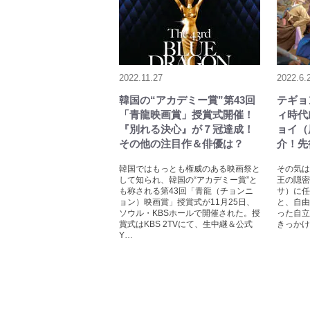
2022.11.27
2022.6.
韓国の“アカデミー賞”第43回
テギョ
「青龍映画賞」授賞式開催！
ィ時代
『別れる決心』が７冠達成！
ョイ（
その他の注目作＆俳優は？
介！先
韓国ではもっとも権威のある映画祭と
その気は
して知られ、韓国の“アカデミー賞”と
王の隠密
も称される第43回「青龍（チョンニ
サ）に任
ョン）映画賞」授賞式が11月25日、
と、自由
ソウル・KBSホールで開催された。授
った自立
賞式はKBS 2TVにて、生中継＆公式
きっかけ
Y…