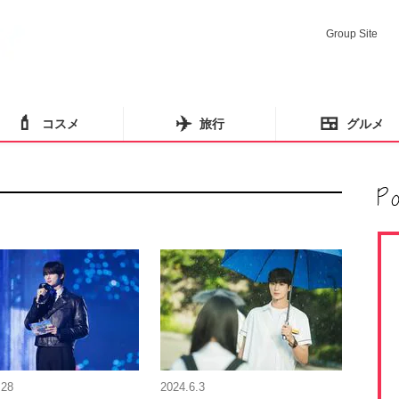
Group Site
💄
✈️
🍱
コスメ
旅行
グルメ
.28
2024.6.3