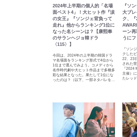
2024年上半期の個人的「名場
『ソン
面ベスト4」！大ヒット作『涙
大ブレ
の女王』『ソンジェ背負って
ク、『2
走れ』他からランキング1位に
AWA
なった名シーンは？【康熙奉
ーン再
のサランヘジョ韓ドラ
うにフ
〈115〉】
『ソンジ
クしたビ
今回は、2024年の上半期の韓国ドラ
22、2
マ名場面をランキング形式で4位から
された世
1位まで選んでみよう。コメディから
『2024
名作時代劇や大ヒット作品まで多種多
主催）に
彩な結果となった。果たして1位にな
たレッド
ったのは？（以下、一部ネタバレを…