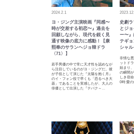
2024.2.1
2023.12
ヨ・ジング主演映画『同感〜
史劇ラ
時が交差する初恋〜』過去を
とジョ
回顧しながら、現代を鋭く見
ー〜』
通す映像の底力に感動！【康
テギョ
熙奉のサランヘジョ韓ドラ
シャル
〈71〉】
非情な悪
ットドラ
若手男優の中で常に天才性を認めなが
始まり、
ら注目しているのがヨ・ジングだ。彼
の瞬間が
が子役として演じた『太陽を抱く月』
しき宿命
のイ・フォン役で早くも「恐るべき大
0時:愛
器」であることを実感したが、大人の
俳優として出演した『テバク～…