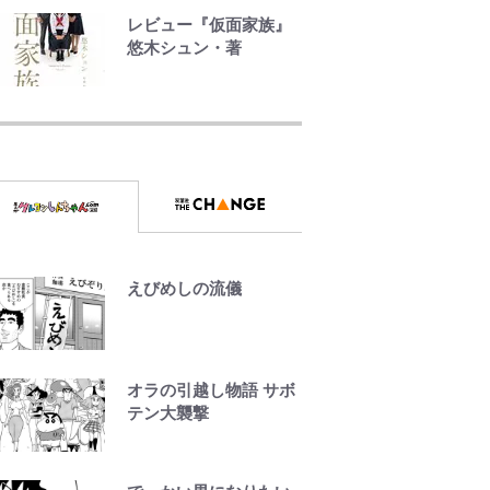
レビュー『仮面家族』
「電気風呂の数は全国
悠木シュン・著
一」温泉じゃないのに
大満足！ 上高地帰りに
公式-ヒロインが来る前
寄りたい「林檎の湯屋
に妊娠しました~詰んだ
おぶ～」【山帰り、今
はずの悪役令嬢です
日はどこでととのう？
が、どうやら違うよう
vol.7】
です~ 第1話
公式-おっさん底辺治癒
士と愛娘の辺境ライフ
~中年男が回復スキルに
えびめしの流儀
覚醒して、英雄へ成り
上がる~ 第82話(1)
公式-聖女じゃないと追
オラの引越し物語 サボ
放されたので、もふも
テン大襲撃
ふ従者(聖獣)とおにぎり
を握る 第53話(1)