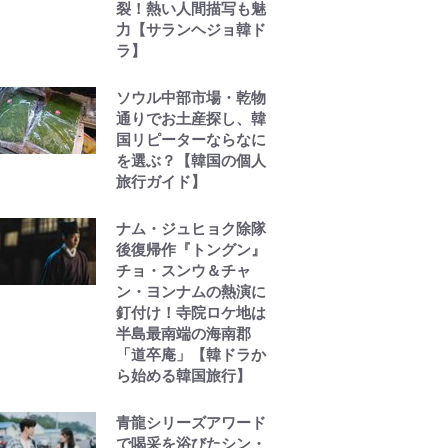
裂！熱い人間描写も魅
力【サランヘジョ韓ド
ラ】
ソウル中部市場・乾物
通りでお土産探し、韓
国リピーターならなに
を選ぶ？【韓国の個人
旅行ガイド】
ナム・ジュヒョク除隊
後復帰作『トングン』
チョ・スンウ＆チャ
ン・ヨンナムの熱演に
釘付け！寺院ロケ地は
半島最南端の海南郡
「道卒庵」【韓ドラか
ら始める韓国旅行】
青龍シリーズアワード
で喝采を浴びたシン・