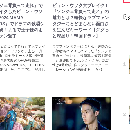
ジェ背負って走れ』で
ビョン・ウソク大ブレイク！
イクしたビョン・ウソ
『ソンジェ背負って走れ』の
024 MAMA
魅力とは？軽快なラブファン
RDS』でドラマの歌唱シ
タジーにとどまらない面白さ
現！まるで王子様のよ
を生んだキーワード【ググっ
ァン魅了
と深掘り！韓国ドラマ】
ェ背負って走れ』で大ブレイ
ラブファンタジーにほとんど興味のな
ョン・ウソクが、去る11月
い筆者もハマりにハマった『ソンジェ
3日に京セラドーム大阪で開催
背負って走れ』。視聴率は最高を獲得
界最大級のK-POP授賞式
した最終回でも5.8％だったが、話題
 MAMA AWARDS』（CJ ENM
性は4週連続1位（グッドデータコー
出演した。ここでは、登壇し
ポレーションが発表する「TV-OTT…
…