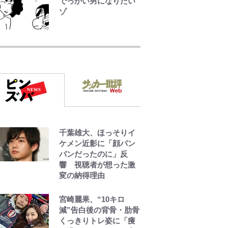
でっかい男になりたい
ゾ
錦織一清の写真集はな
ぜ私服なのか…高級ブ
ランドをやめ等身大の
自分を表現する現在
「ちゃんとおじいちゃ
んに」
「のりの芝居は観たい
と」藤原紀香が明かす
千葉雄大、ほっそりイ
夫・片岡愛之助との関
ケメン近影に「顔パン
係性…互いに一番のお
パンだったのに」反
客さんで刺激をもらう
響 視聴者が想った激
存在
変の納得理由
藤原紀香が23年間続け
宮崎麗果、“10キロ
るボランティア活動の
減”告白後の背骨・肋骨
原動力は…「偽善者
くっきりトレ姿に「痩
だ」との声も跳ね返