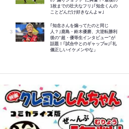
も感動
レビュー『仮面家族』悠木シュン・
でっかい男になりたいゾ
公式-おっさん底辺治癒士と愛娘の
1枚までの壮大なフリ｣｢知念くんの
外な結果！「車中泊レポート」
宮崎麗果、“10キロ減”告白後の背
著
辺境ライフ ~中年男が回復スキルに
ことどんだけ好きなんよｗ｣
江口洋介の人生最大のCHANGEは
骨・肋骨くっきりトレ姿に「痩せ過
映画『ちいかわ』入場者特典「第２
覚醒して、英雄へ成り上がる~ 第82
「電気風呂の数は全国一」温泉じゃ
「ファミリーができたこと」時には
ぎてませんか」心配の声も 夫・黒
弾」がスタート！まさかの人気アイ
話(1)
｢知念さんを煽ってたのと同じ
ないのに大満足！ 上高地帰りに寄
30人で…江口流“普通の”子育てメ
木啓司にはDV巡る逮捕報道
テムに称賛続々「豪華すぎる！」
人？｣鹿島・鈴木優磨、大逆転勝利
りたい「林檎の湯屋 おぶ～」【山
ソッドとは
後の“超・優等生インタビュー”が
帰り、今日はどこでととのう？
話題！｢試合中とのギャップw｣｢礼
vol.7】
儀正しいイケメンやな」