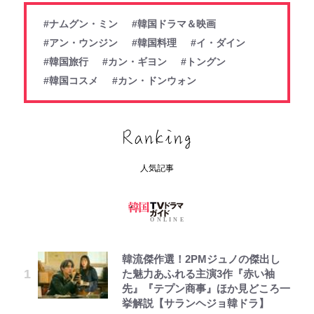
#ナムグン・ミン
#韓国ドラマ＆映画
#アン・ウンジン
#韓国料理
#イ・ダイン
#韓国旅行
#カン・ギヨン
#トングン
#韓国コスメ
#カン・ドンウォン
人気記事
韓流傑作選！2PMジュノの傑出し
た魅力あふれる主演3作『赤い袖
先』『テプン商事』ほか見どころ一
挙解説【サランヘジョ韓ドラ】