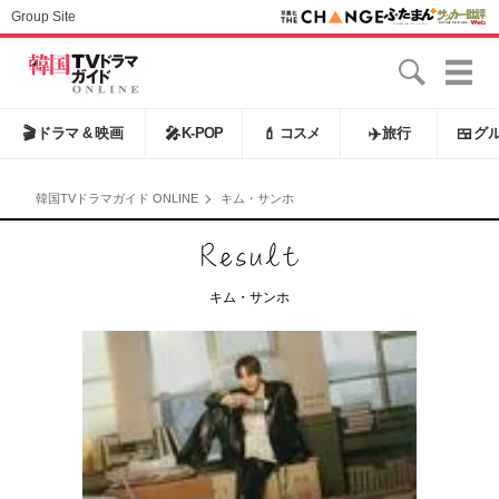
Group Site
🎬
ドラマ & 映画
🎤
K-POP
💄
コスメ
✈️
旅行
🍱
グ
韓国TVドラマガイド ONLINE
キム・サンホ
キム・サンホ