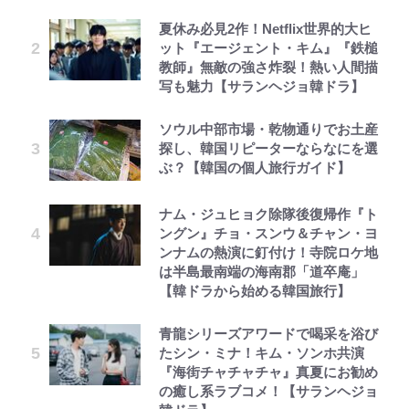
夏休み必見2作！Netflix世界的大ヒ
ット『エージェント・キム』『鉄槌
教師』無敵の強さ炸裂！熱い人間描
写も魅力【サランヘジョ韓ドラ】
ソウル中部市場・乾物通りでお土産
探し、韓国リピーターならなにを選
ぶ？【韓国の個人旅行ガイド】
ナム・ジュヒョク除隊後復帰作『ト
ングン』チョ・スンウ＆チャン・ヨ
ンナムの熱演に釘付け！寺院ロケ地
は半島最南端の海南郡「道卒庵」
【韓ドラから始める韓国旅行】
青龍シリーズアワードで喝采を浴び
たシン・ミナ！キム・ソンホ共演
『海街チャチャチャ』真夏にお勧め
の癒し系ラブコメ！【サランヘジョ