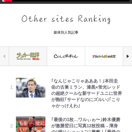
媒体別人気記事
｢なんじゃこりゃあああ！｣本田圭
空の轍と大地の雲と 第1回
えびめしの流儀
公式-ヒロインが来る前に妊娠しま
荒々しい「火山帯」の一端にいるこ
錦織一清の写真集はなぜ私服なの
千葉雄大、ほっそりイケメン近影に
「自分の絵ごと、このジャンルはそ
佑の古巣ミラン、漆黒×蛍光レッド
した~詰んだはずの悪役令嬢です
とを体感！ 登頂約10分でも大迫力
か…高級ブランドをやめ等身大の自
「顔パンパンだったのに」反響 視
ろそろ終わりかな」江口寿史が炎上
の超絶クールな新サードユニに世界
が、どうやら違うようです~ 第1話
「吾妻小富士」火口を1周する「1
分を表現する現在「ちゃんとおじい
聴者が想った激変の納得理由
を経て樋口毅宏に語ったこと
が熱狂｢サードなのにズルい｣｢こり
時間半ハイキング」パノラマ絶景レ
ちゃんに」
ゃかっけえわ｣
ポ【福島県福島市】
第3回 出版までの道のり・その2
オラの引越し物語 サボテン大襲撃
公式-聖女じゃないと追放されたの
村上佳菜子、“遠距離結婚”の夫と
1万円超えも「納得のクオリティ」
「のりの芝居は観たいと」藤原紀香
で、もふもふ従者(聖獣)とおにぎり
の再会にデレデレ…顔出し公開
『この素晴らしい世界に祝福を！』
｢最後の1枚…ワルぃゎ〜｣鈴木優磨
【知ってる？「日本本土四極踏破証
が明かす夫・片岡愛之助との関係
を握る 第53話(1)
「愛が足りない」不満を漏らしてい
10万針以上の密度で再現された“め
が激勝翌日に写真12枚投稿→渾身
明書」】広島から本州4島の最南端
性…互いに一番のお客さんで刺激を
た過去も
ぐみん刺繍ワークシャツ”にファン
の“煽りショット”に興奮！｢最後の
へ「ドライブがてら行ってみた」意
もらう存在