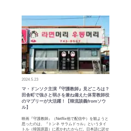
2024.5.23
マ・ドンソク主演『守護教師』見どころは？
田舎町で強さと弱さを兼ね備えた体育教師役
のマブリーが大活躍！【韓流談義fromソウ
ル】
映画『守護教師』（Netflix他で配信中）を観ようと
思ったのは、『トンネ サラムドゥル』というタイ
トル（韓国原題）に惹かれたからだ。日本語に訳せ