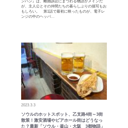
ンハン』は、離婚訴訟にまつわる物語がメインだ
が、主人公とその仲間たちの暮らしぶりの描写もお
もしろい。 第1話で最初に映ったものが、電子レ
ンジの中のヘッパ…
2023.3.3
ソウルのホットスポット、乙支路4街～3街
散策！激安酒場やビアホール街はどうなっ
た？最新「ソウル・釜山・大阪 3都物語」