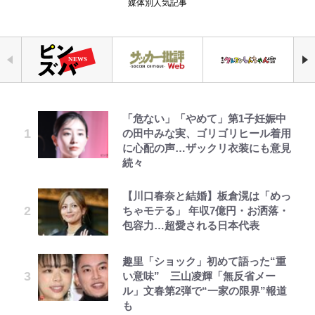
媒体別人気記事
「危ない」「やめて」第1子妊娠中
｢お土産最高すぎ笑｣｢どうやって入
浅草は日本の心だゾ
アユは「怒らせて掛ける」魚だっ
『ONE PIECE』今後の展開に絡ん
公式-ヒロインが来る前に妊娠しま
元衆院議員・山尾志桜里が語る誹謗
空の轍と大地の雲と 第1回
の田中みな実、ゴリゴリヒール着用
手？｣ブライトン帰還の三笘薫、同
た！ ルアーを追わせて釣りあげる
できそうな「意味深な表紙連載」
した~詰んだはずの悪役令嬢です
中傷動画…「計り知れない」切り抜
に心配の声…ザックリ衣装にも意見
僚に“ポケカ”をプレゼント！｢薫の
「アユイング」のオリジナリティ＆
「神」エネルの月での展開に、元王
が、どうやら違うようです~ 第1話
き落選運動の影響と今語る「保育園
続々
笑顔見れてよかった｣｢大喜びのリ
おもしろさを知る
下七武海の謎めいた過去も…
落ちた日本死ね」
ュテル可愛すぎ｣
ボンジュールでポンジュースだゾ
公式-ゲーム知識で最強に成ったモ
第3回 出版までの道のり・その2
【川口春奈と結婚】板倉滉は「めっ
やってはいけない！「キャンプツー
「BOSS×ポケモン30周年」第2弾
FRUITS ZIPPER鎮西寿々歌が語る
ブ兵士は、真の実力を隠したい 第
ちゃモテる」 年収7億円・お洒落・
｢モデルやってる｣｢かっけぇ｣三笘
リング」での「NGパッキング」7
コラボ実施！ 新商品「歴戦の微
『天才てれびくん』時代の学びと
16話(2)
包容力…超愛される日本代表
薫がブライトン新ユニのモデルで完
選！ 安全＆快適につながる「荷物
糖」や図鑑缶登場にファン歓喜「見
22歳でアイドルの道を切り拓いた
全復活！“King”の帰還に｢チームか
の順序や位置」積載のコツとは？
つけたら即購入！」
「人生最大の決断」
とうちゃんが出世するゾ
公式-転生したら平民でした。~生活
レビュー『仮面家族』悠木シュン・
ら大歓迎されてる｣｢元気な姿見れ
「実体験レポ」
趣里「ショック」初めて語った“重
水準に耐えられないので貴族を目指
著
て…｣
『ちいかわ』ファンの記憶に残る
辛坊治郎の原点は「朝寝坊ができる
い意味” 三山凌輝「無反省メー
します~ 第37話(2)
【自転車】「若いときは登れたんだ
「恐怖キャラ」の戦慄シーン 小さ
という理由」 読売テレビ入社から
ル」文春第2弾で“一家の限界”報道
W杯クオーター制への大反発か、
けど……」 グラベルバイクで暑さ
くてかわいい世界なのに「見た目か
54歳での早期退職とラジオパーソ
も