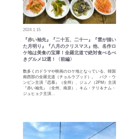
2024.1.15
『赤い袖先』『二十五、二十一』『雲が描い
た月明り』『八月のクリスマス』他、名作ロ
ケ地は美食の宝庫！全羅北道で絶対食べるべ
きグルメ12選！〈前編〉
数多くのドラマや映画のロケ地となっている、韓国
南西部の全羅北道（チョルラプッド）。 パク・ウ
ンビン主演『恋慕』（全州）、ジュノ（2PM）主演
『赤い袖先』（全州、南原）、キム・テリ＆ナム・
ジュヒョク主演…