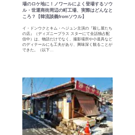
場のロケ地に！ノワールによく登場するソウ
ル・世運商街周辺の町工場、実際はどんなと
ころ？【韓流談義fromソウル】
イ・ドンウクとキム・ヘジュン主演の『殺し屋たち
の店』（ディズニープラス スターにて全話独占配
信中）は、物語だけでなく、撮影場所や小道具など
のディテールにも工夫があり、興味深く観ることが
できた。（以下…