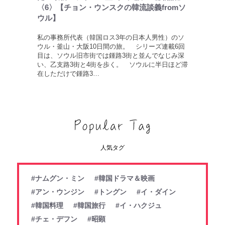
〈6〉【チョン・ウンスクの韓流談義fromソ
ウル】
私の事務所代表（韓国ロス3年の日本人男性）のソ
ウル・釜山・大阪10日間の旅。 シリーズ連載6回
目は、ソウル旧市街では鍾路3街と並んでなじみ深
い、乙支路3街と4街を歩く。 ソウルに半日ほど滞
在しただけで鍾路3…
人気タグ
#ナムグン・ミン
#韓国ドラマ＆映画
#アン・ウンジン
#トングン
#イ・ダイン
#韓国料理
#韓国旅行
#イ・ハクジュ
#チェ・デフン
#昭顕