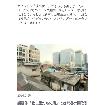
大ヒット作『涙の女王』でもっとも美しかったの
は、第9話でクイーンズ財閥一家とヒョヌ一家が庭
の縁台でいっしょに食事した場面だと思う。 縁台
は韓国語で「ビョンサン」という。屋外で飲み食い
したり、休憩した…
2024.2.10
話題作『殺し屋たちの店』では武器の闇取引