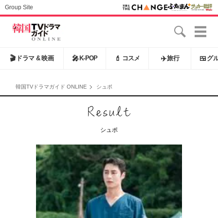
Group Site
🎬
ドラマ & 映画
🎤
K-POP
💄
コスメ
✈️
旅行
🍱
グ
韓国TVドラマガイド ONLINE
シュポ
シュポ