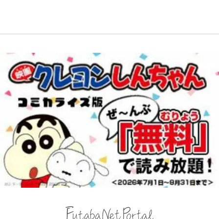
FIFA会長を追い詰めた｢欧州のボイ
に負けそうなヒルクライム、砂利道
らしてヤバイ…」
ナリティ転身までの軌跡
コット｣と再選の行方【FIFA3兆円
を疾走して少年時代を振り返る50
の野望と2度のオウンゴール、来年
代の夏 長野県｜2026年
3月の会長選】(3)