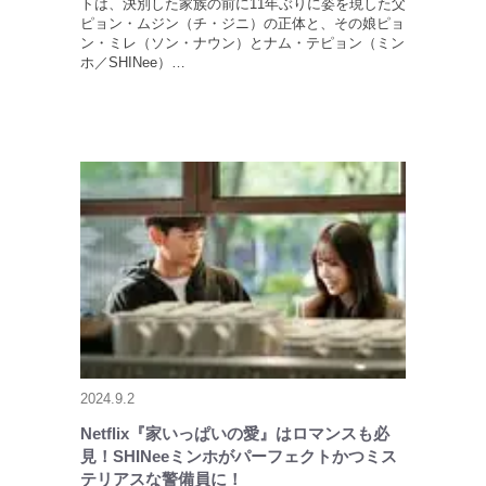
トは、決別した家族の前に11年ぶりに姿を現した父
ピョン・ムジン（チ・ジニ）の正体と、その娘ピョ
ン・ミレ（ソン・ナウン）とナム・テピョン（ミン
ホ／SHINee）…
2024.9.2
Netflix『家いっぱいの愛』はロマンスも必
見！SHINeeミンホがパーフェクトかつミス
テリアスな警備員に！