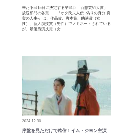
来たる5月5日に決定する第61回「百想芸術大賞」
放送部門の各賞……『オク氏夫人伝 -偽りの身分 真
実の人生-』は、作品賞、脚本賞、助演賞（女
性）、新人演技賞（男性）でノミネートされている
が、最優秀演技賞（女…
2024.12.30
序盤を見ただけで確信！イム・ジヨン主演