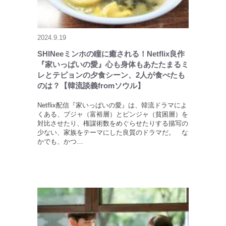
2024.9.19
SHINeeミンホの瞳に癒される！Netflix良作
『家いっぱいの愛』心も身体もあたたまるミ
レとテピョンの夕食シーン、2人が食べたも
のは？【韓流談義fromソウル】
Netflix配信『家いっぱいの愛』は、韓流ドラマによ
くある、プジャ（富裕層）とピンジャ（貧困層）を
対比させたり、権謀術数をめぐらせたりする描写の
少ない、家族をテーマにした良質のドラマだ。 な
かでも、かつ…