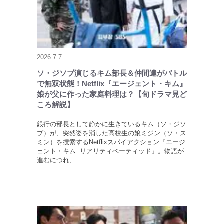
2026.7.7
ソ・ジソブ演じるキム部長＆仲間達がバトル
で無双状態！Netflix『エージェント・キム』
娘が父に作った家庭料理は？【旬ドラマ見ど
ころ解説】
銀行の部長として静かに生きているキム（ソ・ジソ
ブ）が、突然姿を消した高校生の娘ミジン（ソ・ス
ミン）を捜索するNetflixスパイアクション『エージ
ェント・キム: リアリティベーティッド』。物語が
進むにつれ、…