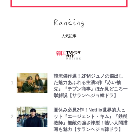
人気記事
韓流傑作選！2PMジュノの傑出し
た魅力あふれる主演3作『赤い袖
先』『テプン商事』ほか見どころ一
挙解説【サランヘジョ韓ドラ】
夏休み必見2作！Netflix世界的大ヒ
ット『エージェント・キム』『鉄槌
教師』無敵の強さ炸裂！熱い人間描
写も魅力【サランヘジョ韓ドラ】