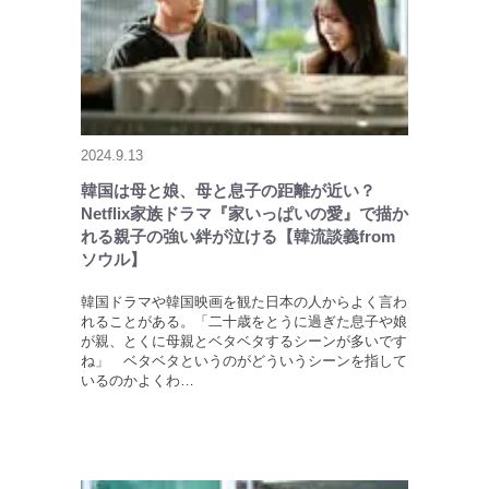
2024.9.13
韓国は母と娘、母と息子の距離が近い？
Netflix家族ドラマ『家いっぱいの愛』で描か
れる親子の強い絆が泣ける【韓流談義from
ソウル】
韓国ドラマや韓国映画を観た日本の人からよく言わ
れることがある。「二十歳をとうに過ぎた息子や娘
が親、とくに母親とベタベタするシーンが多いです
ね」 ベタベタというのがどういうシーンを指して
いるのかよくわ…