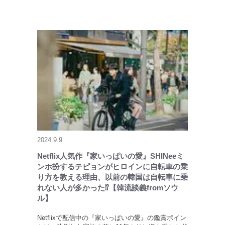
2024.9.9
Netflix人気作『家いっぱいの愛』SHINeeミ
ンホ扮するテピョンがヒロインに自転車の乗
り方を教える理由、以前の韓国は自転車に乗
れない人が多かった⁉【韓流談義fromソウ
ル】
Netflixで配信中の『家いっぱいの愛』の鑑賞ポイン