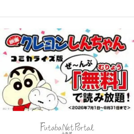
化ける！Jリーグに必要な外国人選
へ「ドライブがてら行ってみた」意
手は【Jリーグ開幕｢初めての秋春
外な結果！「車中泊レポート」
制｣の大激論】(4)