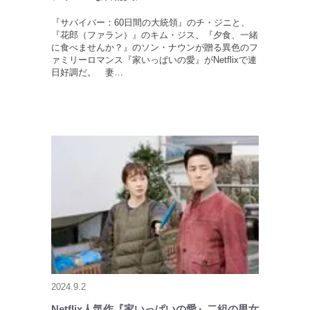
『サバイバー：60日間の大統領』のチ・ジニと、
『花郎（ファラン）』のキム・ジス、『夕食、一緒
に食べませんか？』のソン・ナウンが贈る異色のフ
ァミリーロマンス『家いっぱいの愛』がNetflixで連
日好調だ。 妻…
2024.9.2
Netflix人気作『家いっぱいの愛』二組の男女