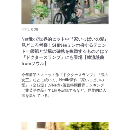
2024.8.29
Netflixで世界的ヒット中『家いっぱいの愛』
見どころ考察！SHINeeミンホ扮するテコン
ドー師範と父親の確執を象徴するものとは？
『ドクタースランプ』にも登場【韓流談義
fromソウル】
今年前半の大ヒット作『ドクタースランプ』『涙の
女王』などに続いて、Netflix新作『家いっぱいの
愛』（全12話）がNetflix視聴時間世界ランキング
（非英語作品）で1位を記録するなど、世界的に人
気を集めている。…