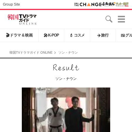
Group Site
🎬
ドラマ & 映画
🎤
K-POP
💄
コスメ
✈️
旅行
🍱
グ
韓国TVドラマガイド ONLINE
ソン・ナウン
ソン・ナウン