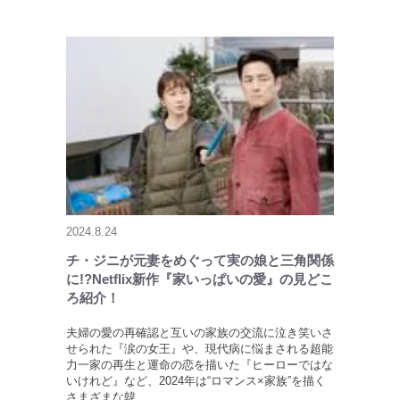
2024.8.24
チ・ジニが元妻をめぐって実の娘と三角関係
に!?Netflix新作『家いっぱいの愛』の見どこ
ろ紹介！
夫婦の愛の再確認と互いの家族の交流に泣き笑いさ
せられた『涙の女王』や、現代病に悩まされる超能
力一家の再生と運命の恋を描いた『ヒーローではな
いけれど』など、2024年は“ロマンス×家族”を描く
さまざまな韓…