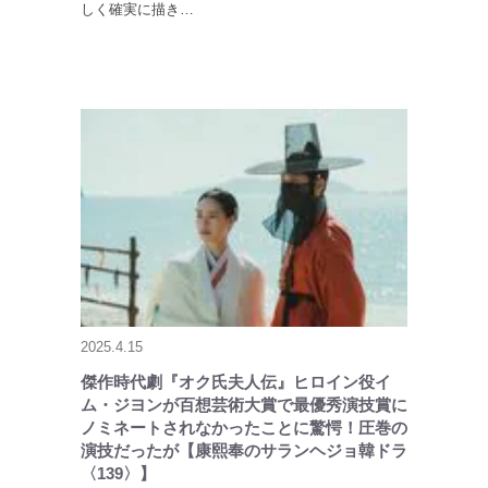
しく確実に描き…
2025.4.15
傑作時代劇『オク氏夫人伝』ヒロイン役イ
ム・ジヨンが百想芸術大賞で最優秀演技賞に
ノミネートされなかったことに驚愕！圧巻の
演技だったが【康熙奉のサランヘジョ韓ドラ
〈139〉】