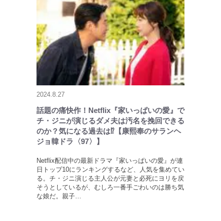
2024.8.27
話題の痛快作！Netflix『家いっぱいの愛』で
チ・ジニが演じるダメ夫は汚名を挽回できる
のか？気になる過去は⁉【康熙奉のサランヘ
ジョ韓ドラ〈97〉】
Netflix配信中の最新ドラマ『家いっぱいの愛』が連
日トップ10にランキングするなど、人気を集めてい
る。チ・ジニ演じる主人公が元妻と必死にヨリを戻
そうとしているが、むしろ一番手ごわいのは勝ち気
な娘だ。親子…