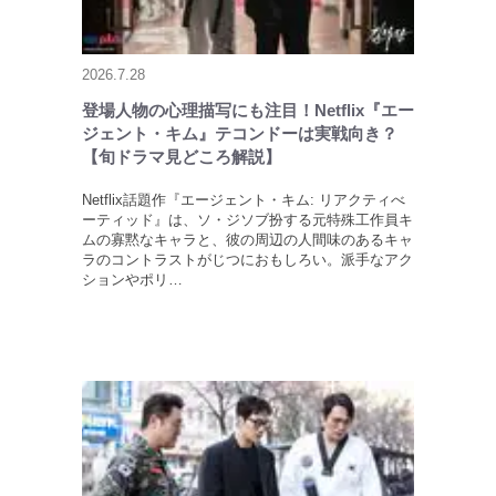
2026.7.28
登場人物の心理描写にも注目！Netflix『エー
ジェント・キム』テコンドーは実戦向き？
【旬ドラマ見どころ解説】
Netflix話題作『エージェント・キム: リアクティべ
ーティッド』は、ソ・ジソブ扮する元特殊工作員キ
ムの寡黙なキャラと、彼の周辺の人間味のあるキャ
ラのコントラストがじつにおもしろい。派手なアク
ションやポリ…