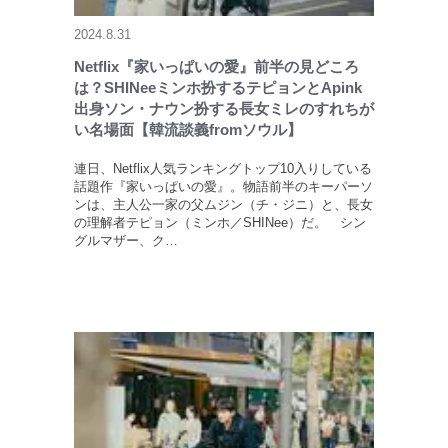
2024.8.31
Netflix『家いっぱいの愛』前半の見どころ
は？SHINeeミンホ扮するテピョンとApink
出身ソン・ナウン扮する長女ミレのすれちが
い名場面【韓流談義fromソウル】
連日、Netflix人気ランキングトップ10入りしている
話題作『家いっぱいの愛』。物語前半のキーパーソ
ンは、主人公一家の父ムジン（チ・ジニ）と、長女
の理解者テピョン（ミンホ／SHINee）だ。 シン
グルマザー、ク…