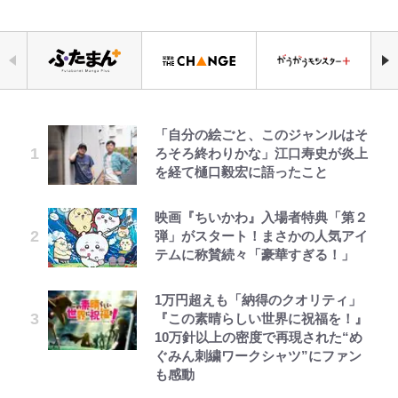
「自分の絵ごと、このジャンルはそ
錦織一清の写真集はなぜ私服なの
公式-ヒロインが来る前に妊娠しま
｢なんじゃこりゃあああ！｣本田圭
千葉雄大、ほっそりイケメン近影に
荒々しい「火山帯」の一端にいるこ
空の轍と大地の雲と 第1回
えびめしの流儀
ろそろ終わりかな」江口寿史が炎上
か…高級ブランドをやめ等身大の自
した~詰んだはずの悪役令嬢です
佑の古巣ミラン、漆黒×蛍光レッド
「顔パンパンだったのに」反響 視
とを体感！ 登頂約10分でも大迫力
を経て樋口毅宏に語ったこと
分を表現する現在「ちゃんとおじい
が、どうやら違うようです~ 第1話
の超絶クールな新サードユニに世界
聴者が想った激変の納得理由
「吾妻小富士」火口を1周する「1
ちゃんに」
が熱狂｢サードなのにズルい｣｢こり
時間半ハイキング」パノラマ絶景レ
ゃかっけえわ｣
ポ【福島県福島市】
映画『ちいかわ』入場者特典「第２
公式-冒険家になろう! ~スキルボー
村上佳菜子、“遠距離結婚”の夫と
第3回 出版までの道のり・その2
でっかい男になりたいゾ
「のりの芝居は観たいと」藤原紀香
弾」がスタート！まさかの人気アイ
ドでダンジョン攻略~ 第65話(1)
の再会にデレデレ…顔出し公開
が明かす夫・片岡愛之助との関係
｢知念さんを煽ってたのと同じ
【キャンプ自己啓発】増えすぎたギ
テムに称賛続々「豪華すぎる！」
「愛が足りない」不満を漏らしてい
性…互いに一番のお客さんで刺激を
人？｣鹿島・鈴木優磨、大逆転勝利
アを棚卸し！ “ウルトラライト” 目
た過去も
もらう存在
後の“超・優等生インタビュー”が
指した「自分スタイル」再構築でわ
1万円超えも「納得のクオリティ」
公式-ヒロインが来る前に妊娠しま
レビュー『仮面家族』悠木シュン・
浅草は日本の心だゾ
話題！｢試合中とのギャップw｣｢礼
かった「本当に必要な7つの道具」
黒木啓司が妻・宮崎麗果にDV報
『この素晴らしい世界に祝福を！』
した~詰んだはずの悪役令嬢です
著
儀正しいイケメンやな」
とは
藤原紀香が23年間続けるボランテ
道、逮捕前にインスタに起きてい
10万針以上の密度で再現された“め
が、どうやら違うようです~ 第2話
ィア活動の原動力は…「偽善者だ」
た“異変”…削除していたラブラブ
ぐみん刺繍ワークシャツ”にファン
(1)
との声も跳ね返す“誰かの役に立ち
浦和と千葉の首をかしげる主力放
【知ってる？「日本本土四極踏破証
投稿
も感動
たい”という思い
出、柏リカルドの下で新加入2人が
明書」】広島から本州4島の最南端