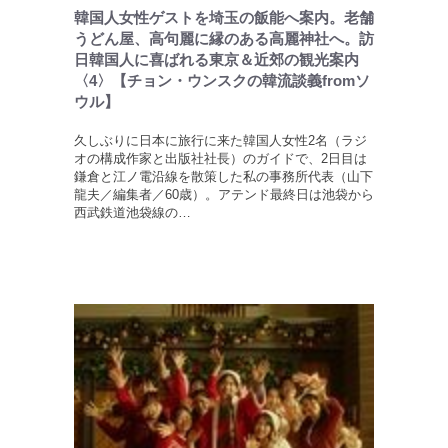
韓国人女性ゲストを埼玉の飯能へ案内。老舗
うどん屋、高句麗に縁のある高麗神社へ。訪
日韓国人に喜ばれる東京＆近郊の観光案内
〈4〉【チョン・ウンスクの韓流談義fromソ
ウル】
久しぶりに日本に旅行に来た韓国人女性2名（ラジ
オの構成作家と出版社社長）のガイドで、2日目は
鎌倉と江ノ電沿線を散策した私の事務所代表（山下
龍夫／編集者／60歳）。アテンド最終日は池袋から
西武鉄道池袋線の…