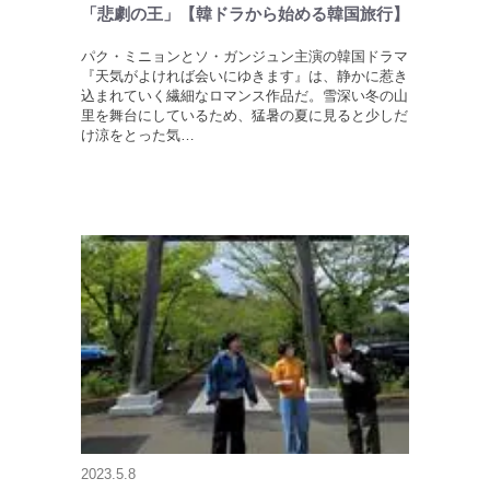
「悲劇の王」【韓ドラから始める韓国旅行】
パク・ミニョンとソ・ガンジュン主演の韓国ドラマ
『天気がよければ会いにゆきます』は、静かに惹き
込まれていく繊細なロマンス作品だ。雪深い冬の山
里を舞台にしているため、猛暑の夏に見ると少しだ
け涼をとった気…
2023.5.8