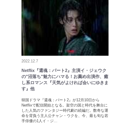
2022.12.7
Netflix『還魂：パート2』主演イ・ジェウク
の"沼落ち"魅力にハマる！お薦め出演作、癒
し系ロマンス『天気がよければ会いにゆきま
す』他
韓国ドラマ『還魂：パート2』が12月10日から
Netflixで配信開始となる。架空の国と時代を舞台に
した人気のファンタジー時代劇の続編だ。数奇な運
命を背負う主人公チャン・ウクを、今、最も旬な若
手俳優の1人イ・ジ…