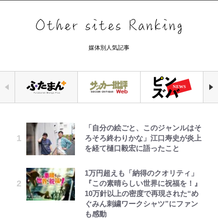
媒体別人気記事
「自分の絵ごと、このジャンルはそ
｢なんじゃこりゃあああ！｣本田圭
千葉雄大、ほっそりイケメン近影に
錦織一清の写真集はなぜ私服なの
【知ってる？「日本本土四極踏破証
えびめしの流儀
公式-ヒロインが来る前に妊娠しま
空の轍と大地の雲と 第1回
ろそろ終わりかな」江口寿史が炎上
佑の古巣ミラン、漆黒×蛍光レッド
「顔パンパンだったのに」反響 視
か…高級ブランドをやめ等身大の自
明書」】広島から本州4島の最南端
した~詰んだはずの悪役令嬢です
を経て樋口毅宏に語ったこと
の超絶クールな新サードユニに世界
聴者が想った激変の納得理由
分を表現する現在「ちゃんとおじい
へ「ドライブがてら行ってみた」意
が、どうやら違うようです~ 第1話
が熱狂｢サードなのにズルい｣｢こり
ちゃんに」
外な結果！「車中泊レポート」
ゃかっけえわ｣
1万円超えも「納得のクオリティ」
宮崎麗果、“10キロ減”告白後の背
オラの引越し物語 サボテン大襲撃
公式-聖女じゃないと追放されたの
第3回 出版までの道のり・その2
「のりの芝居は観たいと」藤原紀香
荒々しい「火山帯」の一端にいるこ
『この素晴らしい世界に祝福を！』
骨・肋骨くっきりトレ姿に「痩せ過
で、もふもふ従者(聖獣)とおにぎり
｢最後の1枚…ワルぃゎ〜｣鈴木優磨
が明かす夫・片岡愛之助との関係
とを体感！ 登頂約10分でも大迫力
10万針以上の密度で再現された“め
ぎてませんか」心配の声も 夫・黒
を握る 第53話(1)
が激勝翌日に写真12枚投稿→渾身
性…互いに一番のお客さんで刺激を
「吾妻小富士」火口を1周する「1
ぐみん刺繍ワークシャツ”にファン
木啓司にはDV巡る逮捕報道
の“煽りショット”に興奮！｢最後の
もらう存在
時間半ハイキング」パノラマ絶景レ
も感動