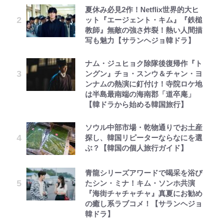
夏休み必見2作！Netflix世界的大ヒ
ット『エージェント・キム』『鉄槌
教師』無敵の強さ炸裂！熱い人間描
写も魅力【サランヘジョ韓ドラ】
ナム・ジュヒョク除隊後復帰作『ト
ングン』チョ・スンウ＆チャン・ヨ
ンナムの熱演に釘付け！寺院ロケ地
は半島最南端の海南郡「道卒庵」
【韓ドラから始める韓国旅行】
ソウル中部市場・乾物通りでお土産
探し、韓国リピーターならなにを選
ぶ？【韓国の個人旅行ガイド】
青龍シリーズアワードで喝采を浴び
たシン・ミナ！キム・ソンホ共演
『海街チャチャチャ』真夏にお勧め
の癒し系ラブコメ！【サランヘジョ
韓ドラ】