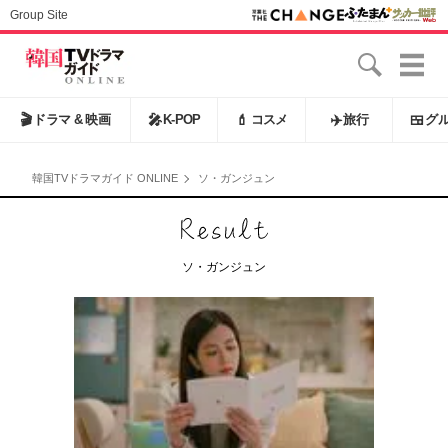
Group Site
🎬
ドラマ & 映画
🎤
K-POP
💄
コスメ
✈️
旅行
🍱
グ
韓国TVドラマガイド ONLINE
ソ・ガンジュン
ソ・ガンジュン