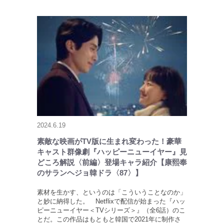
2024.6.19
素敵な映画がTV版に生まれ変わった！豪華
キャスト群像劇『ハッピーニューイヤー』見
どころ解説〈前編〉登場キャラ紹介【康熙奉
のサランヘジョ韓ドラ〈87〉】
素材を生かす、というのは「こういうことなのか」
と妙に納得した。 Netflixで配信が始まった『ハッ
ピーニューイヤー＜TVシリーズ＞』（全6話）のこ
とだ。この作品はもともと韓国で2021年に制作さ