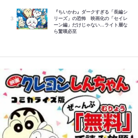
でっかい男になりたいゾ
公式-おっさん底辺治癒士と愛娘の
レビュー『仮面家族』悠木シュン・
1枚までの壮大なフリ｣｢知念くんの
ポ【福島県福島市】
村上佳菜子、“遠距離結婚”の夫と
辺境ライフ ~中年男が回復スキルに
著
ことどんだけ好きなんよｗ｣
藤原紀香が23年間続けるボランテ
『ちいかわ』ダークすぎる「長編シ
の再会にデレデレ…顔出し公開
覚醒して、英雄へ成り上がる~ 第82
ィア活動の原動力は…「偽善者だ」
「電気風呂の数は全国一」温泉じゃ
リーズ」の恐怖 映画化の「セイレ
「愛が足りない」不満を漏らしてい
話(1)
｢知念さんを煽ってたのと同じ
との声も跳ね返す“誰かの役に立ち
ないのに大満足！ 上高地帰りに寄
ーン編」だけじゃない…ライト層な
た過去も
人？｣鹿島・鈴木優磨、大逆転勝利
たい”という思い
りたい「林檎の湯屋 おぶ～」【山
ら驚嘆必至
後の“超・優等生インタビュー”が
帰り、今日はどこでととのう？
話題！｢試合中とのギャップw｣｢礼
vol.7】
儀正しいイケメンやな」