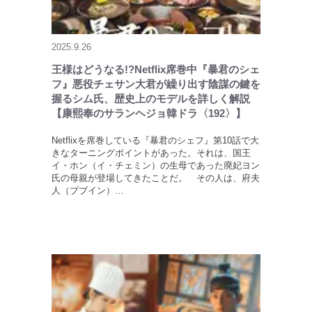
2025.9.26
王様はどうなる!?Netflix席巻中『暴君のシェ
フ』悪役チェサン大君が繰り出す陰謀の鍵を
握るシム氏、歴史上のモデルを詳しく解説
【康熙奉のサランヘジョ韓ドラ〈192〉】
Netflixを席巻している『暴君のシェフ』第10話で大
きなターニングポイントがあった。それは、国王
イ・ホン（イ・チェミン）の生母であった廃妃ヨン
氏の母親が登場してきたことだ。 その人は、府夫
人（プブイン）…