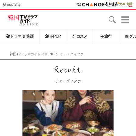
Group Site
🎬
ドラマ & 映画
🎤
K-POP
💄
コスメ
✈️
旅行
🍱
グ
韓国TVドラマガイド ONLINE
チェ・グィファ
チェ・グィファ