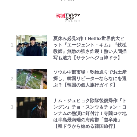
夏休み必見2作！Netflix世界的大ヒ
ット『エージェント・キム』『鉄槌
教師』無敵の強さ炸裂！熱い人間描
写も魅力【サランヘジョ韓ドラ】
ソウル中部市場・乾物通りでお土産
探し、韓国リピーターならなにを選
ぶ？【韓国の個人旅行ガイド】
ナム・ジュヒョク除隊後復帰作『ト
ングン』チョ・スンウ＆チャン・ヨ
ンナムの熱演に釘付け！寺院ロケ地
は半島最南端の海南郡「道卒庵」
【韓ドラから始める韓国旅行】