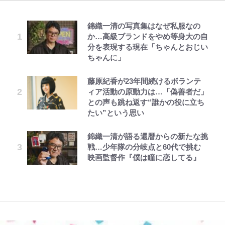
錦織一清の写真集はなぜ私服なの
空の轍と大地の雲と 第1回
千葉雄大、ほっそりイケメン近影に
公式-ヒロインが来る前に妊娠しま
「自分の絵ごと、このジャンルはそ
荒々しい「火山帯」の一端にいるこ
でっかい男になりたいゾ
｢めーっちゃオシャじゃん｣中田英
か…高級ブランドをやめ等身大の自
「顔パンパンだったのに」反響 視
した~詰んだはずの悪役令嬢です
ろそろ終わりかな」江口寿史が炎上
とを体感！ 登頂約10分でも大迫力
寿やトッティも愛した名門ローマ、
分を表現する現在「ちゃんとおじい
聴者が想った激変の納得理由
が、どうやら違うようです~ 第1話
を経て樋口毅宏に語ったこと
「吾妻小富士」火口を1周する「1
新アウェイユニが大評判！｢カッコ
ちゃんに」
時間半ハイキング」パノラマ絶景レ
いい｣｢好きなデザイン｣｢今年は2nd
ポ【福島県福島市】
買おうかな｣
第3回 出版までの道のり・その2
GLAY・TERU＆PUFFY大貫亜美
公式-ヒロインが来る前に妊娠しま
ファミマと『VIVANT』第2シーズ
浅草は日本の心だゾ
藤原紀香が23年間続けるボランテ
の“共演”ショットに「夫婦で写っ
した~詰んだはずの悪役令嬢です
ンのコラボがスタート！ “別班饅
ィア活動の原動力は…「偽善者だ」
青く美しい「幸せのブルービー」の
｢守り方かっこよすぎ｣上田綺世が
てるの尊い」 長女はもう23歳
が、どうやら違うようです~ 第2話
頭”や限定グッズ登場にファン感激
との声も跳ね返す“誰かの役に立ち
正体とは？ 身近な場所で見つける
妻の“ワンオペ騒動”に家族写真で
(1)
「これは買うしかない！」
たい”という思い
コツを紹介【あなたのすぐそばにい
アンサー！ボールも嫁の炎上も収め
レビュー『仮面家族』悠木シュン・
オダウエダ植田、「2年半で56kg
とうちゃんが出世するゾ
る「季節の虫」の探し方 vol.21】
る“神対応”に新婚の板倉、久保、
公式-ヒロインが来る前に妊娠しま
「まだ2枚しか描けてないんだよね
著
増」130㎏ボディに驚きと心配 過
長友夫妻も続々エール！
錦織一清が語る還暦からの新たな挑
した~詰んだはずの悪役令嬢です
ぇ」作家・樋口毅宏が問う、今再
去の「めちゃ美人」写真も再び
戦…少年隊の分岐点と60代で挑む
アユは「怒らせて掛ける」魚だっ
が、どうやら違うようです~ 第2話
び、漫画に向かう江口寿史の現在地
映画監督作『僕は瞳に恋してる』
た！ ルアーを追わせて釣りあげる
浦和と千葉の首をかしげる主力放
(2)
「アユイング」のオリジナリティ＆
出、柏リカルドの下で新加入2人が
おもしろさを知る
化ける！Jリーグに必要な外国人選
手は【Jリーグ開幕｢初めての秋春
制｣の大激論】(4)