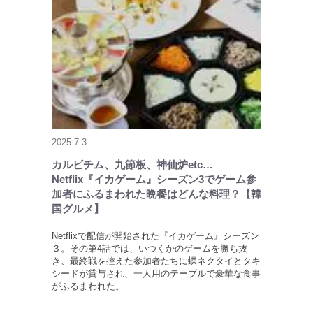
2025.7.3
カルビチム、九節板、神仙炉etc…
Netflix『イカゲーム』シーズン3でゲーム参
加者にふるまわれた晩餐はどんな料理？【韓
国グルメ】
Netflixで配信が開始された『イカゲーム』シーズン
３。その第4話では、いつくかのゲームを勝ち抜
き、最終戦を控えた参加者たちに蝶ネクタイとタキ
シードが貸与され、一人用のテーブルで豪華な食事
がふるまわれた。…