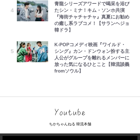
青龍シリーズアワードで喝采を浴び
たシン・ミナ！キム・ソンホ共演
『海街チャチャチャ』真夏にお勧め
の癒し系ラブコメ！【サランヘジョ
韓ドラ】
K-POPコメディ映画『ワイルド・
シング』カン・ドンウォン扮する主
人公がグループを離れるメンバーに
放った気になるひとこと【韓流談義
fromソウル】
ちかちゃんねる 韓流本舗