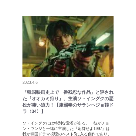
2023.4.6
「韓国映画史上で一番残忍な作品」と評され
た『オオカミ狩り』、主演ソ・イングクの悪
役が凄い迫力！【康熙奉のサランヘジョ韓ド
ラ〈34〉】
ソ・イングクには特別な愛着がある。 彼がチョ
ン・ウンジと一緒に主演した『応答せよ1997』は
我が韓国ドラマ視聴のベスト5に入る傑作であり、