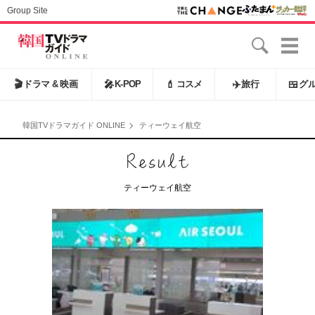
Group Site
🎬
ドラマ & 映画
🎤
K-POP
💄
コスメ
✈️
旅行
🍱
グ
韓国TVドラマガイド ONLINE
ティーウェイ航空
ティーウェイ航空