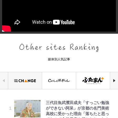
媒体別人気記事
三代目魚武濱田成夫「すっごい勉強
空の轍と大地の雲と 第1回
『ちいかわ』ファンの記憶に残る
｢モデルやってる｣｢かっけぇ｣三笘
浅草は日本の心だゾ
公式-ヒロインが来る前に妊娠しま
「危ない」「やめて」第1子妊娠中
アユは「怒らせて掛ける」魚だっ
ができない阿呆」が京都の名門美術
「恐怖キャラ」の戦慄シーン 小さ
薫がブライトン新ユニのモデルで完
した~詰んだはずの悪役令嬢です
の田中みな実、ゴリゴリヒール着用
た！ ルアーを追わせて釣りあげる
高校に受かった理由「落ちたと思っ
くてかわいい世界なのに「見た目か
全復活！“King”の帰還に｢チームか
が、どうやら違うようです~ 第1話
に心配の声…ザックリ衣装にも意見
「アユイング」のオリジナリティ＆