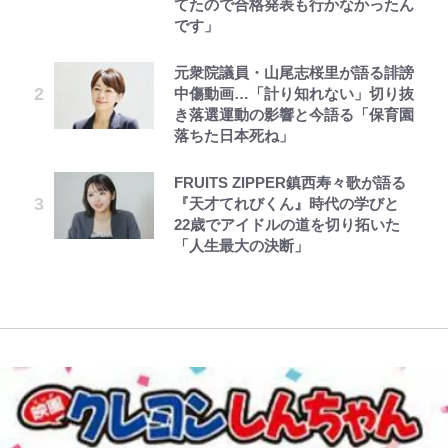
てたので合格発表も行かなかったん
らしてヤバイ…」
ら大歓迎されてる｣｢元気な姿見れ
続々
おもしろさを知る
です」
て…｣
第3回 出版までの道のり・その2
ボンジュールでポンジュースだゾ
公式-転生したら平民でした。~生活
令和のNBAを先取りしていた!?
長瀬智也の“角刈りちっく短髪”変
【自転車】「若いときは登れたんだ
水準に耐えられないので貴族を目指
元衆院議員・山尾志桜里が語る誹謗
『SLAM DUNK』が30年前に描い
【W杯】日本代表FW上田綺世の爆
貌姿に「超絶イケメン」大反響 意
けど……」 グラベルバイクで暑さ
します~ 第37話(2)
中傷動画…「計り知れない」切り抜
た「驚きの戦術」ストレッチ5に大
美女モデル妻｢ワンオペ苦言｣で動
味深「スネ毛ハラスメント」にも注
に負けそうなヒルクライム、砂利道
き落選運動の影響と今語る「保育園
型ポイントガードも…
画削除の波紋…一方で株を上げ続け
目
を疾走して少年時代を振り返る50
レビュー『仮面家族』悠木シュン・
とうちゃんが出世するゾ
公式-雑用付与術師が自分の最強に
落ちた日本死ね」
る大谷翔平妻｢最強の処世術」
代の夏 長野県｜2026年
著
気付くまで 第56話(1)
放送40周年『機動戦士ガンダム
【川口春奈と結婚】板倉滉は「めっ
FRUITS ZIPPER鎮西寿々歌が語る
ZZ』いまだ語り継がれる「伝説の
｢お土産最高すぎ笑｣｢どうやって入
ちゃモテる」 年収7億円・お洒落・
【夏は涼しい長野で「車中泊」旅】
『天才てれびくん』時代の学びと
トンデモシーン」 「Zザク」に
手？｣ブライトン帰還の三笘薫、同
包容力…超愛される日本代表
良質な湯は “山の恵み”！ 満足度を
22歳でアイドルの道を切り拓いた
「謎の光」も…
僚に“ポケカ”をプレゼント！｢薫の
上げてくれる「温泉付きRVパー
「人生最大の決断」
笑顔見れてよかった｣｢大喜びのリ
ク」おすすめ3選
ュテル可愛すぎ｣