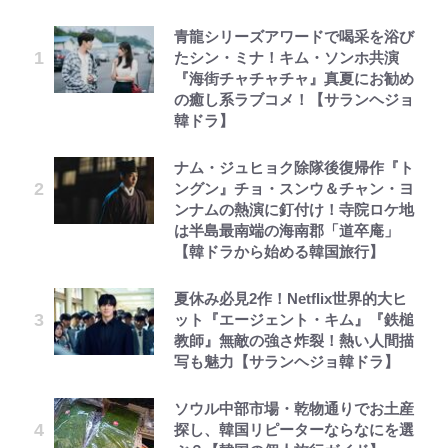
青龍シリーズアワードで喝采を浴び
たシン・ミナ！キム・ソンホ共演
『海街チャチャチャ』真夏にお勧め
の癒し系ラブコメ！【サランヘジョ
韓ドラ】
ナム・ジュヒョク除隊後復帰作『ト
ングン』チョ・スンウ＆チャン・ヨ
ンナムの熱演に釘付け！寺院ロケ地
は半島最南端の海南郡「道卒庵」
【韓ドラから始める韓国旅行】
夏休み必見2作！Netflix世界的大ヒ
ット『エージェント・キム』『鉄槌
教師』無敵の強さ炸裂！熱い人間描
写も魅力【サランヘジョ韓ドラ】
ソウル中部市場・乾物通りでお土産
探し、韓国リピーターならなにを選