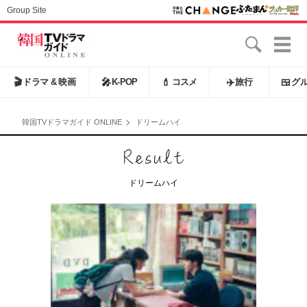
Group Site
🎬
ドラマ & 映画
🎤
K-POP
💄
コスメ
✈️
旅行
🍱
グ
韓国TVドラマガイド ONLINE
ドリームハイ
ドリームハイ