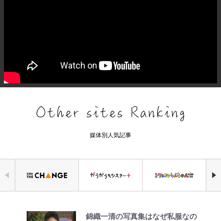
媒体別人気記事
錦織一清の写真集はなぜ私服なの
公式-聖女じゃないと追放されたの
オラの引越し物語 サボテン大襲撃
千葉雄大、ほっそりイケメン近影に
｢なんじゃこりゃあああ！｣本田圭
「自分の絵ごと、このジャンルはそ
荒々しい「火山帯」の一端にいるこ
空の轍と大地の雲と 第1回