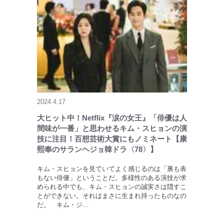
2024.4.17
大ヒット中！Netflix『涙の女王』「俳優は人
間味が一番」と思わせるキム・スヒョンの演
技に注目！百想芸術大賞にもノミネート【康
熙奉のサランヘジョ韓ドラ〈78〉】
キム・スヒョンを見ていてよく感じるのは「裏も表
もない俳優」ということだ。多様性のある演技が求
められる中でも、キム・スヒョンの誠実さは隠すこ
とができない。それはまさに生まれ持ったものなの
だ。 キム・ジ…