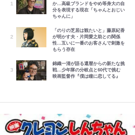
か…高級ブランドをやめ等身大の自
で、もふもふ従者(聖獣)とおにぎり
「顔パンパンだったのに」反響 視
佑の古巣ミラン、漆黒×蛍光レッド
ろそろ終わりかな」江口寿史が炎上
とを体感！ 登頂約10分でも大迫力
分を表現する現在「ちゃんとおじい
を握る 第53話(1)
聴者が想った激変の納得理由
の超絶クールな新サードユニに世界
を経て樋口毅宏に語ったこと
「吾妻小富士」火口を1周する「1
ちゃんに」
が熱狂｢サードなのにズルい｣｢こり
時間半ハイキング」パノラマ絶景レ
ゃかっけえわ｣
ポ【福島県福島市】
公式-ヒロインが来る前に妊娠しま
えびめしの流儀
村上佳菜子、“遠距離結婚”の夫と
1万円超えも「納得のクオリティ」
第3回 出版までの道のり・その2
「のりの芝居は観たいと」藤原紀香
した~詰んだはずの悪役令嬢です
の再会にデレデレ…顔出し公開
『この素晴らしい世界に祝福を！』
が明かす夫・片岡愛之助との関係
｢知念さんを煽ってたのと同じ
【知ってる？「日本本土四極踏破証
が、どうやら違うようです~ 第1話
「愛が足りない」不満を漏らしてい
10万針以上の密度で再現された“め
性…互いに一番のお客さんで刺激を
人？｣鹿島・鈴木優磨、大逆転勝利
明書」】広島から本州4島の最南端
た過去も
ぐみん刺繍ワークシャツ”にファン
もらう存在
後の“超・優等生インタビュー”が
へ「ドライブがてら行ってみた」意
も感動
公式-おっさん底辺治癒士と愛娘の
でっかい男になりたいゾ
レビュー『仮面家族』悠木シュン・
話題！｢試合中とのギャップw｣｢礼
外な結果！「車中泊レポート」
黒木啓司が妻・宮崎麗果にDV報
辺境ライフ ~中年男が回復スキルに
著
儀正しいイケメンやな」
錦織一清が語る還暦からの新たな挑
道、逮捕前にインスタに起きてい
映画『ちいかわ』入場者特典「第２
覚醒して、英雄へ成り上がる~ 第82
戦…少年隊の分岐点と60代で挑む
「電気風呂の数は全国一」温泉じゃ
た“異変”…削除していたラブラブ
弾」がスタート！まさかの人気アイ
話(1)
映画監督作『僕は瞳に恋してる』
｢最後の1枚…ワルぃゎ〜｣鈴木優磨
ないのに大満足！ 上高地帰りに寄
投稿
テムに称賛続々「豪華すぎる！」
が激勝翌日に写真12枚投稿→渾身
りたい「林檎の湯屋 おぶ～」【山
の“煽りショット”に興奮！｢最後の
帰り、今日はどこでととのう？
1枚までの壮大なフリ｣｢知念くんの
vol.7】
ことどんだけ好きなんよｗ｣