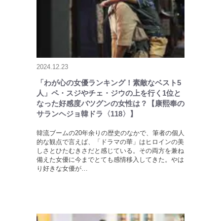
2024.12.23
「わが心の女優ランキング！素敵なベスト5
人」ペ・スジやチェ・ジウの上を行く1位と
なった好感度バツグンの女性は？【康熙奉の
サランヘジョ韓ドラ〈118〉】
韓流ブームの20年余りの歴史のなかで、筆者の個人
的な観点で言えば、「ドラマの華」はヒロインの美
しさとひたむきさだと感じている。その両方を兼ね
備えた女優に今までとても感情移入してきた。やは
り好きな女優が…