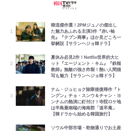
韓流傑作選！2PMジュノの傑出し
た魅力あふれる主演3作『赤い袖
先』『テプン商事』ほか見どころ一
挙解説【サランヘジョ韓ドラ】
夏休み必見2作！Netflix世界的大ヒ
ット『エージェント・キム』『鉄槌
教師』無敵の強さ炸裂！熱い人間描
写も魅力【サランヘジョ韓ドラ】
ナム・ジュヒョク除隊後復帰作『ト
ングン』チョ・スンウ＆チャン・ヨ
ンナムの熱演に釘付け！寺院ロケ地
は半島最南端の海南郡「道卒庵」
【韓ドラから始める韓国旅行】
ソウル中部市場・乾物通りでお土産