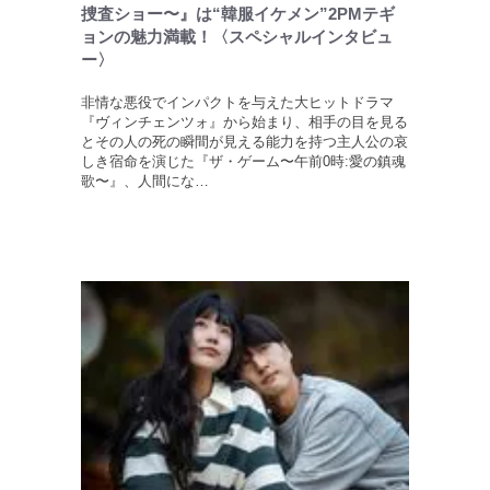
捜査ショー〜』は“韓服イケメン”2PMテギ
ョンの魅力満載！〈スペシャルインタビュ
ー〉
非情な悪役でインパクトを与えた大ヒットドラマ
『ヴィンチェンツォ』から始まり、相手の目を見る
とその人の死の瞬間が見える能力を持つ主人公の哀
しき宿命を演じた『ザ・ゲーム〜午前0時:愛の鎮魂
歌〜』、人間にな…