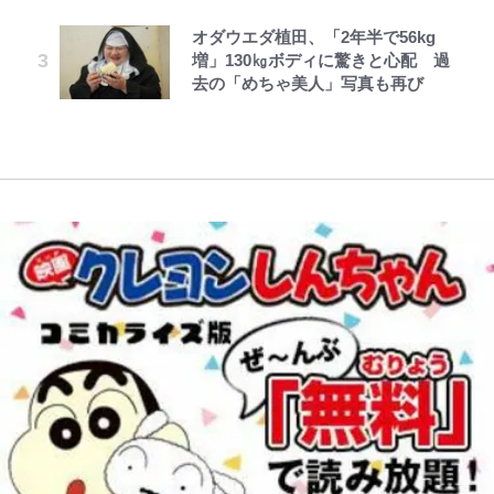
(1)
「これは買うしかない！」
コツを紹介【あなたのすぐそばにい
アンサー！ボールも嫁の炎上も収め
オダウエダ植田、「2年半で56kg
レビュー『仮面家族』悠木シュン・
とうちゃんが出世するゾ
る「季節の虫」の探し方 vol.21】
る“神対応”に新婚の板倉、久保、
藤原紀香が23年間続けるボランテ
公式-ヒロインが来る前に妊娠しま
「まだ2枚しか描けてないんだよね
増」130㎏ボディに驚きと心配 過
著
長友夫妻も続々エール！
ィア活動の原動力は…「偽善者だ」
した~詰んだはずの悪役令嬢です
ぇ」作家・樋口毅宏が問う、今再
去の「めちゃ美人」写真も再び
アユは「怒らせて掛ける」魚だっ
との声も跳ね返す“誰かの役に立ち
が、どうやら違うようです~ 第2話
び、漫画に向かう江口寿史の現在地
た！ ルアーを追わせて釣りあげる
浦和と千葉の首をかしげる主力放
たい”という思い
(1)
「アユイング」のオリジナリティ＆
出、柏リカルドの下で新加入2人が
おもしろさを知る
化ける！Jリーグに必要な外国人選
手は【Jリーグ開幕｢初めての秋春
制｣の大激論】(4)