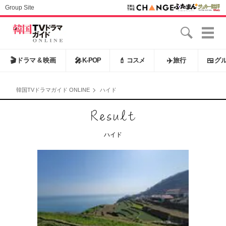
Group Site
🎬
ドラマ & 映画
🎤
K-POP
💄
コスメ
✈️
旅行
🍱
グ
韓国TVドラマガイド ONLINE
ハイド
ハイド