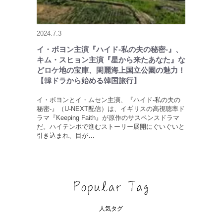
2024.7.3
イ・ボヨン主演『ハイド-私の夫の秘密-』、
キム・スヒョン主演『星から来たあなた』な
どロケ地の宝庫、閑麗海上国立公園の魅力！
【韓ドラから始める韓国旅行】
イ・ボヨンとイ・ムセン主演、『ハイド-私の夫の
秘密-』（U-NEXT配信）は、イギリスの高視聴率ド
ラマ『Keeping Faith』が原作のサスペンスドラマ
だ。ハイテンポで進むストーリー展開にぐいぐいと
引き込まれ、目が…
人気タグ