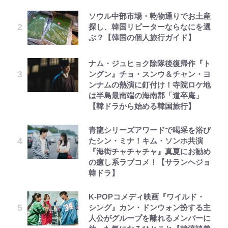
ソウル中部市場・乾物通りでお土産
探し、韓国リピーターならなにを選
ぶ？【韓国の個人旅行ガイド】
ナム・ジュヒョク除隊後復帰作『ト
ングン』チョ・スンウ＆チャン・ヨ
ンナムの熱演に釘付け！寺院ロケ地
は半島最南端の海南郡「道卒庵」
【韓ドラから始める韓国旅行】
青龍シリーズアワードで喝采を浴び
たシン・ミナ！キム・ソンホ共演
『海街チャチャチャ』真夏にお勧め
の癒し系ラブコメ！【サランヘジョ
韓ドラ】
K-POPコメディ映画『ワイルド・
シング』カン・ドンウォン扮する主
人公がグループを離れるメンバーに