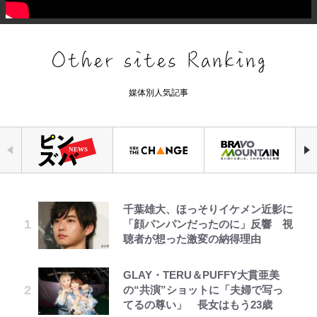
媒体別人気記事
千葉雄大、ほっそりイケメン近影に
錦織一清の写真集はなぜ私服なの
荒々しい「火山帯」の一端にいるこ
公式-ヒロインが来る前に妊娠しま
｢めーっちゃオシャじゃん｣中田英
空の轍と大地の雲と 第1回
でっかい男になりたいゾ
「自分の絵ごと、このジャンルはそ
「顔パンパンだったのに」反響 視
か…高級ブランドをやめ等身大の自
とを体感！ 登頂約10分でも大迫力
した~詰んだはずの悪役令嬢です
寿やトッティも愛した名門ローマ、
ろそろ終わりかな」江口寿史が炎上
聴者が想った激変の納得理由
分を表現する現在「ちゃんとおじい
「吾妻小富士」火口を1周する「1
が、どうやら違うようです~ 第1話
新アウェイユニが大評判！｢カッコ
を経て樋口毅宏に語ったこと
ちゃんに」
時間半ハイキング」パノラマ絶景レ
いい｣｢好きなデザイン｣｢今年は2nd
ポ【福島県福島市】
買おうかな｣
GLAY・TERU＆PUFFY大貫亜美
公式-愛さないといわれましても ~
第3回 出版までの道のり・その2
浅草は日本の心だゾ
ファミマと『VIVANT』第2シーズ
錦織一清が語る還暦からの新たな挑
の“共演”ショットに「夫婦で写っ
元魔王の伯爵令嬢は生真面目軍人に
ンのコラボがスタート！ “別班饅
戦…少年隊の分岐点と60代で挑む
青く美しい「幸せのブルービー」の
｢守り方かっこよすぎ｣上田綺世が
てるの尊い」 長女はもう23歳
餌付けをされて幸せになる~ 第37話
頭”や限定グッズ登場にファン感激
映画監督作『僕は瞳に恋してる』
正体とは？ 身近な場所で見つける
妻の“ワンオペ騒動”に家族写真で