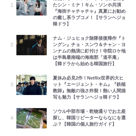
たシン・ミナ！キム・ソンホ共演
『海街チャチャチャ』真夏にお勧め
の癒し系ラブコメ！【サランヘジョ
韓ドラ】
ナム・ジュヒョク除隊後復帰作『ト
ングン』チョ・スンウ＆チャン・ヨ
ンナムの熱演に釘付け！寺院ロケ地
は半島最南端の海南郡「道卒庵」
【韓ドラから始める韓国旅行】
夏休み必見2作！Netflix世界的大ヒ
ット『エージェント・キム』『鉄槌
教師』無敵の強さ炸裂！熱い人間描
写も魅力【サランヘジョ韓ドラ】
ソウル中部市場・乾物通りでお土産
探し、韓国リピーターならなにを選
ぶ？【韓国の個人旅行ガイド】