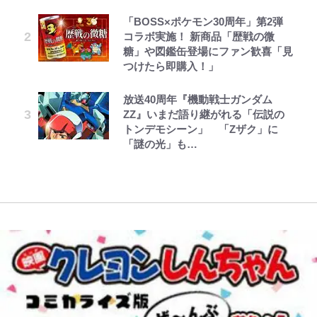
ュテル可愛すぎ｣
ボンジュールでポンジュースだゾ
公式-転生したら平民でした。~生活
第3回 出版までの道のり・その2
「BOSS×ポケモン30周年」第2弾
FRUITS ZIPPER鎮西寿々歌が語る
【川口春奈と結婚】板倉滉は「めっ
やってはいけない！「キャンプツー
水準に耐えられないので貴族を目指
コラボ実施！ 新商品「歴戦の微
『天才てれびくん』時代の学びと
ちゃモテる」 年収7億円・お洒落・
リング」での「NGパッキング」7
｢モデルやってる｣｢かっけぇ｣三笘
します~ 第37話(2)
糖」や図鑑缶登場にファン歓喜「見
22歳でアイドルの道を切り拓いた
包容力…超愛される日本代表
選！ 安全＆快適につながる「荷物
薫がブライトン新ユニのモデルで完
つけたら即購入！」
「人生最大の決断」
の順序や位置」積載のコツとは？
全復活！“King”の帰還に｢チームか
とうちゃんが出世するゾ
公式-雑用付与術師が自分の最強に
レビュー『仮面家族』悠木シュン・
「実体験レポ」
ら大歓迎されてる｣｢元気な姿見れ
趣里「ショック」初めて語った“重
気付くまで 第56話(1)
著
て…｣
放送40周年『機動戦士ガンダム
辛坊治郎の原点は「朝寝坊ができる
い意味” 三山凌輝「無反省メー
ZZ』いまだ語り継がれる「伝説の
という理由」 読売テレビ入社から
【自転車】「若いときは登れたんだ
ル」文春第2弾で“一家の限界”報道
トンデモシーン」 「Zザク」に
54歳での早期退職とラジオパーソ
けど……」 グラベルバイクで暑さ
W杯クオーター制への大反発か、
も
「謎の光」も…
ナリティ転身までの軌跡
に負けそうなヒルクライム、砂利道
FIFA会長を追い詰めた｢欧州のボイ
を疾走して少年時代を振り返る50
コット｣と再選の行方【FIFA3兆円
代の夏 長野県｜2026年
の野望と2度のオウンゴール、来年
3月の会長選】(3)