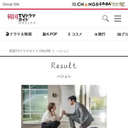
Group Site
🎬
ドラマ & 映画
🎤
K-POP
💄
コスメ
✈️
旅行
🍱
グ
韓国TVドラマガイド ONLINE
ハジュン
ハジュン