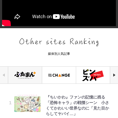
媒体別人気記事
『ちいかわ』ファンの記憶に残る
元衆院議員・山尾志桜里が語る誹謗
「危ない」「やめて」第1子妊娠中
浅草は日本の心だゾ
公式-ヒロインが来る前に妊娠しま
空の轍と大地の雲と 第1回
アユは「怒らせて掛ける」魚だっ
｢お土産最高すぎ笑｣｢どうやって入
「恐怖キャラ」の戦慄シーン 小さ
中傷動画…「計り知れない」切り抜
の田中みな実、ゴリゴリヒール着用
した~詰んだはずの悪役令嬢です
た！ ルアーを追わせて釣りあげる
手？｣ブライトン帰還の三笘薫、同
くてかわいい世界なのに「見た目か
き落選運動の影響と今語る「保育園
に心配の声…ザックリ衣装にも意見
が、どうやら違うようです~ 第1話
「アユイング」のオリジナリティ＆
僚に“ポケカ”をプレゼント！｢薫の
らしてヤバイ…」
落ちた日本死ね」
続々
おもしろさを知る
笑顔見れてよかった｣｢大喜びのリ