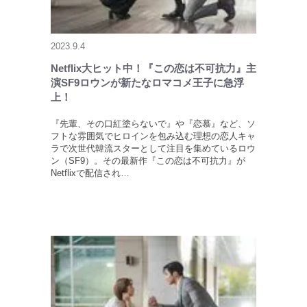
2023.9.4
Netflix大ヒット中！『この恋は不可抗力』主
演SF9ロウンが新たなロマコメ王子に急浮
上！
『先輩、その口紅塗らないで』や『恋慕』など、ソ
フトな雰囲気でヒロインを包み込む理想の恋人キャ
ラで次世代韓流スターとして注目を集めているロウ
ン（SF9）。その最新作『この恋は不可抗力』が
Netflixで配信され…