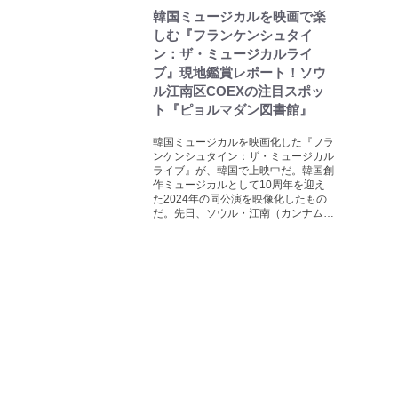
韓国ミュージカルを映画で楽
しむ『フランケンシュタイ
ン：ザ・ミュージカルライ
ブ』現地鑑賞レポート！ソウ
ル江南区COEXの注目スポッ
ト『ピョルマダン図書館』
韓国ミュージカルを映画化した『フラ
ンケンシュタイン：ザ・ミュージカル
ライブ』が、韓国で上映中だ。韓国創
作ミュージカルとして10周年を迎え
た2024年の同公演を映像化したもの
だ。先日、ソウル・江南（カンナム…