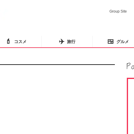
Group Site
💄
✈️
🍱
コスメ
旅行
グルメ