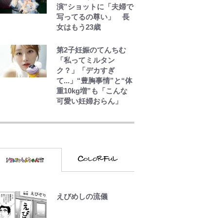
演”ショットに「夫婦で
｢めーっちゃオシャじゃ
写ってるの尊い」 長
ん｣中田英寿やトッティ
女はもう23歳
も愛した名門ローマ、
新アウェイユニが大評
判！｢カッコいい｣｢好き
第2子妊娠のてんちむ
なデザイン｣｢今年は
「私ってミルタン
2nd買おうかな｣
ク？」「デカすぎ
て...」“豊胸事情”と“体
重10kg増”も「こんな
可愛い妊婦おらん」
荒々しい「火山帯」の
一端にいることを体
感！ 登頂約10分でも大
迫力「吾妻小富士」火
口を1周する「1時間半
ハイキング」パノラマ
絶景レポ【福島県福島
市】
えびめしの流儀
青く美しい「幸せのブ
ルービー」の正体と