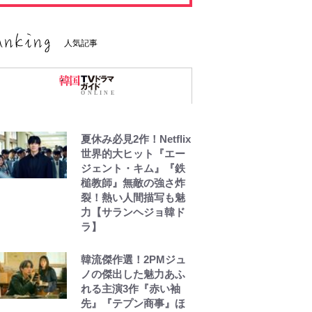
人気記事
夏休み必見2作！Netflix
世界的大ヒット『エー
ジェント・キム』『鉄
槌教師』無敵の強さ炸
裂！熱い人間描写も魅
力【サランヘジョ韓ド
ラ】
韓流傑作選！2PMジュ
ノの傑出した魅力あふ
れる主演3作『赤い袖
先』『テプン商事』ほ