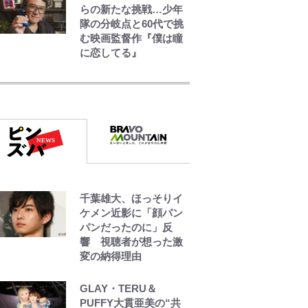
らの新たな挑戦…少年
隊の分岐点と60代で挑
む映画監督作『僕は瞳
に恋してる』
浦和と千葉の首をかし
げる主力放出、柏リカ
ルドの下で新加入2人が
化ける！Jリーグに必要
な外国人選手は【Jリー
グ開幕｢初めての秋春
制｣の大激論】(4)
｢守り方かっこよすぎ｣
千葉雄大、ほっそりイ
上田綺世が妻の“ワンオ
ケメン近影に「顔パン
ペ騒動”に家族写真でア
パンだったのに」反
ンサー！ボールも嫁の
響 視聴者が想った激
炎上も収める“神対
変の納得理由
応”に新婚の板倉、久
保、長友夫妻も続々エ
ール！
GLAY・TERU＆
PUFFY大貫亜美の“共