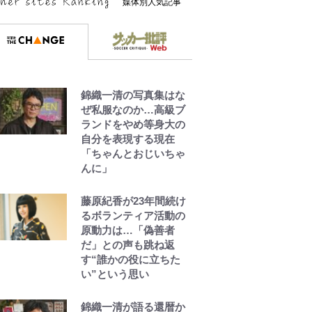
媒体別人気記事
錦織一清の写真集はな
ぜ私服なのか…高級ブ
ランドをやめ等身大の
自分を表現する現在
「ちゃんとおじいちゃ
んに」
藤原紀香が23年間続け
るボランティア活動の
原動力は…「偽善者
だ」との声も跳ね返
す“誰かの役に立ちた
い”という思い
錦織一清が語る還暦か