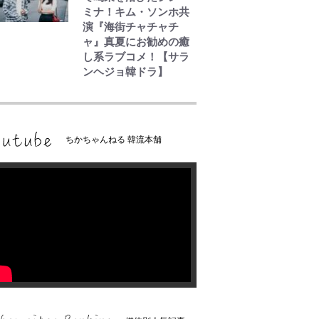
ミナ！キム・ソンホ共
演『海街チャチャチ
ャ』真夏にお勧めの癒
し系ラブコメ！【サラ
ンヘジョ韓ドラ】
ちかちゃんねる 韓流本舗