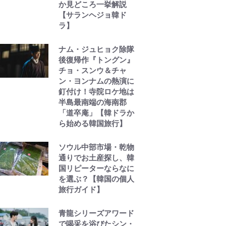
か見どころ一挙解説
【サランヘジョ韓ド
ラ】
ナム・ジュヒョク除隊
後復帰作『トングン』
チョ・スンウ＆チャ
ン・ヨンナムの熱演に
釘付け！寺院ロケ地は
半島最南端の海南郡
「道卒庵」【韓ドラか
ら始める韓国旅行】
ソウル中部市場・乾物
通りでお土産探し、韓
国リピーターならなに
を選ぶ？【韓国の個人
旅行ガイド】
青龍シリーズアワード
で喝采を浴びたシン・