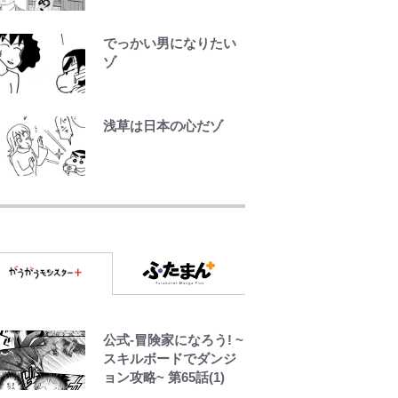
は？ 身近な場所で見つ
けるコツを紹介【あな
でっかい男になりたい
たのすぐそばにいる
ゾ
「季節の虫」の探し方
vol.21】
浅草は日本の心だゾ
【キャンプ自己啓発】
増えすぎたギアを棚卸
し！ “ウルトラライト”
空の轍と大地の雲と 第
目指した「自分スタイ
1回
ル」再構築でわかった
「本当に必要な7つの道
具」とは
第3回 出版までの道の
り・その2
公式-冒険家になろう! ~
レビュー『仮面家族』
スキルボードでダンジ
悠木シュン・著
ョン攻略~ 第65話(1)