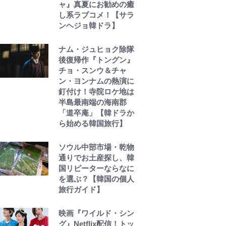
ャ』真夏にお勧めの癒
し系ラブコメ！【サラ
ンヘジョ韓ドラ】
ナム・ジュヒョク除隊
後復帰作『トングン』
チョ・スンウ＆チャ
ン・ヨンナムの熱演に
釘付け！寺院ロケ地は
半島最南端の海南郡
「道卒庵」【韓ドラか
ら始める韓国旅行】
ソウル中部市場・乾物
通りでお土産探し、韓
国リピーターならなに
を選ぶ？【韓国の個人
旅行ガイド】
映画『ワイルド・シン
グ』Netflix配信！トッ