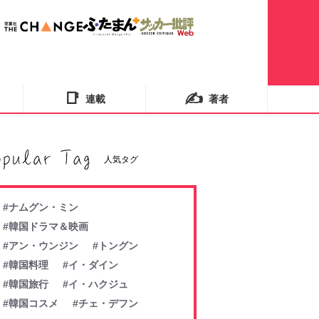
📑
✍️
連載
著者
人気タグ
#ナムグン・ミン
#韓国ドラマ＆映画
#アン・ウンジン
#トングン
#韓国料理
#イ・ダイン
#韓国旅行
#イ・ハクジュ
#韓国コスメ
#チェ・デフン