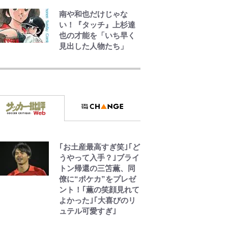
南や和也だけじゃな
い！『タッチ』上杉達
也の才能を「いち早く
見出した人物たち」
「危ない」「やめて」
第1子妊娠中の田中みな
実、ゴリゴリヒール着
用に心配の声…ザック
リ衣装にも意見続々
オダウエダ植田、「2年
半で56kg増」130㎏ボ
ディに驚きと心配 過
｢お土産最高すぎ笑｣｢ど
去の「めちゃ美人」写
うやって入手？｣ブライ
真も再び
トン帰還の三笘薫、同
僚に“ポケカ”をプレゼ
ント！｢薫の笑顔見れて
趣里「ショック」初め
よかった｣｢大喜びのリ
て語った“重い意味”
ュテル可愛すぎ｣
三山凌輝「無反省メー
ル」文春第2弾で“一家