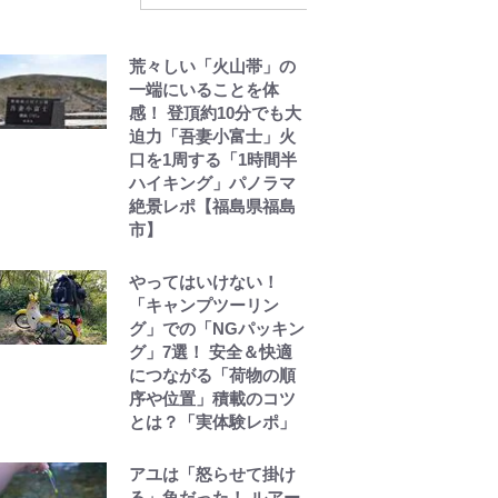
誹謗中傷も「『そうせ
ざるを得ない事情』が
荒々しい「火山帯」の
ある」…山尾志桜里が
一端にいることを体
SNSのバッシングにも
感！ 登頂約10分でも大
向き合う理由と独自メ
迫力「吾妻小富士」火
ンタル術
口を1周する「1時間半
ハイキング」パノラマ
絶景レポ【福島県福島
武田久美子が語る23年
市】
ぶり写真集の裏側…57
歳の妥協なき美ボディ
と「貝殻水着」を超え
やってはいけない！
る伝説の衣装に迫る
「キャンプツーリン
グ」での「NGパッキン
グ」7選！ 安全＆快適
につながる「荷物の順
序や位置」積載のコツ
とは？「実体験レポ」
アユは「怒らせて掛け
る」魚だった！ ルアー