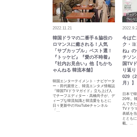
2022.11.21
2022.9.
韓国ドラマの二番手＆脇役の
今は亡
ロマンスに癒される！人気
ク・ヨ
「サブカップル」ベスト選！
ね』の
『トッケビ』『愛の不時着』
チソン
『社内お見合い』他【ちかち
国TV
ゃんねる 韓流本舗】
り返り！
029（
韓国エンターテイメント・ナビゲータ
月）】
ー・田代親世と、韓流エンタメ情報誌
『韓国TVドラマガイド』立ち上げ人
日本で韓
でチーフエディター・高橋尚子が、デ
20年。
ィープな韓流知識と韓流愛をもとに
んできた
日々更新中のYouTubeチャンネル
TVドラ
「…
表紙を当
とともに
載。…