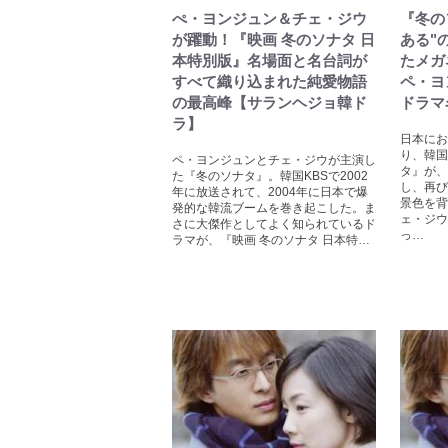
ぺ・ヨンジュン＆チェ・ジウ
『冬の
が躍動！『映画 冬のソナタ 日
ある"
本特別版』名場面と名台詞が
たメガ
すべて織り込まれた純愛物語
ペ・ヨ
の最高峰【サランヘジョ韓ド
ドラマ
ラ】
日本にお
り、韓国
ペ・ヨンジュンとチェ・ジウが主演し
タ』が、
た『冬のソナタ』。韓国KBSで2002
し、再び
年に放送されて、2004年に日本で爆
景色を背
発的な韓流ブームを巻き起こした。ま
ェ・ジウ
さに大傑作としてよく知られているド
っ…
ラマが、『映画 冬のソナタ 日本特…