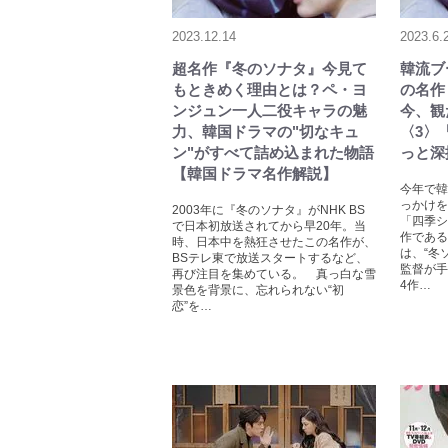
2023.12.14
2023.6.
超名作『冬のソナタ』今見て
韓流ブ
もときめく理由とは？ペ・ヨ
の名作
ンジュン一人二役キャラの魅
今、観
力、韓国ドラマの"切なキュ
〈3〉
ン"がすべて詰め込まれた物語
っと深
【韓国ドラマ名作解説】
今年で韓
っかけを
2003年に『冬のソナタ』がNHK BS
「四季シ
で日本初放送されてから早20年。当
作である
時、日本中を熱狂させたこの名作が、
は、“冬
BSテレ東で放送スタートするなど、
監督が手
再び注目を集めている。 真っ白な雪
4作…
景色を背景に、忘れられない“初
恋”を…