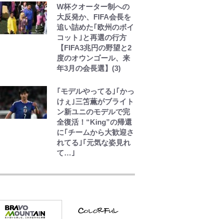
の限界”報道も
W杯クオーター制への
大反発か、FIFA会長を
追い詰めた｢欧州のボイ
コット｣と再選の行方
【FIFA3兆円の野望と2
度のオウンゴール、来
年3月の会長選】(3)
｢モデルやってる｣｢かっ
けぇ｣三笘薫がブライト
ン新ユニのモデルで完
全復活！“King”の帰還
に｢チームから大歓迎さ
れてる｣｢元気な姿見れ
て…｣
元衆院議員・山尾志桜
里が語る誹謗中傷動
画…「計り知れない」
切り抜き落選運動の影
響と今語る「保育園落
ちた日本死ね」