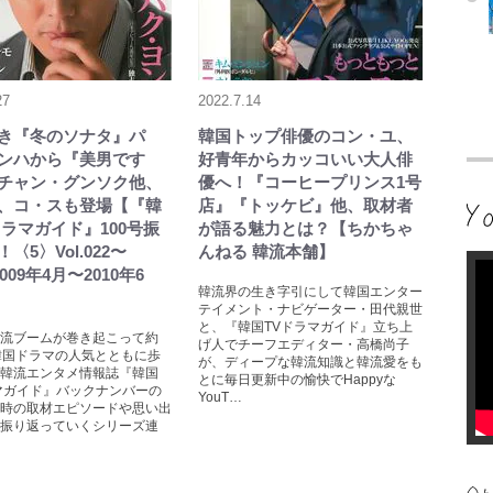
27
2022.7.14
き『冬のソナタ』パ
韓国トップ俳優のコン・ユ、
ンハから『美男です
好青年からカッコいい大人俳
チャン・グンソク他、
優へ！『コーヒープリンス1号
、コ・スも登場【『韓
店』『トッケビ』他、取材者
ドラマガイド』100号振
が語る魅力とは？【ちかちゃ
〈5〉Vol.022〜
んねる 韓流本舗】
2009年4月〜2010年6
韓流界の生き字引にして韓国エンター
テイメント・ナビゲーター・田代親世
と、『韓国TVドラマガイド』立ち上
流ブームが巻き起こって約
げ人でチーフエディター・高橋尚子
韓国ドラマの人気とともに歩
が、ディープな韓流知識と韓流愛をも
韓流エンタメ情報誌『韓国
とに毎日更新中の愉快でHappyな
マガイド』バックナンバーの
YouT…
時の取材エピソードや思い出
振り返っていくシリーズ連