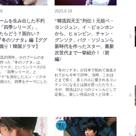
26
2023.6.19
ームを生み出した不朽
“韓流四天王”列伝！元祖ペ・
「四季シリーズ」、
ヨンジュン、イ・ビョンホン
たらどう？面白い？
から、ヒョンビン、チャン・
『冬のソナタ』編【ググ
グンソク、パク・ソジュンら
掘り！韓国ドラマ】
新時代を作ったスター、最新
次世代まで一挙紹介！〈前
流20周年。そのブームのき
編〉
作った『冬のソナタ』は、
リーズ」というシリーズの1
『冬のソナタ』が日本で初めて放送さ
。「四季シリーズ」と
れてから今年で20年。当時、これほ
ソナ”を演出したユン・ソクホ
どまで長く、多くの人に愛されるコン
掛けた、四季をテーマにした
テンツになるとは誰が思っただろう。
今や、韓流はひとつのジャンルとして
定着し、新しい作品が次々と日本…