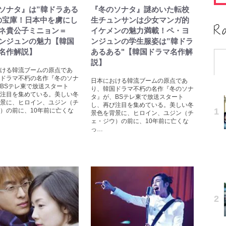
ソナタ』は”韓ドラある
『冬のソナタ』謎めいた転校
の宝庫！日本中を虜にし
生チュンサンは少女マンガ的
ネ貴公子ミニョン＝
イケメンの魅力満載！ペ・ヨ
ンジュンの魅力【韓国
ンジュンの学生服姿は”韓ドラ
名作解説】
あるある"【韓国ドラマ名作解
説】
ける韓流ブームの原点であ
ドラマ不朽の名作『冬のソナ
日本における韓流ブームの原点であ
BSテレ東で放送スタート
り、韓国ドラマ不朽の名作『冬のソナ
注目を集めている。美しい冬
タ』が、BSテレ東で放送スタート
景に、ヒロイン、ユジン（チ
し、再び注目を集めている。美しい冬
）の前に、10年前に亡くな
景色を背景に、ヒロイン、ユジン（チ
ェ・ジウ）の前に、10年前に亡くな
っ…