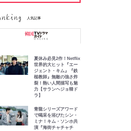
人気記事
夏休み必見2作！Netflix
世界的大ヒット『エー
ジェント・キム』『鉄
槌教師』無敵の強さ炸
裂！熱い人間描写も魅
力【サランヘジョ韓ド
ラ】
青龍シリーズアワード
で喝采を浴びたシン・
ミナ！キム・ソンホ共
演『海街チャチャチ