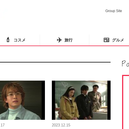
Group Site
💄
✈️
🍱
コスメ
旅行
グルメ
.17
2023.12.15