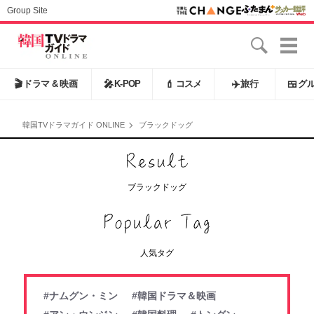
Group Site
🎬
ドラマ & 映画
🎤
K-POP
💄
コスメ
✈️
旅行
🍱
グ
韓国TVドラマガイド ONLINE
ブラックドッグ
ブラックドッグ
人気タグ
#ナムグン・ミン
#韓国ドラマ＆映画