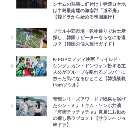
ンナムの熱演に釘付け！寺院ロケ地
は半島最南端の海南郡「道卒庵」
【韓ドラから始める韓国旅行】
ソウル中部市場・乾物通りでお土産
探し、韓国リピーターならなにを選
ぶ？【韓国の個人旅行ガイド】
K-POPコメディ映画『ワイルド・
シング』カン・ドンウォン扮する主
人公がグループを離れるメンバーに
放った気になるひとこと【韓流談義
fromソウル】
青龍シリーズアワードで喝采を浴び
たシン・ミナ！キム・ソンホ共演
『海街チャチャチャ』真夏にお勧め
の癒し系ラブコメ！【サランヘジョ
韓ドラ】