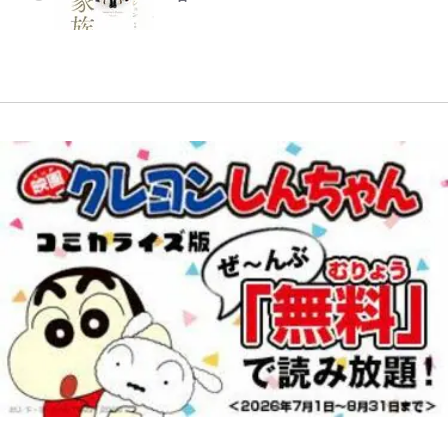
長友夫妻も続々エール！
錦織一清が語る還暦からの新たな挑
事情”と“体重10kg増”も「こんな可
10万針以上の密度で再現された“め
いつの間にか英雄になる 第29話(2)
戦…少年隊の分岐点と60代で挑む
【キャンプ自己啓発】増えすぎたギ
愛い妊婦おらん」
ぐみん刺繍ワークシャツ”にファン
映画監督作『僕は瞳に恋してる』
アを棚卸し！ “ウルトラライト” 目
浦和と千葉の首をかしげる主力放
も感動
指した「自分スタイル」再構築でわ
出、柏リカルドの下で新加入2人が
かった「本当に必要な7つの道具」
化ける！Jリーグに必要な外国人選
とは
手は【Jリーグ開幕｢初めての秋春
制｣の大激論】(4)