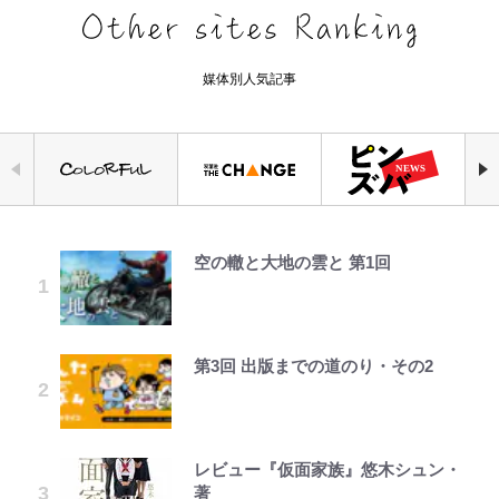
媒体別人気記事
空の轍と大地の雲と 第1回
錦織一清の写真集はなぜ私服なの
千葉雄大、ほっそりイケメン近影に
荒々しい「火山帯」の一端にいるこ
「自分の絵ごと、このジャンルはそ
公式-冒険家になろう! ~スキルボー
｢めーっちゃオシャじゃん｣中田英
えびめしの流儀
か…高級ブランドをやめ等身大の自
「顔パンパンだったのに」反響 視
とを体感！ 登頂約10分でも大迫力
ろそろ終わりかな」江口寿史が炎上
ドでダンジョン攻略~ 第65話(1)
寿やトッティも愛した名門ローマ、
分を表現する現在「ちゃんとおじい
聴者が想った激変の納得理由
「吾妻小富士」火口を1周する「1
を経て樋口毅宏に語ったこと
新アウェイユニが大評判！｢カッコ
ちゃんに」
時間半ハイキング」パノラマ絶景レ
いい｣｢好きなデザイン｣｢今年は2nd
ポ【福島県福島市】
買おうかな｣
第3回 出版までの道のり・その2
GLAY・TERU＆PUFFY大貫亜美
「カルチャーは引用の歴史である」
公式-超難関ダンジョンで10万年修
でっかい男になりたいゾ
藤原紀香が23年間続けるボランテ
の“共演”ショットに「夫婦で写っ
江口寿史と樋口毅宏、“引用と継
行した結果、世界最強に~最弱無能
ィア活動の原動力は…「偽善者だ」
青く美しい「幸せのブルービー」の
｢守り方かっこよすぎ｣上田綺世が
てるの尊い」 長女はもう23歳
承”をめぐる対話
の下剋上~ 第37話(1)
との声も跳ね返す“誰かの役に立ち
正体とは？ 身近な場所で見つける
妻の“ワンオペ騒動”に家族写真で
たい”という思い
コツを紹介【あなたのすぐそばにい
アンサー！ボールも嫁の炎上も収め
レビュー『仮面家族』悠木シュン・
第2子妊娠のてんちむ「私ってミル
1万円超えも「納得のクオリティ」
公式-ポーション工場に左遷された
オラの引越し物語 サボテン大襲撃
る「季節の虫」の探し方 vol.21】
る“神対応”に新婚の板倉、久保、
著
タンク？」「デカすぎて...」“豊胸
『この素晴らしい世界に祝福を！』
錬金術師、美少女に拉致され異国で