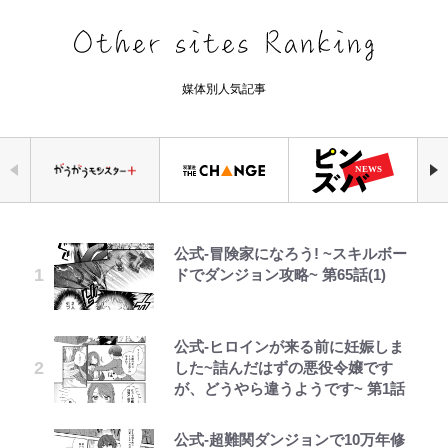
媒体別人気記事
公式-冒険家になろう! ~スキルボー
錦織一清の写真集はなぜ私服なの
千葉雄大、ほっそりイケメン近影に
荒々しい「火山帯」の一端にいるこ
空の轍と大地の雲と 第1回
｢守り方かっこよすぎ｣上田綺世が
「自分の絵ごと、このジャンルはそ
えびめしの流儀
ドでダンジョン攻略~ 第65話(1)
か…高級ブランドをやめ等身大の自
「顔パンパンだったのに」反響 視
とを体感！ 登頂約10分でも大迫力
妻の“ワンオペ騒動”に家族写真で
ろそろ終わりかな」江口寿史が炎上
分を表現する現在「ちゃんとおじい
聴者が想った激変の納得理由
「吾妻小富士」火口を1周する「1
アンサー！ボールも嫁の炎上も収め
を経て樋口毅宏に語ったこと
ちゃんに」
時間半ハイキング」パノラマ絶景レ
る“神対応”に新婚の板倉、久保、
ポ【福島県福島市】
長友夫妻も続々エール！
公式-ヒロインが来る前に妊娠しま
GLAY・TERU＆PUFFY大貫亜美
第3回 出版までの道のり・その2
「カルチャーは引用の歴史である」
でっかい男になりたいゾ
藤原紀香が23年間続けるボランテ
した~詰んだはずの悪役令嬢です
の“共演”ショットに「夫婦で写っ
江口寿史と樋口毅宏、“引用と継
ィア活動の原動力は…「偽善者だ」
青く美しい「幸せのブルービー」の
｢めーっちゃオシャじゃん｣中田英
が、どうやら違うようです~ 第1話
てるの尊い」 長女はもう23歳
承”をめぐる対話
との声も跳ね返す“誰かの役に立ち
正体とは？ 身近な場所で見つける
寿やトッティも愛した名門ローマ、
たい”という思い
コツを紹介【あなたのすぐそばにい
新アウェイユニが大評判！｢カッコ
公式-超難関ダンジョンで10万年修
第2子妊娠のてんちむ「私ってミル
レビュー『仮面家族』悠木シュン・
1万円超えも「納得のクオリティ」
回転寿司の流儀
る「季節の虫」の探し方 vol.21】
いい｣｢好きなデザイン｣｢今年は2nd