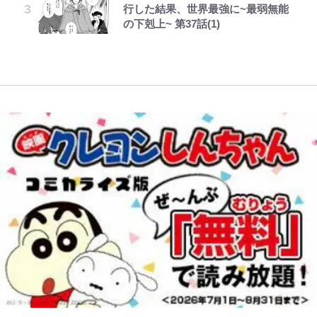
行した結果、世界最強に~最弱無能
タンク？」「デカすぎて...」“豊胸
著
『この素晴らしい世界に祝福を！』
買おうかな｣
錦織一清が語る還暦からの新たな挑
の下剋上~ 第37話(1)
事情”と“体重10kg増”も「こんな可
10万針以上の密度で再現された“め
戦…少年隊の分岐点と60代で挑む
【キャンプ自己啓発】増えすぎたギ
愛い妊婦おらん」
ぐみん刺繍ワークシャツ”にファン
映画監督作『僕は瞳に恋してる』
アを棚卸し！ “ウルトラライト” 目
浦和と千葉の首をかしげる主力放
も感動
指した「自分スタイル」再構築でわ
出、柏リカルドの下で新加入2人が
かった「本当に必要な7つの道具」
化ける！Jリーグに必要な外国人選
とは
手は【Jリーグ開幕｢初めての秋春
制｣の大激論】(4)