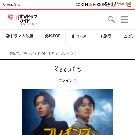
Group Site
🎬
ドラマ & 映画
🎤
K-POP
💄
コスメ
✈️
旅行
🍱
グ
韓国TVドラマガイド ONLINE
ブレインズ
ブレインズ