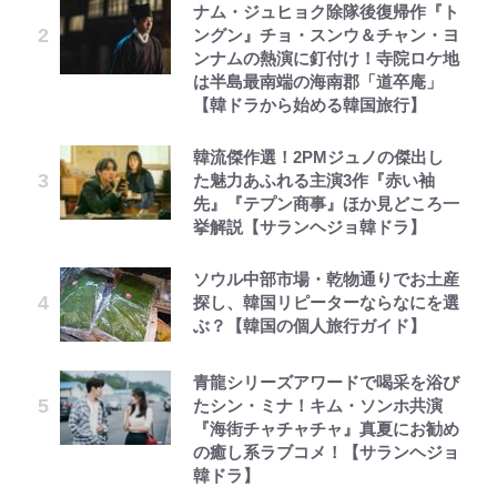
ナム・ジュヒョク除隊後復帰作『ト
ングン』チョ・スンウ＆チャン・ヨ
ンナムの熱演に釘付け！寺院ロケ地
は半島最南端の海南郡「道卒庵」
【韓ドラから始める韓国旅行】
韓流傑作選！2PMジュノの傑出し
た魅力あふれる主演3作『赤い袖
先』『テプン商事』ほか見どころ一
挙解説【サランヘジョ韓ドラ】
ソウル中部市場・乾物通りでお土産
探し、韓国リピーターならなにを選
ぶ？【韓国の個人旅行ガイド】
青龍シリーズアワードで喝采を浴び
たシン・ミナ！キム・ソンホ共演
『海街チャチャチャ』真夏にお勧め
の癒し系ラブコメ！【サランヘジョ
韓ドラ】