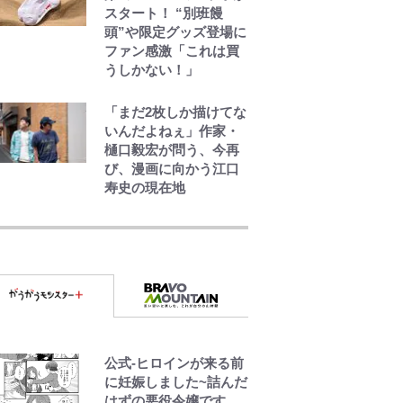
スタート！ “別班饅
頭”や限定グッズ登場に
ファン感激「これは買
うしかない！」
「まだ2枚しか描けてな
いんだよねぇ」作家・
樋口毅宏が問う、今再
び、漫画に向かう江口
寿史の現在地
｢めーっちゃオシャじゃ
ん｣中田英寿やトッティ
も愛した名門ローマ、
新アウェイユニが大評
判！｢カッコいい｣｢好き
なデザイン｣｢今年は
2nd買おうかな｣
｢守り方かっこよすぎ｣
公式-ヒロインが来る前
上田綺世が妻の“ワンオ
に妊娠しました~詰んだ
ペ騒動”に家族写真でア
はずの悪役令嬢です