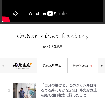
媒体別人気記事
「自分の絵ごと、このジャンルはそ
空の轍と大地の雲と 第1回
公式-冒険家になろう! ~スキルボー
｢守り方かっこよすぎ｣上田綺世が
錦織一清の写真集はなぜ私服なの
千葉雄大、ほっそりイケメン近影に
荒々しい「火山帯」の一端にいるこ
えびめしの流儀
ろそろ終わりかな」江口寿史が炎上
ドでダンジョン攻略~ 第65話(1)
妻の“ワンオペ騒動”に家族写真で
か…高級ブランドをやめ等身大の自
「顔パンパンだったのに」反響 視
とを体感！ 登頂約10分でも大迫力
を経て樋口毅宏に語ったこと
アンサー！ボールも嫁の炎上も収め
分を表現する現在「ちゃんとおじい
聴者が想った激変の納得理由
「吾妻小富士」火口を1周する「1
る“神対応”に新婚の板倉、久保、
ちゃんに」
時間半ハイキング」パノラマ絶景レ
長友夫妻も続々エール！
ポ【福島県福島市】