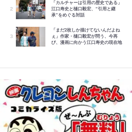
「カルチャーは引用の歴史である」
第3回 出版までの道のり・その2
公式-超難関ダンジョンで10万年修
GLAY・TERU＆PUFFY大貫亜美
でっかい男になりたいゾ
藤原紀香が23年間続けるボランテ
江口寿史と樋口毅宏、“引用と継
行した結果、世界最強に~最弱無能
の“共演”ショットに「夫婦で写っ
｢めーっちゃオシャじゃん｣中田英
ィア活動の原動力は…「偽善者だ」
青く美しい「幸せのブルービー」の
承”をめぐる対話
の下剋上~ 第37話(1)
てるの尊い」 長女はもう23歳
寿やトッティも愛した名門ローマ、
との声も跳ね返す“誰かの役に立ち
正体とは？ 身近な場所で見つける
新アウェイユニが大評判！｢カッコ
たい”という思い
コツを紹介【あなたのすぐそばにい
「まだ2枚しか描けてないんだよね
レビュー『仮面家族』悠木シュン・
公式-ポーション工場に左遷された
元SKE48・松井珠理奈、街中で見
浅草は日本の心だゾ
いい｣｢好きなデザイン｣｢今年は2nd
る「季節の虫」の探し方 vol.21】
ぇ」作家・樋口毅宏が問う、今再
著
錬金術師、美少女に拉致され異国で
せた“ド迫力のノースリーブ”姿に
買おうかな｣
錦織一清が語る還暦からの新たな挑
び、漫画に向かう江口寿史の現在地
いつの間にか英雄になる 第29話(2)
ファン反応 直近では「幸せ太り」
戦…少年隊の分岐点と60代で挑む
【キャンプ自己啓発】増えすぎたギ
自虐も
浦和と千葉の首をかしげる主力放
映画監督作『僕は瞳に恋してる』
アを棚卸し！ “ウルトラライト” 目
出、柏リカルドの下で新加入2人が
指した「自分スタイル」再構築でわ
化ける！Jリーグに必要な外国人選
かった「本当に必要な7つの道具」
手は【Jリーグ開幕｢初めての秋春
とは
制｣の大激論】(4)