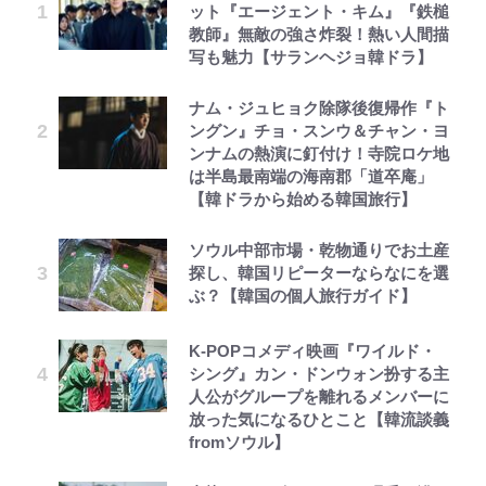
ット『エージェント・キム』『鉄槌
教師』無敵の強さ炸裂！熱い人間描
写も魅力【サランヘジョ韓ドラ】
ナム・ジュヒョク除隊後復帰作『ト
ングン』チョ・スンウ＆チャン・ヨ
ンナムの熱演に釘付け！寺院ロケ地
は半島最南端の海南郡「道卒庵」
【韓ドラから始める韓国旅行】
ソウル中部市場・乾物通りでお土産
探し、韓国リピーターならなにを選
ぶ？【韓国の個人旅行ガイド】
K-POPコメディ映画『ワイルド・
シング』カン・ドンウォン扮する主
人公がグループを離れるメンバーに
放った気になるひとこと【韓流談義
fromソウル】