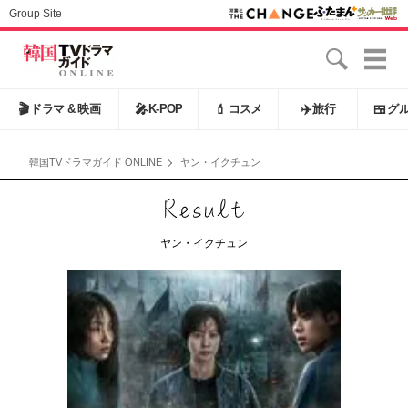
Group Site
🎬
ドラマ & 映画
🎤
K-POP
💄
コスメ
✈️
旅行
🍱
グ
韓国TVドラマガイド ONLINE
ヤン・イクチュン
ヤン・イクチュン