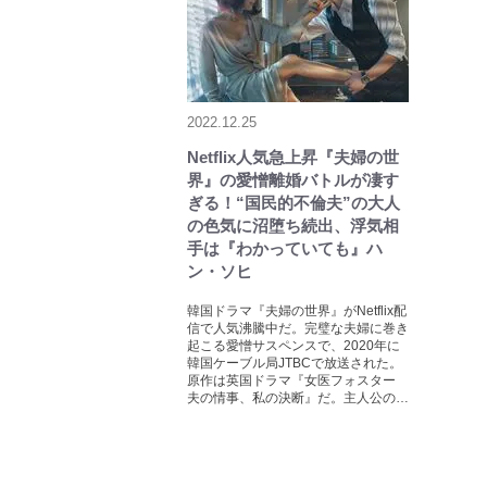
2022.12.25
Netflix人気急上昇『夫婦の世
界』の愛憎離婚バトルが凄す
ぎる！“国民的不倫夫”の大人
の色気に沼堕ち続出、浮気相
手は『わかっていても』ハ
ン・ソヒ
韓国ドラマ『夫婦の世界』がNetflix配
信で人気沸騰中だ。完璧な夫婦に巻き
起こる愛憎サスペンスで、2020年に
韓国ケーブル局JTBCで放送された。
原作は英国ドラマ『女医フォスター
夫の情事、私の決断』だ。主人公の…