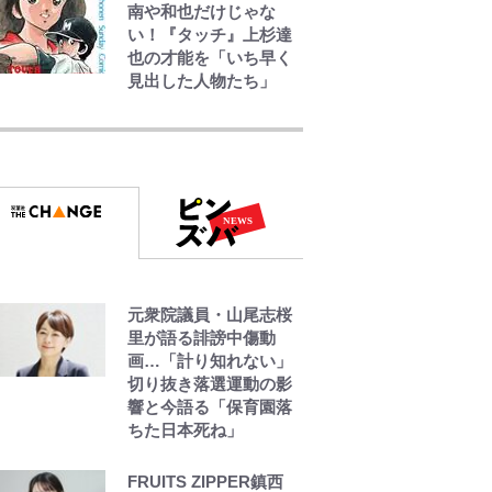
南や和也だけじゃな
い！『タッチ』上杉達
也の才能を「いち早く
見出した人物たち」
空の轍と大地の雲と 第
1回
第3回 出版までの道の
り・その2
レビュー『仮面家族』
元衆院議員・山尾志桜
悠木シュン・著
里が語る誹謗中傷動
画…「計り知れない」
切り抜き落選運動の影
響と今語る「保育園落
ちた日本死ね」
FRUITS ZIPPER鎮西