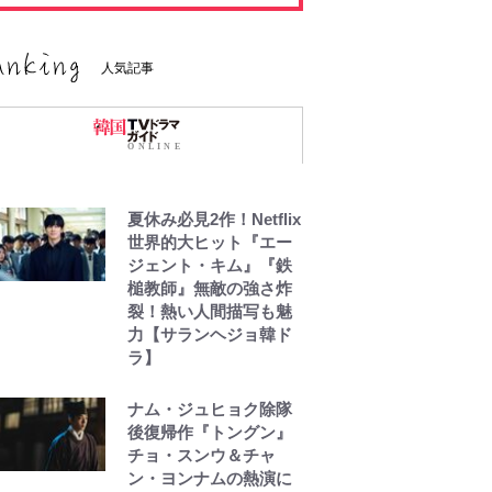
人気記事
夏休み必見2作！Netflix
世界的大ヒット『エー
ジェント・キム』『鉄
槌教師』無敵の強さ炸
裂！熱い人間描写も魅
力【サランヘジョ韓ド
ラ】
ナム・ジュヒョク除隊
後復帰作『トングン』
チョ・スンウ＆チャ
ン・ヨンナムの熱演に