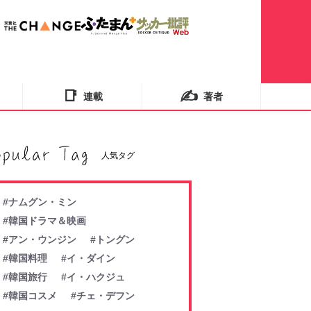
📑
✍️
連載
著者
人気タグ
#ナムグン・ミン
#韓国ドラマ＆映画
#アン・ウンジン
#トングン
#韓国料理
#イ・ダイン
#韓国旅行
#イ・ハクジュ
#韓国コスメ
#チェ・デフン