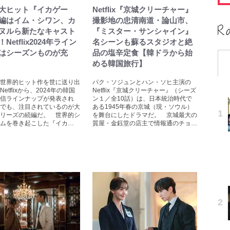
大ヒット『イカゲー
Netflix『京城クリーチャー』
編はイム・シワン、カ
撮影地の忠清南道・論山市、
ヌルら新たなキャスト
『ミスター・サンシャイン』
Netflix2024年ライン
名シーンも蘇るスタジオと絶
はシーズンものが充
品の塩辛定食【韓ドラから始
める韓国旅行】
世界的ヒット作を世に送り出
パク・ソジュンとハン・ソヒ主演の
etflixから、2024年の韓国
Netflix『京城クリーチャー』（シーズ
信ラインナップが発表され
ン１／全10話）は、日本統治時代で
でも、注目されているのが大
ある1945年春の京城（現・ソウル）
リーズの続編だ。 世界的シ
を舞台にしたドラマだ。 京城最大の
ムを巻き起こした『イカ…
質屋・金鈺堂の店主で情報通のチョ…