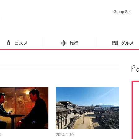
Group Site
💄
✈️
🍱
コスメ
旅行
グルメ
8
2024.1.10