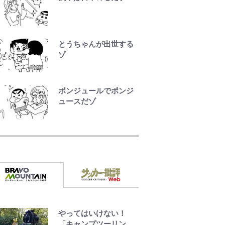
ル」文春第2弾で“一家
の限界”報道も
【川口春奈と結婚】板
とうちゃんが出世する
倉滉は「めっちゃモテ
ゾ
る」 年収7億円・お洒
落・包容力…超愛され
る日本代表
ボンジュールでポンジ
ュースだゾ
公式-ヒロインが来る前
に妊娠しました~詰んだ
はずの悪役令嬢です
が、どうやら違うよう
です~ 第1話
公式-異世界召喚は二度
目です 第1話
やってはいけない！
「キャンプツーリン