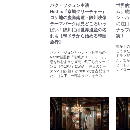
パク・ソジュン主演
世界的
Netflix『京城クリーチャー』
ム』続
ロケ地の慶尚南道・陜川映像
ン・ハ
テーマパークは見どころいっ
に注目！
ぱい！陜川には世界遺産の名
ナップ
刹も【韓ドラから始める韓国
実！
旅行】
数多くの
してきたN
パク・ソジュンとハン・ソヒ主演の
ドラマ配
Netflix話題作『京城クリーチャー』。
た。なか
息を飲むような展開で終了したシーズ
ヒットシ
ン１（全10話）に続き、注目のシー
ンドロー
ズン2（全7話）がNetflixで独占配信中
だ。（以下、一部ネタバレを含み…