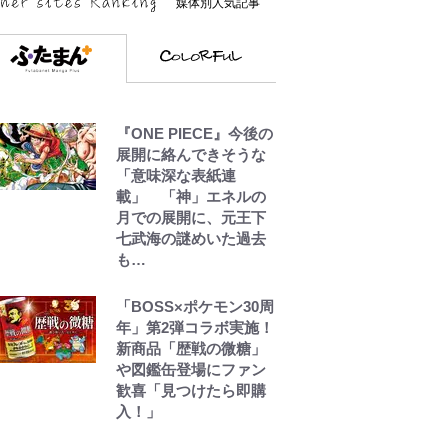
媒体別人気記事
『ONE PIECE』今後の
展開に絡んできそうな
「意味深な表紙連
載」 「神」エネルの
月での展開に、元王下
七武海の謎めいた過去
も…
「BOSS×ポケモン30周
年」第2弾コラボ実施！
新商品「歴戦の微糖」
や図鑑缶登場にファン
歓喜「見つけたら即購
入！」