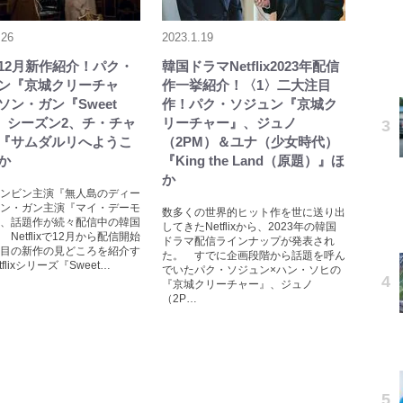
.26
2023.1.19
lix12月新作紹介！パク・
韓国ドラマNetflix2023年配信
ン『京城クリーチャ
作一挙紹介！〈1〉二大注目
ソン・ガン『Sweet
作！パク・ソジュン『京城ク
e』シーズン2、チ・チャ
リーチャー』、ジュノ
『サムダルリへようこ
（2PM）＆ユナ（少女時代）
か
『King the Land（原題）』ほ
か
ンビン主演『無人島のディー
ン・ガン主演『マイ・デーモ
数多くの世界的ヒット作を世に送り出
、話題作が続々配信中の韓国
してきたNetflixから、2023年の韓国
Netflixで12月から配信開始
ドラマ配信ラインナップが発表され
目の新作の見どころを紹介す
た。 すでに企画段階から話題を呼ん
tflixシリーズ『Sweet…
でいたパク・ソジュン×ハン・ソヒの
『京城クリーチャー』、ジュノ
（2P…