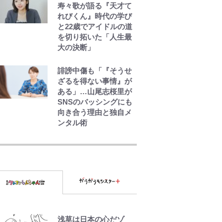
寿々歌が語る『天才て
れびくん』時代の学び
と22歳でアイドルの道
を切り拓いた「人生最
大の決断」
誹謗中傷も「『そうせ
ざるを得ない事情』が
ある」…山尾志桜里が
SNSのバッシングにも
向き合う理由と独自メ
ンタル術
「危ない」「やめて」
第1子妊娠中の田中みな
実、ゴリゴリヒール着
用に心配の声…ザック
リ衣装にも意見続々
趣里「ショック」初め
て語った“重い意味”
三山凌輝「無反省メー
浅草は日本の心だゾ