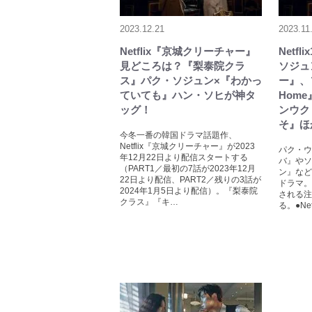
2023.12.21
2023.11
Netflix『京城クリーチャー』
Netf
見どころは？『梨泰院クラ
ソジュ
ス』パク・ソジュン×『わかっ
ー』、
ていても』ハン・ソヒが神タ
Hom
ッグ！
ンウク
そ』ほ
今冬一番の韓国ドラマ話題作、
Netflix『京城クリーチャー』が2023
パク・ウ
年12月22日より配信スタートする
バ』やソ
（PART1／最初の7話が2023年12月
ン』など
22日より配信、PART2／残りの3話が
ドラマ。 
2024年1月5日より配信）。『梨泰院
される注
クラス』『キ…
る。●Ne