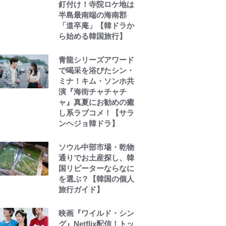
釘付け！寺院ロケ地は
半島最南端の海南郡
「道卒庵」【韓ドラか
ら始める韓国旅行】
青龍シリーズアワード
で喝采を浴びたシン・
ミナ！キム・ソンホ共
演『海街チャチャチ
ャ』真夏にお勧めの癒
し系ラブコメ！【サラ
ンヘジョ韓ドラ】
ソウル中部市場・乾物
通りでお土産探し、韓
国リピーターならなに
を選ぶ？【韓国の個人
旅行ガイド】
映画『ワイルド・シン
グ』Netflix配信！トッ