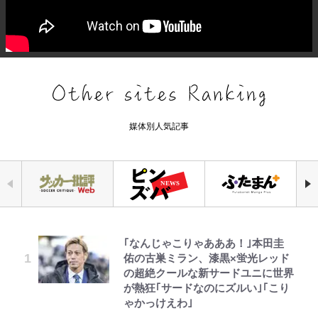
媒体別人気記事
｢なんじゃこりゃあああ！｣本田圭
千葉雄大、ほっそりイケメン近影に
「自分の絵ごと、このジャンルはそ
えびめしの流儀
空の轍と大地の雲と 第1回
公式-ヒロインが来る前に妊娠しま
荒々しい「火山帯」の一端にいるこ
錦織一清の写真集はなぜ私服なの
佑の古巣ミラン、漆黒×蛍光レッド
「顔パンパンだったのに」反響 視
ろそろ終わりかな」江口寿史が炎上
した~詰んだはずの悪役令嬢です
とを体感！ 登頂約10分でも大迫力
か…高級ブランドをやめ等身大の自
の超絶クールな新サードユニに世界
聴者が想った激変の納得理由
を経て樋口毅宏に語ったこと
が、どうやら違うようです~ 第1話
「吾妻小富士」火口を1周する「1
分を表現する現在「ちゃんとおじい
が熱狂｢サードなのにズルい｣｢こり
時間半ハイキング」パノラマ絶景レ
ちゃんに」
ゃかっけえわ｣
ポ【福島県福島市】
村上佳菜子、“遠距離結婚”の夫と
映画『ちいかわ』入場者特典「第２
でっかい男になりたいゾ
第3回 出版までの道のり・その2
公式-冒険家になろう! ~スキルボー