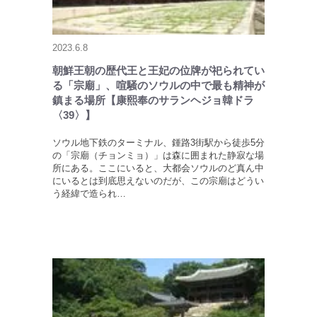
2023.6.8
朝鮮王朝の歴代王と王妃の位牌が祀られてい
る「宗廟」、喧騒のソウルの中で最も精神が
鎮まる場所【康熙奉のサランヘジョ韓ドラ
〈39〉】
ソウル地下鉄のターミナル、鍾路3街駅から徒歩5分
の「宗廟（チョンミョ）」は森に囲まれた静寂な場
所にある。ここにいると、大都会ソウルのど真ん中
にいるとは到底思えないのだが、この宗廟はどうい
う経緯で造られ…