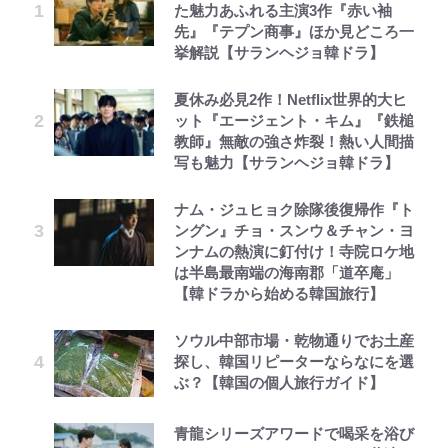
た魅力あふれる主演3作『赤い袖
先』『テプン商事』ほか見どころ一
挙解説【サランヘジョ韓ドラ】
夏休み必見2作！Netflix世界的大ヒ
ット『エージェント・キム』『鉄槌
教師』無敵の強さ炸裂！熱い人間描
写も魅力【サランヘジョ韓ドラ】
ナム・ジュヒョク除隊後復帰作『ト
ングン』チョ・スンウ＆チャン・ヨ
ンナムの熱演に釘付け！寺院ロケ地
は半島最南端の海南郡「道卒庵」
【韓ドラから始める韓国旅行】
ソウル中部市場・乾物通りでお土産
探し、韓国リピーターならなにを選
ぶ？【韓国の個人旅行ガイド】
青龍シリーズアワードで喝采を浴び