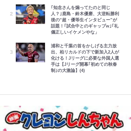
「のりの芝居は観たいと」藤原紀香
の再会にデレデレ…顔出し公開
弾」がスタート！まさかの人気アイ
ドでダンジョン攻略~ 第65話(1)
｢知念さんを煽ってたのと同じ
【キャンプ自己啓発】増えすぎたギ
が明かす夫・片岡愛之助との関係
「愛が足りない」不満を漏らしてい
テムに称賛続々「豪華すぎる！」
人？｣鹿島・鈴木優磨、大逆転勝利
アを棚卸し！ “ウルトラライト” 目
性…互いに一番のお客さんで刺激を
た過去も
後の“超・優等生インタビュー”が
指した「自分スタイル」再構築でわ
もらう存在
1万円超えも「納得のクオリティ」
浅草は日本の心だゾ
レビュー『仮面家族』悠木シュン・
公式-ヒロインが来る前に妊娠しま
話題！｢試合中とのギャップw｣｢礼
かった「本当に必要な7つの道具」
黒木啓司が妻・宮崎麗果にDV報
『この素晴らしい世界に祝福を！』
著
した~詰んだはずの悪役令嬢です
儀正しいイケメンやな」
とは
藤原紀香が23年間続けるボランテ
道、逮捕前にインスタに起きてい
10万針以上の密度で再現された“め
が、どうやら違うようです~ 第2話
ィア活動の原動力は…「偽善者だ」
た“異変”…削除していたラブラブ
ぐみん刺繍ワークシャツ”にファン
(1)
浦和と千葉の首をかしげる主力放
【知ってる？「日本本土四極踏破証
との声も跳ね返す“誰かの役に立ち
投稿
も感動
出、柏リカルドの下で新加入2人が
明書」】広島から本州4島の最南端
たい”という思い
化ける！Jリーグに必要な外国人選
へ「ドライブがてら行ってみた」意
手は【Jリーグ開幕｢初めての秋春
外な結果！「車中泊レポート」
制｣の大激論】(4)