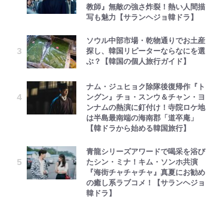
教師』無敵の強さ炸裂！熱い人間描
写も魅力【サランヘジョ韓ドラ】
ソウル中部市場・乾物通りでお土産
探し、韓国リピーターならなにを選
ぶ？【韓国の個人旅行ガイド】
ナム・ジュヒョク除隊後復帰作『ト
ングン』チョ・スンウ＆チャン・ヨ
ンナムの熱演に釘付け！寺院ロケ地
は半島最南端の海南郡「道卒庵」
【韓ドラから始める韓国旅行】
青龍シリーズアワードで喝采を浴び
たシン・ミナ！キム・ソンホ共演
『海街チャチャチャ』真夏にお勧め
の癒し系ラブコメ！【サランヘジョ
韓ドラ】