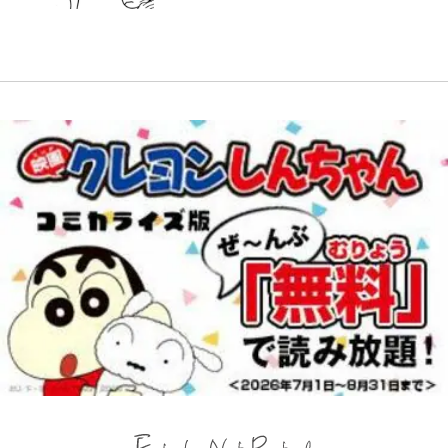
「電気風呂の数は全国一」温泉じゃ
「ファミリーができたこと」時には
ぎてませんか」心配の声も 夫・黒
弾」がスタート！まさかの人気アイ
話(1)
ないのに大満足！ 上高地帰りに寄
｢知念さんを煽ってたのと同じ
30人で…江口流“普通の”子育てメ
木啓司にはDV巡る逮捕報道
テムに称賛続々「豪華すぎる！」
りたい「林檎の湯屋 おぶ～」【山
人？｣鹿島・鈴木優磨、大逆転勝利
ソッドとは
帰り、今日はどこでととのう？
後の“超・優等生インタビュー”が
vol.7】
話題！｢試合中とのギャップw｣｢礼
儀正しいイケメンやな」