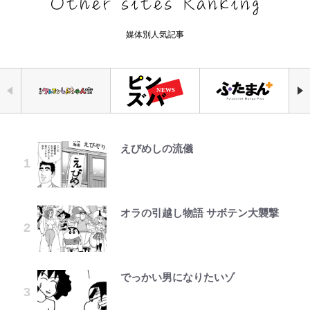
媒体別人気記事
えびめしの流儀
千葉雄大、ほっそりイケメン近影に
「自分の絵ごと、このジャンルはそ
荒々しい「火山帯」の一端にいるこ
｢なんじゃこりゃあああ！｣本田圭
錦織一清の写真集はなぜ私服なの
公式-ヒロインが来る前に妊娠しま
空の轍と大地の雲と 第1回
「顔パンパンだったのに」反響 視
ろそろ終わりかな」江口寿史が炎上
とを体感！ 登頂約10分でも大迫力
佑の古巣ミラン、漆黒×蛍光レッド
か…高級ブランドをやめ等身大の自
した~詰んだはずの悪役令嬢です
聴者が想った激変の納得理由
を経て樋口毅宏に語ったこと
「吾妻小富士」火口を1周する「1
の超絶クールな新サードユニに世界
分を表現する現在「ちゃんとおじい
が、どうやら違うようです~ 第1話
時間半ハイキング」パノラマ絶景レ
が熱狂｢サードなのにズルい｣｢こり
ちゃんに」
ポ【福島県福島市】
ゃかっけえわ｣
オラの引越し物語 サボテン大襲撃
村上佳菜子、“遠距離結婚”の夫と
1万円超えも「納得のクオリティ」
公式-聖女じゃないと追放されたの
第3回 出版までの道のり・その2
「のりの芝居は観たいと」藤原紀香
の再会にデレデレ…顔出し公開
『この素晴らしい世界に祝福を！』
で、もふもふ従者(聖獣)とおにぎり
【知ってる？「日本本土四極踏破証
｢最後の1枚…ワルぃゎ〜｣鈴木優磨
が明かす夫・片岡愛之助との関係
「愛が足りない」不満を漏らしてい
10万針以上の密度で再現された“め
を握る 第53話(1)
明書」】広島から本州4島の最南端
が激勝翌日に写真12枚投稿→渾身
性…互いに一番のお客さんで刺激を
た過去も
ぐみん刺繍ワークシャツ”にファン
へ「ドライブがてら行ってみた」意
の“煽りショット”に興奮！｢最後の
もらう存在
も感動
でっかい男になりたいゾ
公式-おっさん底辺治癒士と愛娘の
レビュー『仮面家族』悠木シュン・
外な結果！「車中泊レポート」
1枚までの壮大なフリ｣｢知念くんの
宮崎麗果、“10キロ減”告白後の背
辺境ライフ ~中年男が回復スキルに
著
ことどんだけ好きなんよｗ｣
江口洋介の人生最大のCHANGEは
骨・肋骨くっきりトレ姿に「痩せ過
映画『ちいかわ』入場者特典「第２
覚醒して、英雄へ成り上がる~ 第82