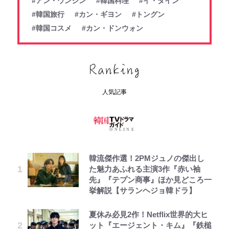
#アン・ウンジン
#韓国料理
#イ・ダイン
#韓国旅行
#カン・ギヨン
#トングン
#韓国コスメ
#カン・ドンウォン
人気記事
韓流傑作選！2PMジュノの傑出し
た魅力あふれる主演3作『赤い袖
先』『テプン商事』ほか見どころ一
挙解説【サランヘジョ韓ドラ】
夏休み必見2作！Netflix世界的大ヒ
ット『エージェント・キム』『鉄槌