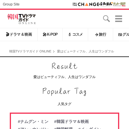
Group Site
🎬
ドラマ & 映画
🎤
K-POP
💄
コスメ
✈️
旅行
🍱
グ
韓国TVドラマガイド ONLINE
愛はビューティフル、人生はワンダフル
愛はビューティフル、人生はワンダフル
人気タグ
#ナムグン・ミン
#韓国ドラマ＆映画