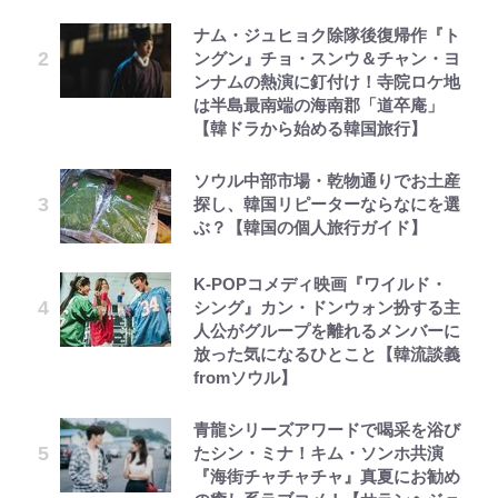
ナム・ジュヒョク除隊後復帰作『ト
ングン』チョ・スンウ＆チャン・ヨ
ンナムの熱演に釘付け！寺院ロケ地
は半島最南端の海南郡「道卒庵」
【韓ドラから始める韓国旅行】
ソウル中部市場・乾物通りでお土産
探し、韓国リピーターならなにを選
ぶ？【韓国の個人旅行ガイド】
K-POPコメディ映画『ワイルド・
シング』カン・ドンウォン扮する主
人公がグループを離れるメンバーに
放った気になるひとこと【韓流談義
fromソウル】
青龍シリーズアワードで喝采を浴び
たシン・ミナ！キム・ソンホ共演
『海街チャチャチャ』真夏にお勧め