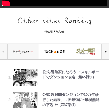
媒体別人気記事
公式-冒険家になろう! ~スキルボー
錦織一清の写真集はなぜ私服なの
｢守り方かっこよすぎ｣上田綺世が
千葉雄大、ほっそりイケメン近影に
「自分の絵ごと、このジャンルはそ
空の轍と大地の雲と 第1回
荒々しい「火山帯」の一端にいるこ
でっかい男になりたいゾ
ドでダンジョン攻略~ 第65話(1)
か…高級ブランドをやめ等身大の自
妻の“ワンオペ騒動”に家族写真で
「顔パンパンだったのに」反響 視
ろそろ終わりかな」江口寿史が炎上
とを体感！ 登頂約10分でも大迫力
分を表現する現在「ちゃんとおじい
アンサー！ボールも嫁の炎上も収め
聴者が想った激変の納得理由
を経て樋口毅宏に語ったこと
「吾妻小富士」火口を1周する「1
ちゃんに」
る“神対応”に新婚の板倉、久保、
時間半ハイキング」パノラマ絶景レ
長友夫妻も続々エール！
ポ【福島県福島市】
公式-超難関ダンジョンで10万年修
GLAY・TERU＆PUFFY大貫亜美
「カルチャーは引用の歴史である」
第3回 出版までの道のり・その2
浅草は日本の心だゾ
藤原紀香が23年間続けるボランテ
行した結果、世界最強に~最弱無能
の“共演”ショットに「夫婦で写っ
江口寿史と樋口毅宏、“引用と継
ィア活動の原動力は…「偽善者だ」
｢めーっちゃオシャじゃん｣中田英
青く美しい「幸せのブルービー」の
の下剋上~ 第37話(1)
てるの尊い」 長女はもう23歳
承”をめぐる対話
との声も跳ね返す“誰かの役に立ち
寿やトッティも愛した名門ローマ、
正体とは？ 身近な場所で見つける