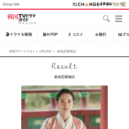
Group Site
🎬
ドラマ & 映画
🎤
K-POP
💄
コスメ
✈️
旅行
🍱
グ
韓国TVドラマガイド ONLINE
春画恋愛物語
春画恋愛物語