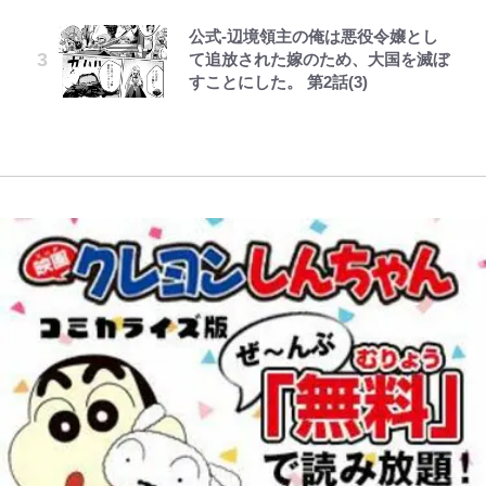
たい”という思い
新アウェイユニが大評判！｢カッコ
コツを紹介【あなたのすぐそばにい
公式-辺境領主の俺は悪役令嬢とし
元SKE48・松井珠理奈、街中で見
「まだ2枚しか描けてないんだよね
レビュー『仮面家族』悠木シュン・
ボーちゃんの一途な気持ちだゾ
いい｣｢好きなデザイン｣｢今年は2nd
る「季節の虫」の探し方 vol.21】
て追放された嫁のため、大国を滅ぼ
せた“ド迫力のノースリーブ”姿に
ぇ」作家・樋口毅宏が問う、今再
著
買おうかな｣
錦織一清が語る還暦からの新たな挑
すことにした。 第2話(3)
ファン反応 直近では「幸せ太り」
び、漫画に向かう江口寿史の現在地
戦…少年隊の分岐点と60代で挑む
【キャンプ自己啓発】増えすぎたギ
自虐も
映画監督作『僕は瞳に恋してる』
浦和と千葉の首をかしげる主力放
アを棚卸し！ “ウルトラライト” 目
出、柏リカルドの下で新加入2人が
指した「自分スタイル」再構築でわ
化ける！Jリーグに必要な外国人選
かった「本当に必要な7つの道具」
手は【Jリーグ開幕｢初めての秋春
とは
制｣の大激論】(4)