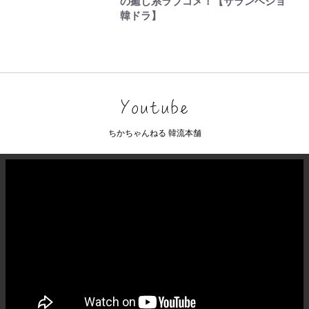
の癒し系ラブコメ！【サランヘジョ
韓ドラ】
ちかちゃんねる 韓流本舗