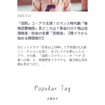
2025.3.12
『花郎』コ・アラ主演！ロマンス時代劇『春
画恋愛物語』見どころは？茶会のロケ地は忠
清南道・扶余の名勝「宮南池」【韓ドラから
始める韓国旅行】
大ヒットドラマ『応答せよ1994』で下宿屋の1人娘
ソン・ナジョンを演じ、大ブレイクを果たしたコ・
アラ。その後、『花郎＜ファラン＞』や『ヘチ 王
座への道』と、韓国歴史ドラマでも、魅力的な存在
感を見せつけた。…
人気タグ