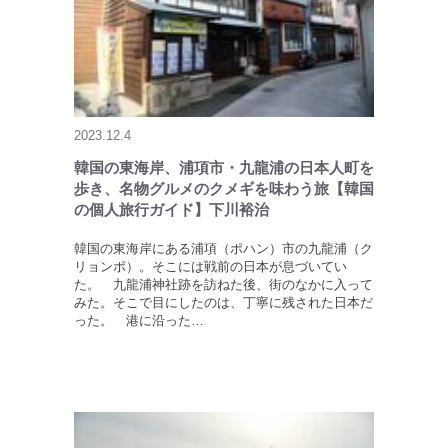
2023.12.4
韓国の東海岸、浦項市・九龍浦の日本人町を
歩き、名物グルメのクメギを味わう旅【韓国
の個人旅行ガイド】下川裕治
韓国の東海岸にある浦項（ポハン）市の九龍浦（ク
リョンポ）。そこには戦前の日本が息づいてい
た。 九龍浦神社跡を訪ねた後、街のなかに入って
みた。そこで目にしたのは、丁寧に残された日本だ
った。 港に沿った…