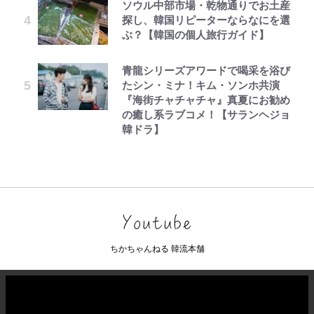
ソウル中部市場・乾物通りでお土産
探し、韓国リピーターならなにを選
ぶ？【韓国の個人旅行ガイド】
青龍シリーズアワードで喝采を浴び
たシン・ミナ！キム・ソンホ共演
『海街チャチャチャ』真夏にお勧め
の癒し系ラブコメ！【サランヘジョ
韓ドラ】
ちかちゃんねる 韓流本舗