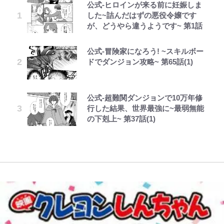
公式-ヒロインが来る前に妊娠しま
｢なんじゃこりゃあああ！｣本田圭
「自分の絵ごと、このジャンルはそ
えびめしの流儀
千葉雄大、ほっそりイケメン近影に
【キャンプ自己啓発】増えすぎたギ
空の轍と大地の雲と 第1回
錦織一清の写真集はなぜ私服なの
した~詰んだはずの悪役令嬢です
佑の古巣ミラン、漆黒×蛍光レッド
ろそろ終わりかな」江口寿史が炎上
「顔パンパンだったのに」反響 視
アを棚卸し！ “ウルトラライト” 目
か…高級ブランドをやめ等身大の自
が、どうやら違うようです~ 第1話
の超絶クールな新サードユニに世界
を経て樋口毅宏に語ったこと
聴者が想った激変の納得理由
指した「自分スタイル」再構築でわ
分を表現する現在「ちゃんとおじい
が熱狂｢サードなのにズルい｣｢こり
かった「本当に必要な7つの道具」
ちゃんに」
ゃかっけえわ｣
とは
公式-冒険家になろう! ~スキルボー
映画『ちいかわ』入場者特典「第２
でっかい男になりたいゾ
GLAY・TERU＆PUFFY大貫亜美
第3回 出版までの道のり・その2
藤原紀香が23年間続けるボランテ
ドでダンジョン攻略~ 第65話(1)
弾」がスタート！まさかの人気アイ
の“共演”ショットに「夫婦で写っ
浦和と千葉の首をかしげる主力放
荒々しい「火山帯」の一端にいるこ
ィア活動の原動力は…「偽善者だ」
テムに称賛続々「豪華すぎる！」
てるの尊い」 長女はもう23歳
出、柏リカルドの下で新加入2人が
とを体感！ 登頂約10分でも大迫力
との声も跳ね返す“誰かの役に立ち
化ける！Jリーグに必要な外国人選
「吾妻小富士」火口を1周する「1
たい”という思い
公式-超難関ダンジョンで10万年修
1万円超えも「納得のクオリティ」
ボーちゃんの一途な気持ちだゾ
黒木啓司が妻・宮崎麗果にDV報
レビュー『仮面家族』悠木シュン・
手は【Jリーグ開幕｢初めての秋春
時間半ハイキング」パノラマ絶景レ
行した結果、世界最強に~最弱無能
『この素晴らしい世界に祝福を！』
道、逮捕前にインスタに起きてい
著
制｣の大激論】(4)
ポ【福島県福島市】
「のりの芝居は観たいと」藤原紀香
の下剋上~ 第37話(1)
10万針以上の密度で再現された“め
た“異変”…削除していたラブラブ
が明かす夫・片岡愛之助との関係
ぐみん刺繍ワークシャツ”にファン
投稿
｢知念さんを煽ってたのと同じ
「電気風呂の数は全国一」温泉じゃ
性…互いに一番のお客さんで刺激を
も感動
人？｣鹿島・鈴木優磨、大逆転勝利
ないのに大満足！ 上高地帰りに寄
もらう存在
後の“超・優等生インタビュー”が
りたい「林檎の湯屋 おぶ～」【山
話題！｢試合中とのギャップw｣｢礼
帰り、今日はどこでととのう？
儀正しいイケメンやな」
vol.7】