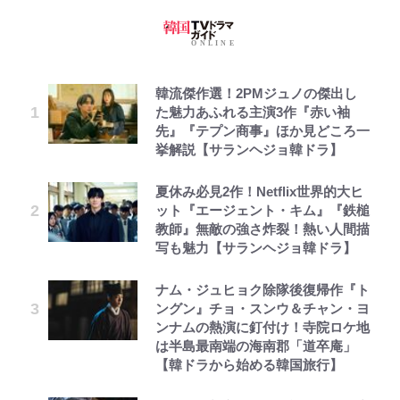
韓流傑作選！2PMジュノの傑出し
た魅力あふれる主演3作『赤い袖
先』『テプン商事』ほか見どころ一
挙解説【サランヘジョ韓ドラ】
夏休み必見2作！Netflix世界的大ヒ
ット『エージェント・キム』『鉄槌
教師』無敵の強さ炸裂！熱い人間描
写も魅力【サランヘジョ韓ドラ】
ナム・ジュヒョク除隊後復帰作『ト
ングン』チョ・スンウ＆チャン・ヨ
ンナムの熱演に釘付け！寺院ロケ地
は半島最南端の海南郡「道卒庵」
【韓ドラから始める韓国旅行】