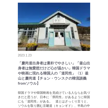
2023.1.23
「慶尚道出身者は素朴でやさしい」「釜山出
身者は無愛想だけど心が温かい」韓国ドラマ
や映画に現れる韓国人の「道民性」〈1〉釜
山と慶尚道【チョン・ウンスクの韓流談義
fromソウル】
韓国ドラマや韓国映画を見続けている人ならお気づ
きだと思うが、日本に「県民性」があるように韓国
にも「道民性」がある。 道とはざっくり言うと、
ソウルを取り囲む京畿道（キョンギド）、半島の中