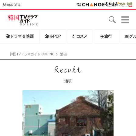
Group Site
🎬
ドラマ & 映画
🎤
K-POP
💄
コスメ
✈️
旅行
🍱
グ
韓国TVドラマガイド ONLINE
浦項
浦項