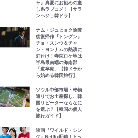
ャ』真夏にお勧めの癒
し系ラブコメ！【サラ
ンヘジョ韓ドラ】
ナム・ジュヒョク除隊
後復帰作『トングン』
チョ・スンウ＆チャ
ン・ヨンナムの熱演に
釘付け！寺院ロケ地は
半島最南端の海南郡
「道卒庵」【韓ドラか
ら始める韓国旅行】
ソウル中部市場・乾物
通りでお土産探し、韓
国リピーターならなに
を選ぶ？【韓国の個人
旅行ガイド】
映画『ワイルド・シン
グ』Netflix配信！トッ