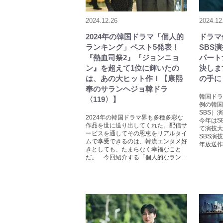
2024.12.26
2024.12
2024年の韓国ドラマ「個人的
ドラマ
ランキング」ベスト5発表！
SBS
『熱血司祭2』『ジョンニョ
パート
ン』を超えて1位に輝いたの
決しま
は、あの大ヒット作！【康熙
の手に
奉のサランヘジョ韓ドラ
韓国ドラ
〈119〉】
例の韓国
SBS）
2024年の韓国ドラマ界も多種多彩な
今年はS
作品を世に送り出してくれた。配信サ
て演技大
ービスを通してその恩恵をリアルタイ
SBS演
ムで享受できるのは、韓流エンタメ好
年放送作
きとしても、たまらなく幸福なこと
だ。 今回紹介する「個人的なラン…