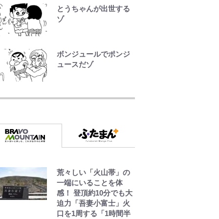
とうちゃんが出世する
ゾ
ボンジュールでポンジ
ュースだゾ
「危ない」「やめて」
第1子妊娠中の田中みな
実、ゴリゴリヒール着
用に心配の声…ザック
リ衣装にも意見続々
趣里「ショック」初め
て語った“重い意味”
三山凌輝「無反省メー
荒々しい「火山帯」の
ル」文春第2弾で“一家
一端にいることを体
の限界”報道も
感！ 登頂約10分でも大
迫力「吾妻小富士」火
口を1周する「1時間半
オダウエダ植田、「2年