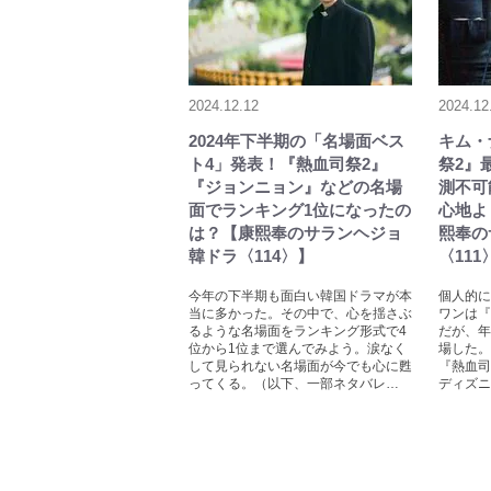
2024.12.12
2024.12
2024年下半期の「名場面ベス
キム・
ト4」発表！『熱血司祭2』
祭2』
『ジョンニョン』などの名場
測不可
面でランキング1位になったの
心地よ
は？【康熙奉のサランヘジョ
熙奉の
韓ドラ〈114〉】
〈111
今年の下半期も面白い韓国ドラマが本
個人的に
当に多かった。その中で、心を揺さぶ
ワンは『
るような名場面をランキング形式で4
だが、年
位から1位まで選んでみよう。涙なく
場した。
して見られない名場面が今でも心に甦
『熱血司
ってくる。（以下、一部ネタバレ…
ディズニ