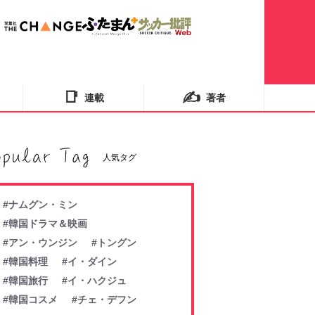
📑
✍️
連載
著者
人気タグ
#ナムグン・ミン
#韓国ドラマ＆映画
#アン・ウンジン
#トングン
#韓国料理
#イ・ダイン
#韓国旅行
#イ・ハクジュ
#韓国コスメ
#チェ・デフン