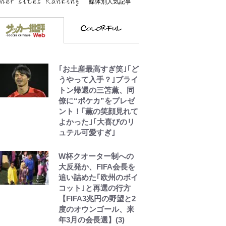
媒体別人気記事
｢お土産最高すぎ笑｣｢ど
うやって入手？｣ブライ
トン帰還の三笘薫、同
僚に“ポケカ”をプレゼ
ント！｢薫の笑顔見れて
よかった｣｢大喜びのリ
ュテル可愛すぎ｣
W杯クオーター制への
大反発か、FIFA会長を
追い詰めた｢欧州のボイ
コット｣と再選の行方
【FIFA3兆円の野望と2
度のオウンゴール、来
年3月の会長選】(3)