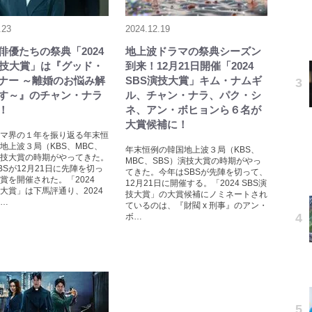
.23
2024.12.19
俳優たちの祭典「2024
地上波ドラマの祭典シーズン
演技大賞」は『グッド・
到来！12月21日開催「2024
ナー ～離婚のお悩み解
SBS演技大賞」キム・ナムギ
す～』のチャン・ナラ
ル、チャン・ナラ、パク・シ
！
ネ、アン・ボヒョンら６名が
大賞候補に！
マ界の１年を振り返る年末恒
地上波３局（KBS、MBC、
年末恒例の韓国地上波３局（KBS、
演技大賞の時期がやってきた。
MBC、SBS）演技大賞の時期がやっ
BSが12月21日に先陣を切っ
てきた。今年はSBSが先陣を切って、
賞を開催された。「2024
12月21日に開催する。「2024 SBS演
技大賞」は下馬評通り、2024
技大賞」の大賞候補にノミネートされ
…
ているのは、『財閥 x 刑事』のアン・
ボ…