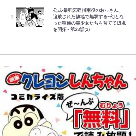
落ちた日本死ね」
「アユイング」のオリジナリティ＆
化ける！Jリーグに必要な外国人選
下七武海の謎めいた過去も…
公式-最強宮廷指南役のおっさん、
レビュー『仮面家族』悠木シュン・
とうちゃんが出世するゾ
おもしろさを知る
手は【Jリーグ開幕｢初めての秋春
趣里「ショック」初めて語った“重
追放された僻地で無双する~幻とな
著
制｣の大激論】(4)
誹謗中傷も「『そうせざるを得ない
南や和也だけじゃない！『タッチ』
い意味” 三山凌輝「無反省メー
った種族の美少女たちを育てて辺境
事情』がある」…山尾志桜里が
やってはいけない！「キャンプツー
上杉達也の才能を「いち早く見出し
ル」文春第2弾で“一家の限界”報道
を開拓~ 第23話(3)
SNSのバッシングにも向き合う理
リング」での「NGパッキング」7
W杯クオーター制への大反発か、
た人物たち」
も
由と独自メンタル術
選！ 安全＆快適につながる「荷物
FIFA会長を追い詰めた｢欧州のボイ
の順序や位置」積載のコツとは？
コット｣と再選の行方【FIFA3兆円
「実体験レポ」
の野望と2度のオウンゴール、来年
3月の会長選】(3)