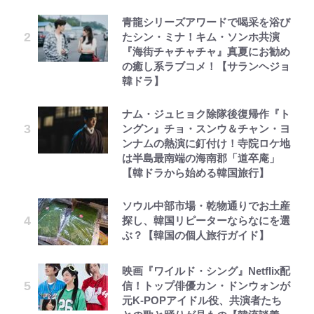
青龍シリーズアワードで喝采を浴び
たシン・ミナ！キム・ソンホ共演
『海街チャチャチャ』真夏にお勧め
の癒し系ラブコメ！【サランヘジョ
韓ドラ】
ナム・ジュヒョク除隊後復帰作『ト
ングン』チョ・スンウ＆チャン・ヨ
ンナムの熱演に釘付け！寺院ロケ地
は半島最南端の海南郡「道卒庵」
【韓ドラから始める韓国旅行】
ソウル中部市場・乾物通りでお土産
探し、韓国リピーターならなにを選
ぶ？【韓国の個人旅行ガイド】
映画『ワイルド・シング』Netflix配
信！トップ俳優カン・ドンウォンが
元K-POPアイドル役、共演者たち