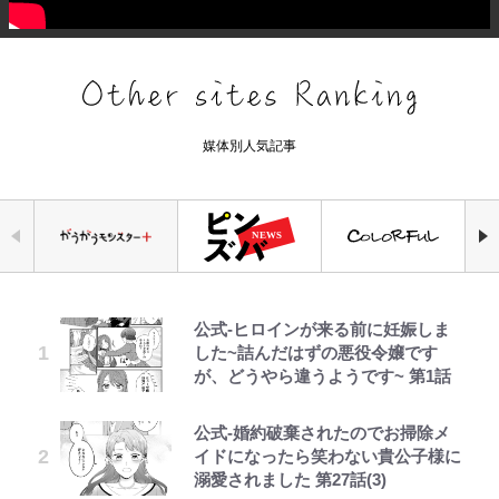
媒体別人気記事
公式-ヒロインが来る前に妊娠しま
「危ない」「やめて」第1子妊娠中
空の轍と大地の雲と 第1回
錦織一清の写真集はなぜ私服なの
荒々しい「火山帯」の一端にいるこ
｢お土産最高すぎ笑｣｢どうやって入
ファミマと『VIVANT』第2シーズ
でっかい男になりたいゾ
した~詰んだはずの悪役令嬢です
の田中みな実、ゴリゴリヒール着用
か…高級ブランドをやめ等身大の自
とを体感！ 登頂約10分でも大迫力
手？｣ブライトン帰還の三笘薫、同
ンのコラボがスタート！ “別班饅
が、どうやら違うようです~ 第1話
に心配の声…ザックリ衣装にも意見
分を表現する現在「ちゃんとおじい
「吾妻小富士」火口を1周する「1
僚に“ポケカ”をプレゼント！｢薫の
頭”や限定グッズ登場にファン感激
続々
ちゃんに」
時間半ハイキング」パノラマ絶景レ
笑顔見れてよかった｣｢大喜びのリ
「これは買うしかない！」
ポ【福島県福島市】
ュテル可愛すぎ｣
公式-婚約破棄されたのでお掃除メ
第3回 出版までの道のり・その2
浅草は日本の心だゾ
オダウエダ植田、「2年半で56kg
元衆院議員・山尾志桜里が語る誹謗
『ONE PIECE』今後の展開に絡ん
イドになったら笑わない貴公子様に
増」130㎏ボディに驚きと心配 過
中傷動画…「計り知れない」切り抜
アユは「怒らせて掛ける」魚だっ
浦和と千葉の首をかしげる主力放
できそうな「意味深な表紙連載」
溺愛されました 第27話(3)
去の「めちゃ美人」写真も再び
き落選運動の影響と今語る「保育園
た！ ルアーを追わせて釣りあげる
出、柏リカルドの下で新加入2人が
「神」エネルの月での展開に、元王