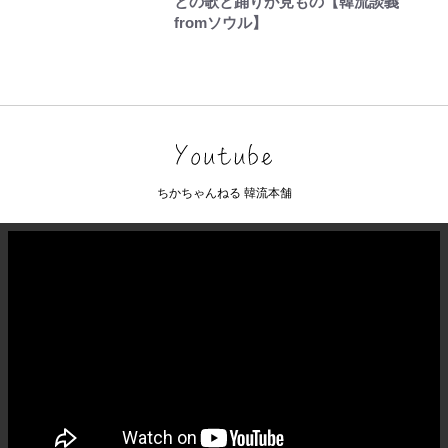
との歌と踊りが見もの【韓流談義
fromソウル】
ちかちゃんねる 韓流本舗