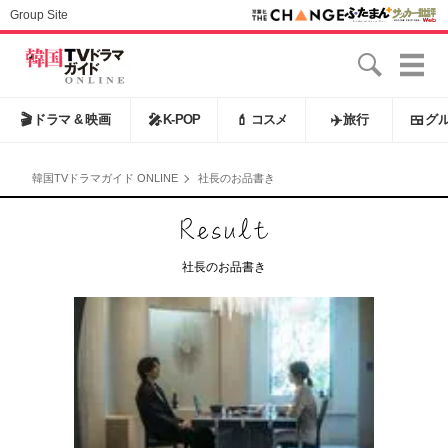
Group Site
🎬
ドラマ & 映画
🎤
K-POP
💄
コスメ
✈️
旅行
🍱
グ
韓国TVドラマガイド ONLINE
社長のお品書き
社長のお品書き