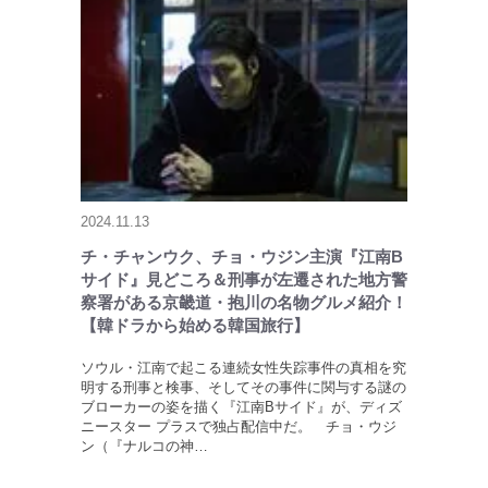
2024.11.13
チ・チャンウク、チョ・ウジン主演『江南B
サイド』見どころ＆刑事が左遷された地方警
察署がある京畿道・抱川の名物グルメ紹介！
【韓ドラから始める韓国旅行】
ソウル・江南で起こる連続女性失踪事件の真相を究
明する刑事と検事、そしてその事件に関与する謎の
ブローカーの姿を描く『江南Bサイド』が、ディズ
ニースター プラスで独占配信中だ。 チョ・ウジ
ン（『ナルコの神…