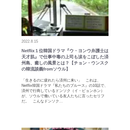
2022.8.15
Netflix１位韓国ドラマ『ウ・ヨンウ弁護士は
天才肌』で仕事中毒の上司も涙をこぼした済
州島、癒しの風景とは？【チョン・ウンスク
の韓流談義fromソウル】
「生きるのに疲れたら済州に来い」 これは、
Netflix韓国ドラマ『私たちのブルース』の10話で、
済州で行商しているドンソク（イ・ビョンホン）
が、ソウルで働いている友人たちに言ったセリフ
だ。 こんなドンソク…