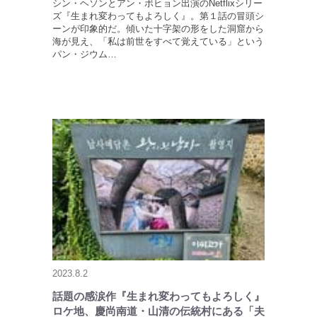
シン・ヘソンとアン・ボヒョン出演のNetflixシリー
ズ『生まれ変わってもよろしく』。第１話の冒頭シ
ーンが印象的だ。傾いた十字架の形をした洞窟から
海が見え、「私は前世をすべて覚えている」という
パン・ジウム…
2023.8.2
話題の感涙作『生まれ変わってもよろしく』
ロケ地、慶尚南道・山清の伝統村にある「夫