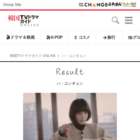
Group Site
🎬
ドラマ & 映画
🎤
K-POP
💄
コスメ
✈️
旅行
🍱
グ
韓国TVドラマガイド ONLINE
ハ・ユンギョン
ハ・ユンギョン