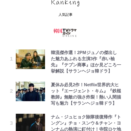
人気記事
韓流傑作選！2PMジュノの傑出し
た魅力あふれる主演3作『赤い袖
先』『テプン商事』ほか見どころ一
挙解説【サランヘジョ韓ドラ】
夏休み必見2作！Netflix世界的大ヒ
ット『エージェント・キム』『鉄槌
教師』無敵の強さ炸裂！熱い人間描
写も魅力【サランヘジョ韓ドラ】
ナム・ジュヒョク除隊後復帰作『ト
ングン』チョ・スンウ＆チャン・ヨ
ンナムの熱演に釘付け！寺院ロケ地