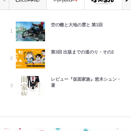
空の轍と大地の雲と 第1回
公式-ヒロインが来る前に妊娠しま
「自分の絵ごと、このジャンルはそ
錦織一清の写真集はなぜ私服なの
浦和と千葉の首をかしげる主力放
千葉雄大、ほっそりイケメン近影に
青く美しい「幸せのブルービー」の
えびめしの流儀
した~詰んだはずの悪役令嬢です
ろそろ終わりかな」江口寿史が炎上
か…高級ブランドをやめ等身大の自
出、柏リカルドの下で新加入2人が
「顔パンパンだったのに」反響 視
正体とは？ 身近な場所で見つける
が、どうやら違うようです~ 第1話
を経て樋口毅宏に語ったこと
分を表現する現在「ちゃんとおじい
化ける！Jリーグに必要な外国人選
聴者が想った激変の納得理由
コツを紹介【あなたのすぐそばにい
ちゃんに」
手は【Jリーグ開幕｢初めての秋春
る「季節の虫」の探し方 vol.21】
制｣の大激論】(4)
第3回 出版までの道のり・その2
公式-冒険家になろう! ~スキルボー
1万円超えも「納得のクオリティ」
GLAY・TERU＆PUFFY大貫亜美
でっかい男になりたいゾ
藤原紀香が23年間続けるボランテ
【キャンプ自己啓発】増えすぎたギ
ドでダンジョン攻略~ 第65話(1)
『この素晴らしい世界に祝福を！』
の“共演”ショットに「夫婦で写っ
ィア活動の原動力は…「偽善者だ」
｢なんじゃこりゃあああ！｣本田圭
アを棚卸し！ “ウルトラライト” 目
10万針以上の密度で再現された“め
てるの尊い」 長女はもう23歳
との声も跳ね返す“誰かの役に立ち
佑の古巣ミラン、漆黒×蛍光レッド
指した「自分スタイル」再構築でわ
ぐみん刺繍ワークシャツ”にファン
たい”という思い
の超絶クールな新サードユニに世界
かった「本当に必要な7つの道具」
も感動
レビュー『仮面家族』悠木シュン・
公式-超難関ダンジョンで10万年修
中居正広氏の被災地支援報道と消え
浅草は日本の心だゾ
が熱狂｢サードなのにズルい｣｢こり
とは
著
行した結果、世界最強に~最弱無能
ない“芸能界復帰説”、なぜ代理人
ゃかっけえわ｣
錦織一清が語る還暦からの新たな挑
「カルチャーは引用の歴史である」
の下剋上~ 第37話(1)
弁護士が今も“窓口”に? 直撃に深
戦…少年隊の分岐点と60代で挑む
荒々しい「火山帯」の一端にいるこ
江口寿史と樋口毅宏、“引用と継
まる“謎”
映画監督作『僕は瞳に恋してる』
｢守り方かっこよすぎ｣上田綺世が
とを体感！ 登頂約10分でも大迫力
承”をめぐる対話
妻の“ワンオペ騒動”に家族写真で
「吾妻小富士」火口を1周する「1
アンサー！ボールも嫁の炎上も収め
時間半ハイキング」パノラマ絶景レ
る“神対応”に新婚の板倉、久保、
ポ【福島県福島市】
長友夫妻も続々エール！