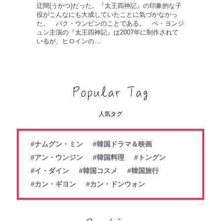
迂闊(うかつ)だった。『太王四神記』の印象的な子
役がこんなにも大成していたことに気づかなかっ
た。 パク・ウンビンのことである。 ペ・ヨンジ
ュン主演の『太王四神記』は2007年に制作されて
いるが、ヒロインの…
人気タグ
#ナムグン・ミン
#韓国ドラマ＆映画
#アン・ウンジン
#韓国料理
#トングン
#イ・ダイン
#韓国コスメ
#韓国旅行
#カン・ギヨン
#カン・ドンウォン