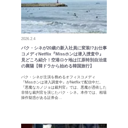
2026.2.4
パク・シネが20歳の新入社員に変装!?お仕事
コメディNetflix『Missホンは潜入捜査中』
見どころ紹介！空港ロケ地は江原特別自治道
の襄陽【韓ドラから始める韓国旅行】
パク・シネが主演を務めるオフィスコメディ
『Missホンは潜入調査中』がNetflixで配信中だ。
『悪魔なカノジョは裁判官』では、悪魔が憑依した
非情な裁判官を演じたパク・シネ。本作では、相場
操作疑惑がある証券会…