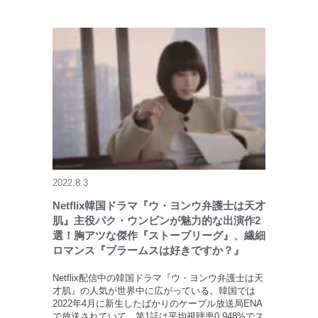
2022.8.3
Netflix韓国ドラマ『ウ・ヨンウ弁護士は天才
肌』主役パク・ウンビンが魅力的な出演作2
選！胸アツな傑作『ストーブリーグ』、繊細
ロマンス『ブラームスは好きですか？』
Netflix配信中の韓国ドラマ『ウ・ヨンウ弁護士は天
才肌』の人気が世界中に広がっている。韓国では
2022年4月に新生したばかりのケーブル放送局ENA
で放送されていて、第1話は平均視聴率0.948%でス