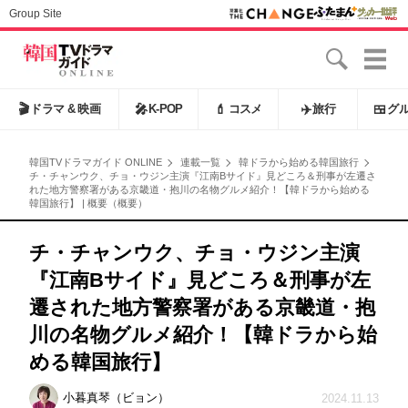
Group Site
🎬
ドラマ & 映画
🎤
K-POP
💄
コスメ
✈️
旅行
🍱
グ
韓国TVドラマガイド ONLINE
連載一覧
韓ドラから始める韓国旅行
チ・チャンウク、チョ・ウジン主演『江南Bサイド』見どころ＆刑事が左遷さ
れた地方警察署がある京畿道・抱川の名物グルメ紹介！【韓ドラから始める
韓国旅行】 | 概要（概要）
チ・チャンウク、チョ・ウジン主演
『江南Bサイド』見どころ＆刑事が左
遷された地方警察署がある京畿道・抱
川の名物グルメ紹介！【韓ドラから始
める韓国旅行】
小暮真琴（ビョン）
2024.11.13