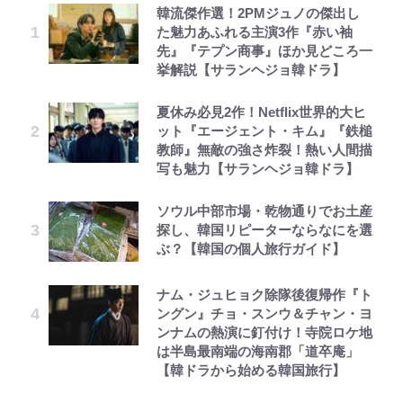
韓流傑作選！2PMジュノの傑出し
た魅力あふれる主演3作『赤い袖
先』『テプン商事』ほか見どころ一
挙解説【サランヘジョ韓ドラ】
夏休み必見2作！Netflix世界的大ヒ
ット『エージェント・キム』『鉄槌
教師』無敵の強さ炸裂！熱い人間描
写も魅力【サランヘジョ韓ドラ】
ソウル中部市場・乾物通りでお土産
探し、韓国リピーターならなにを選
ぶ？【韓国の個人旅行ガイド】
ナム・ジュヒョク除隊後復帰作『ト
ングン』チョ・スンウ＆チャン・ヨ
ンナムの熱演に釘付け！寺院ロケ地
は半島最南端の海南郡「道卒庵」
【韓ドラから始める韓国旅行】