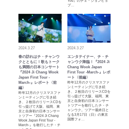
You』のチェ・ジョンヒョ
プ…
2024.3.27
2024.3.27
春の訪れはチ・チャンウ
エンタテイナー、チ・チ
クとともに！歌もトーク
ャンウク降臨！『2024 Ji
も満開の日本コンサート
Chang Wook Japan
『2024 Ji Chang Wook
First Tour -March-』レポ
Japan First Tour -
ート〈後編〉
March-』レポート〈前
昨年12月のクリスマスファ
ンミーティングに引き続
編〉
き、２枚目のリリースCDを
昨年12月のクリスマスファ
引っ提げて大阪、福岡、東
ンミーティングに引き続
京と自身初の日本コンサー
き、２枚目のリリースCDを
トツアーを敢行したチ・チ
引っ提げて大阪、福岡、東
ャンウク。ツアー最終日と
京と自身初の日本コンサー
なる3月17日（日）の東京
トツアー『2024 Ji Chang
国際フォ…
Wook Japan First Tour -
March-』を敢行したチ・チ