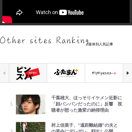
媒体別人気記事
千葉雄大、ほっそりイケメン近影に
「自分の絵ごと、このジャンルはそ
公式-ヒロインが来る前に妊娠しま
錦織一清の写真集はなぜ私服なの
えびめしの流儀
【知ってる？「日本本土四極踏破証
｢なんじゃこりゃあああ！｣本田圭
空の轍と大地の雲と 第1回
「顔パンパンだったのに」反響 視
ろそろ終わりかな」江口寿史が炎上
した~詰んだはずの悪役令嬢です
か…高級ブランドをやめ等身大の自
明書」】広島から本州4島の最南端
佑の古巣ミラン、漆黒×蛍光レッド
聴者が想った激変の納得理由
を経て樋口毅宏に語ったこと
が、どうやら違うようです~ 第1話
分を表現する現在「ちゃんとおじい
へ「ドライブがてら行ってみた」意
の超絶クールな新サードユニに世界
ちゃんに」
外な結果！「車中泊レポート」
が熱狂｢サードなのにズルい｣｢こり
ゃかっけえわ｣
村上佳菜子、“遠距離結婚”の夫と
1万円超えも「納得のクオリティ」
公式-聖女じゃないと追放されたの
オラの引越し物語 サボテン大襲撃
第3回 出版までの道のり・その2
「のりの芝居は観たいと」藤原紀香
荒々しい「火山帯」の一端にいるこ
の再会にデレデレ…顔出し公開
『この素晴らしい世界に祝福を！』
で、もふもふ従者(聖獣)とおにぎり