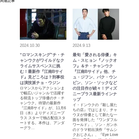
関連記事
2024.10.30
2024.9.13
“ロマンスキング”チ・チ
最旬「愛される俳優」キ
ャンウクがワイルドなク
ム・スヒョン『ノックオ
ライムサスペンスに挑
フ』＆チ・チャンウク
む！最新作『江南Bサイ
『江南Bサイド』他、チ
ド』見どころは？刑事役
ュ・ジフン、パク・ウン
は演技派チョ・ウジン
ビン、ソン・ソックなど
ロマンスからアクションま
の注目作が続々！ディズ
で幅広いジャンルで活躍す
ニープラス最新ラインナ
る韓流トップ俳優のチ・チ
ップ
ャンウク。待望の最新作
イ・ドンウクの『殺し屋た
『江南Bサイド』が、11月6
ちの店』ではじまり、チャ
日（水）よりディズニープ
ウヌが俳優として新たな一
ラス スターで独占配信スタ
面を発揮した『ワンダフル
ートする。本作は、アンダ
ワールド』、ソン・ガンホ
ーグラ…
のドラマ初出演作『サムシ
クおじさん』、『Eye Love