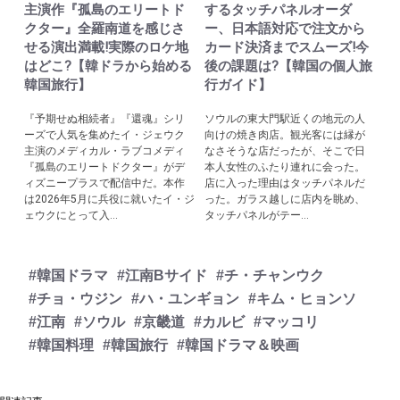
主演作『孤島のエリートド
するタッチパネルオーダ
クター』全羅南道を感じさ
ー、日本語対応で注文から
せる演出満載!実際のロケ地
カード決済までスムーズ!今
はどこ?【韓ドラから始める
後の課題は?【韓国の個人旅
韓国旅行】
行ガイド】
『予期せぬ相続者』『還魂』シリ
ソウルの東大門駅近くの地元の人
ーズで人気を集めたイ・ジェウク
向けの焼き肉店。観光客には縁が
主演のメディカル・ラブコメディ
なさそうな店だったが、そこで日
『孤島のエリートドクター』がデ
本人女性のふたり連れに会った。
ィズニープラスで配信中だ。本作
店に入った理由はタッチパネルだ
は2026年5月に兵役に就いたイ・ジ
った。ガラス越しに店内を眺め、
ェウクにとって入...
タッチパネルがテー...
#韓国ドラマ
#江南Bサイド
#チ・チャンウク
#チョ・ウジン
#ハ・ユンギョン
#キム・ヒョンソ
#江南
#ソウル
#京畿道
#カルビ
#マッコリ
#韓国料理
#韓国旅行
#韓国ドラマ＆映画