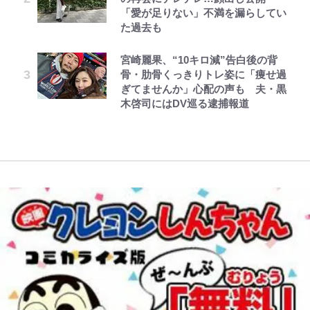
が明かす夫・片岡愛之助との関係
とを体感！ 登頂約10分でも大迫力
｢最後の1枚…ワルぃゎ〜｣鈴木優磨
「愛が足りない」不満を漏らしてい
10万針以上の密度で再現された“め
を握る 第53話(1)
性…互いに一番のお客さんで刺激を
「吾妻小富士」火口を1周する「1
が激勝翌日に写真12枚投稿→渾身
た過去も
ぐみん刺繍ワークシャツ”にファン
もらう存在
時間半ハイキング」パノラマ絶景レ
の“煽りショット”に興奮！｢最後の
も感動
公式-おっさん底辺治癒士と愛娘の
でっかい男になりたいゾ
レビュー『仮面家族』悠木シュン・
ポ【福島県福島市】
1枚までの壮大なフリ｣｢知念くんの
宮崎麗果、“10キロ減”告白後の背
辺境ライフ ~中年男が回復スキルに
著
ことどんだけ好きなんよｗ｣
藤原紀香が23年間続けるボランテ
骨・肋骨くっきりトレ姿に「痩せ過
映画『ちいかわ』入場者特典「第２
覚醒して、英雄へ成り上がる~ 第82
ィア活動の原動力は…「偽善者だ」
「電気風呂の数は全国一」温泉じゃ
ぎてませんか」心配の声も 夫・黒
弾」がスタート！まさかの人気アイ
話(1)
との声も跳ね返す“誰かの役に立ち
ないのに大満足！ 上高地帰りに寄
｢知念さんを煽ってたのと同じ
木啓司にはDV巡る逮捕報道
テムに称賛続々「豪華すぎる！」
たい”という思い
りたい「林檎の湯屋 おぶ～」【山
人？｣鹿島・鈴木優磨、大逆転勝利
帰り、今日はどこでととのう？
後の“超・優等生インタビュー”が
vol.7】
話題！｢試合中とのギャップw｣｢礼
儀正しいイケメンやな」