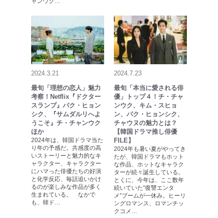
ャンウク…
2024.3.21
2024.7.23
最旬「理想の恋人」魅力
最旬「本当に愛される俳
考察！Netflix『ドクター
優」トップ４！チ・チャ
スランプ』パク・ヒョン
ンウク、キム・スヒョ
シク、『サムダルリへよ
ン、パク・ヒョンシク、
うこそ』チ・チャンウク
チャウヌの魅力とは？
ほか
【韓国ドラマ推し俳優
2024年は、韓国ドラマ当た
FILE】
り年の予感だ。共感度の高
2024年も暑い夏がやってき
いストーリーと魅力的なキ
たが、韓国ドラマもホット
ャラクター、キャラクター
な作品、ホットなキャラク
にハマった俳優たちの好演
ターが続々誕生している。
と化学反応、毎話追いかけ
とくに、今年は、ここ数年
るのが楽しみな作品が多く
続いていた“復讐エンタ
生まれている。 なかで
メ”ブームが一休み。ヒーリ
も、韓ド…
ングロマンス、ロマンチッ
クコメ…