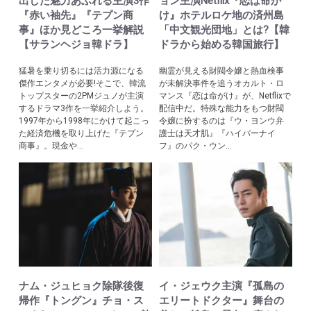
出した魅力あふれる主演3作
ョン主演Netflix『恋は命が
『赤い袖先』『テプン商
け』ホテルロケ地の済州島
事』ほか見どころ一挙解説
「中文観光団地」とは?【韓
【サランヘジョ韓ドラ】
ドラから始める韓国旅行】
猛暑を乗り切るには活力源になる
幽霊が見える財閥令嬢と熱血検事
傑作エンタメが必要!そこで、韓流
が未解決事件を追うオカルト・ロ
トップスターの2PMジュノが主演
マンス『恋は命がけ』が、Netflixで
するドラマ3作を一挙紹介しよう。
配信中だ。特殊な能力をもつ財閥
1997年から1998年にかけて起こっ
令嬢に扮するのは『ウ・ヨンウ弁
た経済危機を取り上げた『テプン
護士は天才肌』『ハイパーナイ
商事』。現金や...
フ』のパク・ウン...
ナム・ジュヒョク除隊後復
イ・ジェウク主演『孤島の
帰作『トングン』チョ・ス
エリートドクター』舞台の