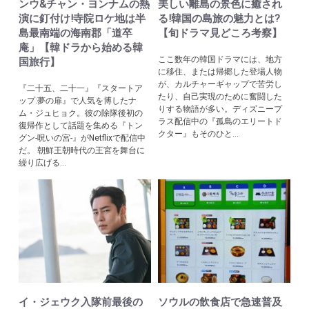
ンウ&チャン・ヨンナムの熱
美しい離島の景色に癒され
演に釘付け!寺院ロケ地は半
る!韓国の島旅の魅力とは?
島最南端の海南郡「道卒
【旬ドラマ見どころ考察】
庵」【韓ドラから始める韓
ここ数年の韓国ドラマには、地方
国旅行】
に移住、または帰郷した登場人物
が、カルチャーギャップで苦労し
『二十五、二十一』『スタートア
たり、自己実現のために奮闘した
ップ:夢の扉』で人気を博したナ
りする物語が多い。ディズニープ
ム・ジュヒョク。彼の除隊後初の
ラス配信中の『孤島のエリートド
復帰作として話題を集める『トン
クター』もそのひと...
グン-呪いの宮-』がNetflixで配信中
だ。 朝鮮王朝時代の王宮を舞台に
繰り広げる...
イ・ジェウク入隊前最後の
ソウルの飲食店で急速普及