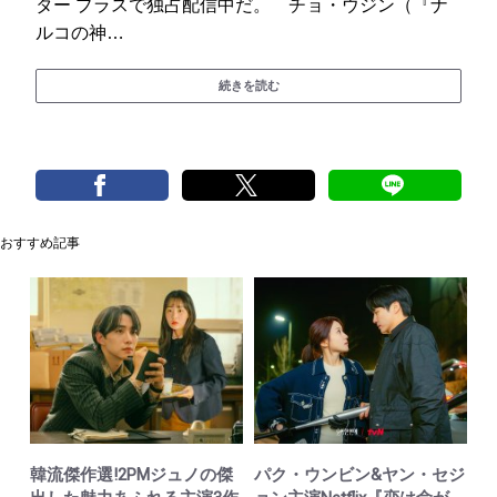
ター プラスで独占配信中だ。 チョ・ウジン（『ナ
ルコの神…
続きを読む
おすすめ記事
韓流傑作選!2PMジュノの傑
パク・ウンビン&ヤン・セジ