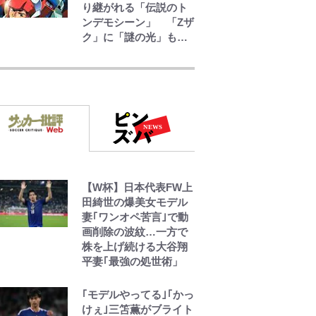
り継がれる「伝説のト
ンデモシーン」 「Zザ
ク」に「謎の光」も…
公式-雑用付与術師が自
分の最強に気付くまで
第56話(1)
公式-転生したら平民で
した。~生活水準に耐え
られないので貴族を目
指します~ 第37話(2)
【W杯】日本代表FW上
公式-ゲーム知識で最強
田綺世の爆美女モデル
に成ったモブ兵士は、
妻｢ワンオペ苦言｣で動
真の実力を隠したい 第
画削除の波紋…一方で
16話(2)
株を上げ続ける大谷翔
平妻｢最強の処世術」
｢モデルやってる｣｢かっ
けぇ｣三笘薫がブライト