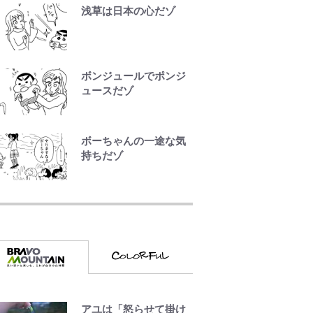
る」 年収7億円・お洒
浅草は日本の心だゾ
落・包容力…超愛され
る日本代表
長瀬智也の“角刈りちっ
ボンジュールでポンジ
く短髪”変貌姿に「超絶
ュースだゾ
イケメン」大反響 意
味深「スネ毛ハラスメ
ント」にも注目
ボーちゃんの一途な気
持ちだゾ
三代目魚武濱田成夫
「すっごい勉強ができ
ない阿呆」が京都の名
門美術高校に受かった
理由「落ちたと思って
たので合格発表も行か
なかったんです」
FRUITS ZIPPER鎮西
アユは「怒らせて掛け