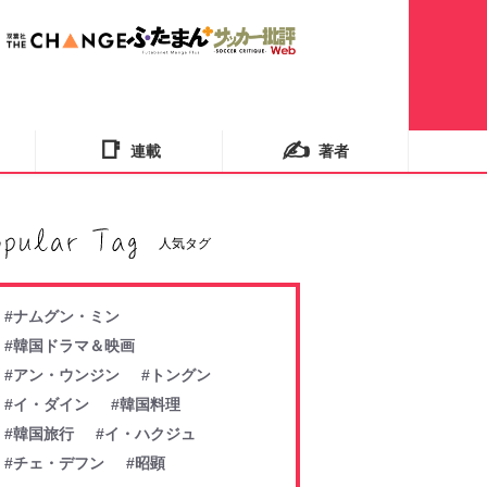
📑
✍️
連載
著者
人気タグ
#ナムグン・ミン
#韓国ドラマ＆映画
#アン・ウンジン
#トングン
#イ・ダイン
#韓国料理
#韓国旅行
#イ・ハクジュ
#チェ・デフン
#昭顕