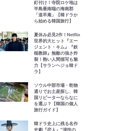
釘付け！寺院ロケ地は
半島最南端の海南郡
「道卒庵」【韓ドラか
ら始める韓国旅行】
夏休み必見2作！Netflix
世界的大ヒット『エー
ジェント・キム』『鉄
槌教師』無敵の強さ炸
裂！熱い人間描写も魅
力【サランヘジョ韓ド
ラ】
ソウル中部市場・乾物
通りでお土産探し、韓
国リピーターならなに
を選ぶ？【韓国の個人
旅行ガイド】
韓ドラ史上に残る名作
史劇『恋人』”演技の