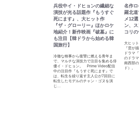
兵役中イ・ドヒョンの繊細な
名作ロ
演技が光る話題作『もうすぐ
羅北道
死にます』、大ヒット作
メ12
『ザ・グローリー』ほかロケ
ン、ス
地紹介！新作映画『破墓』に
コリの
も注目【韓ドラから始める韓
大ヒット
国旅行】
『雲が描
ドラマ『
冷徹な検事から復讐に燃える青年ま
のドラマ
で、マルチな演技力で注目を集める俳
南西部の
優イ・ドヒョン。 Prime Video配信
ド）。 
中の注目作『もうすぐ死にます』で
は、転生を繰り返す主人公が7回目に
転生したモデルのチャン・ゴヌを演
じ…