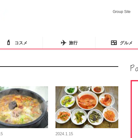
Group Site
💄
✈️
🍱
コスメ
旅行
グルメ
15
2024.1.15