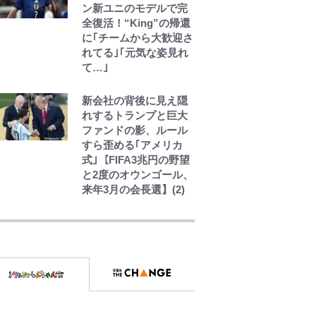
ン新ユニのモデルで完
全復活！“King”の帰還
に｢チームから大歓迎さ
れてる｣｢元気な姿見れ
て…｣
新会社の背後に見え隠
れするトランプと巨大
ファンドの影、ルール
すら歪める｢アメリカ
式｣【FIFA3兆円の野望
と2度のオウンゴール、
来年3月の会長選】(2)
「危ない」「やめて」
第1子妊娠中の田中みな
実、ゴリゴリヒール着
用に心配の声…ザック
リ衣装にも意見続々
【川口春奈と結婚】板
倉滉は「めっちゃモテ