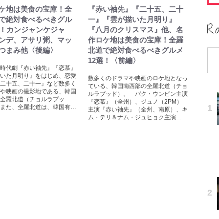
ケ地は美食の宝庫！全
『赤い袖先』『二十五、二十
で絶対食べるべきグル
一』『雲が描いた月明り』
選！カンジャンケジャ
『八月のクリスマス』他、名
ンデ、アサリ粥、マッ
作ロケ地は美食の宝庫！全羅
つまみ他〈後編〉
北道で絶対食べるべきグルメ
12選！〈前編〉
時代劇『赤い袖先』『恋慕』
いた月明り』をはじめ、恋愛
数多くのドラマや映画のロケ地となっ
二十五、二十一』など数多く
ている、韓国南西部の全羅北道（チョ
や映画の撮影地である、韓国
ルラプッド）。 パク・ウンビン主演
全羅北道（チョルラプッ
『恋慕』（全州）、ジュノ（2PM）
また、全羅北道は、韓国有…
主演『赤い袖先』（全州、南原）、キ
ム・テリ＆ナム・ジュヒョク主演…