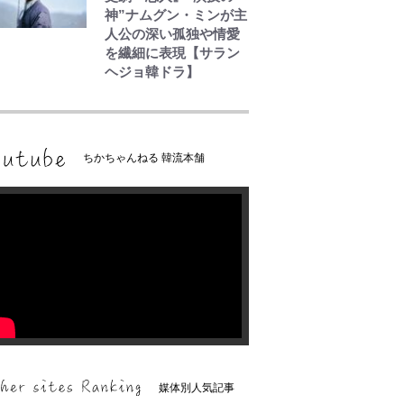
神”ナムグン・ミンが主
人公の深い孤独や情愛
を繊細に表現【サラン
ヘジョ韓ドラ】
ちかちゃんねる 韓流本舗
媒体別人気記事