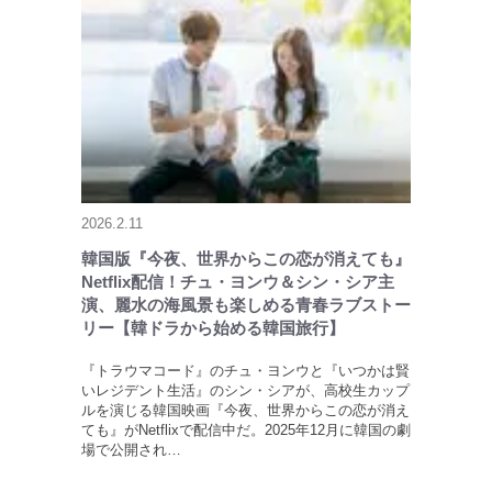
2026.2.11
韓国版『今夜、世界からこの恋が消えても』
Netflix配信！チュ・ヨンウ＆シン・シア主
演、麗水の海風景も楽しめる青春ラブストー
リー【韓ドラから始める韓国旅行】
『トラウマコード』のチュ・ヨンウと『いつかは賢
いレジデント生活』のシン・シアが、高校生カップ
ルを演じる韓国映画『今夜、世界からこの恋が消え
ても』がNetflixで配信中だ。2025年12月に韓国の劇
場で公開され…