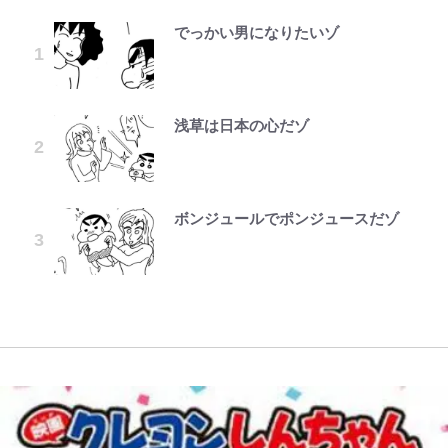
でっかい男になりたいゾ
「危ない」「やめて」第1子妊娠中
錦織一清の写真集はなぜ私服なの
｢お土産最高すぎ笑｣｢どうやって入
空の轍と大地の雲と 第1回
公式-ヒロインが来る前に妊娠しま
ファミマと『VIVANT』第2シーズ
荒々しい「火山帯」の一端にいるこ
の田中みな実、ゴリゴリヒール着用
か…高級ブランドをやめ等身大の自
手？｣ブライトン帰還の三笘薫、同
した~詰んだはずの悪役令嬢です
ンのコラボがスタート！ “別班饅
とを体感！ 登頂約10分でも大迫力
に心配の声…ザックリ衣装にも意見
分を表現する現在「ちゃんとおじい
僚に“ポケカ”をプレゼント！｢薫の
が、どうやら違うようです~ 第1話
頭”や限定グッズ登場にファン感激
「吾妻小富士」火口を1周する「1
続々
ちゃんに」
笑顔見れてよかった｣｢大喜びのリ
「これは買うしかない！」
時間半ハイキング」パノラマ絶景レ
ュテル可愛すぎ｣
ポ【福島県福島市】
浅草は日本の心だゾ
第3回 出版までの道のり・その2
公式-だって、あなたが浮気をした
千葉雄大、ほっそりイケメン近影に
誹謗中傷も「『そうせざるを得ない
『ONE PIECE』今後の展開に絡ん
から 第9話(1)
「顔パンパンだったのに」反響 視
事情』がある」…山尾志桜里が
浦和と千葉の首をかしげる主力放
できそうな「意味深な表紙連載」
アユは「怒らせて掛ける」魚だっ
聴者が想った激変の納得理由
SNSのバッシングにも向き合う理
出、柏リカルドの下で新加入2人が
「神」エネルの月での展開に、元王
た！ ルアーを追わせて釣りあげる
由と独自メンタル術
化ける！Jリーグに必要な外国人選
下七武海の謎めいた過去も…
「アユイング」のオリジナリティ＆
ボンジュールでポンジュースだゾ
レビュー『仮面家族』悠木シュン・
公式-関係改善をあきらめて距離を
手は【Jリーグ開幕｢初めての秋春
おもしろさを知る
オダウエダ植田、「2年半で56kg
著
おいたら、塩対応だった婚約者が絡
制｣の大激論】(4)
元衆院議員・山尾志桜里が語る誹謗
「自分の絵ごと、このジャンルはそ
増」130㎏ボディに驚きと心配 過
んでくるようになりました 第50話
中傷動画…「計り知れない」切り抜
ろそろ終わりかな」江口寿史が炎上
やってはいけない！「キャンプツー
去の「めちゃ美人」写真も再び
(1)
き落選運動の影響と今語る「保育園
W杯クオーター制への大反発か、
を経て樋口毅宏に語ったこと
リング」での「NGパッキング」7
落ちた日本死ね」
FIFA会長を追い詰めた｢欧州のボイ
選！ 安全＆快適につながる「荷物
コット｣と再選の行方【FIFA3兆円
の順序や位置」積載のコツとは？
の野望と2度のオウンゴール、来年
「実体験レポ」
3月の会長選】(3)