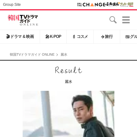
Group Site
🎬
ドラマ & 映画
🎤
K-POP
💄
コスメ
✈️
旅行
🍱
グ
韓国TVドラマガイド ONLINE
麗水
麗水