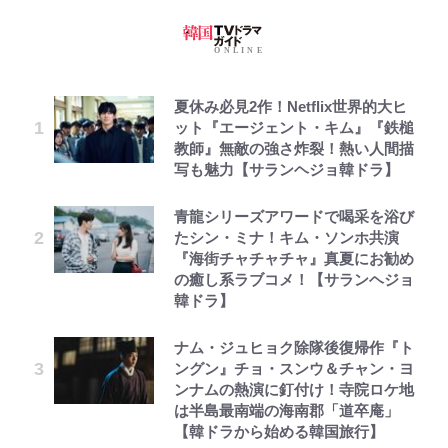
夏休み必見2作！Netflix世界的大ヒ
ット『エージェント・キム』『鉄槌
教師』無敵の強さ炸裂！熱い人間描
写も魅力【サランヘジョ韓ドラ】
青龍シリーズアワードで喝采を浴び
たシン・ミナ！キム・ソンホ共演
『海街チャチャチャ』真夏にお勧め
の癒し系ラブコメ！【サランヘジョ
韓ドラ】
ナム・ジュヒョク除隊後復帰作『ト
ングン』チョ・スンウ＆チャン・ヨ
ンナムの熱演に釘付け！寺院ロケ地
は半島最南端の海南郡「道卒庵」
【韓ドラから始める韓国旅行】