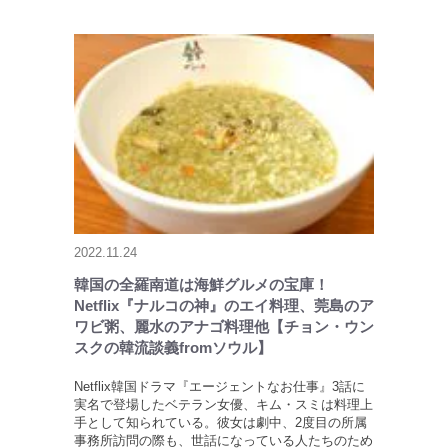
2022.11.24
韓国の全羅南道は海鮮グルメの宝庫！
Netflix『ナルコの神』のエイ料理、莞島のア
ワビ粥、麗水のアナゴ料理他【チョン・ウン
スクの韓流談義fromソウル】
Netflix韓国ドラマ『エージェントなお仕事』3話に
実名で登場したベテラン女優、キム・スミは料理上
手として知られている。彼女は劇中、2度目の所属
事務所訪問の際も、世話になっている人たちのため