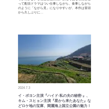
って配信ドラマはつい仕事しながら、食事しながら
のように「ながら見」になりやすいが、本作は冒頭
から久しぶりに…
2024.7.3
イ・ボヨン主演『ハイド-私の夫の秘密-』、
キム・スヒョン主演『星から来たあなた』な
どロケ地の宝庫、閑麗海上国立公園の魅力！