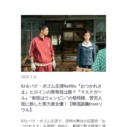
2025.3.11
IU＆パク・ボゴム主演Netflix『おつかれさ
ま』ヒロインの実母役は誰？『マスクガー
ル』“前世はウォンビン”の母同様、苦労人
役に扮した実力派女優！【韓流談義fromソ
ウル】
IUとパク・ボゴム主演で、済州が舞台の話題作『お
つかれさま』を視聴し始めた。劇場で観る映画と違