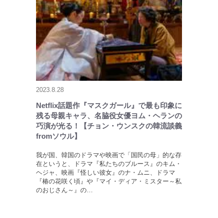
2023.8.28
Netflix話題作『マスクガール』で最も印象に
残る母親キャラ、名脇役女優ヨム・ヘランの
巧演が光る！【チョン・ウンスクの韓流談義
fromソウル】
我が国、韓国のドラマや映画で「国民の母」的な存
在というと、ドラマ『私たちのブルース』のキム・
ヘジャ、映画『怪しい彼女』のナ・ムニ、ドラマ
『椿の花咲く頃』や『マイ・ディア・ミスター～私
のおじさん～』の…