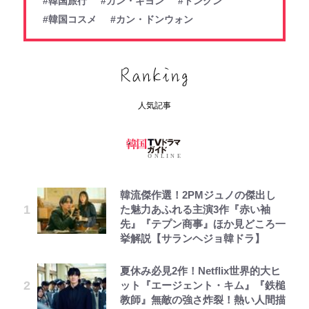
#韓国旅行
#カン・ギヨン
#トングン
#韓国コスメ
#カン・ドンウォン
人気記事
韓流傑作選！2PMジュノの傑出し
た魅力あふれる主演3作『赤い袖
先』『テプン商事』ほか見どころ一
挙解説【サランヘジョ韓ドラ】
夏休み必見2作！Netflix世界的大ヒ
ット『エージェント・キム』『鉄槌
教師』無敵の強さ炸裂！熱い人間描