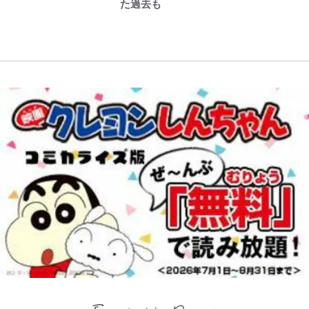
との声も跳ね返す“誰かの役に立ち
｢知念さんを煽ってたのと同じ
ないのに大満足！ 上高地帰りに寄
た過去も
ーン編」だけじゃない…ライト層な
たい”という思い
人？｣鹿島・鈴木優磨、大逆転勝利
りたい「林檎の湯屋 おぶ～」【山
ら驚嘆必至
後の“超・優等生インタビュー”が
帰り、今日はどこでととのう？
話題！｢試合中とのギャップw｣｢礼
vol.7】
儀正しいイケメンやな」