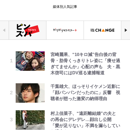
媒体別人気記事
宮崎麗果、“10キロ減”告白後の背
公式-ヒロインが来る前に妊娠しま
錦織一清の写真集はなぜ私服なの
｢最後の1枚…ワルぃゎ〜｣鈴木優磨
「自分の絵ごと、このジャンルはそ
【知ってる？「日本本土四極踏破証
空の轍と大地の雲と 第1回
えびめしの流儀
骨・肋骨くっきりトレ姿に「痩せ過
した~詰んだはずの悪役令嬢です
か…高級ブランドをやめ等身大の自
が激勝翌日に写真12枚投稿→渾身
ろそろ終わりかな」江口寿史が炎上
明書」】広島から本州4島の最南端
ぎてませんか」心配の声も 夫・黒
が、どうやら違うようです~ 第1話
分を表現する現在「ちゃんとおじい
の“煽りショット”に興奮！｢最後の
を経て樋口毅宏に語ったこと
へ「ドライブがてら行ってみた」意
木啓司にはDV巡る逮捕報道
ちゃんに」
1枚までの壮大なフリ｣｢知念くんの
外な結果！「車中泊レポート」
ことどんだけ好きなんよｗ｣
公式-聖女じゃないと追放されたの
1万円超えも「納得のクオリティ」
第3回 出版までの道のり・その2
オラの引越し物語 サボテン大襲撃
千葉雄大、ほっそりイケメン近影に
「のりの芝居は観たいと」藤原紀香
荒々しい「火山帯」の一端にいるこ
で、もふもふ従者(聖獣)とおにぎり
『この素晴らしい世界に祝福を！』
「顔パンパンだったのに」反響 視
が明かす夫・片岡愛之助との関係
｢なんじゃこりゃあああ！｣本田圭
とを体感！ 登頂約10分でも大迫力
を握る 第53話(1)
10万針以上の密度で再現された“め
聴者が想った激変の納得理由
性…互いに一番のお客さんで刺激を
佑の古巣ミラン、漆黒×蛍光レッド
「吾妻小富士」火口を1周する「1
ぐみん刺繍ワークシャツ”にファン
もらう存在
の超絶クールな新サードユニに世界
時間半ハイキング」パノラマ絶景レ
も感動
公式-おっさん底辺治癒士と愛娘の
レビュー『仮面家族』悠木シュン・
でっかい男になりたいゾ
が熱狂｢サードなのにズルい｣｢こり
ポ【福島県福島市】
村上佳菜子、“遠距離結婚”の夫と
辺境ライフ ~中年男が回復スキルに
著
ゃかっけえわ｣
藤原紀香が23年間続けるボランテ
の再会にデレデレ…顔出し公開
『ちいかわ』ダークすぎる「長編シ
覚醒して、英雄へ成り上がる~ 第82
ィア活動の原動力は…「偽善者だ」
「電気風呂の数は全国一」温泉じゃ
「愛が足りない」不満を漏らしてい
リーズ」の恐怖 映画化の「セイレ
話(1)