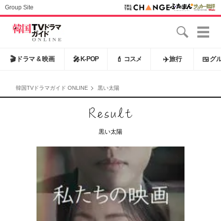
Group Site
🎬
ドラマ & 映画
🎤
K-POP
💄
コスメ
✈️
旅行
🍱
グ
韓国TVドラマガイド ONLINE
黒い太陽
黒い太陽