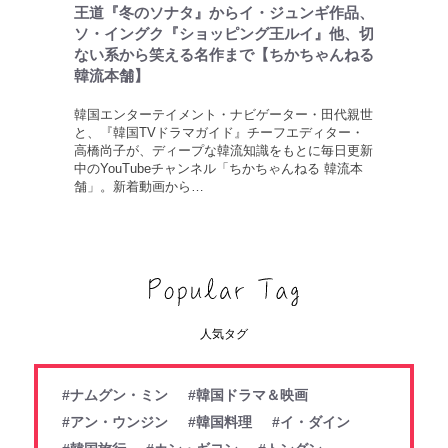
王道『冬のソナタ』からイ・ジュンギ作品、
ソ・イングク『ショッピング王ルイ』他、切
ない系から笑える名作まで【ちかちゃんねる
韓流本舗】
韓国エンターテイメント・ナビゲーター・田代親世
と、『韓国TVドラマガイド』チーフエディター・
高橋尚子が、ディープな韓流知識をもとに毎日更新
中のYouTubeチャンネル「ちかちゃんねる 韓流本
舗」。新着動画から…
人気タグ
#ナムグン・ミン
#韓国ドラマ＆映画
#アン・ウンジン
#韓国料理
#イ・ダイン