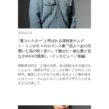
2024.8.14
“賞コレクター”と呼ばれる演技派ナムグ
ン・ミンが久々のロマンス劇『恋人〜あの日
聞いた花の咲く音〜』で魅せた一途な愛と切
なさMAXの眼差し〈インタビュー／後編〉
朝鮮第16代王・仁祖の治世。女は戦乱を生き延びる
ことより、貞節を守ることこそが第一とされたこの
時代。偏見にさらされても強く生きようと胸を張る
ヒロインと、そんなヒロインを全力で守ろうとする
主人公の決して…