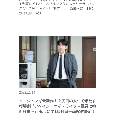
ト刑事に扮した、スリリングなミステリーサスペン
スだ（2020年～2021年制作）。 短髪＆髭、日に
焼けた肌、鋭く…
2022.11.14
イ・ジュンギ最新作！２度目の人生で果たす
復讐劇『アゲイン・マイ・ライフ～巨悪に挑
む検事～』Huluにて12月6日一挙配信決定！