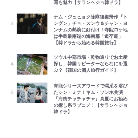
写も魅力【サランヘジョ韓ドラ】
ナム・ジュヒョク除隊後復帰作『ト
ングン』チョ・スンウ＆チャン・ヨ
ンナムの熱演に釘付け！寺院ロケ地
は半島最南端の海南郡「道卒庵」
【韓ドラから始める韓国旅行】
ソウル中部市場・乾物通りでお土産
探し、韓国リピーターならなにを選
ぶ？【韓国の個人旅行ガイド】
青龍シリーズアワードで喝采を浴び
たシン・ミナ！キム・ソンホ共演
『海街チャチャチャ』真夏にお勧め
の癒し系ラブコメ！【サランヘジョ
韓ドラ】