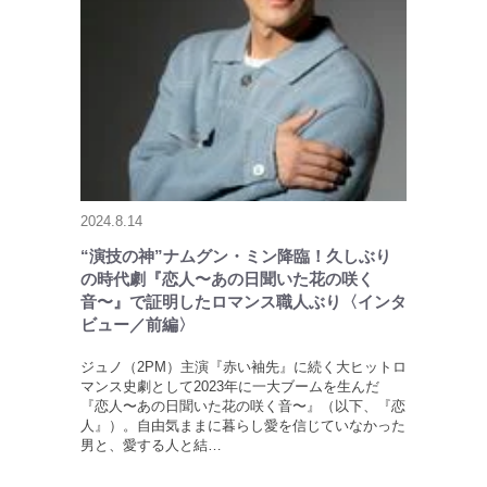
2024.8.14
“演技の神”ナムグン・ミン降臨！久しぶり
の時代劇『恋人〜あの日聞いた花の咲く
音〜』で証明したロマンス職人ぶり〈インタ
ビュー／前編〉
ジュノ（2PM）主演『赤い袖先』に続く大ヒットロ
マンス史劇として2023年に一大ブームを生んだ
『恋人〜あの日聞いた花の咲く音〜』（以下、『恋
人』）。自由気ままに暮らし愛を信じていなかった
男と、愛する人と結…