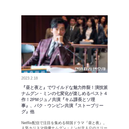
2023.2.18
『昼と夜と』でワイルドな魅力炸裂！演技派
ナムグン・ミンの七変化が楽しめるベスト４
作！2PMジュノ共演『キム課長とソ理
事』、パク・ウンビン共演『ストーブリー
グ』他
Netflix配信で注目を集める韓国ドラマ『昼と夜』。
人気カリスマ俳優ナムグン・ミンが主人公のエリー