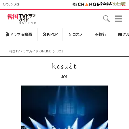
Group Site
🎬
ドラマ & 映画
🎤
K-POP
💄
コスメ
✈️
旅行
🍱
グ
韓国TVドラマガイド ONLINE
JO1
JO1