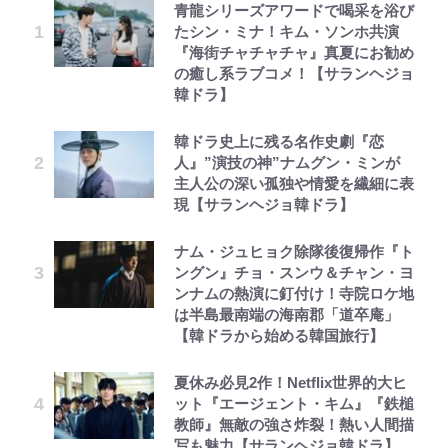
青龍シリーズアワードで喝采を浴び
たシン・ミナ！キム・ソンホ共演
『海街チャチャチャ』真夏にお勧め
の癒し系ラブコメ！【サランヘジョ
韓ドラ】
韓ドラ史上に残る名作史劇『恋
人』”演技の神”ナムグン・ミンが
主人公の深い孤独や情愛を繊細に表
現【サランヘジョ韓ドラ】
ナム・ジュヒョク除隊後復帰作『ト
ングン』チョ・スンウ＆チャン・ヨ
ンナムの熱演に釘付け！寺院ロケ地
は半島最南端の海南郡「道卒庵」
【韓ドラから始める韓国旅行】
夏休み必見2作！Netflix世界的大ヒ
ット『エージェント・キム』『鉄槌
教師』無敵の強さ炸裂！熱い人間描
写も魅力【サランヘジョ韓ドラ】