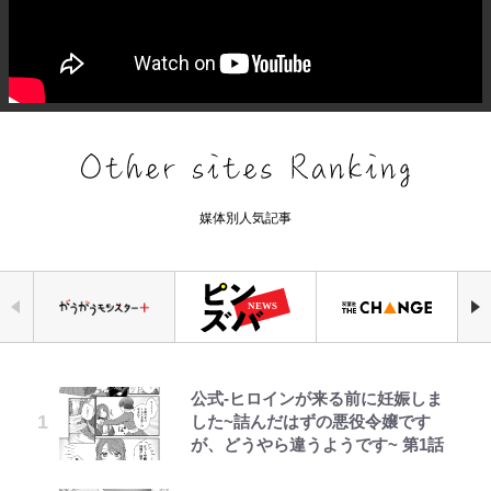
媒体別人気記事
公式-ヒロインが来る前に妊娠しま
【川口春奈と結婚】板倉滉は「めっ
三代目魚武濱田成夫「すっごい勉強
令和のNBAを先取りしていた!?
アユは「怒らせて掛ける」魚だっ
ボンジュールでポンジュースだゾ
空の轍と大地の雲と 第1回
【W杯】日本代表FW上田綺世の爆
した~詰んだはずの悪役令嬢です
ちゃモテる」 年収7億円・お洒落・
ができない阿呆」が京都の名門美術
『SLAM DUNK』が30年前に描い
た！ ルアーを追わせて釣りあげる
美女モデル妻｢ワンオペ苦言｣で動
が、どうやら違うようです~ 第1話
包容力…超愛される日本代表
高校に受かった理由「落ちたと思っ
た「驚きの戦術」ストレッチ5に大
「アユイング」のオリジナリティ＆
画削除の波紋…一方で株を上げ続け
てたので合格発表も行かなかったん
型ポイントガードも…
おもしろさを知る
る大谷翔平妻｢最強の処世術」
です」