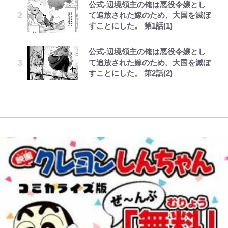
公式-辺境領主の俺は悪役令嬢とし
『夜ふかし』多田さん、上下の顎骨
ボーちゃんの一途な気持ちだゾ
第3回 出版までの道のり・その2
放送40周年『機動戦士ガンダム
【南会津に要チェックのキャンプ場
｢たのむ。売ってくれ｣松田直樹さ
て追放された嫁のため、大国を滅ぼ
を切る大整形後初のイメチェン近影
FRUITS ZIPPER鎮西寿々歌が語る
ZZ』いまだ語り継がれる「伝説の
あり！】観光名所「大内宿」まで
ん急逝から15年…横浜FMが開幕戦
すことにした。 第1話(1)
に「中顔面がかなり縮小」「面長が
『天才てれびくん』時代の学びと
トンデモシーン」 「Zザク」に
10分＆100％源泉風呂に入り放題！
で着る追悼Tシャツにファン熱望
改善」の声
22歳でアイドルの道を切り拓いた
「謎の光」も…
「こぼうしの湯 洗心亭キャンプサ
｢買いたい…そして選手と一緒に着
公式-辺境領主の俺は悪役令嬢とし
とうちゃんが出世するゾ
レビュー『仮面家族』悠木シュン・
「人生最大の決断」
イト」
たい｣
長瀬智也の“角刈りちっく短髪”変
て追放された嫁のため、大国を滅ぼ
著
「あまりにも破格すぎる…」
貌姿に「超絶イケメン」大反響 意
すことにした。 第2話(2)
FRUITS ZIPPER鎮西寿々歌に訪れ
『BLEACH 千年血戦篇』限定21ア
【夏は涼しい長野で「車中泊」旅】
超大物女優との熱愛報道でも話題！
味深「スネ毛ハラスメント」にも注
た最大のピンチ「身体がいうことを
イテムがサンキューマートに初登
良質な湯は “山の恵み”！ 満足度を
板倉滉所属アヤックスの｢カッコよ
目
きかない…」多忙な日々を乗り越え
場！豊富なラインナップにファンも
上げてくれる「温泉付きRVパー
すぎる｣黒×金の新アウェイユニに
る“意外な回復方法”
驚愕
ク」おすすめ3選
反響！｢これは買い｣｢ここ10年でベ
スト｣