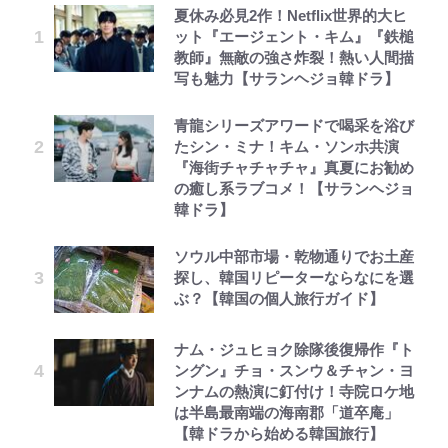
夏休み必見2作！Netflix世界的大ヒ
ット『エージェント・キム』『鉄槌
教師』無敵の強さ炸裂！熱い人間描
写も魅力【サランヘジョ韓ドラ】
青龍シリーズアワードで喝采を浴び
たシン・ミナ！キム・ソンホ共演
『海街チャチャチャ』真夏にお勧め
の癒し系ラブコメ！【サランヘジョ
韓ドラ】
ソウル中部市場・乾物通りでお土産
探し、韓国リピーターならなにを選
ぶ？【韓国の個人旅行ガイド】
ナム・ジュヒョク除隊後復帰作『ト
ングン』チョ・スンウ＆チャン・ヨ
ンナムの熱演に釘付け！寺院ロケ地
は半島最南端の海南郡「道卒庵」
【韓ドラから始める韓国旅行】