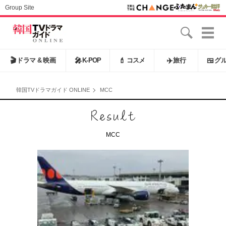
Group Site
🎬
ドラマ & 映画
🎤
K-POP
💄
コスメ
✈️
旅行
🍱
グ
韓国TVドラマガイド ONLINE
MCC
MCC