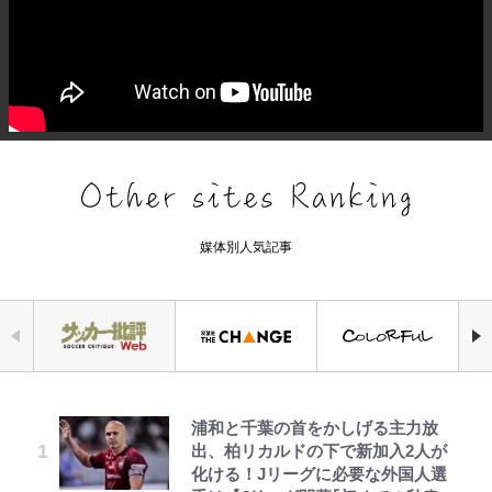
媒体別人気記事
浦和と千葉の首をかしげる主力放
錦織一清の写真集はなぜ私服なの
空の轍と大地の雲と 第1回
でっかい男になりたいゾ
公式-ヒロインが来る前に妊娠しま
「自分の絵ごと、このジャンルはそ
千葉雄大、ほっそりイケメン近影に
荒々しい「火山帯」の一端にいるこ
出、柏リカルドの下で新加入2人が
か…高級ブランドをやめ等身大の自
した~詰んだはずの悪役令嬢です
ろそろ終わりかな」江口寿史が炎上
「顔パンパンだったのに」反響 視
とを体感！ 登頂約10分でも大迫力
化ける！Jリーグに必要な外国人選
分を表現する現在「ちゃんとおじい
が、どうやら違うようです~ 第1話
を経て樋口毅宏に語ったこと
聴者が想った激変の納得理由
「吾妻小富士」火口を1周する「1