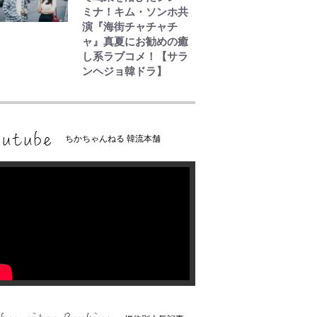
ミナ！キム・ソンホ共
演『海街チャチャチ
ャ』真夏にお勧めの癒
し系ラブコメ！【サラ
ンヘジョ韓ドラ】
ちかちゃんねる 韓流本舗