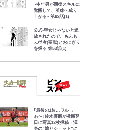
~中年男が回復スキルに
「電気風呂の数は全国
覚醒して、英雄へ成り
一」温泉じゃないのに
上がる~ 第82話(1)
大満足！ 上高地帰りに
寄りたい「林檎の湯屋
公式-聖女じゃないと追
おぶ～」【山帰り、今
放されたので、もふも
日はどこでととのう？
ふ従者(聖獣)とおにぎり
vol.7】
を握る 第53話(1)
えびめしの流儀
オラの引越し物語 サボ
テン大襲撃
でっかい男になりたい
｢最後の1枚…ワルぃ
ゾ
ゎ〜｣鈴木優磨が激勝翌
日に写真12枚投稿→渾
身の“煽りショット”に