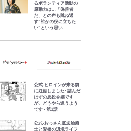
るボランティア活動の
原動力は…「偽善者
だ」との声も跳ね返
す“誰かの役に立ちた
い”という思い
【知ってる？「日本本
土四極踏破証明書」】
広島から本州4島の最南
端へ「ドライブがてら
行ってみた」意外な結
果！「車中泊レポー
ト」
荒々しい「火山帯」の
公式-ヒロインが来る前
一端にいることを体
に妊娠しました~詰んだ
感！ 登頂約10分でも大
はずの悪役令嬢です
迫力「吾妻小富士」火
が、どうやら違うよう
口を1周する「1時間半
です~ 第1話
ハイキング」パノラマ
絶景レポ【福島県福島
公式-おっさん底辺治癒
市】
士と愛娘の辺境ライフ