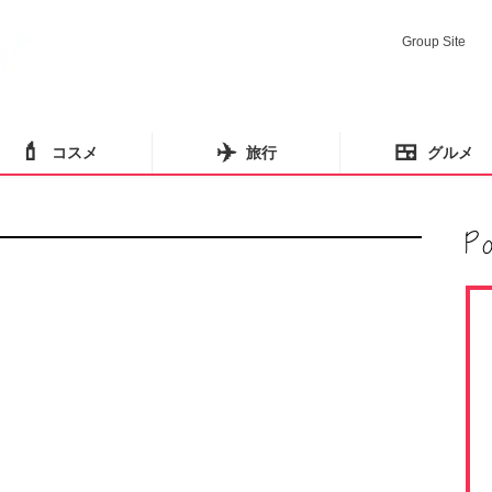
Group Site
💄
✈️
🍱
コスメ
旅行
グルメ