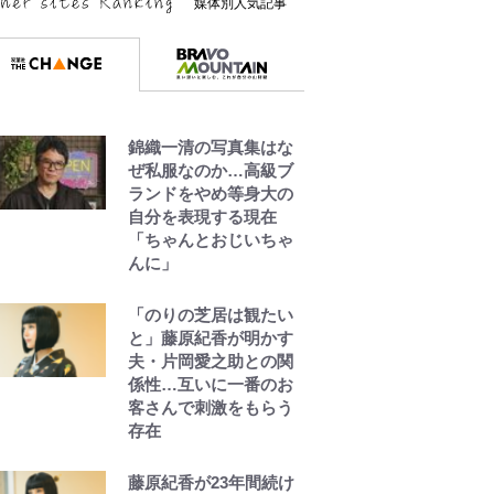
媒体別人気記事
錦織一清の写真集はな
ぜ私服なのか…高級ブ
ランドをやめ等身大の
自分を表現する現在
「ちゃんとおじいちゃ
んに」
「のりの芝居は観たい
と」藤原紀香が明かす
夫・片岡愛之助との関
係性…互いに一番のお
客さんで刺激をもらう
存在
藤原紀香が23年間続け