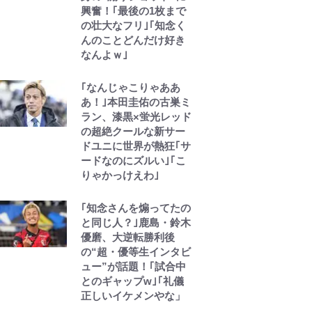
興奮！｢最後の1枚まで
の壮大なフリ｣｢知念く
んのことどんだけ好き
なんよｗ｣
｢なんじゃこりゃああ
あ！｣本田圭佑の古巣ミ
ラン、漆黒×蛍光レッド
の超絶クールな新サー
ドユニに世界が熱狂｢サ
ードなのにズルい｣｢こ
りゃかっけえわ｣
｢知念さんを煽ってたの
と同じ人？｣鹿島・鈴木
優磨、大逆転勝利後
の“超・優等生インタビ
ュー”が話題！｢試合中
とのギャップw｣｢礼儀
正しいイケメンやな」
宮崎麗果、“10キロ