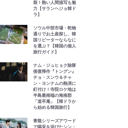
裂！熱い人間描写も魅
力【サランヘジョ韓ド
ラ】
ソウル中部市場・乾物
通りでお土産探し、韓
国リピーターならなに
を選ぶ？【韓国の個人
旅行ガイド】
ナム・ジュヒョク除隊
後復帰作『トングン』
チョ・スンウ＆チャ
ン・ヨンナムの熱演に
釘付け！寺院ロケ地は
半島最南端の海南郡
「道卒庵」【韓ドラか
ら始める韓国旅行】
青龍シリーズアワード
で喝采を浴びたシン・