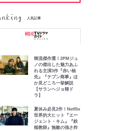
人気記事
韓流傑作選！2PMジュ
ノの傑出した魅力あふ
れる主演3作『赤い袖
先』『テプン商事』ほ
か見どころ一挙解説
【サランヘジョ韓ド
ラ】
夏休み必見2作！Netflix
世界的大ヒット『エー
ジェント・キム』『鉄
槌教師』無敵の強さ炸