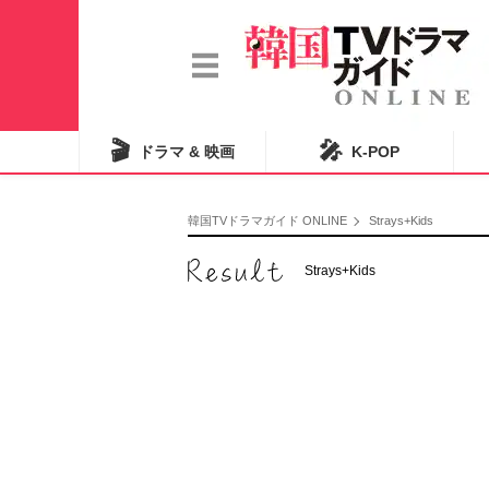
🎬
🎤
ドラマ & 映画
K-POP
韓国TVドラマガイド ONLINE
Strays+Kids
Strays+Kids