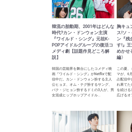
韓流の胎動期、2001年はどんな
胸キュ
時代?カン・ドンウォン主演
ス!ソ
『ワイルド・シング』元祖K-
ン『残
POPアイドルグループの復活コ
す!』
メディ劇【話題作見どころ解
めかせる!〈
説】
編〉
韓国の芸能界を舞台にしたコメディ映
この夏、
画『ワイルド・シング』がNetflixで配
マが、6月2
信中だ。カン・ドンウォン扮する主人
占配信中
公ヒョヌ、オム・テグ扮するサング、
れ果てた
パク・ジヒョン扮するドミの3人が、男
を続ける
女混成ヒップホップアイドル...
広げるオフ