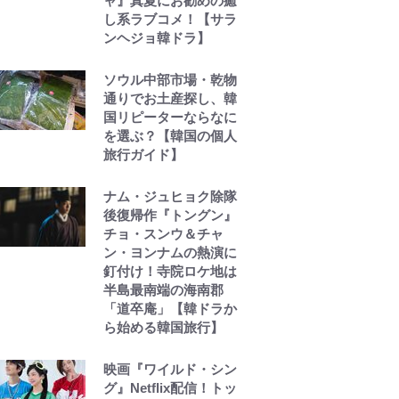
ャ』真夏にお勧めの癒
し系ラブコメ！【サラ
ンヘジョ韓ドラ】
ソウル中部市場・乾物
通りでお土産探し、韓
国リピーターならなに
を選ぶ？【韓国の個人
旅行ガイド】
ナム・ジュヒョク除隊
後復帰作『トングン』
チョ・スンウ＆チャ
ン・ヨンナムの熱演に
釘付け！寺院ロケ地は
半島最南端の海南郡
「道卒庵」【韓ドラか
ら始める韓国旅行】
映画『ワイルド・シン
グ』Netflix配信！トッ