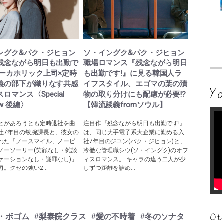
ングク&パク・ジヒョン
ソ・イングク&パク・ジヒョン
残念ながら明日も出勤で
職場ロマンス『残念ながら明日
ワーカホリック上司×定時
も出勤です!』に見る韓国人ラ
義の部下が織りなす共感
イフスタイル、エゴマの葉の漬
ロマンス〈Special
物の取り分けにも配慮が必要!?
iew 後編〉
【韓流談義fromソウル】
とがあろうとも定時退社を曲
注目作『残念ながら明日も出勤です!』
社7年目の敏腕課長と、彼女の
は、同じ大手電子系大企業に勤める入
れた「ノースマイル、ノーピ
社7年目のジユン(パク・ジヒョン)と、
ノーソーリー(笑顔なし・雑談
冷徹な管理職シウ(ソ・イングク)のオフ
ケーションなし・謝罪なし)」
ィスロマンス。 キャラの違う二人が少
。クセの強い2...
しずつ距離を詰め...
・ボゴム
#梨泰院クラス
#愛の不時着
#冬のソナタ