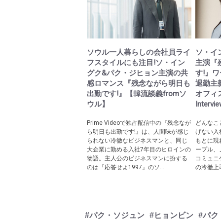
ソウル一人暮らしの会社員ライ
ソ・イ
フスタイルにも注目!ソ・イン
主演『
グク&パク・ジヒョン主演の共
す!』
感ロマンス『残念ながら明日も
退勤主
出勤です!』【韓流談義fromソ
オフィス
ウル】
Interv
Prime Videoで独占配信中の『残念なが
どんなこ
ら明日も出勤です!』は、人間味が感じ
げない入
られない冷徹なビジネスマンと、同じ
もとに現
大企業に勤める入社7年目のヒロインの
ープル、
物語。主人公のビジネスマンに扮する
コミュニ
のは『応答せよ1997』のソ...
の冷徹上司
#パク・ソジュン
#ヒョンビン
#パク