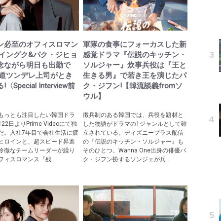
ン必至のオフィスロマン
軍隊の食事にフォーカスした新
・イングク&パク・ジヒョ
感覚ドラマ『伝説のキッチン・
念ながら明日も出勤で
ソルジャー』炊事兵役は『王と
王道ツンデレ上司がとき
生きる男』で若き王を演じたパ
Special Interview前
ク・ジフン!【韓流談義fromソ
ウル】
もっとも注目したい韓国ドラ
徴兵制のある韓国では、兵役を題材と
2日よりPrime Videoにて独
した物語がドラマの1ジャンルとして確
だ。入社7年目で会社生活に疲
立されている。ディズニープラス配信
ヒロインと、超スピード昇進
の『伝説のキッチン・ソルジャー』も
冷徹なチームリーダーが繰り
そのひとつ。Wanna One出身の俳優パ
ィスロマンス『残...
ク・ジフン扮するソンジェが兵...