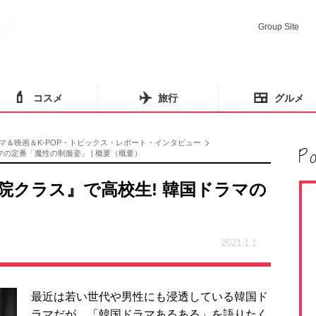
Group Site
💄
✈️
🍱
コスメ
旅行
グルメ
マ＆映画＆K-POP・トピックス・レポート・インタビュー
の定番「魔性の制服姿」 | 概要（概要）
院クラス』で高校生! 韓国ドラマの
2021.1.1
最近は若い世代や男性にも浸透している韓国ド
ラマだが、「韓国ドラマあるある」を語りたく