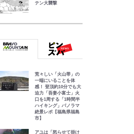
テン大襲撃
浦和と千葉の首をかし
げる主力放出、柏リカ
ルドの下で新加入2人が
化ける！Jリーグに必要
な外国人選手は【Jリー
グ開幕｢初めての秋春
制｣の大激論】(4)
｢お土産最高すぎ笑｣｢ど
荒々しい「火山帯」の
うやって入手？｣ブライ
一端にいることを体
トン帰還の三笘薫、同
感！ 登頂約10分でも大
僚に“ポケカ”をプレゼ
迫力「吾妻小富士」火
ント！｢薫の笑顔見れて
口を1周する「1時間半
よかった｣｢大喜びのリ
ハイキング」パノラマ
ュテル可愛すぎ｣
絶景レポ【福島県福島
市】
W杯クオーター制への
大反発か、FIFA会長を
アユは「怒らせて掛け
追い詰めた｢欧州のボイ