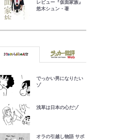
レビュー『仮面家族』
と「貝殻水着」を超え
悠木シュン・著
る伝説の衣装に迫る
公式-ヒロインが来る前
に妊娠しました~詰んだ
はずの悪役令嬢です
が、どうやら違うよう
です~ 第1話
公式-婚約破棄されたの
でお掃除メイドになっ
たら笑わない貴公子様
でっかい男になりたい
に溺愛されました 第27
ゾ
話(3)
公式-だって、あなたが
浅草は日本の心だゾ
浮気をしたから 第9話
(1)
オラの引越し物語 サボ