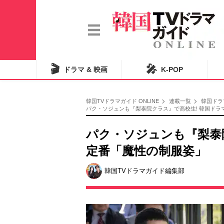
🎬
🎤
ドラマ & 映画
K-POP
韓国TVドラマガイド ONLINE
連載一覧
韓国ドラ
パク・ソジュンも『梨泰院クラス』で高校生! 韓国ドラマ
パク・ソジュンも『梨泰
定番「魔性の制服姿」
韓国TVドラマガイド編集部