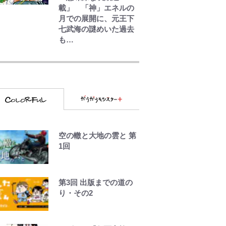
載」 「神」エネルの
月での展開に、元王下
七武海の謎めいた過去
も…
錦織一清の写真集はな
ぜ私服なのか…高級ブ
ランドをやめ等身大の
自分を表現する現在
「ちゃんとおじいちゃ
んに」
誹謗中傷も「『そうせ
空の轍と大地の雲と 第
ざるを得ない事情』が
1回
ある」…山尾志桜里が
SNSのバッシングにも
向き合う理由と独自メ
ンタル術
第3回 出版までの道の
り・その2
武田久美子が語る23年
ぶり写真集の裏側…57
歳の妥協なき美ボディ