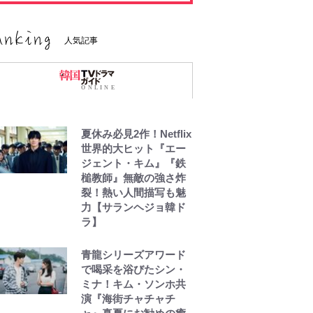
人気記事
夏休み必見2作！Netflix
世界的大ヒット『エー
ジェント・キム』『鉄
槌教師』無敵の強さ炸
裂！熱い人間描写も魅
力【サランヘジョ韓ド
ラ】
青龍シリーズアワード
で喝采を浴びたシン・
ミナ！キム・ソンホ共
演『海街チャチャチ