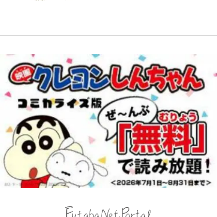
との声も跳ね返す“誰かの役に立ち
び、漫画に向かう江口寿史の現在地
｢守り方かっこよすぎ｣上田綺世が
た！ ルアーを追わせて釣りあげる
たい”という思い
妻の“ワンオペ騒動”に家族写真で
「アユイング」のオリジナリティ＆
アンサー！ボールも嫁の炎上も収め
おもしろさを知る
る“神対応”に新婚の板倉、久保、
長友夫妻も続々エール！