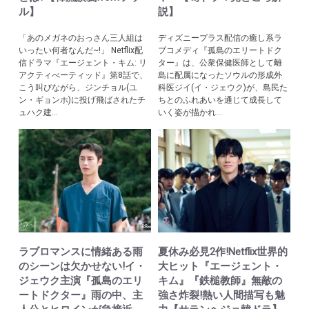
ル】
説】
「あのメガネのおっさん三人組は
ディズニープラス配信の癒し系ラ
いったい何者なんだ~!」 Netflix配
ブコメディ『孤島のエリートドク
信ドラマ『エージェント・キム: リ
ター』は、公衆保健医師として離
アクティべーティッド』第8話で、
島に配属になったソウルの形成外
こう叫びながら、ジンチョル(ユ
科医ジイ(イ・ジェウク)が、島民た
ン・ギョンホ)に投げ飛ばされたチ
ちとのふれあいを通じて成長して
ュハク建...
いく姿が描かれ...
ラブロマンスに情緒ある雨
夏休み必見2作!Netflix世界的
のシーンは欠かせない!イ・
大ヒット『エージェント・
ジェウク主演『孤島のエリ
キム』『鉄槌教師』無敵の
ートドクター』雨の中、主
強さ炸裂!熱い人間描写も魅