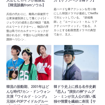
人公とヒロインが急接近
力【サランヘジョ韓ドラ】
【韓流談義fromソウル】
超ハードな拳アクションを売り物
にした韓国ドラマが連続してNetflix
兵役の代わりに、離島の保健所で
で大ヒットしている。『鉄槌教
公衆保健医師として働くジイ(イ・
師』と『エージェント・キム: リア
ジェウク)の成長と恋の物語『孤島
クティべーティッド』である。 ス
のエリートドクター』。物語の序
カッとする勧善懲悪ドラマの典型
盤は島でのカルチャーショックが
であり、主人...
描かれるが、中盤からは同僚の看
護師ヘリ(シン...
韓流の胎動期、2001年はど
韓ドラ史上に残る名作史劇
んな時代?カン・ドンウォン
『恋人』”演技の神”ナムグ
主演『ワイルド・シング』
ン・ミンが主人公の深い孤
元祖K-POPアイドルグルー
独や情愛を繊細に表現【サ