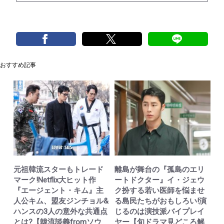
おすすめ記事
元祖韓流スターもトレード
離島が舞台の『孤島のエリ
マーク!Netflix大ヒット作
ートドクター』イ・ジェウ
『エージェント・キム』主
ク扮する若い医師を悩ませ
人公キム、盟友ジンチョル&
る島民たちがおもしろい!演
ハンスの3人の意外な共通点
じるのは演技派バイプレイ
とは?【韓流談義fromソウ
ヤー【旬ドラマ見どころ解