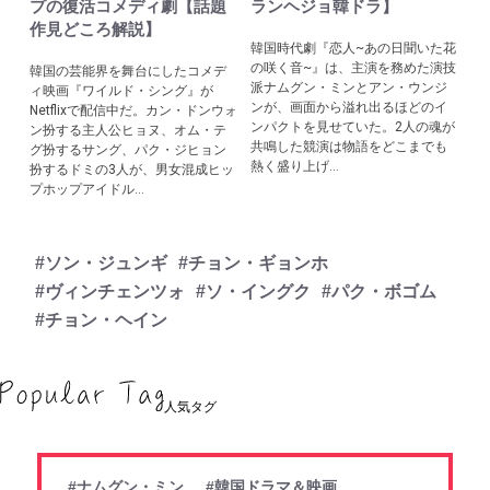
プの復活コメディ劇【話題
ランヘジョ韓ドラ】
作見どころ解説】
韓国時代劇『恋人~あの日聞いた花
の咲く音~』は、主演を務めた演技
韓国の芸能界を舞台にしたコメデ
派ナムグン・ミンとアン・ウンジ
ィ映画『ワイルド・シング』が
ンが、画面から溢れ出るほどのイ
Netflixで配信中だ。カン・ドンウォ
ンパクトを見せていた。2人の魂が
ン扮する主人公ヒョヌ、オム・テ
共鳴した競演は物語をどこまでも
グ扮するサング、パク・ジヒョン
熱く盛り上げ...
扮するドミの3人が、男女混成ヒッ
プホップアイドル...
#ソン・ジュンギ
#チョン・ギョンホ
#ヴィンチェンツォ
#ソ・イングク
#パク・ボゴム
#チョン・ヘイン
人気タグ
#ナムグン・ミン
#韓国ドラマ＆映画