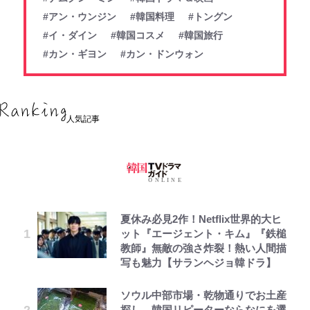
#アン・ウンジン
#韓国料理
#トングン
#イ・ダイン
#韓国コスメ
#韓国旅行
#カン・ギヨン
#カン・ドンウォン
人気記事
夏休み必見2作！Netflix世界的大ヒ
ット『エージェント・キム』『鉄槌
教師』無敵の強さ炸裂！熱い人間描
写も魅力【サランヘジョ韓ドラ】
ソウル中部市場・乾物通りでお土産
探し、韓国リピーターならなにを選