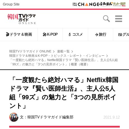
Group Site
🎬
ドラマ & 映画
🎤
K-POP
💄
コスメ
✈️
旅行
🍱
グ
韓国TVドラマガイド ONLINE
連載一覧
韓国ドラマ＆映画＆K-POP・トピックス・レポート・インタビュー
「一度観たら絶対ハマる」Netflix韓国ドラマ『賢い医師生活』、主人公5人組
「99ズ」の魅力と「3つの見所ポイント」 | 概要（概要）
「一度観たら絶対ハマる」Netflix韓国
ドラマ『賢い医師生活』、主人公5人
組「99ズ」の魅力と「3つの見所ポイ
ント」
文：
韓国TVドラマガイド編集部
2021.9.12