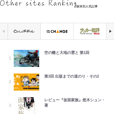
媒体別人気記事
空の轍と大地の雲と 第1回
錦織一清の写真集はなぜ私服なの
浦和と千葉の首をかしげる主力放
公式-ヒロインが来る前に妊娠しま
「自分の絵ごと、このジャンルはそ
荒々しい「火山帯」の一端にいるこ
でっかい男になりたいゾ
千葉雄大、ほっそりイケメン近影に
か…高級ブランドをやめ等身大の自
出、柏リカルドの下で新加入2人が
した~詰んだはずの悪役令嬢です
ろそろ終わりかな」江口寿史が炎上
とを体感！ 登頂約10分でも大迫力
「顔パンパンだったのに」反響 視
分を表現する現在「ちゃんとおじい
化ける！Jリーグに必要な外国人選
が、どうやら違うようです~ 第1話
を経て樋口毅宏に語ったこと
「吾妻小富士」火口を1周する「1
聴者が想った激変の納得理由
ちゃんに」
手は【Jリーグ開幕｢初めての秋春
時間半ハイキング」パノラマ絶景レ
制｣の大激論】(4)
ポ【福島県福島市】
第3回 出版までの道のり・その2
公式-婚約破棄されたのでお掃除メ
ファミマと『VIVANT』第2シーズ
浅草は日本の心だゾ
GLAY・TERU＆PUFFY大貫亜美
錦織一清が語る還暦からの新たな挑
イドになったら笑わない貴公子様に
ンのコラボがスタート！ “別班饅
の“共演”ショットに「夫婦で写っ
戦…少年隊の分岐点と60代で挑む
｢めーっちゃオシャじゃん｣中田英
青く美しい「幸せのブルービー」の
溺愛されました 第27話(3)
頭”や限定グッズ登場にファン感激
てるの尊い」 長女はもう23歳
映画監督作『僕は瞳に恋してる』
寿やトッティも愛した名門ローマ、
正体とは？ 身近な場所で見つける
「これは買うしかない！」
新アウェイユニが大評判！｢カッコ
コツを紹介【あなたのすぐそばにい
レビュー『仮面家族』悠木シュン・
公式-だって、あなたが浮気をした
ボーちゃんの一途な気持ちだゾ
オダウエダ植田、「2年半で56kg
いい｣｢好きなデザイン｣｢今年は2nd
る「季節の虫」の探し方 vol.21】
藤原紀香が23年間続けるボランテ
「まだ2枚しか描けてないんだよね
著
から 第9話(1)
増」130㎏ボディに驚きと心配 過
買おうかな｣
ィア活動の原動力は…「偽善者だ」
ぇ」作家・樋口毅宏が問う、今再
去の「めちゃ美人」写真も再び
アユは「怒らせて掛ける」魚だっ