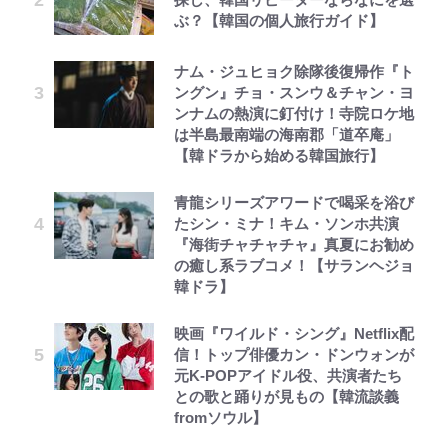
ぶ？【韓国の個人旅行ガイド】
ナム・ジュヒョク除隊後復帰作『ト
ングン』チョ・スンウ＆チャン・ヨ
ンナムの熱演に釘付け！寺院ロケ地
は半島最南端の海南郡「道卒庵」
【韓ドラから始める韓国旅行】
青龍シリーズアワードで喝采を浴び
たシン・ミナ！キム・ソンホ共演
『海街チャチャチャ』真夏にお勧め
の癒し系ラブコメ！【サランヘジョ
韓ドラ】
映画『ワイルド・シング』Netflix配
信！トップ俳優カン・ドンウォンが
元K-POPアイドル役、共演者たち
との歌と踊りが見もの【韓流談義
fromソウル】