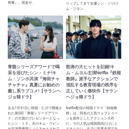
商事』。現金や...
リップしてきて女優シン・ソリ(イ
ム・ジヨン...
青龍シリーズアワードで喝
怒涛の大ヒットを記録!キ
采を浴びたシン・ミナ!キ
ム・ムヨル主演Netflix『鉄槌
ム・ソンホ共演『海街チャ
教師』派手なアクションで
チャチャ』真夏にお勧めの
混乱する教育現場の秩序を
癒し系ラブコメ!【サランヘ
正していく痛快作【サラン
ジョ韓ドラ】
ヘジョ韓ドラ】
去る7月31日に韓国・仁川で開催さ
Netflix配信の韓国ドラマ『鉄槌教
れた第5回「青龍シリーズアワー
師』は、同名の人気ウェブトゥー
ド」の大賞のプレゼンターとなっ
ンを原作としたアクション大作
たシン・ミナ。夫のキム・ウビン
だ。その人気は韓国国内だけにと
が主演男優賞にノミネートされて
どまらない。すでに世界各国で大