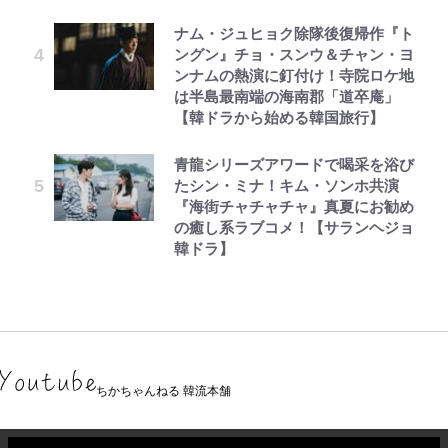
ナム・ジュヒョク除隊後復帰作『ト
ングン』チョ・スンウ＆チャン・ヨ
ンナムの熱演に釘付け！寺院ロケ地
は半島最南端の海南郡「道卒庵」
【韓ドラから始める韓国旅行】
青龍シリーズアワードで喝采を浴び
たシン・ミナ！キム・ソンホ共演
『海街チャチャチャ』真夏にお勧め
の癒し系ラブコメ！【サランヘジョ
韓ドラ】
ちかちゃんねる 韓流本舗