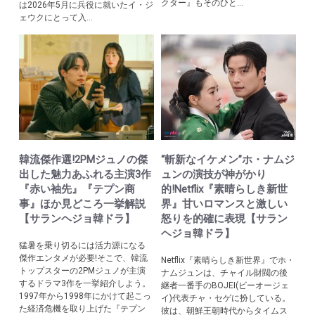
クター』もそのひと...
は2026年5月に兵役に就いたイ・ジ
ェウクにとって入...
韓流傑作選!2PMジュノの傑
“斬新なイケメン”ホ・ナムジ
出した魅力あふれる主演3作
ュンの演技が神がかり
『赤い袖先』『テプン商
的!Netflix『素晴らしき新世
事』ほか見どころ一挙解説
界』甘いロマンスと激しい
【サランヘジョ韓ドラ】
怒りを的確に表現【サラン
ヘジョ韓ドラ】
猛暑を乗り切るには活力源になる
傑作エンタメが必要!そこで、韓流
Netflix『素晴らしき新世界』でホ・
トップスターの2PMジュノが主演
ナムジュンは、チャイル財閥の後
するドラマ3作を一挙紹介しよう。
継者一番手のBOJEI(ビーオージェ
1997年から1998年にかけて起こっ
イ)代表チャ・セゲに扮している。
た経済危機を取り上げた『テプン
彼は、朝鮮王朝時代からタイムス