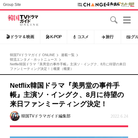
Group Site
🎬
ドラマ & 映画
🎤
K-POP
💄
コスメ
✈️
旅行
🍱
グ
韓国TVドラマガイド ONLINE
連載一覧
韓流エンタメ・ホットニュース
Netflix韓国ドラマ『美男堂の事件手帳』主演ソ・イングク、8月に待望の来日
ファンミーティング決定！ | 概要（概要）
Netflix韓国ドラマ『美男堂の事件手
帳』主演ソ・イングク、8月に待望の
来日ファンミーティング決定！
韓国TVドラマガイド編集部
2022.6.24