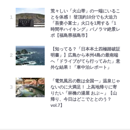
荒々しい「火山帯」の一端にいるこ
えびめしの流儀
空の轍と大地の雲と 第1回
千葉雄大、ほっそりイケメン近影に
「自分の絵ごと、このジャンルはそ
公式-ヒロインが来る前に妊娠しま
錦織一清の写真集はなぜ私服なの
｢なんじゃこりゃあああ！｣本田圭
とを体感！ 登頂約10分でも大迫力
「顔パンパンだったのに」反響 視
ろそろ終わりかな」江口寿史が炎上
した~詰んだはずの悪役令嬢です
か…高級ブランドをやめ等身大の自
佑の古巣ミラン、漆黒×蛍光レッド
「吾妻小富士」火口を1周する「1
聴者が想った激変の納得理由
を経て樋口毅宏に語ったこと
が、どうやら違うようです~ 第1話
分を表現する現在「ちゃんとおじい
の超絶クールな新サードユニに世界
時間半ハイキング」パノラマ絶景レ
ちゃんに」
が熱狂｢サードなのにズルい｣｢こり
ポ【福島県福島市】
ゃかっけえわ｣
オラの引越し物語 サボテン大襲撃
第3回 出版までの道のり・その2
村上佳菜子、“遠距離結婚”の夫と
1万円超えも「納得のクオリティ」
公式-聖女じゃないと追放されたの
「のりの芝居は観たいと」藤原紀香
の再会にデレデレ…顔出し公開
『この素晴らしい世界に祝福を！』
で、もふもふ従者(聖獣)とおにぎり
【知ってる？「日本本土四極踏破証
が明かす夫・片岡愛之助との関係
｢最後の1枚…ワルぃゎ〜｣鈴木優磨
「愛が足りない」不満を漏らしてい
10万針以上の密度で再現された“め
を握る 第53話(1)
明書」】広島から本州4島の最南端
性…互いに一番のお客さんで刺激を
が激勝翌日に写真12枚投稿→渾身
た過去も
ぐみん刺繍ワークシャツ”にファン
へ「ドライブがてら行ってみた」意
もらう存在
の“煽りショット”に興奮！｢最後の
も感動
でっかい男になりたいゾ
レビュー『仮面家族』悠木シュン・
公式-おっさん底辺治癒士と愛娘の
外な結果！「車中泊レポート」
1枚までの壮大なフリ｣｢知念くんの
宮崎麗果、“10キロ減”告白後の背
著
辺境ライフ ~中年男が回復スキルに
ことどんだけ好きなんよｗ｣
江口洋介の人生最大のCHANGEは
骨・肋骨くっきりトレ姿に「痩せ過
映画『ちいかわ』入場者特典「第２
覚醒して、英雄へ成り上がる~ 第82
「電気風呂の数は全国一」温泉じゃ
「ファミリーができたこと」時には
ぎてませんか」心配の声も 夫・黒
弾」がスタート！まさかの人気アイ
話(1)
ないのに大満足！ 上高地帰りに寄
30人で…江口流“普通の”子育てメ
｢知念さんを煽ってたのと同じ
木啓司にはDV巡る逮捕報道
テムに称賛続々「豪華すぎる！」
りたい「林檎の湯屋 おぶ～」【山
ソッドとは
人？｣鹿島・鈴木優磨、大逆転勝利
帰り、今日はどこでととのう？
後の“超・優等生インタビュー”が
vol.7】
話題！｢試合中とのギャップw｣｢礼
儀正しいイケメンやな」