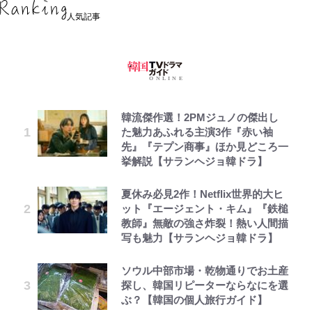
人気記事
韓流傑作選！2PMジュノの傑出し
た魅力あふれる主演3作『赤い袖
先』『テプン商事』ほか見どころ一
挙解説【サランヘジョ韓ドラ】
夏休み必見2作！Netflix世界的大ヒ
ット『エージェント・キム』『鉄槌
教師』無敵の強さ炸裂！熱い人間描
写も魅力【サランヘジョ韓ドラ】
ソウル中部市場・乾物通りでお土産
探し、韓国リピーターならなにを選
ぶ？【韓国の個人旅行ガイド】