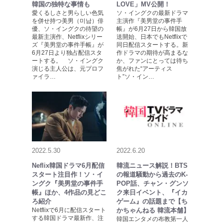
韓国の独特な事情も
LOVE」MV公開！
愛くるしさと男らしい色気
ソ・イングクの最新ドラマ
を併せ持つ美男（미남）俳
主演作『美男堂の事件手
優、ソ・イングクの待望の
帳』が6月27日から韓国放
最新主演作、Netflixシリー
送開始、日本でもNetflixで
ズ『美男堂の事件手帳』が
同日配信スタートする。新
6月27日より独占配信スタ
作ドラマの期待が高まるな
ートする。 ソ・イングク
か、ファンにとっては待ち
演じる主人公は、元プロフ
焦がれた“アーティス
ァイラ…
ト”ソ・イン…
2022.5.30
2022.6.20
Neflix韓国ドラマ6月配信
韓流ニュース解説！BTS
スタート注目作！ソ・イ
の報道騒動から過去のK-
ングク『美男堂の事件手
POP話、チャン・グンソ
帳』ほか、4作品の見どこ
ク来日イベント、『イカ
ろ紹介
ゲーム』の話題まで【ち
Netflixで6月に配信スタート
かちゃんねる 韓流本舗】
する韓国ドラマ最新作、注
韓国エンタメの布教第一人