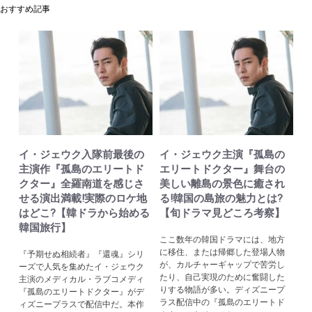
おすすめ記事
イ・ジェウク入隊前最後の
イ・ジェウク主演『孤島の
主演作『孤島のエリートド
エリートドクター』舞台の
クター』全羅南道を感じさ
美しい離島の景色に癒され
せる演出満載!実際のロケ地
る!韓国の島旅の魅力とは?
はどこ?【韓ドラから始める
【旬ドラマ見どころ考察】
韓国旅行】
ここ数年の韓国ドラマには、地方
に移住、または帰郷した登場人物
『予期せぬ相続者』『還魂』シリ
が、カルチャーギャップで苦労し
ーズで人気を集めたイ・ジェウク
たり、自己実現のために奮闘した
主演のメディカル・ラブコメディ
りする物語が多い。ディズニープ
『孤島のエリートドクター』がデ
ラス配信中の『孤島のエリートド
ィズニープラスで配信中だ。本作