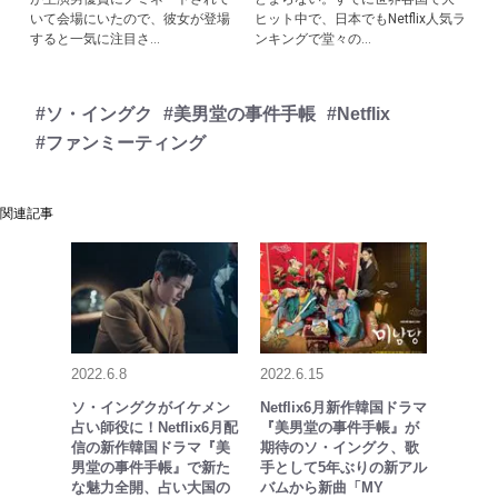
いて会場にいたので、彼女が登場
ヒット中で、日本でもNetflix人気ラ
すると一気に注目さ...
ンキングで堂々の...
#ソ・イングク
#美男堂の事件手帳
#Netflix
#ファンミーティング
関連記事
2022.6.8
2022.6.15
ソ・イングクがイケメン
Netflix6月新作韓国ドラマ
占い師役に！Netflix6月配
『美男堂の事件手帳』が
信の新作韓国ドラマ『美
期待のソ・イングク、歌
男堂の事件手帳』で新た
手として5年ぶりの新アル
な魅力全開、占い大国の
バムから新曲「MY