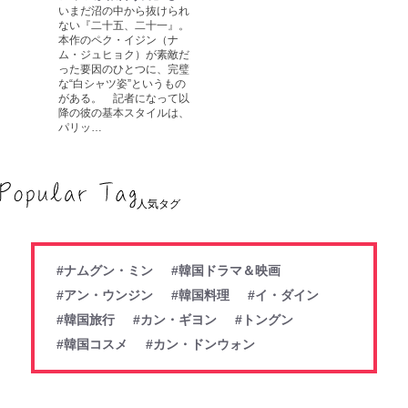
いまだ沼の中から抜けられ
ない『二十五、二十一』。
本作のペク・イジン（ナ
ム・ジュヒョク）が素敵だ
った要因のひとつに、完璧
な“白シャツ姿”というもの
がある。 記者になって以
降の彼の基本スタイルは、
パリッ…
人気タグ
#ナムグン・ミン
#韓国ドラマ＆映画
#アン・ウンジン
#韓国料理
#イ・ダイン
#韓国旅行
#カン・ギヨン
#トングン
#韓国コスメ
#カン・ドンウォン