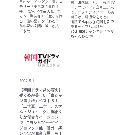
目のソ・イングク主演ミス
者・田代親世と、『韓国TV
テリー『美男堂の事件手
ドラマガイド』立ち上げ人
帳』ほか、4作品の見どこ
でチーフエディター・高橋
ろを一挙紹介！『空から降
尚子が、韓流愛をもとに、
る一億の星』や『ある日、
愉快でHappyな時間を皆で
私の家の玄関に滅亡が入っ
作るべく立ち上げた
てきた…
YouTubeチャンネル「ちか
ちゃんねる 韓…
2022.5.1
【韓国ドラマ斜め萌え】
働く姿が美しい「白シャ
ツ選手権」ベスト６！
『二十五、二十一』のナ
ム・ジュヒョク、腕まく
りが似合うイ・ジュン
ギ、“白シャツ王子”イ・
ジョンソク他…番外「黒
シャツが似合う男」も！