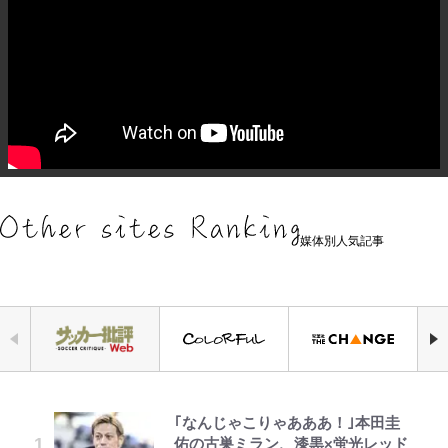
媒体別人気記事
｢なんじゃこりゃあああ！｣本田圭
空の轍と大地の雲と 第1回
錦織一清の写真集はなぜ私服なの
千葉雄大、ほっそりイケメン近影に
えびめしの流儀
「自分の絵ごと、このジャンルはそ
【キャンプ自己啓発】増えすぎたギ
公式-ヒロインが来る前に妊娠しま
佑の古巣ミラン、漆黒×蛍光レッド
か…高級ブランドをやめ等身大の自
「顔パンパンだったのに」反響 視
ろそろ終わりかな」江口寿史が炎上
アを棚卸し！ “ウルトラライト” 目
した~詰んだはずの悪役令嬢です