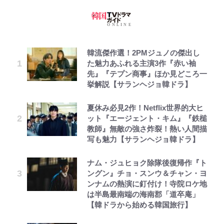
韓流傑作選！2PMジュノの傑出し
た魅力あふれる主演3作『赤い袖
先』『テプン商事』ほか見どころ一
挙解説【サランヘジョ韓ドラ】
夏休み必見2作！Netflix世界的大ヒ
ット『エージェント・キム』『鉄槌
教師』無敵の強さ炸裂！熱い人間描
写も魅力【サランヘジョ韓ドラ】
ナム・ジュヒョク除隊後復帰作『ト
ングン』チョ・スンウ＆チャン・ヨ
ンナムの熱演に釘付け！寺院ロケ地
は半島最南端の海南郡「道卒庵」
【韓ドラから始める韓国旅行】