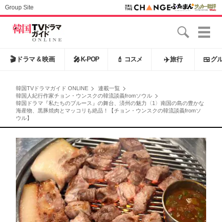
Group Site
🎬
ドラマ & 映画
🎤
K-POP
💄
コスメ
✈️
旅行
🍱
グ
韓国TVドラマガイド ONLINE
連載一覧
韓国人紀行作家チョン・ウンスクの韓流談義fromソウル
韓国ドラマ『私たちのブルース』の舞台、済州の魅力〈1〉南国の島の豊かな
海産物、黒豚焼肉とマッコリも絶品！【チョン・ウンスクの韓流談義fromソ
ウル】