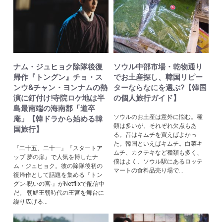
ナム・ジュヒョク除隊後復
ソウル中部市場・乾物通り
帰作『トングン』チョ・ス
でお土産探し、韓国リピー
ンウ&チャン・ヨンナムの熱
ターならなにを選ぶ?【韓国
演に釘付け!寺院ロケ地は半
の個人旅行ガイド】
島最南端の海南郡「道卒
ソウルのお土産は意外に悩む。種
庵」【韓ドラから始める韓
類は多いが、それぞれ欠点もあ
国旅行】
る。昔はキムチを買えばよかっ
た。韓国といえばキムチ。白菜キ
『二十五、二十一』『スタートア
ムチ、カクテキなど種類も多く、
ップ:夢の扉』で人気を博したナ
僕はよく、ソウル駅にあるロッテ
ム・ジュヒョク。彼の除隊後初の
マートの食料品売り場で...
復帰作として話題を集める『トン
グン-呪いの宮-』がNetflixで配信中
だ。 朝鮮王朝時代の王宮を舞台に
繰り広げる...