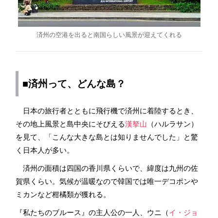
済州の空港を出ると南国らしい風景が迎えてくれる
■済州って、どんな島？
日本の旅行者とともに飛行機で済州に着陸するとき、
その地上風景と島中央にそびえる
漢拏山
（ハルラサン）
を見て、「こんな大きな島とは知りませんでした」と驚
く日本人が多い。
済州の面積は四国の香川県くらいで、緯度は九州の佐
賀県くらい。気候が温暖なので韓国では唯一デコポンや
ミカンなど柑橘類が獲れる。
『私たちのブルース』の主人公の一人、ウニ（
イ・ジョ