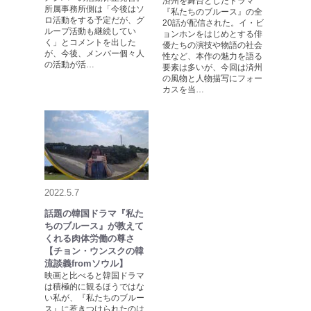
済州を舞台としたドラマ
所属事務所側は「今後はソ
『私たちのブルース』の全
ロ活動をする予定だが、グ
20話が配信された。イ・ビ
ループ活動も継続してい
ョンホンをはじめとする俳
く」とコメントを出した
優たちの演技や物語の社会
が、今後、メンバー個々人
性など、本作の魅力を語る
の活動が活…
要素は多いが、今回は済州
の風物と人物描写にフォー
カスを当…
2022.5.7
話題の韓国ドラマ『私た
ちのブルース』が教えて
くれる肉体労働の尊さ
【チョン・ウンスクの韓
流談義fromソウル】
映画と比べると韓国ドラマ
は積極的に観るほうではな
い私が、『私たちのブルー
ス』に惹きつけられたのは