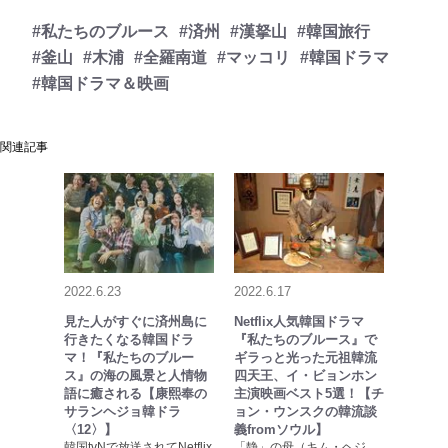
#私たちのブルース
#済州
#漢拏山
#韓国旅行
#釜山
#木浦
#全羅南道
#マッコリ
#韓国ドラマ
#韓国ドラマ＆映画
関連記事
2022.6.23
2022.6.17
見た人がすぐに済州島に
Netflix人気韓国ドラマ
行きたくなる韓国ドラ
『私たちのブルース』で
マ！『私たちのブルー
ギラっと光った元祖韓流
ス』の海の風景と人情物
四天王、イ・ビョンホン
語に癒される【康熙奉の
主演映画ベスト5選！【チ
サランヘジョ韓ドラ
ョン・ウンスクの韓流談
〈12〉】
義fromソウル】
韓国tvNで放送されてNetflix
「静」の母（キム・ヘジ