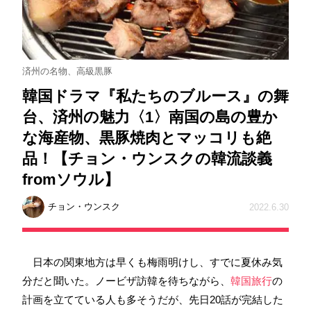
済州の名物、高級黒豚
韓国ドラマ『私たちのブルース』の舞
台、済州の魅力〈1〉南国の島の豊か
な海産物、黒豚焼肉とマッコリも絶
品！【チョン・ウンスクの韓流談義
fromソウル】
チョン・ウンスク
2022.6.30
日本の関東地方は早くも梅雨明けし、すでに夏休み気
分だと聞いた。ノービザ訪韓を待ちながら、
韓国旅行
の
計画を立てている人も多そうだが、先日20話が完結した