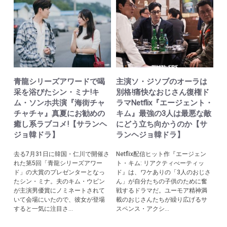
青龍シリーズアワードで喝
主演ソ・ジソブのオーラは
采を浴びたシン・ミナ!キ
別格!痛快なおじさん復権ド
ム・ソンホ共演『海街チャ
ラマNetflix『エージェント・
チャチャ』真夏にお勧めの
キム』最強の3人は最悪な敵
癒し系ラブコメ!【サランヘ
にどう立ち向かうのか【サ
ジョ韓ドラ】
ランヘジョ韓ドラ】
去る7月31日に韓国・仁川で開催さ
Netflix配信ヒット作『エージェン
れた第5回「青龍シリーズアワー
ト・キム: リアクティべーティッ
ド」の大賞のプレゼンターとなっ
ド』は、ワケありの「3人のおじさ
たシン・ミナ。夫のキム・ウビン
ん」が自分たちの子供のために奮
が主演男優賞にノミネートされて
戦するドラマだ。ユーモア精神満
いて会場にいたので、彼女が登場
載のおじさんたちが繰り広げるサ
すると一気に注目さ...
スペンス・アクシ...