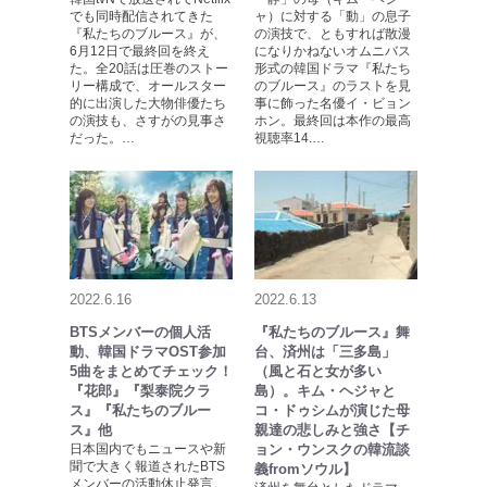
でも同時配信されてきた
ャ）に対する「動」の息子
『私たちのブルース』が、
の演技で、ともすれば散漫
6月12日で最終回を終え
になりかねないオムニバス
た。全20話は圧巻のストー
形式の韓国ドラマ『私たち
リー構成で、オールスター
のブルース』のラストを見
的に出演した大物俳優たち
事に飾った名優イ・ビョン
の演技も、さすがの見事さ
ホン。最終回は本作の最高
だった。…
視聴率14.…
2022.6.16
2022.6.13
BTSメンバーの個人活
『私たちのブルース』舞
動、韓国ドラマOST参加
台、済州は「三多島」
5曲をまとめてチェック！
（風と石と女が多い
『花郎』『梨泰院クラ
島）。キム・ヘジャと
ス』『私たちのブルー
コ・ドゥシムが演じた母
ス』他
親達の悲しみと強さ【チ
日本国内でもニュースや新
ョン・ウンスクの韓流談
聞で大きく報道されたBTS
義fromソウル】
メンバーの活動休止発言。