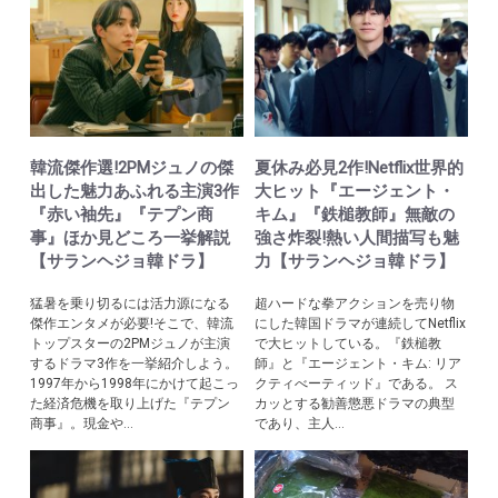
韓流傑作選!2PMジュノの傑
夏休み必見2作!Netflix世界的
出した魅力あふれる主演3作
大ヒット『エージェント・
『赤い袖先』『テプン商
キム』『鉄槌教師』無敵の
事』ほか見どころ一挙解説
強さ炸裂!熱い人間描写も魅
【サランヘジョ韓ドラ】
力【サランヘジョ韓ドラ】
猛暑を乗り切るには活力源になる
超ハードな拳アクションを売り物
傑作エンタメが必要!そこで、韓流
にした韓国ドラマが連続してNetflix
トップスターの2PMジュノが主演
で大ヒットしている。『鉄槌教
するドラマ3作を一挙紹介しよう。
師』と『エージェント・キム: リア
1997年から1998年にかけて起こっ
クティべーティッド』である。 ス
た経済危機を取り上げた『テプン
カッとする勧善懲悪ドラマの典型
商事』。現金や...
であり、主人...