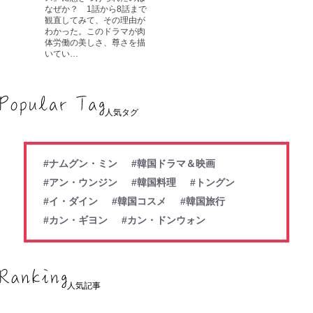
なぜか？ 1話から8話まで
観直してみて、その理由が
わかった。このドラマが肉
体労働の美しさ、尊さを描
いてい…
人気タグ
#ナムグン・ミン
#韓国ドラマ＆映画
#アン・ウンジン
#韓国料理
#トングン
#イ・ダイン
#韓国コスメ
#韓国旅行
#カン・ギヨン
#カン・ドンウォン
人気記事