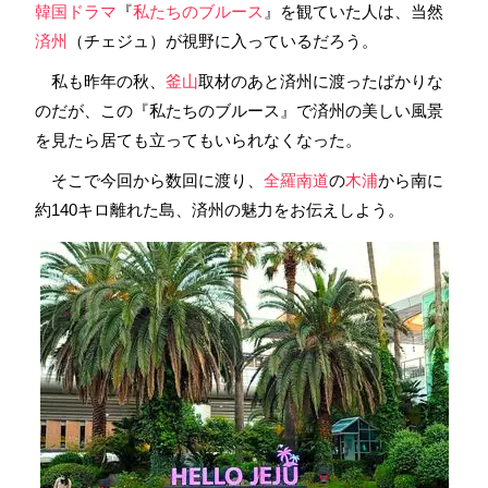
韓国ドラマ
『
私たちのブルース
』を観ていた人は、当然
済州
（チェジュ）が視野に入っているだろう。
私も昨年の秋、
釜山
取材のあと済州に渡ったばかりな
のだが、この『私たちのブルース』で済州の美しい風景
を見たら居ても立ってもいられなくなった。
そこで今回から数回に渡り、
全羅南道
の
木浦
から南に
約140キロ離れた島、済州の魅力をお伝えしよう。