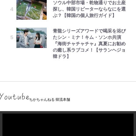
ソウル中部市場・乾物通りでお土産
探し、韓国リピーターならなにを選
ぶ？【韓国の個人旅行ガイド】
青龍シリーズアワードで喝采を浴び
たシン・ミナ！キム・ソンホ共演
『海街チャチャチャ』真夏にお勧め
の癒し系ラブコメ！【サランヘジョ
韓ドラ】
ちかちゃんねる 韓流本舗