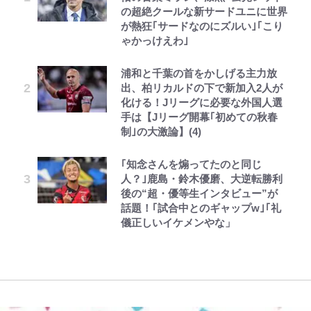
の超絶クールな新サードユニに世界
分を表現する現在「ちゃんとおじい
聴者が想った激変の納得理由
を経て樋口毅宏に語ったこと
指した「自分スタイル」再構築でわ
が、どうやら違うようです~ 第1話
が熱狂｢サードなのにズルい｣｢こり
ちゃんに」
かった「本当に必要な7つの道具」
ゃかっけえわ｣
とは
第3回 出版までの道のり・その2
GLAY・TERU＆PUFFY大貫亜美
でっかい男になりたいゾ
映画『ちいかわ』入場者特典「第２
公式-冒険家になろう! ~スキルボー
藤原紀香が23年間続けるボランテ
の“共演”ショットに「夫婦で写っ
弾」がスタート！まさかの人気アイ
ドでダンジョン攻略~ 第65話(1)
浦和と千葉の首をかしげる主力放
ィア活動の原動力は…「偽善者だ」
荒々しい「火山帯」の一端にいるこ
てるの尊い」 長女はもう23歳
テムに称賛続々「豪華すぎる！」
出、柏リカルドの下で新加入2人が
との声も跳ね返す“誰かの役に立ち
とを体感！ 登頂約10分でも大迫力
化ける！Jリーグに必要な外国人選
たい”という思い
「吾妻小富士」火口を1周する「1
レビュー『仮面家族』悠木シュン・
中居正広氏の被災地支援報道と消え
浅草は日本の心だゾ
1万円超えも「納得のクオリティ」
公式-超難関ダンジョンで10万年修
手は【Jリーグ開幕｢初めての秋春
時間半ハイキング」パノラマ絶景レ
著
ない“芸能界復帰説”、なぜ代理人
『この素晴らしい世界に祝福を！』
行した結果、世界最強に~最弱無能
制｣の大激論】(4)
ポ【福島県福島市】
「のりの芝居は観たいと」藤原紀香
弁護士が今も“窓口”に? 直撃に深
10万針以上の密度で再現された“め
の下剋上~ 第37話(1)
が明かす夫・片岡愛之助との関係
まる“謎”
ぐみん刺繍ワークシャツ”にファン
｢知念さんを煽ってたのと同じ
性…互いに一番のお客さんで刺激を
青く美しい「幸せのブルービー」の
も感動
人？｣鹿島・鈴木優磨、大逆転勝利
もらう存在
正体とは？ 身近な場所で見つける
後の“超・優等生インタビュー”が
コツを紹介【あなたのすぐそばにい
話題！｢試合中とのギャップw｣｢礼
る「季節の虫」の探し方 vol.21】
儀正しいイケメンやな」