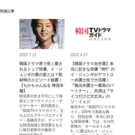
関連記事
2022.7.21
2022.4.27
韓国ドラマ界で長く愛さ
【韓国ドラマ名作選】本
れるトップ俳優、イ・ジ
当に好きな俳優 “神5” の
ュンギの素の姿とは？取
イ・ジュンギがアウトロ
材時のエピソード披露！
ー弁護士役で大活躍！
【ちかちゃんねる 韓流本
『無法弁護士〜最高のパ
舗】
ートナー』、共演は『サ
韓流界の生き字引にして韓
イコだけど大丈夫』の
国エンターテイメント・ナ
ソ・イェジ
ビゲーター・田代親世と、
発売中の『韓国TVドラマガ
『韓国TVドラマガイド』立
イド』100号で表紙を飾
ち上げ人でチーフエディタ
り、特別企画「本当に好き
ー・高橋尚子が、ディープ
な韓国俳優」では、その代
な韓流知識と韓流愛をもと
表格の「オールタイム神
に毎日更新中の愉快で
5」に選ばれたイ・ジュン
HappyなYouT…