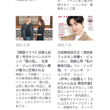
ギ。 ファンに長く愛され
続けるイ・ジュンギが、最
新作として選…
2022.2.25
2022.7.31
【韓国ドラマ】沼落ち必
元祖韓流四天王！演技派
至！号泣サスペンスロマ
フェロモン俳優イ・ビョ
ンス『悪の花』、主演
ンホン、危険な男『私の
イ・ジュンギの切ない愛
解放日誌』ソン・ソック
の魅力に圧倒される
他、イ・ジュンギ、ソ・
韓国トップ俳優イ・ジュン
イングク、ジュノ
ギが新境地を開拓したサス
（2PM）の話題も！【ち
ペンスロマンス『悪の花』
かちゃんねる 韓流本舗】
は実に奥が深い作品だ。過
韓流界の生き字引にして韓
去の連続殺人事件を背景に
国エンターテイメント・ナ
したサスペンスで、１話か
ビゲーター・田代親世と、
らまさかの展開で目が離せ
『韓国TVドラマガイド』立
ない。しかしサスペンスで
ち上げ人でチーフエディタ
ありな…
ー・高橋尚子が、ディープ