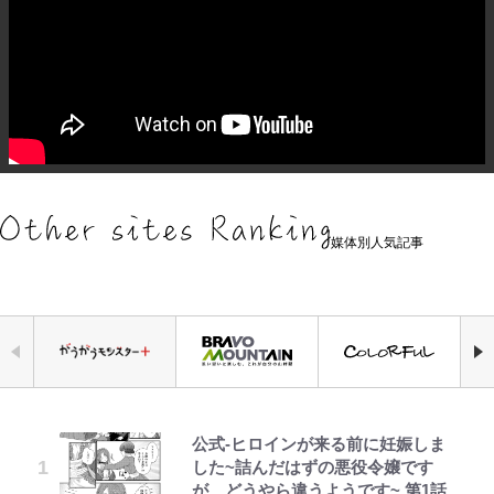
媒体別人気記事
公式-ヒロインが来る前に妊娠しま
青く美しい「幸せのブルービー」の
空の轍と大地の雲と 第1回
浦和と千葉の首をかしげる主力放
えびめしの流儀
千葉雄大、ほっそりイケメン近影に
「自分の絵ごと、このジャンルはそ
錦織一清の写真集はなぜ私服なの
した~詰んだはずの悪役令嬢です
正体とは？ 身近な場所で見つける
出、柏リカルドの下で新加入2人が
「顔パンパンだったのに」反響 視
ろそろ終わりかな」江口寿史が炎上
か…高級ブランドをやめ等身大の自
が、どうやら違うようです~ 第1話
コツを紹介【あなたのすぐそばにい
化ける！Jリーグに必要な外国人選
聴者が想った激変の納得理由
を経て樋口毅宏に語ったこと
分を表現する現在「ちゃんとおじい