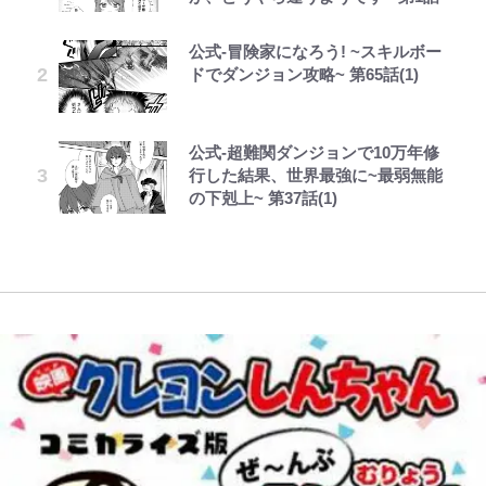
る「季節の虫」の探し方 vol.21】
手は【Jリーグ開幕｢初めての秋春
ちゃんに」
制｣の大激論】(4)
公式-冒険家になろう! ~スキルボー
第3回 出版までの道のり・その2
でっかい男になりたいゾ
GLAY・TERU＆PUFFY大貫亜美
1万円超えも「納得のクオリティ」
【キャンプ自己啓発】増えすぎたギ
藤原紀香が23年間続けるボランテ
ドでダンジョン攻略~ 第65話(1)
の“共演”ショットに「夫婦で写っ
『この素晴らしい世界に祝福を！』
アを棚卸し！ “ウルトラライト” 目
｢なんじゃこりゃあああ！｣本田圭
ィア活動の原動力は…「偽善者だ」
てるの尊い」 長女はもう23歳
10万針以上の密度で再現された“め
指した「自分スタイル」再構築でわ
佑の古巣ミラン、漆黒×蛍光レッド
との声も跳ね返す“誰かの役に立ち
ぐみん刺繍ワークシャツ”にファン
かった「本当に必要な7つの道具」
の超絶クールな新サードユニに世界
たい”という思い
も感動
公式-超難関ダンジョンで10万年修
レビュー『仮面家族』悠木シュン・
浅草は日本の心だゾ
中居正広氏の被災地支援報道と消え
とは
が熱狂｢サードなのにズルい｣｢こり
行した結果、世界最強に~最弱無能
著
ない“芸能界復帰説”、なぜ代理人
ゃかっけえわ｣
錦織一清が語る還暦からの新たな挑
「カルチャーは引用の歴史である」
の下剋上~ 第37話(1)
弁護士が今も“窓口”に? 直撃に深
荒々しい「火山帯」の一端にいるこ
戦…少年隊の分岐点と60代で挑む
江口寿史と樋口毅宏、“引用と継
まる“謎”
とを体感！ 登頂約10分でも大迫力
｢守り方かっこよすぎ｣上田綺世が
映画監督作『僕は瞳に恋してる』
承”をめぐる対話
「吾妻小富士」火口を1周する「1
妻の“ワンオペ騒動”に家族写真で
時間半ハイキング」パノラマ絶景レ
アンサー！ボールも嫁の炎上も収め
ポ【福島県福島市】
る“神対応”に新婚の板倉、久保、
長友夫妻も続々エール！