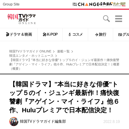
Group Site
🎬
ドラマ & 映画
🎤
K-POP
💄
コスメ
✈️
旅行
🍱
グ
韓国TVドラマガイド ONLINE
連載一覧
韓流エンタメ・ホットニュース
【韓国ドラマ】"本当に好きな俳優"トップ５のイ・ジュンギ最新作！痛快復讐
劇『アゲイン・マイ・ライフ』他６作、Huluプレミアで日本配信決定！ | 概要
（概要）
【韓国ドラマ】"本当に好きな俳優"ト
ップ５のイ・ジュンギ最新作！痛快復
讐劇『アゲイン・マイ・ライフ』他６
作、Huluプレミアで日本配信決定！
韓国TVドラマガイド編集部
2022.8.19