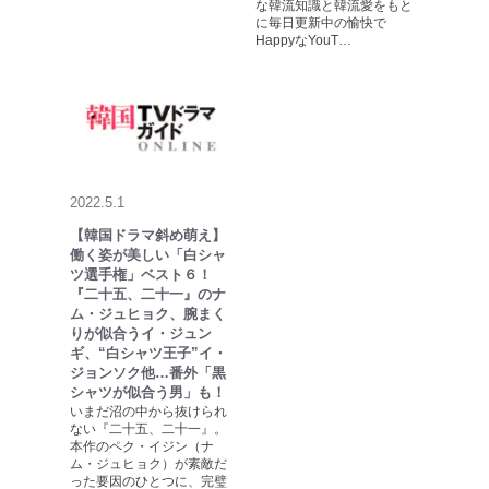
な韓流知識と韓流愛をもと
に毎日更新中の愉快で
HappyなYouT…
2022.5.1
【韓国ドラマ斜め萌え】
働く姿が美しい「白シャ
ツ選手権」ベスト６！
『二十五、二十一』のナ
ム・ジュヒョク、腕まく
りが似合うイ・ジュン
ギ、“白シャツ王子”イ・
ジョンソク他…番外「黒
シャツが似合う男」も！
いまだ沼の中から抜けられ
ない『二十五、二十一』。
本作のペク・イジン（ナ
ム・ジュヒョク）が素敵だ
った要因のひとつに、完璧