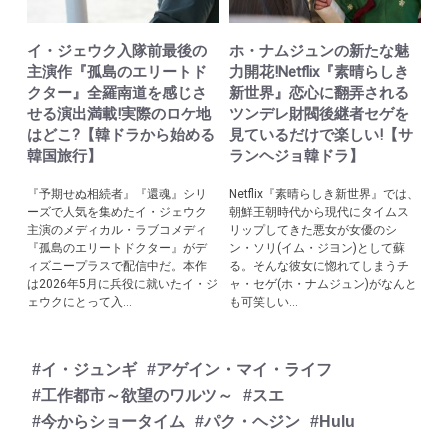
イ・ジェウク入隊前最後の
ホ・ナムジュンの新たな魅
主演作『孤島のエリートド
力開花!Netflix『素晴らしき
クター』全羅南道を感じさ
新世界』恋心に翻弄される
せる演出満載!実際のロケ地
ツンデレ財閥後継者セゲを
はどこ?【韓ドラから始める
見ているだけで楽しい!【サ
韓国旅行】
ランヘジョ韓ドラ】
『予期せぬ相続者』『還魂』シリ
Netflix『素晴らしき新世界』では、
ーズで人気を集めたイ・ジェウク
朝鮮王朝時代から現代にタイムス
主演のメディカル・ラブコメディ
リップしてきた悪女が女優のシ
『孤島のエリートドクター』がデ
ン・ソリ(イム・ジヨン)として蘇
ィズニープラスで配信中だ。本作
る。そんな彼女に惚れてしまうチ
は2026年5月に兵役に就いたイ・ジ
ャ・セゲ(ホ・ナムジュン)がなんと
ェウクにとって入...
も可笑しい...
#イ・ジュンギ
#アゲイン・マイ・ライフ
#工作都市～欲望のワルツ～
#スエ
#今からショータイム
#パク・ヘジン
#Hulu