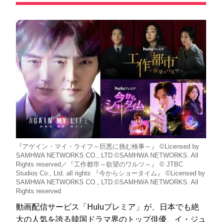
『アゲイン・マイ・ライフ～巨悪に挑む検事～』 ©Licensed by
SAMHWA NETWORKS CO., LTD.©SAMHWA NETWORKS. All
Rights reserved／『工作都市～欲望のワルツ～』 © JTBC
Studios Co., Ltd. all rights 『今からショータイム』 ©Licensed by
SAMHWA NETWORKS CO., LTD.©SAMHWA NETWORKS. All
Rights reserved
動画配信サービス「Huluプレミア」が、日本でも絶
大の人気を誇る韓国ドラマ界のトップ俳優、イ・ジュ