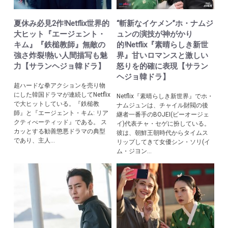
夏休み必見2作!Netflix世界的
“斬新なイケメン”ホ・ナムジ
大ヒット『エージェント・
ュンの演技が神がかり
キム』『鉄槌教師』無敵の
的!Netflix『素晴らしき新世
強さ炸裂!熱い人間描写も魅
界』甘いロマンスと激しい
力【サランヘジョ韓ドラ】
怒りを的確に表現【サラン
ヘジョ韓ドラ】
超ハードな拳アクションを売り物
にした韓国ドラマが連続してNetflix
Netflix『素晴らしき新世界』でホ・
で大ヒットしている。『鉄槌教
ナムジュンは、チャイル財閥の後
師』と『エージェント・キム: リア
継者一番手のBOJEI(ビーオージェ
クティべーティッド』である。 ス
イ)代表チャ・セゲに扮している。
カッとする勧善懲悪ドラマの典型
彼は、朝鮮王朝時代からタイムス
であり、主人...
リップしてきて女優シン・ソリ(イ
ム・ジヨン...