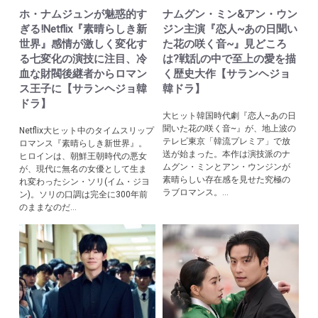
ホ・ナムジュンが魅惑的す
ナムグン・ミン&アン・ウン
ぎる!Netflix『素晴らしき新
ジン主演『恋人~あの日聞い
世界』感情が激しく変化す
た花の咲く音~』見どころ
る七変化の演技に注目、冷
は?戦乱の中で至上の愛を描
血な財閥後継者からロマン
く歴史大作【サランヘジョ
ス王子に【サランヘジョ韓
韓ドラ】
ドラ】
大ヒット韓国時代劇『恋人~あの日
聞いた花の咲く音~』が、地上波の
Netflix大ヒット中のタイムスリップ
テレビ東京「韓流プレミア」で放
ロマンス『素晴らしき新世界』。
送が始まった。本作は演技派のナ
ヒロインは、朝鮮王朝時代の悪女
ムグン・ミンとアン・ウンジンが
が、現代に無名の女優として生ま
素晴らしい存在感を見せた究極の
れ変わったシン・ソリ(イム・ジヨ
ラブロマンス。...
ン)。ソリの口調は完全に300年前
のままなのだ...