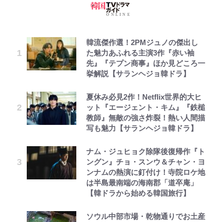
韓流傑作選！2PMジュノの傑出し
た魅力あふれる主演3作『赤い袖
先』『テプン商事』ほか見どころ一
挙解説【サランヘジョ韓ドラ】
夏休み必見2作！Netflix世界的大ヒ
ット『エージェント・キム』『鉄槌
教師』無敵の強さ炸裂！熱い人間描
写も魅力【サランヘジョ韓ドラ】
ナム・ジュヒョク除隊後復帰作『ト
ングン』チョ・スンウ＆チャン・ヨ
ンナムの熱演に釘付け！寺院ロケ地
は半島最南端の海南郡「道卒庵」
【韓ドラから始める韓国旅行】
ソウル中部市場・乾物通りでお土産