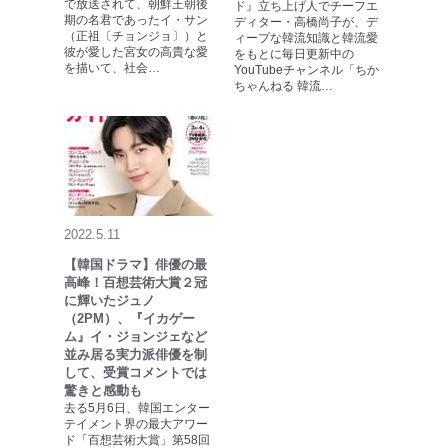
で放送されて、朝鮮王朝後
ド』立ち上げ人でチーフエ
期の名君であったイ・サン
ディター・高橋尚子が、デ
（正祖〔チョンジョ〕）と
ィープな韓流知識と韓流愛
彼が愛した宮女の高貴な愛
をもとに毎日更新中の
を描いて、社会…
YouTubeチャンネル「ちか
ちゃんねる 韓流…
2022.5.11
【韓国ドラマ】俳優の最
高峰！百想芸術大賞２冠
に輝いたジュノ
（2PM）、『イカゲー
ム』イ・ジョンジェなど
並み居る実力派俳優を制
して、受賞コメントでは
驚きと感動も
去る5月6日、韓国エンター
テイメント界の最大アワー
ド「百想芸術大賞」第58回