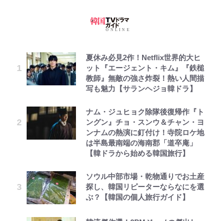
夏休み必見2作！Netflix世界的大ヒ
ット『エージェント・キム』『鉄槌
教師』無敵の強さ炸裂！熱い人間描
写も魅力【サランヘジョ韓ドラ】
ナム・ジュヒョク除隊後復帰作『ト
ングン』チョ・スンウ＆チャン・ヨ
ンナムの熱演に釘付け！寺院ロケ地
は半島最南端の海南郡「道卒庵」
【韓ドラから始める韓国旅行】
ソウル中部市場・乾物通りでお土産
探し、韓国リピーターならなにを選
ぶ？【韓国の個人旅行ガイド】