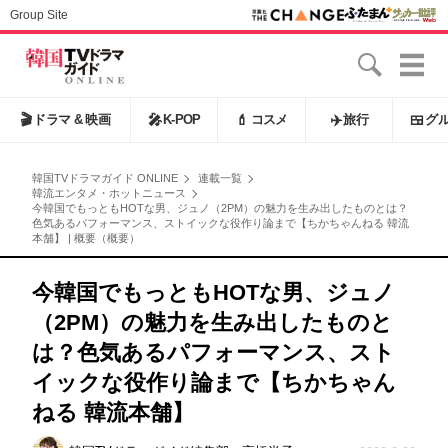
Group Site
🎬
ドラマ & 映画
🎤
K-POP
💄
コスメ
✈️
旅行
🍱
グ
韓国TVドラマガイド ONLINE
連載一覧
韓流エンタメ・ホットニュース
今韓国でもっともHOTな男、ジュノ（2PM）の魅力を生み出したものとは？
色気あるパフォーマンス、ストイックな役作り論まで【ちかちゃんねる 韓流
本舗】 | 概要（概要）
今韓国でもっともHOTな男、ジュノ
（2PM）の魅力を生み出したものと
は？色気あるパフォーマンス、スト
イックな役作り論まで【ちかちゃん
ねる 韓流本舗】