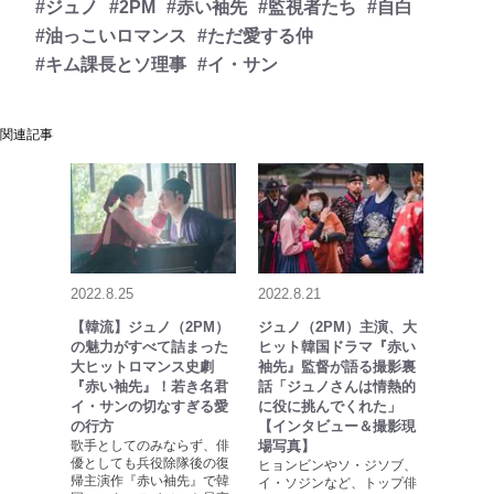
#ジュノ
#2PM
#赤い袖先
#監視者たち
#自白
#油っこいロマンス
#ただ愛する仲
#キム課長とソ理事
#イ・サン
関連記事
2022.8.25
2022.8.21
【韓流】ジュノ（2PM）
ジュノ（2PM）主演、大
の魅力がすべて詰まった
ヒット韓国ドラマ『赤い
大ヒットロマンス史劇
袖先』監督が語る撮影裏
『赤い袖先』！若き名君
話「ジュノさんは情熱的
イ・サンの切なすぎる愛
に役に挑んでくれた」
の行方
【インタビュー＆撮影現
歌手としてのみならず、俳
場写真】
優としても兵役除隊後の復
ヒョンビンやソ・ジソブ、
帰主演作『赤い袖先』で韓
イ・ソジンなど、トップ俳