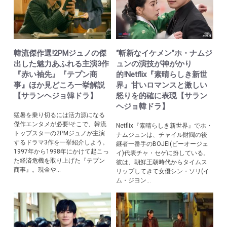
韓流傑作選!2PMジュノの傑
“斬新なイケメン”ホ・ナムジ
出した魅力あふれる主演3作
ュンの演技が神がかり
『赤い袖先』『テプン商
的!Netflix『素晴らしき新世
事』ほか見どころ一挙解説
界』甘いロマンスと激しい
【サランヘジョ韓ドラ】
怒りを的確に表現【サラン
ヘジョ韓ドラ】
猛暑を乗り切るには活力源になる
傑作エンタメが必要!そこで、韓流
Netflix『素晴らしき新世界』でホ・
トップスターの2PMジュノが主演
ナムジュンは、チャイル財閥の後
するドラマ3作を一挙紹介しよう。
継者一番手のBOJEI(ビーオージェ
1997年から1998年にかけて起こっ
イ)代表チャ・セゲに扮している。
た経済危機を取り上げた『テプン
彼は、朝鮮王朝時代からタイムス
商事』。現金や...
リップしてきて女優シン・ソリ(イ
ム・ジヨン...