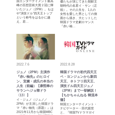
国エンターテイメント最高
優たちが演じてきた朝鮮王
峰の百想芸術大賞２冠に輝
朝時代の名君イ・サン（正
いたジュノ（2PM）。もは
祖）。その人生を、1人の
や“演技ドル”四天王トップ
女性を愛した男としての側
という称号をはるかに越
面から描き、大ヒットした
え、若…
韓国ドラマ史劇ロマンス
『赤い袖…
2022.7.6
2022.8.28
ジュノ（2PM）主演作
韓国ドラマの初代四天王
『赤い袖先』のヒロイ
ペ・ヨンジュンから新四
ン、宜嬪・成氏の本当の
天王、ネトフリ四天王、
人生（前編）【康熙奉の
演技ドル四天王ジュノ
サランヘジョ韓ドラ
（2PM）まで一挙解説！
〈13〉】
【ちかちゃんねる 韓流本
イ・ジュノ（ジュノ／
舗】
2PM）が主演した韓国ドラ
韓国エンターテイメント・
マ『赤い袖先（原題）』は
ナビゲーター・田代親世
2021年11月から韓国MBC
と、『韓国TVドラマガイ