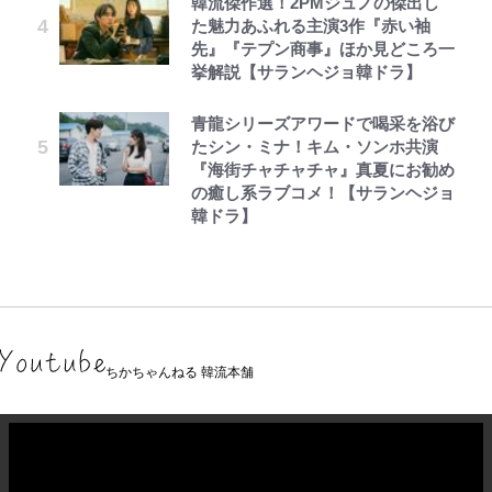
韓流傑作選！2PMジュノの傑出し
た魅力あふれる主演3作『赤い袖
先』『テプン商事』ほか見どころ一
挙解説【サランヘジョ韓ドラ】
青龍シリーズアワードで喝采を浴び
たシン・ミナ！キム・ソンホ共演
『海街チャチャチャ』真夏にお勧め
の癒し系ラブコメ！【サランヘジョ
韓ドラ】
ちかちゃんねる 韓流本舗