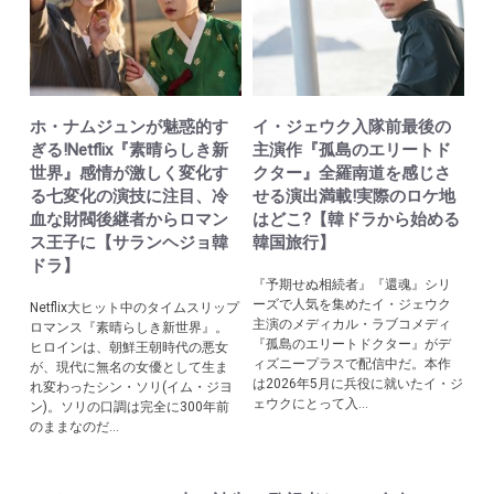
ホ・ナムジュンが魅惑的す
イ・ジェウク入隊前最後の
ぎる!Netflix『素晴らしき新
主演作『孤島のエリートド
世界』感情が激しく変化す
クター』全羅南道を感じさ
る七変化の演技に注目、冷
せる演出満載!実際のロケ地
血な財閥後継者からロマン
はどこ?【韓ドラから始める
ス王子に【サランヘジョ韓
韓国旅行】
ドラ】
『予期せぬ相続者』『還魂』シリ
ーズで人気を集めたイ・ジェウク
Netflix大ヒット中のタイムスリップ
主演のメディカル・ラブコメディ
ロマンス『素晴らしき新世界』。
『孤島のエリートドクター』がデ
ヒロインは、朝鮮王朝時代の悪女
ィズニープラスで配信中だ。本作
が、現代に無名の女優として生ま
は2026年5月に兵役に就いたイ・ジ
れ変わったシン・ソリ(イム・ジヨ
ェウクにとって入...
ン)。ソリの口調は完全に300年前
のままなのだ...