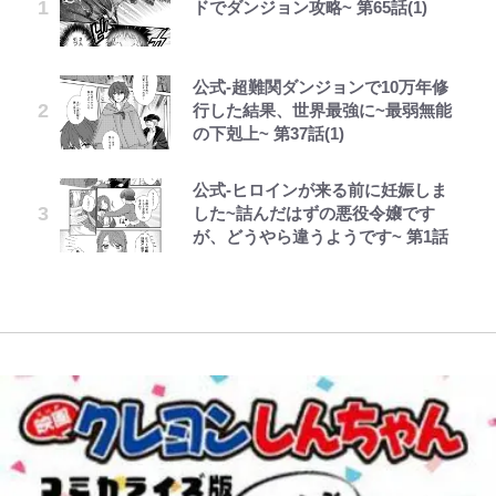
ドでダンジョン攻略~ 第65話(1)
妻の“ワンオペ騒動”に家族写真で
か…高級ブランドをやめ等身大の自
「顔パンパンだったのに」反響 視
とを体感！ 登頂約10分でも大迫力
ろそろ終わりかな」江口寿史が炎上
アンサー！ボールも嫁の炎上も収め
分を表現する現在「ちゃんとおじい
聴者が想った激変の納得理由
「吾妻小富士」火口を1周する「1
を経て樋口毅宏に語ったこと
る“神対応”に新婚の板倉、久保、
ちゃんに」
時間半ハイキング」パノラマ絶景レ
長友夫妻も続々エール！
ポ【福島県福島市】
公式-超難関ダンジョンで10万年修
でっかい男になりたいゾ
GLAY・TERU＆PUFFY大貫亜美
「カルチャーは引用の歴史である」
第3回 出版までの道のり・その2
藤原紀香が23年間続けるボランテ
行した結果、世界最強に~最弱無能
の“共演”ショットに「夫婦で写っ
江口寿史と樋口毅宏、“引用と継
｢めーっちゃオシャじゃん｣中田英
ィア活動の原動力は…「偽善者だ」
青く美しい「幸せのブルービー」の
の下剋上~ 第37話(1)
てるの尊い」 長女はもう23歳
承”をめぐる対話
寿やトッティも愛した名門ローマ、
との声も跳ね返す“誰かの役に立ち
正体とは？ 身近な場所で見つける
新アウェイユニが大評判！｢カッコ
たい”という思い
コツを紹介【あなたのすぐそばにい
公式-ヒロインが来る前に妊娠しま
浅草は日本の心だゾ
第2子妊娠のてんちむ「私ってミル
1万円超えも「納得のクオリティ」
レビュー『仮面家族』悠木シュン・
いい｣｢好きなデザイン｣｢今年は2nd
る「季節の虫」の探し方 vol.21】
した~詰んだはずの悪役令嬢です
タンク？」「デカすぎて...」“豊胸
『この素晴らしい世界に祝福を！』
著
買おうかな｣
錦織一清が語る還暦からの新たな挑
が、どうやら違うようです~ 第1話
事情”と“体重10kg増”も「こんな可
10万針以上の密度で再現された“め
戦…少年隊の分岐点と60代で挑む
【キャンプ自己啓発】増えすぎたギ
愛い妊婦おらん」
ぐみん刺繍ワークシャツ”にファン
浦和と千葉の首をかしげる主力放
映画監督作『僕は瞳に恋してる』
アを棚卸し！ “ウルトラライト” 目
も感動
出、柏リカルドの下で新加入2人が
指した「自分スタイル」再構築でわ
化ける！Jリーグに必要な外国人選
かった「本当に必要な7つの道具」
手は【Jリーグ開幕｢初めての秋春
とは
制｣の大激論】(4)