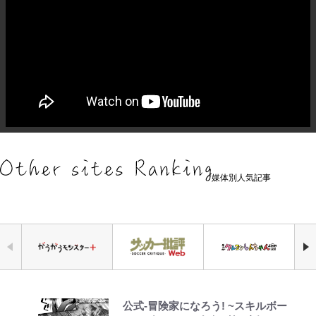
媒体別人気記事
公式-冒険家になろう! ~スキルボー
｢守り方かっこよすぎ｣上田綺世が
えびめしの流儀
錦織一清の写真集はなぜ私服なの
千葉雄大、ほっそりイケメン近影に
荒々しい「火山帯」の一端にいるこ
「自分の絵ごと、このジャンルはそ
空の轍と大地の雲と 第1回