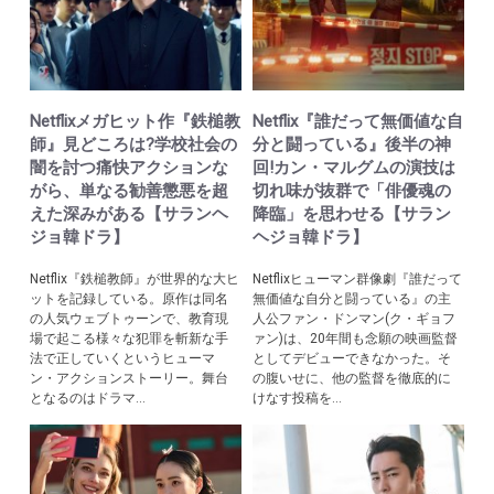
Netflixメガヒット作『鉄槌教
Netflix『誰だって無価値な自
師』見どころは?学校社会の
分と闘っている』後半の神
闇を討つ痛快アクションな
回!カン・マルグムの演技は
がら、単なる勧善懲悪を超
切れ味が抜群で「俳優魂の
えた深みがある【サランヘ
降臨」を思わせる【サラン
ジョ韓ドラ】
ヘジョ韓ドラ】
Netflix『鉄槌教師』が世界的な大ヒ
Netflixヒューマン群像劇『誰だって
ットを記録している。原作は同名
無価値な自分と闘っている』の主
の人気ウェブトゥーンで、教育現
人公ファン・ドンマン(ク・ギョフ
場で起こる様々な犯罪を斬新な手
ァン)は、20年間も念願の映画監督
法で正していくというヒューマ
としてデビューできなかった。そ
ン・アクションストーリー。舞台
の腹いせに、他の監督を徹底的に
となるのはドラマ...
けなす投稿を...