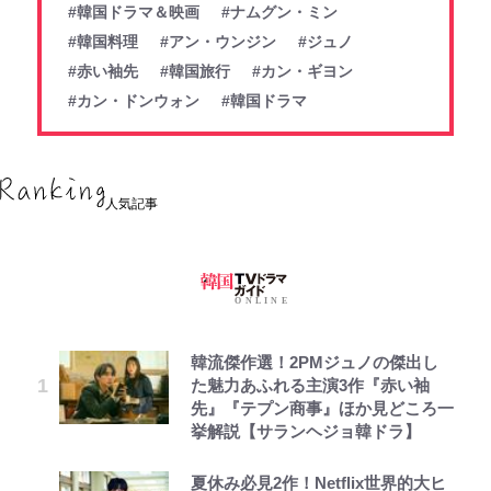
#韓国ドラマ＆映画
#ナムグン・ミン
#韓国料理
#アン・ウンジン
#ジュノ
#赤い袖先
#韓国旅行
#カン・ギヨン
#カン・ドンウォン
#韓国ドラマ
人気記事
韓流傑作選！2PMジュノの傑出し
た魅力あふれる主演3作『赤い袖
先』『テプン商事』ほか見どころ一
挙解説【サランヘジョ韓ドラ】
夏休み必見2作！Netflix世界的大ヒ