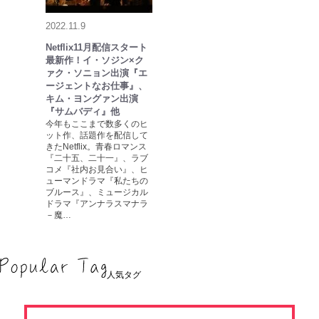
2022.11.9
Netflix11月配信スタート
最新作！イ・ソジン×ク
ァク・ソニョン出演『エ
ージェントなお仕事』、
キム・ヨングァン出演
『サムバディ』他
今年もここまで数多くのヒ
ット作、話題作を配信して
きたNetflix。青春ロマンス
『二十五、二十一』、ラブ
コメ『社内お見合い』、ヒ
ューマンドラマ『私たちの
ブルース』、ミュージカル
ドラマ『アンナラスマナラ
－魔…
人気タグ