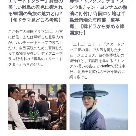
エリートドクター』舞台の
帰作『トングン』チョ・ス
美しい離島の景色に癒され
ンウ&チャン・ヨンナムの熱
る!韓国の島旅の魅力とは?
演に釘付け!寺院ロケ地は半
【旬ドラマ見どころ考察】
島最南端の海南郡「道卒
庵」【韓ドラから始める韓
ここ数年の韓国ドラマには、地方
国旅行】
に移住、または帰郷した登場人物
が、カルチャーギャップで苦労し
『二十五、二十一』『スタートア
たり、自己実現のために奮闘した
ップ:夢の扉』で人気を博したナ
りする物語が多い。ディズニープ
ム・ジュヒョク。彼の除隊後初の
ラス配信中の『孤島のエリートド
復帰作として話題を集める『トン
クター』もそのひと...
グン-呪いの宮-』がNetflixで配信中
だ。 朝鮮王朝時代の王宮を舞台に
繰り広げる...