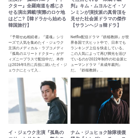
クター』全羅南道を感じさ
判』キム・ムヨルとイ・ソ
せる演出満載!実際のロケ地
ンミンが演技派の真骨頂を
はどこ?【韓ドラから始める
見せた社会派ドラマの傑作
韓国旅行】
【サランヘジョ韓ドラ】
『予期せぬ相続者』『還魂』シリ
Netflix配信ドラマ『鉄槌教師』が世
ーズで人気を集めたイ・ジェウク
界各国で大ヒット中で、日本でも
主演のメディカル・ラブコメディ
ランキング上位を快走している。
『孤島のエリートドクター』がデ
この人気によって再び脚光を浴び
ィズニープラスで配信中だ。本作
ているのが2022年制作の社会派ヒ
は2026年5月に兵役に就いたイ・ジ
ューマンドラマ『未成年裁判』
ェウクにとって入...
だ。『鉄槌教師』...
イ・ジェウク主演『孤島の
ナム・ジュヒョク除隊後復