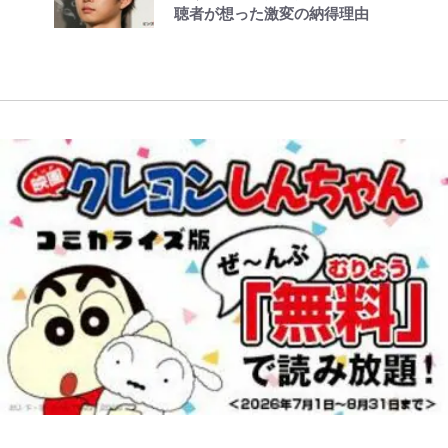
話(1)
聴者が想った激変の納得理由
正体とは？ 身近な場所で見つける
｢知念さんを煽ってたのと同じ
との声も跳ね返す“誰かの役に立ち
る」
コツを紹介【あなたのすぐそばにい
人？｣鹿島・鈴木優磨、大逆転勝利
たい”という思い
る「季節の虫」の探し方 vol.21】
後の“超・優等生インタビュー”が
話題！｢試合中とのギャップw｣｢礼
儀正しいイケメンやな」