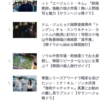
ット『エージェント・キム』『鉄槌
教師』無敵の強さ炸裂！熱い人間描
写も魅力【サランヘジョ韓ドラ】
ナム・ジュヒョク除隊後復帰作『ト
ングン』チョ・スンウ＆チャン・ヨ
ンナムの熱演に釘付け！寺院ロケ地
は半島最南端の海南郡「道卒庵」
【韓ドラから始める韓国旅行】
ソウル中部市場・乾物通りでお土産
探し、韓国リピーターならなにを選
ぶ？【韓国の個人旅行ガイド】
青龍シリーズアワードで喝采を浴び
たシン・ミナ！キム・ソンホ共演
『海街チャチャチャ』真夏にお勧め
の癒し系ラブコメ！【サランヘジョ
韓ドラ】