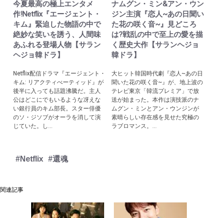
今夏最高の極上エンタメ
ナムグン・ミン&アン・ウン
作!Netflix『エージェント・
ジン主演『恋人~あの日聞い
キム』緊迫した物語の中で
た花の咲く音~』見どころ
絶妙な笑いを誘う、人間味
は?戦乱の中で至上の愛を描
あふれる登場人物【サラン
く歴史大作【サランヘジョ
ヘジョ韓ドラ】
韓ドラ】
Netflix配信ドラマ『エージェント・
大ヒット韓国時代劇『恋人~あの日
キム: リアクティべーティッド』が
聞いた花の咲く音~』が、地上波の
後半に入っても話題沸騰だ。主人
テレビ東京「韓流プレミア」で放
公はどこにでもいるような冴えな
送が始まった。本作は演技派のナ
い銀行員のキム部長。スター俳優
ムグン・ミンとアン・ウンジンが
のソ・ジソブがオーラを消して演
素晴らしい存在感を見せた究極の
じていた。し...
ラブロマンス。...
#Netflix
#還魂
関連記事