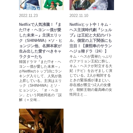
2022.11.23
2022.11.10
Netflixで人気沸騰！『ま
Netflixヒット中！キム・
た!?オ・ヘヨン～僕が愛
ヘス主演時代劇『シュル
した未来～』主演エリッ
プ』は王妃と大妃のバト
ク（SHINHWA）×ソ・ヒ
ル、側室の上下関係にも
ョンジン他、名脚本家が
注目！【康熙奉のサラン
生み出した愛すべきキャ
ヘジョ韓ドラ〈24〉】
ラクターたち
キム・ヘスが貫禄たっぷり
のファリョン王妃に扮し、
韓国ドラマ『また!?オ・ヘ
キム・ヘスクが対立する大
ヨン～僕が愛した未来～』
妃（テビ）をおぞましく演
がNetflixのトップ10にラン
じている。2人が相対する
キング入りして、人気が急
ときの緊張感が凄まじい。
上昇している。主演はエリ
存在感が際立つ2人の女優
ック（SHINHWA）とソ・
が、朝鮮王朝の最高峰の女
ヒョンジン。「オ・ヘヨ
性同士と…
ン」という同姓同名の「誤
解（＝오해…