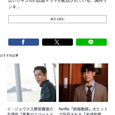
広いジャンルの話題ドラマが配信されている。国内ラ
ンキ…
続きを読む
おすすめ記事
イ・ジェウク入隊前最後の
Netflix『鉄槌教師』大ヒット
主演作『孤島のエリートド
で注目される『未成年裁