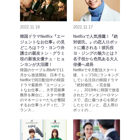
2022.11.19
2022.11.17
韓国ドラマNetflix『エー
Netflixで人気沸騰！『絶
ジェントなお仕事』の見
対彼氏。』の恋人ロボッ
どころは？ウ・ヨンウ弁
トに癒される！彼氏役
護士の親友トン・グラミ
ヨ・ジングの魅力とは？
役の新進女優チュ・ヒョ
名子役から色気ある大人
ンヨンが大活躍！
俳優へ成長
韓国のケーブル局tvNで11
Netflixで今月配信スタート
月から放送開始、日本でも
後、トップ10にランキング
Netflixで同日配信中の韓国
している注目の韓国ドラマ
ドラマ最新作『エージェン
『絶対彼氏。＜完全版
トなお仕事』。大手芸能事
＞』。2019年に韓国で放送
務所を舞台に、スター俳優
されたファンタジーロマン
のマネージャーたちが奮闘
スで、恋に傷つき心を閉ざ
するお仕事コメディだ。フ
したヒロインと、恋人用ロ
ランス…
ボットの…