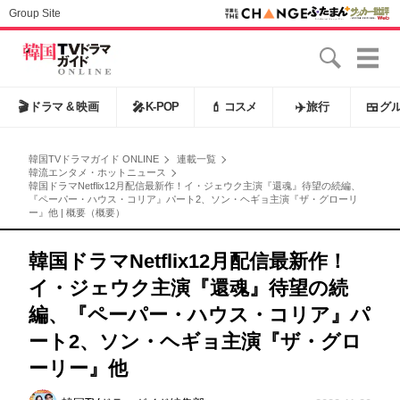
Group Site
🎬
ドラマ & 映画
🎤
K-POP
💄
コスメ
✈️
旅行
🍱
グ
韓国TVドラマガイド ONLINE
連載一覧
韓流エンタメ・ホットニュース
韓国ドラマNetflix12月配信最新作！イ・ジェウク主演『還魂』待望の続編、
『ペーパー・ハウス・コリア』パート2、ソン・ヘギョ主演『ザ・グローリ
ー』他 | 概要（概要）
韓国ドラマNetflix12月配信最新作！
イ・ジェウク主演『還魂』待望の続
編、『ペーパー・ハウス・コリア』パ
ート2、ソン・ヘギョ主演『ザ・グロ
ーリー』他