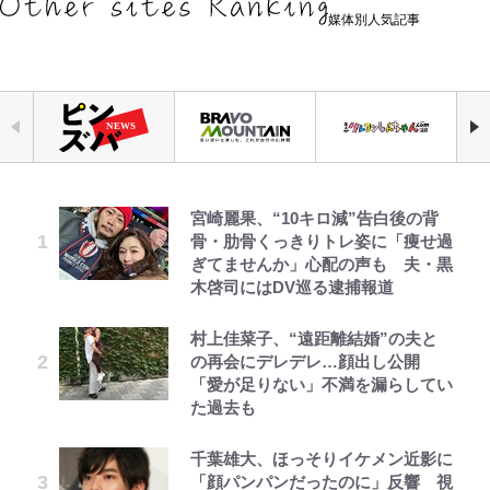
媒体別人気記事
宮崎麗果、“10キロ減”告白後の背
【知ってる？「日本本土四極踏破証
えびめしの流儀
空の轍と大地の雲と 第1回
公式-ヒロインが来る前に妊娠しま
｢最後の1枚…ワルぃゎ〜｣鈴木優磨
錦織一清の写真集はなぜ私服なの
「見るんじゃなかった」怪奇に心
骨・肋骨くっきりトレ姿に「痩せ過
明書」】広島から本州4島の最南端
した~詰んだはずの悪役令嬢です
が激勝翌日に写真12枚投稿→渾身
か…高級ブランドをやめ等身大の自
霊、未確認生命体まで…昭和キッズ
ぎてませんか」心配の声も 夫・黒
へ「ドライブがてら行ってみた」意
が、どうやら違うようです~ 第1話
の“煽りショット”に興奮！｢最後の
分を表現する現在「ちゃんとおじい
を震え上がらせた「恐怖のテレビ番
木啓司にはDV巡る逮捕報道
外な結果！「車中泊レポート」
1枚までの壮大なフリ｣｢知念くんの
ちゃんに」
組」
ことどんだけ好きなんよｗ｣
オラの引越し物語 サボテン大襲撃
第3回 出版までの道のり・その2
公式-聖女じゃないと追放されたの
村上佳菜子、“遠距離結婚”の夫と
荒々しい「火山帯」の一端にいるこ
「のりの芝居は観たいと」藤原紀香
「自分の絵ごと、このジャンルはそ
で、もふもふ従者(聖獣)とおにぎり
の再会にデレデレ…顔出し公開
とを体感！ 登頂約10分でも大迫力
｢なんじゃこりゃあああ！｣本田圭
が明かす夫・片岡愛之助との関係
ろそろ終わりかな」江口寿史が炎上
を握る 第53話(1)
「愛が足りない」不満を漏らしてい
「吾妻小富士」火口を1周する「1
佑の古巣ミラン、漆黒×蛍光レッド
性…互いに一番のお客さんで刺激を
を経て樋口毅宏に語ったこと
た過去も
時間半ハイキング」パノラマ絶景レ
の超絶クールな新サードユニに世界
もらう存在
でっかい男になりたいゾ
レビュー『仮面家族』悠木シュン・
公式-おっさん底辺治癒士と愛娘の
ポ【福島県福島市】
が熱狂｢サードなのにズルい｣｢こり
「ハイキュー!! おせち2027」の予
著
辺境ライフ ~中年男が回復スキルに
ゃかっけえわ｣
千葉雄大、ほっそりイケメン近影に
藤原紀香が23年間続けるボランテ
約がスタート！“春高”を見事表現
覚醒して、英雄へ成り上がる~ 第82
「顔パンパンだったのに」反響 視
青く美しい「幸せのブルービー」の
ィア活動の原動力は…「偽善者だ」
した三段重にファン感激「エモすぎ