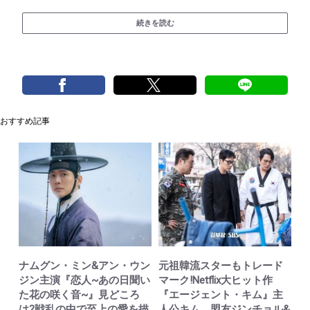
続きを読む
おすすめ記事
ナムグン・ミン&アン・ウン
元祖韓流スターもトレード
ジン主演『恋人~あの日聞い
マーク!Netflix大ヒット作
た花の咲く音~』見どころ
『エージェント・キム』主
は?戦乱の中で至上の愛を描
人公キム、盟友ジンチョル&