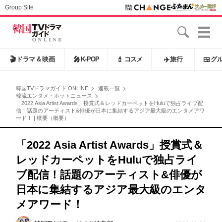
Group Site
🎬
ドラマ & 映画
🎤
K-POP
💄
コスメ
✈️
旅行
🍱
グ
韓国TVドラマガイド ONLINE
連載一覧
韓流エンタメ・ホットニュース
「2022 Asia Artist Awards」授賞式＆レッドカーペットをHuluで独占ライブ配
信！話題のアーティスト&俳優が日本に集結するアジア最大級のエンタメアワ
ード！ | 概要（概要）
「2022 Asia Artist Awards」授賞式＆
レッドカーペットをHuluで独占ライ
ブ配信！話題のアーティスト&俳優が
日本に集結するアジア最大級のエンタ
メアワード！