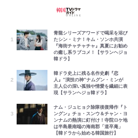
青龍シリーズアワードで喝采を浴び
たシン・ミナ！キム・ソンホ共演
『海街チャチャチャ』真夏にお勧め
の癒し系ラブコメ！【サランヘジョ
韓ドラ】
韓ドラ史上に残る名作史劇『恋
人』”演技の神”ナムグン・ミンが
主人公の深い孤独や情愛を繊細に表
現【サランヘジョ韓ドラ】
ナム・ジュヒョク除隊後復帰作『ト
ングン』チョ・スンウ＆チャン・ヨ
ンナムの熱演に釘付け！寺院ロケ地
は半島最南端の海南郡「道卒庵」
【韓ドラから始める韓国旅行】