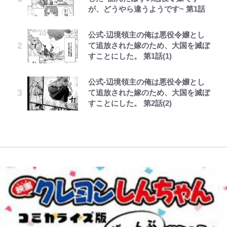
が、どうやら違うようです~ 第1話
た「驚きの戦術」ストレッチ5に大
高校に受かった理由「落ちたと思っ
「アユイング」のオリジナリティ＆
包容力…超愛される日本代表
画削除の波紋…一方で株を上げ続け
型ポイントガードも…
てたので合格発表も行かなかったん
おもしろさを知る
る大谷翔平妻｢最強の処世術」
です」
公式-辺境領主の俺は悪役令嬢とし
第3回 出版までの道のり・その2
『夜ふかし』多田さん、上下の顎骨
ボーちゃんの一途な気持ちだゾ
放送40周年『機動戦士ガンダム
【南会津に要チェックのキャンプ場
｢たのむ。売ってくれ｣松田直樹さ
て追放された嫁のため、大国を滅ぼ
を切る大整形後初のイメチェン近影
ZZ』いまだ語り継がれる「伝説の
FRUITS ZIPPER鎮西寿々歌が語る
あり！】観光名所「大内宿」まで
ん急逝から15年…横浜FMが開幕戦
すことにした。 第1話(1)
に「中顔面がかなり縮小」「面長が
トンデモシーン」 「Zザク」に
『天才てれびくん』時代の学びと
10分＆100％源泉風呂に入り放題！
で着る追悼Tシャツにファン熱望
改善」の声
「謎の光」も…
22歳でアイドルの道を切り拓いた
「こぼうしの湯 洗心亭キャンプサ
｢買いたい…そして選手と一緒に着
公式-辺境領主の俺は悪役令嬢とし
レビュー『仮面家族』悠木シュン・
とうちゃんが出世するゾ
「人生最大の決断」
イト」
たい｣
長瀬智也の“角刈りちっく短髪”変
て追放された嫁のため、大国を滅ぼ
著
「あまりにも破格すぎる…」
貌姿に「超絶イケメン」大反響 意
すことにした。 第2話(2)
『BLEACH 千年血戦篇』限定21ア
FRUITS ZIPPER鎮西寿々歌に訪れ
【夏は涼しい長野で「車中泊」旅】
超大物女優との熱愛報道でも話題！
味深「スネ毛ハラスメント」にも注
イテムがサンキューマートに初登
た最大のピンチ「身体がいうことを
良質な湯は “山の恵み”！ 満足度を
板倉滉所属アヤックスの｢カッコよ
目
場！豊富なラインナップにファンも
きかない…」多忙な日々を乗り越え
上げてくれる「温泉付きRVパー
すぎる｣黒×金の新アウェイユニに
驚愕
る“意外な回復方法”
ク」おすすめ3選
反響！｢これは買い｣｢ここ10年でベ
スト｣