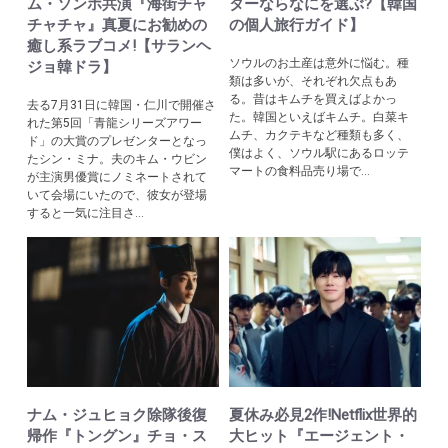
ム・ソンホ共演『海街チャ
ターならなにを選ぶ?【韓国
チャチャ』真夏にお勧めの
の個人旅行ガイド】
癒し系ラブコメ!【サランヘ
ソウルのお土産は意外に悩む。種
ジョ韓ドラ】
類は多いが、それぞれ欠点もあ
る。昔はキムチを買えばよかっ
去る7月31日に韓国・仁川で開催さ
た。韓国といえばキムチ。白菜キ
れた第5回「青龍シリーズアワー
ムチ、カクテキなど種類も多く、
ド」の大賞のプレゼンターとなっ
僕はよく、ソウル駅にあるロッテ
たシン・ミナ。夫のキム・ウビン
マートの食料品売り場で...
が主演男優賞にノミネートされて
いて会場にいたので、彼女が登場
すると一気に注目さ...
ナム・ジュヒョク除隊後復
夏休み必見2作!Netflix世界的
帰作『トングン』チョ・ス
大ヒット『エージェント・