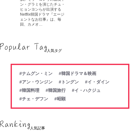
ン・グラミを演じたチュ・
ヒョンヨンらが出演する
Netflix韓国ドラマ『エージ
ェントなお仕事』は、毎
回、カメオ…
人気タグ
#ナムグン・ミン
#韓国ドラマ＆映画
#アン・ウンジン
#トングン
#イ・ダイン
#韓国料理
#韓国旅行
#イ・ハクジュ
#チェ・デフン
#昭顕
人気記事