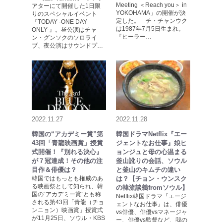
Meeting ＜Reach you＞ in
アターにて開催した1日限
YOKOHAMA」の開催が決
りのスペシャルイベント
定した。 チ・チャンウク
『TODAY -ONE DAY
は1987年7月5日生まれ。
ONLY-』。昼公演はチャ
『ヒーラー…
ン・グンソクのソロライ
ブ、夜公演はサウンドプ…
2022.11.27
2022.11.28
韓国の“アカデミー賞”第
韓国ドラマNetflix『エー
43回「青龍映画賞」授賞
ジェントなお仕事』娘ヒ
式開催！『別れる決心』
ョンジュと母の心温まる
が７冠達成！その他の注
釜山訛りの会話、ソウル
目作＆俳優は？
と釜山のキムチの違い
韓国ではもっとも権威のあ
は？【チョン・ウンスク
る映画祭として知られ、韓
の韓流談義fromソウル】
国の“アカデミー賞”とも称
Netflix韓国ドラマ『エージ
される第43回「青龍（チョ
ェントなお仕事』は、俳優
ンニョン）映画賞」授賞式
vs俳優、俳優vsマネージャ
が11月25日、ソウル・KBS
ー、俳優vs監督など、我の