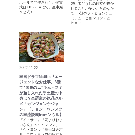
ホールで開催された。授賞
強い者どうしの対立が描か
式はKBS 2TVにて、生中継
れることが多い。そのなか
＆公式Y…
で、6話のソ・ヒョンジュ
（チュ・ヒョンヨン）と、
ヒョン…
2022.11.22
韓国ドラマNetflix『エー
ジェントなお仕事』3話
で“国民の母”キム・スミ
が差し入れた手土産の中
身は？全羅道の絶品グル
メ「カンジャンケジャ
ン」【チョン・ウンスク
の韓流談義fromソウル】
『イ・サン』『花よりおじ
いさん』のイ・ソジン、
『ウ・ヨンウ弁護士は天才
肌』でウ・ヨンウの親友ト