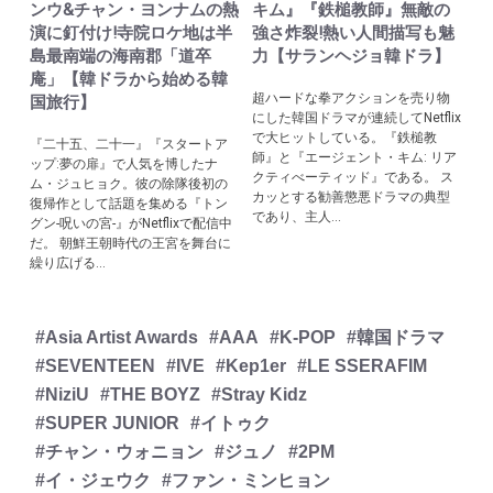
ンウ&チャン・ヨンナムの熱
キム』『鉄槌教師』無敵の
演に釘付け!寺院ロケ地は半
強さ炸裂!熱い人間描写も魅
島最南端の海南郡「道卒
力【サランヘジョ韓ドラ】
庵」【韓ドラから始める韓
超ハードな拳アクションを売り物
国旅行】
にした韓国ドラマが連続してNetflix
で大ヒットしている。『鉄槌教
『二十五、二十一』『スタートア
師』と『エージェント・キム: リア
ップ:夢の扉』で人気を博したナ
クティべーティッド』である。 ス
ム・ジュヒョク。彼の除隊後初の
カッとする勧善懲悪ドラマの典型
復帰作として話題を集める『トン
であり、主人...
グン-呪いの宮-』がNetflixで配信中
だ。 朝鮮王朝時代の王宮を舞台に
繰り広げる...
#Asia Artist Awards
#AAA
#K-POP
#韓国ドラマ
#SEVENTEEN
#IVE
#Kep1er
#LE SSERAFIM
#NiziU
#THE BOYZ
#Stray Kidz
#SUPER JUNIOR
#イトゥク
#チャン・ウォニョン
#ジュノ
#2PM
#イ・ジェウク
#ファン・ミンヒョン