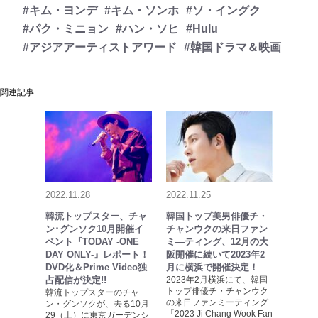
#キム・ヨンデ
#キム・ソンホ
#ソ・イングク
#パク・ミニョン
#ハン・ソヒ
#Hulu
#アジアアーティストアワード
#韓国ドラマ＆映画
関連記事
2022.11.28
2022.11.25
韓流トップスター、チャ
韓国トップ美男俳優チ・
ン･グンソク10月開催イ
チャンウクの来日ファン
ベント『TODAY -ONE
ミ―ティング、12月の大
DAY ONLY-』レポート！
阪開催に続いて2023年2
DVD化＆Prime Video独
月に横浜で開催決定！
占配信が決定!!
2023年2月横浜にて、韓国
トップ俳優チ・チャンウク
韓流トップスターのチャ
の来日ファンミーティング
ン・グンソクが、去る10月
「2023 Ji Chang Wook Fan
29（土）に東京ガーデンシ