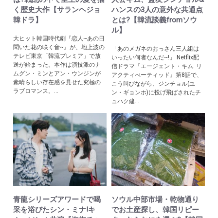
く歴史大作【サランヘジョ
ハンスの3人の意外な共通点
韓ドラ】
とは?【韓流談義fromソウ
ル】
大ヒット韓国時代劇『恋人~あの日
聞いた花の咲く音~』が、地上波の
「あのメガネのおっさん三人組は
テレビ東京「韓流プレミア」で放
いったい何者なんだ~!」 Netflix配
送が始まった。本作は演技派のナ
信ドラマ『エージェント・キム: リ
ムグン・ミンとアン・ウンジンが
アクティべーティッド』第8話で、
素晴らしい存在感を見せた究極の
こう叫びながら、ジンチョル(ユ
ラブロマンス。...
ン・ギョンホ)に投げ飛ばされたチ
ュハク建...
青龍シリーズアワードで喝
ソウル中部市場・乾物通り
采を浴びたシン・ミナ!キ
でお土産探し、韓国リピー