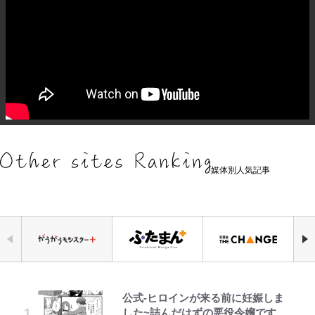
媒体別人気記事
公式-ヒロインが来る前に妊娠しま
令和のNBAを先取りしていた!?
三代目魚武濱田成夫「すっごい勉強
空の轍と大地の雲と 第1回
アユは「怒らせて掛ける」魚だっ
【川口春奈と結婚】板倉滉は「めっ
【W杯】日本代表FW上田綺世の爆
ボンジュールでポンジュースだゾ
した~詰んだはずの悪役令嬢です
『SLAM DUNK』が30年前に描い
ができない阿呆」が京都の名門美術
た！ ルアーを追わせて釣りあげる
ちゃモテる」 年収7億円・お洒落・
美女モデル妻｢ワンオペ苦言｣で動