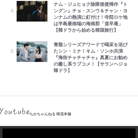
ナム・ジュヒョク除隊後復帰作『ト
ングン』チョ・スンウ＆チャン・ヨ
ンナムの熱演に釘付け！寺院ロケ地
は半島最南端の海南郡「道卒庵」
【韓ドラから始める韓国旅行】
青龍シリーズアワードで喝采を浴び
たシン・ミナ！キム・ソンホ共演
『海街チャチャチャ』真夏にお勧め
の癒し系ラブコメ！【サランヘジョ
韓ドラ】
ちかちゃんねる 韓流本舗