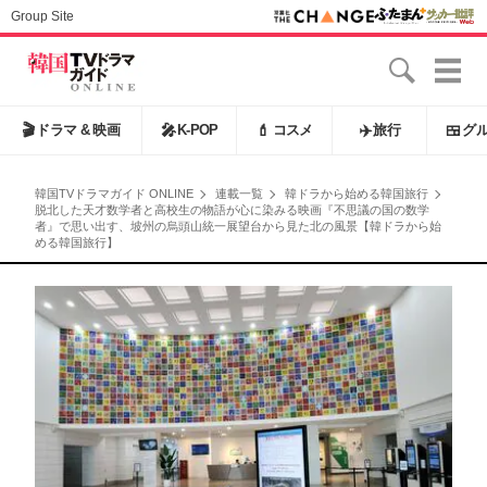
Group Site
🎬
ドラマ & 映画
🎤
K-POP
💄
コスメ
✈️
旅行
🍱
グ
韓国TVドラマガイド ONLINE
連載一覧
韓ドラから始める韓国旅行
脱北した天才数学者と高校生の物語が心に染みる映画『不思議の国の数学
者』で思い出す、坡州の烏頭山統一展望台から見た北の風景【韓ドラから始
める韓国旅行】