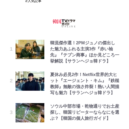
人気記事
韓流傑作選！2PMジュノの傑出し
た魅力あふれる主演3作『赤い袖
先』『テプン商事』ほか見どころ一
挙解説【サランヘジョ韓ドラ】
夏休み必見2作！Netflix世界的大ヒ
ット『エージェント・キム』『鉄槌
教師』無敵の強さ炸裂！熱い人間描
写も魅力【サランヘジョ韓ドラ】
ソウル中部市場・乾物通りでお土産
探し、韓国リピーターならなにを選
ぶ？【韓国の個人旅行ガイド】