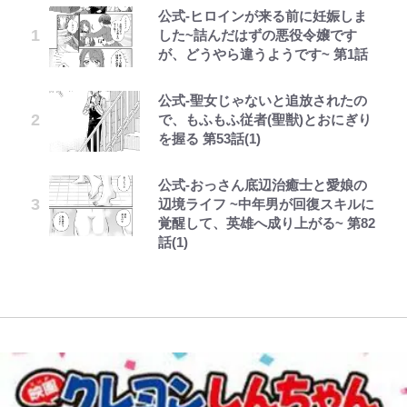
公式-ヒロインが来る前に妊娠しま
えびめしの流儀
｢なんじゃこりゃあああ！｣本田圭
錦織一清の写真集はなぜ私服なの
千葉雄大、ほっそりイケメン近影に
空の轍と大地の雲と 第1回
荒々しい「火山帯」の一端にいるこ
「自分の絵ごと、このジャンルはそ
した~詰んだはずの悪役令嬢です
佑の古巣ミラン、漆黒×蛍光レッド
か…高級ブランドをやめ等身大の自
「顔パンパンだったのに」反響 視
とを体感！ 登頂約10分でも大迫力
ろそろ終わりかな」江口寿史が炎上
が、どうやら違うようです~ 第1話
の超絶クールな新サードユニに世界
分を表現する現在「ちゃんとおじい
聴者が想った激変の納得理由
「吾妻小富士」火口を1周する「1
を経て樋口毅宏に語ったこと
が熱狂｢サードなのにズルい｣｢こり
ちゃんに」
時間半ハイキング」パノラマ絶景レ
ゃかっけえわ｣
ポ【福島県福島市】
公式-聖女じゃないと追放されたの
オラの引越し物語 サボテン大襲撃
村上佳菜子、“遠距離結婚”の夫と
第3回 出版までの道のり・その2
1万円超えも「納得のクオリティ」
「のりの芝居は観たいと」藤原紀香
で、もふもふ従者(聖獣)とおにぎり
の再会にデレデレ…顔出し公開
『この素晴らしい世界に祝福を！』
｢最後の1枚…ワルぃゎ〜｣鈴木優磨
が明かす夫・片岡愛之助との関係
【知ってる？「日本本土四極踏破証
を握る 第53話(1)
「愛が足りない」不満を漏らしてい
10万針以上の密度で再現された“め
が激勝翌日に写真12枚投稿→渾身
性…互いに一番のお客さんで刺激を
明書」】広島から本州4島の最南端
た過去も
ぐみん刺繍ワークシャツ”にファン
の“煽りショット”に興奮！｢最後の
もらう存在
へ「ドライブがてら行ってみた」意
も感動
公式-おっさん底辺治癒士と愛娘の
でっかい男になりたいゾ
レビュー『仮面家族』悠木シュン・
1枚までの壮大なフリ｣｢知念くんの
外な結果！「車中泊レポート」
宮崎麗果、“10キロ減”告白後の背
辺境ライフ ~中年男が回復スキルに
著
ことどんだけ好きなんよｗ｣
江口洋介の人生最大のCHANGEは
骨・肋骨くっきりトレ姿に「痩せ過
映画『ちいかわ』入場者特典「第２
覚醒して、英雄へ成り上がる~ 第82
「ファミリーができたこと」時には
「電気風呂の数は全国一」温泉じゃ
ぎてませんか」心配の声も 夫・黒
弾」がスタート！まさかの人気アイ
話(1)
｢知念さんを煽ってたのと同じ
30人で…江口流“普通の”子育てメ
ないのに大満足！ 上高地帰りに寄
木啓司にはDV巡る逮捕報道
テムに称賛続々「豪華すぎる！」
人？｣鹿島・鈴木優磨、大逆転勝利
ソッドとは
りたい「林檎の湯屋 おぶ～」【山
後の“超・優等生インタビュー”が
帰り、今日はどこでととのう？
話題！｢試合中とのギャップw｣｢礼
vol.7】
儀正しいイケメンやな」