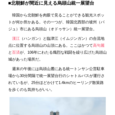
■
北朝鮮
が間近に見える烏頭山統一展望台
韓国から北朝鮮を肉眼で見ることができる観光スポッ
トが何か所かある。その一つが、韓国北西部の坡州（パ
ジュ）市にある烏頭山（オドゥサン）統一展望台。
漢江
（ハンガン）と臨津江（イムジンガン）の合流地
点に位置する烏頭山の山頂にある。ここはかつて
高句麗
と
百済
が、106年にわたる熾烈な戦闘を繰り広げた烏頭山
城があった場所だ。
週末の午後には烏頭山麓にある統一トンサン公営駐車
場から30分間隔で統一展望台行のシャトルバスが運行さ
れているが、25分ほどかけて1.4kmのヒーリング散策路
を歩くのも気持ちがいい。