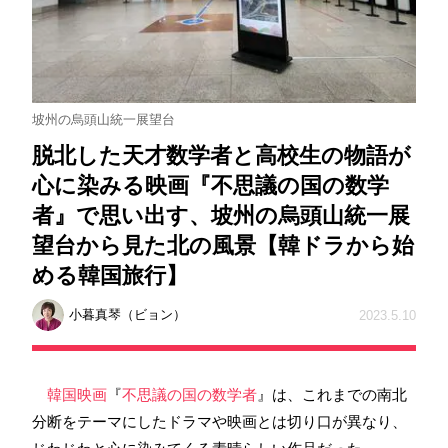
坡州の烏頭山統一展望台
脱北した天才数学者と高校生の物語が
心に染みる映画『不思議の国の数学
者』で思い出す、坡州の烏頭山統一展
望台から見た北の風景【韓ドラから始
める韓国旅行】
小暮真琴（ビョン）
2023.5.10
韓国映画
『
不思議の国の数学者
』は、これまでの南北
分断をテーマにしたドラマや映画とは切り口が異なり、