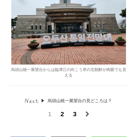
烏頭山統一展望台からは臨津江の向こう岸の北朝鮮が肉眼でも見
える
烏頭山統一展望台の見どころは？
1
2
3