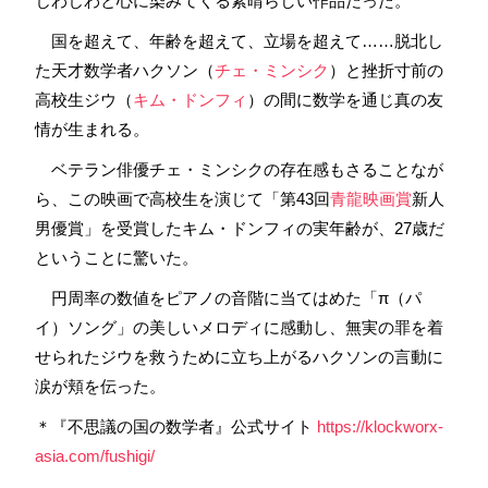
じわじわと心に染みてくる素晴らしい作品だった。
国を超えて、年齢を超えて、立場を超えて……脱北し
た天才数学者ハクソン（
チェ・ミンシク
）と挫折寸前の
高校生ジウ（
キム・ドンフィ
）の間に数学を通じ真の友
情が生まれる。
ベテラン俳優チェ・ミンシクの存在感もさることなが
ら、この映画で高校生を演じて「第43回
青龍映画賞
新人
男優賞」を受賞したキム・ドンフィの実年齢が、27歳だ
ということに驚いた。
円周率の数値をピアノの音階に当てはめた「π（パ
イ）ソング」の美しいメロディに感動し、無実の罪を着
せられたジウを救うために立ち上がるハクソンの言動に
涙が頬を伝った。
＊『不思議の国の数学者』公式サイト
https://klockworx-
asia.com/fushigi/