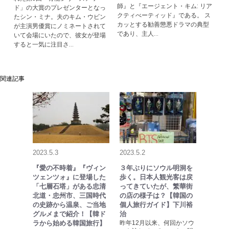
師』と『エージェント・キム: リア
ド」の大賞のプレゼンターとなっ
クティべーティッド』である。 ス
たシン・ミナ。夫のキム・ウビン
カッとする勧善懲悪ドラマの典型
が主演男優賞にノミネートされて
であり、主人...
いて会場にいたので、彼女が登場
すると一気に注目さ...
関連記事
2023.5.3
2023.5.2
『愛の不時着』『ヴィン
３年ぶりにソウル明洞を
ツェンツォ』に登場した
歩く。日本人観光客は戻
「七層石塔」がある忠清
ってきていたが、繁華街
北道・忠州市、三国時代
の店の様子は？【韓国の
の史跡から温泉、ご当地
個人旅行ガイド】下川裕
グルメまで紹介！【韓ド
治
ラから始める韓国旅行】
昨年12月以来、何回かソウ