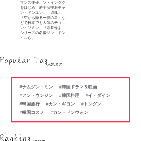
マンス俳優、ソ・イングク
をはじめ、若手演技派チャ
ン・ドンユン、『還魂』
『空から降る一億の星』な
どで日本でも人気のチョ
ン・ソミン、『応答せよ』
シリーズの名優ソン・ドン
イルら、…
人気タグ
#ナムグン・ミン
#韓国ドラマ＆映画
#アン・ウンジン
#韓国料理
#イ・ダイン
#韓国旅行
#カン・ギヨン
#トングン
#韓国コスメ
#カン・ドンウォン