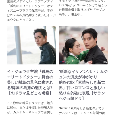
するドラマ3作を一挙紹介しよう。
主演のメディカル・ラブコメディ
1997年から1998年にかけて起こっ
『孤島のエリートドクター』がデ
た経済危機を取り上げた『テプン
ィズニープラスで配信中だ。本作
商事』。現金や...
は2026年5月に兵役に就いたイ・ジ
ェウクにとって入...
イ・ジェウク主演『孤島の
“斬新なイケメン”ホ・ナムジ
エリートドクター』舞台の
ュンの演技が神がかり
美しい離島の景色に癒され
的!Netflix『素晴らしき新世
る!韓国の島旅の魅力とは?
界』甘いロマンスと激しい
【旬ドラマ見どころ考察】
怒りを的確に表現【サラン
ヘジョ韓ドラ】
ここ数年の韓国ドラマには、地方
に移住、または帰郷した登場人物
Netflix『素晴らしき新世界』でホ・
が、カルチャーギャップで苦労し
ナムジュンは、チャイル財閥の後