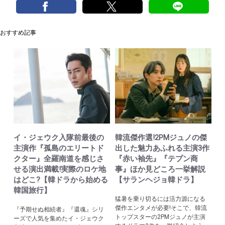
おすすめ記事
イ・ジェウク入隊前最後の
韓流傑作選!2PMジュノの傑
主演作『孤島のエリートド
出した魅力あふれる主演3作
クター』全羅南道を感じさ
『赤い袖先』『テプン商
せる演出満載!実際のロケ地
事』ほか見どころ一挙解説
はどこ?【韓ドラから始める
【サランヘジョ韓ドラ】
韓国旅行】
猛暑を乗り切るには活力源になる
傑作エンタメが必要!そこで、韓流
『予期せぬ相続者』『還魂』シリ
トップスターの2PMジュノが主演
ーズで人気を集めたイ・ジェウク