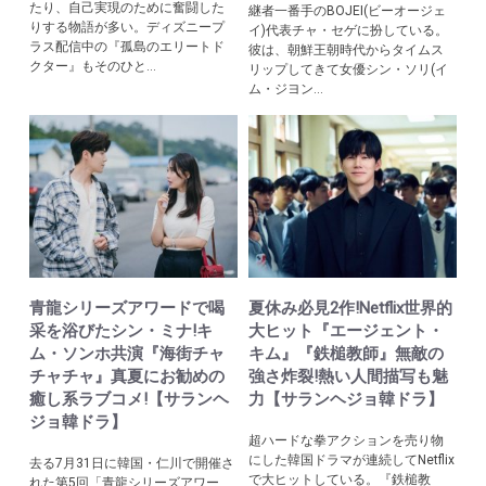
たり、自己実現のために奮闘した
継者一番手のBOJEI(ビーオージェ
りする物語が多い。ディズニープ
イ)代表チャ・セゲに扮している。
ラス配信中の『孤島のエリートド
彼は、朝鮮王朝時代からタイムス
クター』もそのひと...
リップしてきて女優シン・ソリ(イ
ム・ジヨン...
青龍シリーズアワードで喝
夏休み必見2作!Netflix世界的
采を浴びたシン・ミナ!キ
大ヒット『エージェント・
ム・ソンホ共演『海街チャ
キム』『鉄槌教師』無敵の
チャチャ』真夏にお勧めの
強さ炸裂!熱い人間描写も魅
癒し系ラブコメ!【サランヘ
力【サランヘジョ韓ドラ】
ジョ韓ドラ】
超ハードな拳アクションを売り物
にした韓国ドラマが連続してNetflix
去る7月31日に韓国・仁川で開催さ
で大ヒットしている。『鉄槌教
れた第5回「青龍シリーズアワー