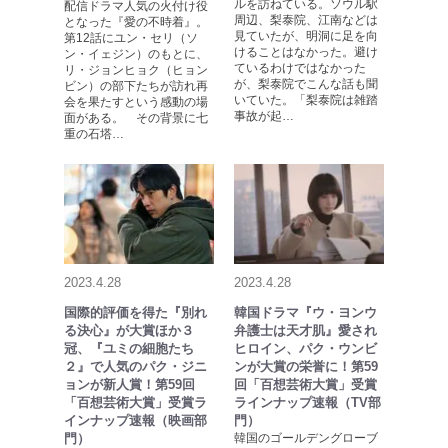
ルを訪ねている。ソウル駅
配信ドラマ人気の火付け役
周辺、梨泰院、江南などは
となった『愛の不時着』。
見ていたが、明洞に足を向
第12話にユン・セリ（ソ
けることはなかった。避け
ン・イェジン）のもとに、
ているわけではなかった
リ・ジョンヒョク（ヒョン
が、梨泰院でこんな話も聞
ビン）の部下たちが訪れ再
いていた。「梨泰院は雑踏
会を果たすという感動の場
事故が起…
面がある。 その背景に七
重の石塔…
2023.4.28
2023.4.28
国際的評価を得た『別れ
韓国ドラマ『ウ・ヨンウ
る決心』が大賞ほか３
弁護士は天才肌』愛され
冠、『ユミの細胞たち
ヒロイン、パク・ウンビ
２』で人気のパク・ジニ
ンが大賞の栄誉に！第59
ョンが新人賞！第59回
回「百想芸術大賞」受賞
「百想芸術大賞」受賞ラ
ラインナップ速報（TV部
インナップ速報（映画部
門）
門）
韓国のゴールデングローブ