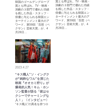
賞とも呼ばれ、TV・映画・
韓国のゴールデングローブ
演劇の３部門で優れた功績
賞とも呼ばれ、TV・映画・
を残した作品・スタッフ・
演劇の３部門で優れた功績
俳優に与えられる韓国エン
を残した作品・スタッフ・
ターテインメント最大のア
俳優に与えられる韓国エン
ワード、第59回「百想（ペ
ターテインメント最大のア
クサン）芸術大賞」が、4
ワード、第59回「百想（ペ
月28日…
クサン）芸術大賞」が、4
月28日…
2023.4.27
“キス職人”ソ・イングク
が“純粋なワル”を演じた
映画『オオカミ狩り』が
爆発的人気！キム・ホン
ソン監督が語る「彼はセ
クシーでチャーミングな
人！」〈インタビュー〉
“キス職人”の異名を持つロ