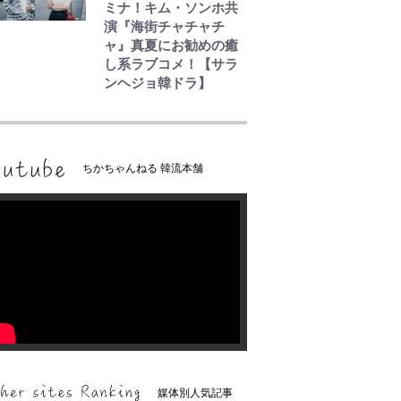
ミナ！キム・ソンホ共
演『海街チャチャチ
ャ』真夏にお勧めの癒
し系ラブコメ！【サラ
ンヘジョ韓ドラ】
ちかちゃんねる 韓流本舗
媒体別人気記事