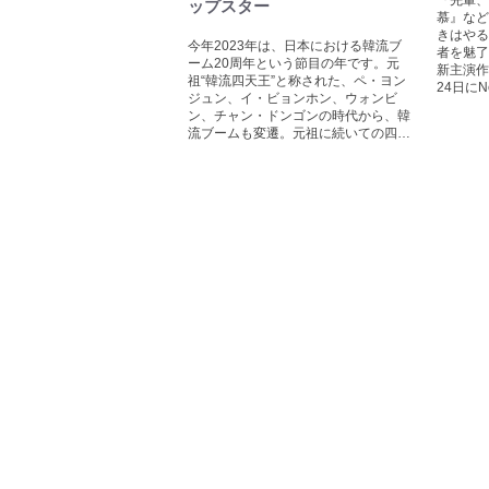
『先輩、
ップスター
慕』など
きはやる
今年2023年は、日本における韓流ブ
者を魅了
ーム20周年という節目の年です。元
新主演作
祖“韓流四天王”と称された、ペ・ヨン
24日にN
ジュン、イ・ビョンホン、ウォンビ
ン、チャン・ドンゴンの時代から、韓
流ブームも変遷。元祖に続いての四…