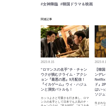
#女神降臨
#韓国ドラマ＆映画
関連記事
2023.8.15
2023.8.
“ロマンスの名手”チ・チャン
【韓国
ウクが挑むクライム・アクシ
ンデレ
ョン『最悪の悪』9月配信！
Netf
『イカゲーム』ウィ・ハジュ
ド』2
ンと演技バトルも！
はいっ
ソジュ
カッコよさと可愛さを行き来し、ロマ
ンスの名手として日本でも人気のチ・
生まれな
チャンウクが、“甘さ封印”、“タフさ全