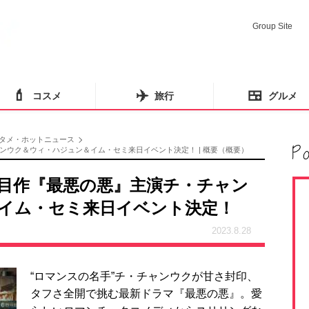
Group Site
💄
✈️
🍱
コスメ
旅行
グルメ
タメ・ホットニュース
ウク＆ウィ・ハジュン＆イム・セミ来日イベント決定！ | 概要（概要）
目作『最悪の悪』主演チ・チャン
イム・セミ来日イベント決定！
2023.8.28
“ロマンスの名手”チ・チャンウクが甘さ封印、
タフさ全開で挑む最新ドラマ『最悪の悪』。愛