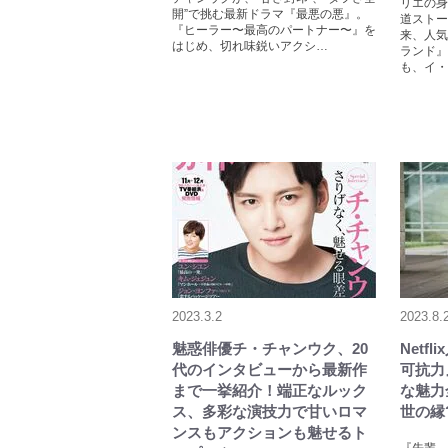
リエの身
開”で挑む最新ドラマ『最悪の悪』。
道ストー
『ヒーラー〜最高のパートナー〜』を
来、人気
はじめ、切れ味鋭いアクシ…
ランド』
も、イ・
2023.3.2
2023.8.
魅惑俳優チ・チャンウク、20
Netf
代のインタビューから最新作
可抗力
まで一挙紹介！端正なルック
な魅力
ス、多彩な演技力で甘いロマ
世の縁?
ンスもアクションも魅せるト