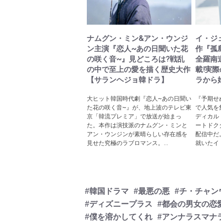
ナムグン・ミン&アン・ウンジ
イ・ジ
ン主演『恋人~あの日聞いた花
作『孤
の咲く音~』見どころは?戦乱
全羅南
の中で至上の愛を描く歴史大作
載!実
【サランヘジョ韓ドラ】
ラから
大ヒット韓国時代劇『恋人~あの日聞い
『予期せ
た花の咲く音~』が、地上波のテレビ東
で人気を
京「韓流プレミア」で放送が始まっ
ディカル
た。本作は演技派のナムグン・ミンと
ートドク
アン・ウンジンが素晴らしい存在感を
配信中だ
見せた究極のラブロマンス。...
就いたイ
#韓国ドラマ
#最悪の悪
#チ・チャン
#ディズニープラス
#都会の男女の恋
#僕を溶かしてくれ
#アンナラスマナ