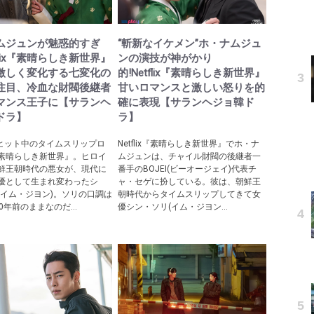
ムジュンが魅惑的すぎ
“斬新なイケメン”ホ・ナムジュ
tflix『素晴らしき新世界』
ンの演技が神がかり
激しく変化する七変化の
的!Netflix『素晴らしき新世界』
注目、冷血な財閥後継者
甘いロマンスと激しい怒りを的
マンス王子に【サランヘ
確に表現【サランヘジョ韓ド
ドラ】
ラ】
ix大ヒット中のタイムスリップロ
Netflix『素晴らしき新世界』でホ・ナ
素晴らしき新世界』。ヒロイ
ムジュンは、チャイル財閥の後継者一
鮮王朝時代の悪女が、現代に
番手のBOJEI(ビーオージェイ)代表チ
優として生まれ変わったシ
ャ・セゲに扮している。彼は、朝鮮王
(イム・ジヨン)。ソリの口調は
朝時代からタイムスリップしてきて女
0年前のままなのだ...
優シン・ソリ(イム・ジヨン...