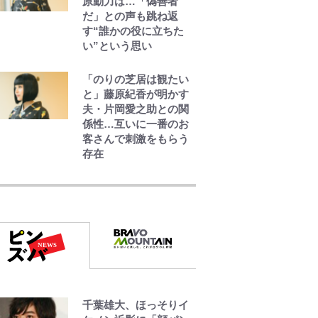
原動力は…「偽善者
だ」との声も跳ね返
す“誰かの役に立ちた
い”という思い
「のりの芝居は観たい
と」藤原紀香が明かす
夫・片岡愛之助との関
係性…互いに一番のお
客さんで刺激をもらう
存在
｢なんじゃこりゃああ
あ！｣本田圭佑の古巣ミ
ラン、漆黒×蛍光レッド
の超絶クールな新サー
ドユニに世界が熱狂｢サ
ードなのにズルい｣｢こ
りゃかっけえわ｣
浦和と千葉の首をかし
千葉雄大、ほっそりイ
げる主力放出、柏リカ