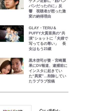
ケメン近影に「顔パン
ルドの下で新加入2人が
パンだったのに」反
化ける！Jリーグに必要
響 視聴者が想った激
な外国人選手は【Jリー
変の納得理由
グ開幕｢初めての秋春
制｣の大激論】(4)
GLAY・TERU＆
PUFFY大貫亜美の“共
｢知念さんを煽ってたの
演”ショットに「夫婦で
と同じ人？｣鹿島・鈴木
写ってるの尊い」 長
優磨、大逆転勝利後
女はもう23歳
の“超・優等生インタビ
ュー”が話題！｢試合中
とのギャップw｣｢礼儀
黒木啓司が妻・宮崎麗
正しいイケメンやな」
果にDV報道、逮捕前に
インスタに起きてい
た“異変”…削除してい
たラブラブ投稿
【キャンプ自己啓発】
増えすぎたギアを棚卸
し！ “ウルトラライト”
目指した「自分スタイ
ル」再構築でわかった