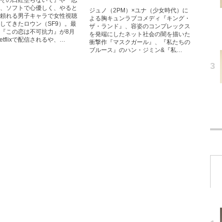
その口紅塗らないで』や『恋
、ソフトで心優しく、やると
ジュノ（2PM）×ユナ（少女時代）に
頼れる男子キャラで女性視聴
よる胸キュンラブコメディ『キング・
してきたロウン（SF9）。最
ザ・ランド』、容姿のコンプレックス
『この恋は不可抗力』が8月
を発端にしたネット社会の闇を描いた
etflixで配信されるや、…
衝撃作『マスクガール』、『私たちの
ブルース』のハン・ジミン&『私…