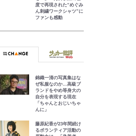
度で再現された“めぐみ
ん刺繍ワークシャツ”に
ファンも感動
公式-ヒロインが来る前
に妊娠しました~詰んだ
はずの悪役令嬢です
が、どうやら違うよう
です~ 第1話
公式-冒険家になろう! ~
スキルボードでダンジ
ョン攻略~ 第65話(1)
錦織一清の写真集はな
ぜ私服なのか…高級ブ
ランドをやめ等身大の
公式-超難関ダンジョン
自分を表現する現在
で10万年修行した結
「ちゃんとおじいちゃ
果、世界最強に~最弱無
んに」
能の下剋上~ 第37話(1)
藤原紀香が23年間続け
るボランティア活動の