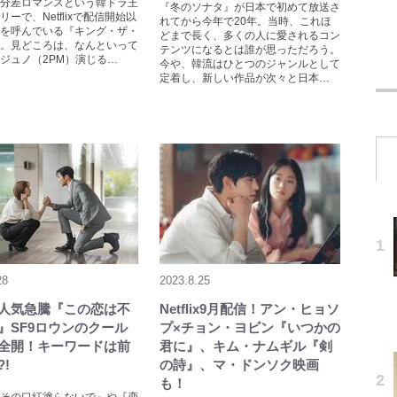
分差ロマンスという韓ドラ王
『冬のソナタ』が日本で初めて放送さ
リーで、Netflixで配信開始以
れてから今年で20年。当時、これほ
を呼んでいる『キング・ザ・
どまで長く、多くの人に愛されるコン
。見どころは、なんといって
テンツになるとは誰が思っただろう。
ジュノ（2PM）演じる…
今や、韓流はひとつのジャンルとして
定着し、新しい作品が次々と日本…
28
2023.8.25
lix人気急騰『この恋は不
Netflix9月配信！アン・ヒョソ
』SF9ロウンのクール
プ×チョン・ヨビン『いつかの
全開！キーワードは前
君に』、キム・ナムギル『剣
!
の詩』、マ・ドンソク映画
も！