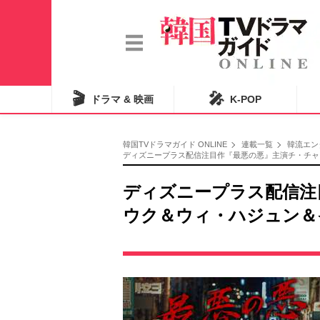
🎬
🎤
ドラマ & 映画
K-POP
韓国TVドラマガイド ONLINE
連載一覧
韓流エン
ディズニープラス配信注目作『最悪の悪』主演チ・チャン
ディズニープラス配信注
ウク＆ウィ・ハジュン＆