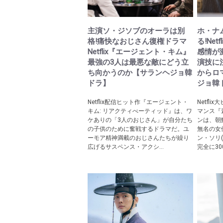
主演ソ・ジソブのオーラは別
ホ・ナ
格!痛快なおじさん復権ドラマ
る!Ne
Netflix『エージェント・キム』
感情が
最強の3人は最悪な敵にどう立
演技に
ち向かうのか【サランヘジョ韓
からロ
ドラ】
ジョ韓
Netflix配信ヒット作『エージェント・
Netfl
キム: リアクティべーティッド』は、ワ
マンス『
ケありの「3人のおじさん」が自分たち
ンは、朝
の子供のために奮戦するドラマだ。ユ
無名の女
ーモア精神満載のおじさんたちが繰り
ン・ソリ
広げるサスペンス・アクシ...
完全に30