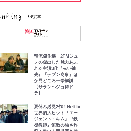
人気記事
韓流傑作選！2PMジュ
ノの傑出した魅力あふ
れる主演3作『赤い袖
先』『テプン商事』ほ
か見どころ一挙解説
【サランヘジョ韓ド
ラ】
夏休み必見2作！Netflix
世界的大ヒット『エー
ジェント・キム』『鉄
槌教師』無敵の強さ炸