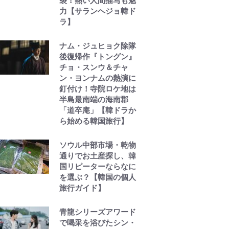
裂！熱い人間描写も魅
力【サランヘジョ韓ド
ラ】
ナム・ジュヒョク除隊
後復帰作『トングン』
チョ・スンウ＆チャ
ン・ヨンナムの熱演に
釘付け！寺院ロケ地は
半島最南端の海南郡
「道卒庵」【韓ドラか
ら始める韓国旅行】
ソウル中部市場・乾物
通りでお土産探し、韓
国リピーターならなに
を選ぶ？【韓国の個人
旅行ガイド】
青龍シリーズアワード
で喝采を浴びたシン・