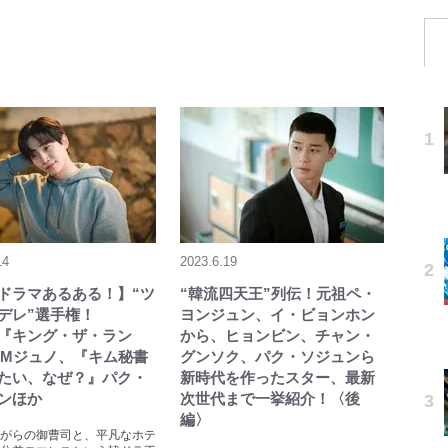
14
2023.6.19
ドラマあるある！】“ツ
“韓流四天王”列伝！元祖ペ・
デレ”選手権！
ヨンジュン、イ・ビョンホン
lix『キング・ザ・ラン
から、ヒョンビン、チャン・
PMジュノ、『キム秘書
グンソク、パク・ソジュンら
たい、なぜ？』パク・
新時代を作ったスター、最新
ンほか
次世代まで一挙紹介！〈後
編〉
がらの御曹司と、平凡なホテ