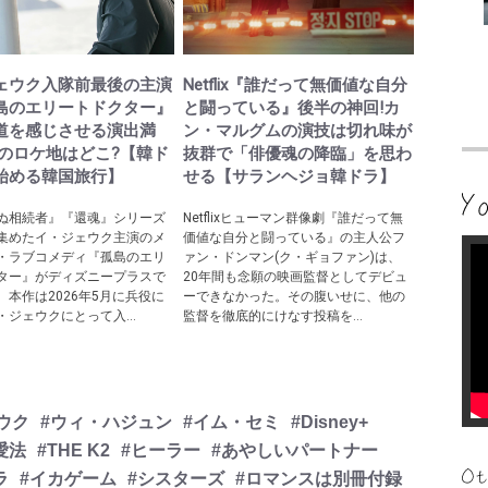
ェウク入隊前最後の主演
Netflix『誰だって無価値な自分
島のエリートドクター』
と闘っている』後半の神回!カ
道を感じさせる演出満
ン・マルグムの演技は切れ味が
際のロケ地はどこ?【韓ド
抜群で「俳優魂の降臨」を思わ
始める韓国旅行】
せる【サランヘジョ韓ドラ】
ぬ相続者』『還魂』シリーズ
Netflixヒューマン群像劇『誰だって無
集めたイ・ジェウク主演のメ
価値な自分と闘っている』の主人公フ
・ラブコメディ『孤島のエリ
ァン・ドンマン(ク・ギョファン)は、
ター』がディズニープラスで
20年間も念願の映画監督としてデビュ
。本作は2026年5月に兵役に
ーできなかった。その腹いせに、他の
・ジェウクにとって入...
監督を徹底的にけなす投稿を...
ウク
#ウィ・ハジュン
#イム・セミ
#Disney+
愛法
#THE K2
#ヒーラー
#あやしいパートナー
ラ
#イカゲーム
#シスターズ
#ロマンスは別冊付録