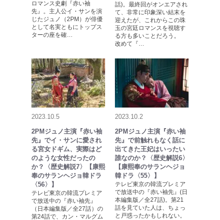
ロマンス史劇『赤い袖
話)。最終回がオンエアされ
先』。主人公イ・サンを演
て、非常に印象深い結末を
じたジュノ（2PM）が俳優
迎えたが、これからこの珠
として名実ともにトップス
玉の宮廷ロマンスを視聴す
ターの座を確…
る方も多いことだろう。
改めて『…
2023.10.5
2023.10.2
2PMジュノ主演『赤い袖
2PMジュノ主演『赤い袖
先』でイ・サンに愛され
先』で前触れもなく話に
る宮女ドギム、実際はど
出てきた王妃はいったい
のような女性だったの
誰なのか？〈歴史解説6〉
か？〈歴史解説7〉【康熙
【康熙奉のサランヘジョ
奉のサランヘジョ韓ドラ
韓ドラ〈55〉】
〈56〉】
テレビ東京の韓流プレミア
で放送中の『赤い袖先』(日
テレビ東京の韓流プレミア
本編集版／全27話)。第21
で放送中の『赤い袖先』
話を見ていた人は、ちょっ
（日本編集版／全27話）の
と戸惑ったかもしれない。
第24話で、カン・マルグム