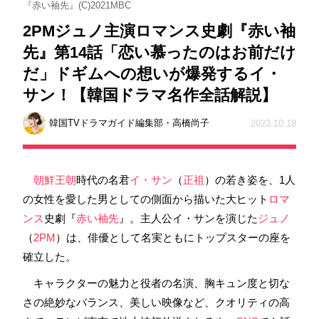
『赤い袖先』(C)2021MBC
2PMジュノ主演ロマンス史劇『赤い袖
先』第14話「恋い慕ったのはお前だけ
だ」ドギムへの想いが爆発するイ・
サン！【韓国ドラマ名作全話解説】
韓国TVドラマガイド編集部・高橋尚子
2023.10.18
朝鮮王朝
時代の名君
イ・サン
（
正祖
）の若き姿を、1人
の女性を愛した男としての側面から描いた大ヒット
ロマ
ンス
史劇『
赤い袖先
』。主人公イ・サンを演じた
ジュノ
（
2PM
）は、俳優として名実ともにトップスターの座を
確立した。
キャラクターの魅力と役者の名演、胸キュン度と切な
さの絶妙なバランス、美しい映像など、クオリティの高