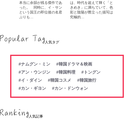
本当に余韻が残る傑作であ
は、時代を超えて輝く「と
った。 同時に、イ・サン
きめき」に満ちていて、色
という国王の即位後の名君
彩と陰陽が際立った描写は
ぶりも…
究極的…
人気タグ
#ナムグン・ミン
#韓国ドラマ＆映画
#アン・ウンジン
#韓国料理
#トングン
#イ・ダイン
#韓国コスメ
#韓国旅行
#カン・ギヨン
#カン・ドンウォン
人気記事