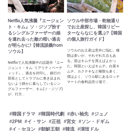
Netflix人気沸騰『エージェン
ソウル中部市場・乾物通り
ト・キム』ソ・ジソブ扮す
でお土産探し、韓国リピー
るシングルファーザーの娘
ターならなにを選ぶ?【韓国
を連れ去った敵の暗い過去
の個人旅行ガイド】
が明らかに!【韓流談義from
ソウルのお土産は意外に悩む。種
ソウル】
類は多いが、それぞれ欠点もあ
る。昔はキムチを買えばよかっ
Netflixで人気沸騰中の話題作『エー
た。韓国といえばキムチ。白菜キ
ジェント・キム: リアリティペーテ
ムチ、カクテキなど種類も多く、
ィッド』。過去を封印し、銀行の
僕はよく、ソウル駅にあるロッテ
部長としてトラブルに巻き込まれ
マートの食料品売り場で...
ないよう静かに暮らしているシン
グルファーザー、キム(ソ・ジソブ)
が、行方...
#韓国ドラマ
#韓国時代劇
#赤い袖先
#ジュノ
#2PM
#イ・サン
#正祖
#宮女
#ソン・ドギム
#イ・セヨン
#朝鮮王朝
#韓流
#演技ドル