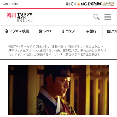
Group Site
🎬
ドラマ & 映画
🎤
K-POP
💄
コスメ
✈️
旅行
🍱
グ
韓国TVドラマガイド ONLINE
連載一覧
韓国ドラマ・推しコラム
2PMジュノ主演ロマンス史劇『赤い袖先』第14話「恋い慕ったのはお前だけ
だ」ドギムへの想いが爆発するイ・サン！【韓国ドラマ名作全話解説】