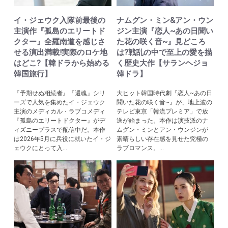
イ・ジェウク入隊前最後の
ナムグン・ミン&アン・ウン
主演作『孤島のエリートド
ジン主演『恋人~あの日聞い
クター』全羅南道を感じさ
た花の咲く音~』見どころ
せる演出満載!実際のロケ地
は?戦乱の中で至上の愛を描
はどこ?【韓ドラから始める
く歴史大作【サランヘジョ
韓国旅行】
韓ドラ】
『予期せぬ相続者』『還魂』シリ
大ヒット韓国時代劇『恋人~あの日
ーズで人気を集めたイ・ジェウク
聞いた花の咲く音~』が、地上波の
主演のメディカル・ラブコメディ
テレビ東京「韓流プレミア」で放
『孤島のエリートドクター』がデ
送が始まった。本作は演技派のナ
ィズニープラスで配信中だ。本作
ムグン・ミンとアン・ウンジンが
は2026年5月に兵役に就いたイ・ジ
素晴らしい存在感を見せた究極の
ェウクにとって入...
ラブロマンス。...