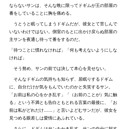
ならないサンは、そんな晩に限ってドギムが王の部屋の
番をしていることに胸を痛める。
うとうと眠ってしまうドギムだが、彼女とて苦しんで
いないわけではない。側室のもとに出かけ戻らぬ部屋の
主サンを夜通し待って番をするのだ。
「待つことに慣れなければ」「何も考えないようにしな
ければ」
そう努め、サンの前では決して本心を見せない。
そんなドギムの気持ちも知らず、居眠りするドギム
に、自分だけが気をもんでいたのかと失笑するサン。
「お前は私の心をかき乱す」「（お前のことが）気に触
る」という不満とも告白ともとれる言葉の最後に、「お
前は私がどれだけ……」と言いよどむサンだが、彼女を
見つめる眼差しは愛情にあふれている。
さらに、ドギムはサンをかき乱す。サンの自分に対す