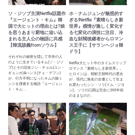
ソ・ジソブ主演Netflix話題作
ホ・ナムジュンが魅惑的す
『エージェント・キム』韓
ぎる!Netflix『素晴らしき新
国で大ヒットの理由とは?娘
世界』感情が激しく変化す
を思うあまり窮地に追い込
る七変化の演技に注目、冷
まれる主人公の物語に共感
血な財閥後継者からロマン
【韓流談義fromソウル】
ス王子に【サランヘジョ韓
ドラ】
それぞれの秘密を隠して市井の人
のように生きているキム(ソ・ジソ
Netflix大ヒット中のタイムスリップ
ブ)とその旧友ジン・チョル(ユン・
ロマンス『素晴らしき新世界』。
ギョンホ)&ハンス(チェ・デフン)
ヒロインは、朝鮮王朝時代の悪女
が、行方不明になったキムの娘ミ
が、現代に無名の女優として生ま
ンジを捜索する物語『エージェン
れ変わったシン・ソリ(イム・ジヨ
ト・キム:...
ン)。ソリの口調は完全に300年前
のままなのだ...