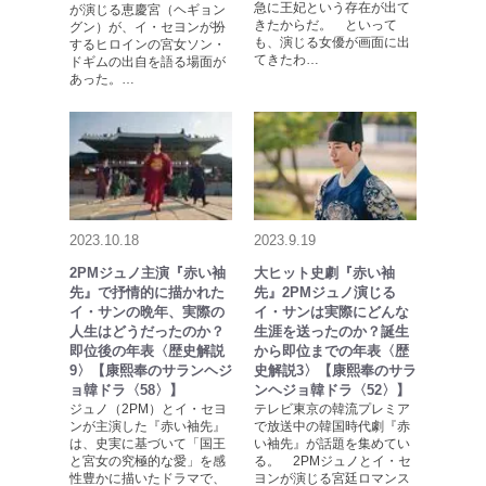
急に王妃という存在が出て
が演じる恵慶宮（ヘギョン
きたからだ。 といって
グン）が、イ・セヨンが扮
も、演じる女優が画面に出
するヒロインの宮女ソン・
てきたわ…
ドギムの出自を語る場面が
あった。…
2023.10.18
2023.9.19
2PMジュノ主演『赤い袖
大ヒット史劇『赤い袖
先』で抒情的に描かれた
先』2PMジュノ演じる
イ・サンの晩年、実際の
イ・サンは実際にどんな
人生はどうだったのか？
生涯を送ったのか？誕生
即位後の年表〈歴史解説
から即位までの年表〈歴
9〉【康熙奉のサランヘジ
史解説3〉【康熙奉のサラ
ョ韓ドラ〈58〉】
ンヘジョ韓ドラ〈52〉】
ジュノ（2PM）とイ・セヨ
テレビ東京の韓流プレミア
ンが主演した『赤い袖先』
で放送中の韓国時代劇『赤
は、史実に基づいて「国王
い袖先』が話題を集めてい
と宮女の究極的な愛」を感
る。 2PMジュノとイ・セ
性豊かに描いたドラマで、
ヨンが演じる宮廷ロマンス