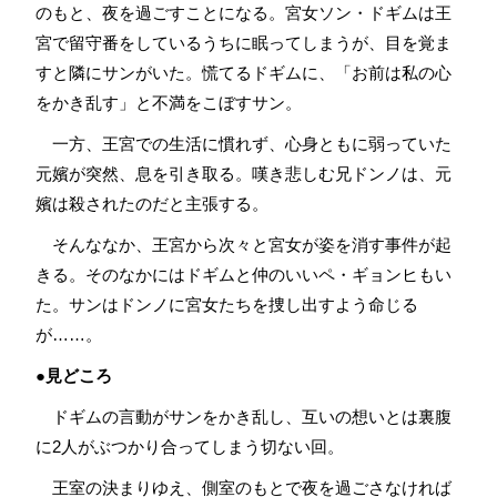
のもと、夜を過ごすことになる。宮女ソン・ドギムは王
宮で留守番をしているうちに眠ってしまうが、目を覚ま
すと隣にサンがいた。慌てるドギムに、「お前は私の心
をかき乱す」と不満をこぼすサン。
一方、王宮での生活に慣れず、心身ともに弱っていた
元嬪が突然、息を引き取る。嘆き悲しむ兄ドンノは、元
嬪は殺されたのだと主張する。
そんななか、王宮から次々と宮女が姿を消す事件が起
きる。そのなかにはドギムと仲のいいペ・ギョンヒもい
た。サンはドンノに宮女たちを捜し出すよう命じる
が……。
●見どころ
ドギムの言動がサンをかき乱し、互いの想いとは裏腹
に2人がぶつかり合ってしまう切ない回。
王室の決まりゆえ、側室のもとで夜を過ごさなければ