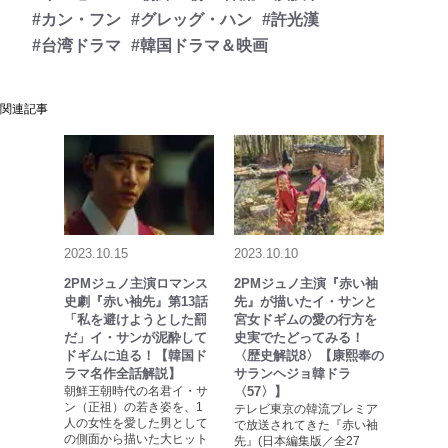
#カン・フン
#グレッグ・ハン
#許光漢
#台湾ドラマ
#韓国ドラマ＆映画
関連記事
2023.10.15
2023.10.10
2PMジュノ主演ロマンス
2PMジュノ主演『赤い袖
史劇『赤い袖先』第13話
先』が描いたイ・サンと
「私を避けようとした罰
宮女ドギムの愛の行方を
だ」イ・サンが泥酔して
史実でたどってみる！
ドギムに迫る！【韓国ド
〈歴史解説8〉【康熙奉の
ラマ名作全話解説】
サランヘジョ韓ドラ
朝鮮王朝時代の名君イ・サ
〈57〉】
ン（正祖）の若き姿を、1
テレビ東京の韓流プレミア
人の女性を愛した男として
で放送されてきた『赤い袖
の側面から描いた大ヒット
先』(日本編集版／全27