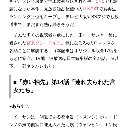
さで、テレビ東京で地上波初放送されるや、
SNS
でも話
題になった本作。見放題独占配信中の
U-NEXT
でも再生
ランキング上位をキープし、テレビ大阪やBSフジでも放
送中で、まだまだ熱は続きそうだ。
そんな多くの視聴者を虜にした、王イ・サンと、彼に
愛された
宮女
ソン・ドギム
。気になる2人のロマンスを、
各話ごとに解説する。（本記事はオリジナル版全17話を
もとに紹介。TV地上波放送は日本編集版の全27話。※以
下、一部ネタバレあり）
■『赤い袖先』第14話「連れ去られた宮
女たち」
●あらすじ
イ・サンは、側近である都承旨（トスンジ）ホン・ド
ンノの妹で側室に迎え入れた元嬪（ウォンビン）ホン氏