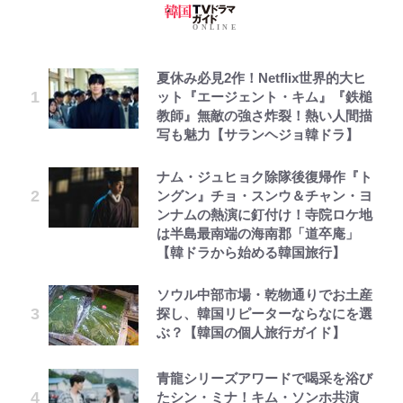
夏休み必見2作！Netflix世界的大ヒ
ット『エージェント・キム』『鉄槌
教師』無敵の強さ炸裂！熱い人間描
写も魅力【サランヘジョ韓ドラ】
ナム・ジュヒョク除隊後復帰作『ト
ングン』チョ・スンウ＆チャン・ヨ
ンナムの熱演に釘付け！寺院ロケ地
は半島最南端の海南郡「道卒庵」
【韓ドラから始める韓国旅行】
ソウル中部市場・乾物通りでお土産
探し、韓国リピーターならなにを選
ぶ？【韓国の個人旅行ガイド】
青龍シリーズアワードで喝采を浴び
たシン・ミナ！キム・ソンホ共演