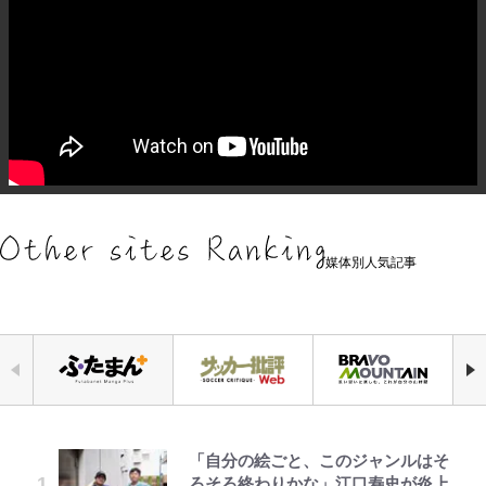
媒体別人気記事
「自分の絵ごと、このジャンルはそ
｢めーっちゃオシャじゃん｣中田英
荒々しい「火山帯」の一端にいるこ
空の轍と大地の雲と 第1回
でっかい男になりたいゾ
公式-ヒロインが来る前に妊娠しま
錦織一清の写真集はなぜ私服なの
千葉雄大、ほっそりイケメン近影に
ろそろ終わりかな」江口寿史が炎上
寿やトッティも愛した名門ローマ、
とを体感！ 登頂約10分でも大迫力
した~詰んだはずの悪役令嬢です
か…高級ブランドをやめ等身大の自
「顔パンパンだったのに」反響 視