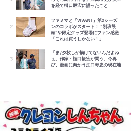
を経て樋口毅宏に語ったこと
新アウェイユニが大評判！｢カッコ
「吾妻小富士」火口を1周する「1
が、どうやら違うようです~ 第1話
分を表現する現在「ちゃんとおじい
聴者が想った激変の納得理由
いい｣｢好きなデザイン｣｢今年は2nd
時間半ハイキング」パノラマ絶景レ
ちゃんに」
買おうかな｣
ポ【福島県福島市】
ファミマと『VIVANT』第2シーズ
第3回 出版までの道のり・その2
浅草は日本の心だゾ
公式-ヒロインが来る前に妊娠しま
GLAY・TERU＆PUFFY大貫亜美
錦織一清が語る還暦からの新たな挑
ンのコラボがスタート！ “別班饅
した~詰んだはずの悪役令嬢です
の“共演”ショットに「夫婦で写っ
浦和と千葉の首をかしげる主力放
青く美しい「幸せのブルービー」の
戦…少年隊の分岐点と60代で挑む
頭”や限定グッズ登場にファン感激
が、どうやら違うようです~ 第2話
てるの尊い」 長女はもう23歳
出、柏リカルドの下で新加入2人が
正体とは？ 身近な場所で見つける
映画監督作『僕は瞳に恋してる』
「これは買うしかない！」
(1)
化ける！Jリーグに必要な外国人選
コツを紹介【あなたのすぐそばにい
レビュー『仮面家族』悠木シュン・
ボーちゃんの一途な気持ちだゾ
オダウエダ植田、「2年半で56kg
手は【Jリーグ開幕｢初めての秋春
る「季節の虫」の探し方 vol.21】
「まだ2枚しか描けてないんだよね
公式-最強宮廷指南役のおっさん、
藤原紀香が23年間続けるボランテ
著
増」130㎏ボディに驚きと心配 過
制｣の大激論】(4)
ぇ」作家・樋口毅宏が問う、今再
追放された僻地で無双する~幻とな
ィア活動の原動力は…「偽善者だ」
去の「めちゃ美人」写真も再び
アユは「怒らせて掛ける」魚だっ
び、漫画に向かう江口寿史の現在地
った種族の美少女たちを育てて辺境
との声も跳ね返す“誰かの役に立ち
｢守り方かっこよすぎ｣上田綺世が
た！ ルアーを追わせて釣りあげる
を開拓~ 第23話(3)
たい”という思い
妻の“ワンオペ騒動”に家族写真で
「アユイング」のオリジナリティ＆
アンサー！ボールも嫁の炎上も収め
おもしろさを知る
る“神対応”に新婚の板倉、久保、
長友夫妻も続々エール！