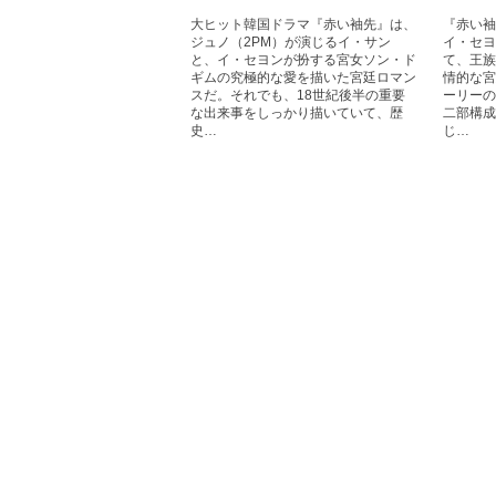
大ヒット韓国ドラマ『赤い袖先』は、
『赤い袖
ジュノ（2PM）が演じるイ・サン
イ・セヨ
と、イ・セヨンが扮する宮女ソン・ド
て、王族
ギムの究極的な愛を描いた宮廷ロマン
情的な宮
スだ。それでも、18世紀後半の重要
ーリーの
な出来事をしっかり描いていて、歴
二部構成
史…
じ…