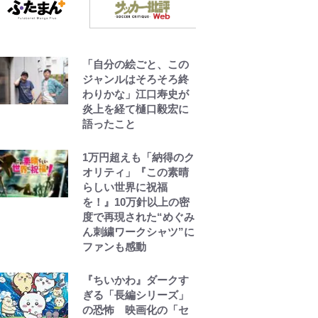
公式-おっさん底辺治癒
士と愛娘の辺境ライフ
~中年男が回復スキルに
「自分の絵ごと、この
覚醒して、英雄へ成り
ジャンルはそろそろ終
上がる~ 第82話(1)
わりかな」江口寿史が
炎上を経て樋口毅宏に
語ったこと
公式-聖女じゃないと追
放されたので、もふも
ふ従者(聖獣)とおにぎり
1万円超えも「納得のク
を握る 第53話(1)
オリティ」『この素晴
らしい世界に祝福
を！』10万針以上の密
度で再現された“めぐみ
ん刺繍ワークシャツ”に
ファンも感動
『ちいかわ』ダークす
ぎる「長編シリーズ」
の恐怖 映画化の「セ