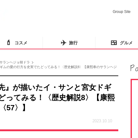
Group Site
💄
✈️
🍱
コスメ
旅行
グルメ
サランヘジョ韓ドラ
ドギムの愛の行方を史実でたどってみる！〈歴史解説8〉【康熙奉のサランヘジ
袖先』が描いたイ・サンと宮女ドギ
どってみる！〈歴史解説8〉【康熙
〈57〉】
2023.10.10