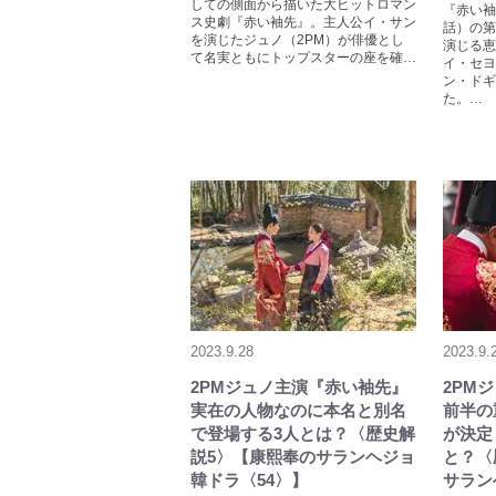
しての側面から描いた大ヒットロマン
『赤い袖
ス史劇『赤い袖先』。主人公イ・サン
話）の第
を演じたジュノ（2PM）が俳優とし
演じる恵
て名実ともにトップスターの座を確…
イ・セヨ
ン・ドギ
た。…
2023.9.28
2023.9.
2PMジュノ主演『赤い袖先』
2PM
実在の人物なのに本名と別名
前半の
で登場する3人とは？〈歴史解
が決定
説5〉【康熙奉のサランヘジョ
と？〈
韓ドラ〈54〉】
サラン