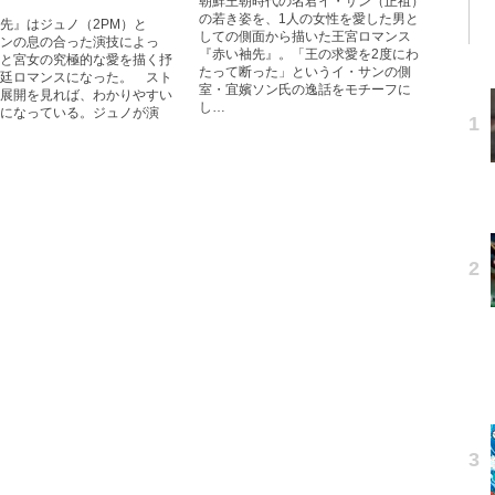
朝鮮王朝時代の名君イ・サン（正祖）
の若き姿を、1人の女性を愛した男と
先』はジュノ（2PM）と
しての側面から描いた王宮ロマンス
ンの息の合った演技によっ
『赤い袖先』。「王の求愛を2度にわ
と宮女の究極的な愛を描く抒
たって断った」というイ・サンの側
廷ロマンスになった。 スト
室・宜嬪ソン氏の逸話をモチーフに
展開を見れば、わかりやすい
し…
になっている。ジュノが演