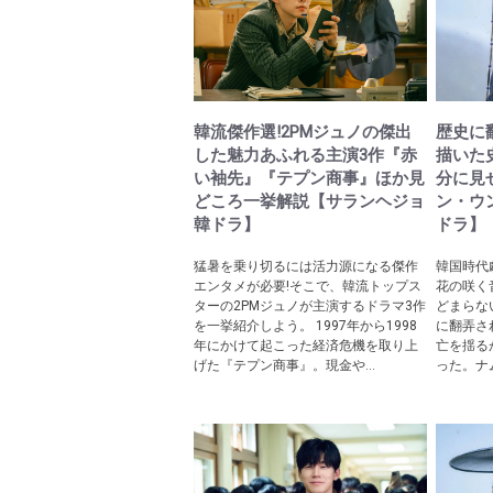
韓流傑作選!2PMジュノの傑出
歴史に
した魅力あふれる主演3作『赤
描いた
い袖先』『テプン商事』ほか見
分に見
どころ一挙解説【サランヘジョ
ン・ウ
韓ドラ】
ドラ】
猛暑を乗り切るには活力源になる傑作
韓国時代
エンタメが必要!そこで、韓流トップス
花の咲く
ターの2PMジュノが主演するドラマ3作
どまらな
を一挙紹介しよう。 1997年から1998
に翻弄さ
年にかけて起こった経済危機を取り上
亡を揺る
げた『テプン商事』。現金や...
った。ナム