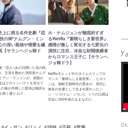
史上に残る名作史劇『恋
ホ・ナムジュンが魅惑的すぎ
演技の神”ナムグン・ミン
る!Netflix『素晴らしき新世界』
公の深い孤独や情愛を繊
感情が激しく変化する七変化の
現【サランヘジョ韓ド
演技に注目、冷血な財閥後継者
からロマンス王子に【サランヘ
ジョ韓ドラ】
劇『恋人~あの日聞いた花の咲
は、主演を務めた演技派ナムグ
Netflix大ヒット中のタイムスリップロ
とアン・ウンジンが、画面か
マンス『素晴らしき新世界』。ヒロイ
るほどのインパクトを見せて
ンは、朝鮮王朝時代の悪女が、現代に
人の魂が共鳴した競演は物語を
無名の女優として生まれ変わったシ
熱く盛り上げ...
ン・ソリ(イム・ジヨン)。ソリの口調は
完全に300年前のままなのだ...
#イ・サン
#ジュノ
#2PM
#正祖
#世孫