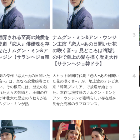
翻弄される至高の純愛を
ナムグン・ミン&アン・ウンジ
史劇『恋人』俳優魂を存
ン主演『恋人~あの日聞いた花
せたナムグン・ミン&ア
の咲く音~』見どころは?戦乱
ンジン【サランヘジョ韓
の中で至上の愛を描く歴史大作
【サランヘジョ韓ドラ】
劇の傑作『恋人~あの日聞いた
大ヒット韓国時代劇『恋人~あの日聞い
音~』は、単なる恋愛絵巻にと
た花の咲く音~』が、地上波のテレビ東
い。その根底には、歴史の波
京「韓流プレミア」で放送が始まっ
れた人々の苦悩と、王朝の存
た。本作は演技派のナムグン・ミンと
がす壮大な歴史のうねりがあ
アン・ウンジンが素晴らしい存在感を
グン・ミンが熱...
見せた究極のラブロマンス。...