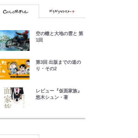
せ過ぎてませんか」心
配の声も 夫・黒木啓
司にはDV巡る逮捕報道
千葉雄大、ほっそりイ
空の轍と大地の雲と 第
ケメン近影に「顔パン
1回
パンだったのに」反
響 視聴者が想った激
変の納得理由
第3回 出版までの道の
村上佳菜子、“遠距離結
り・その2
婚”の夫との再会にデレ
デレ…顔出し公開 「愛
が足りない」不満を漏
レビュー『仮面家族』
らしていた過去も
悠木シュン・著
公式-ヒロインが来る前
に妊娠しました~詰んだ
はずの悪役令嬢です
が、どうやら違うよう
です~ 第1話