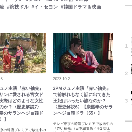
韓流
#演技ドル
#イ・セヨン
#韓国ドラマ＆映画
.5
2023.10.2
ジュノ主演『赤い袖先』
2PMジュノ主演『赤い袖先』
サンに愛される宮女ド
で前触れもなく話に出てきた
実際はどのような女性
王妃はいったい誰なのか？
のか？〈歴史解説7〉
〈歴史解説6〉【康熙奉のサラ
奉のサランヘジョ韓ド
ンヘジョ韓ドラ〈55〉】
6〉】
テレビ東京の韓流プレミアで放送中の
『赤い袖先』(日本編集版／全27話)。
京の韓流プレミアで放送中の