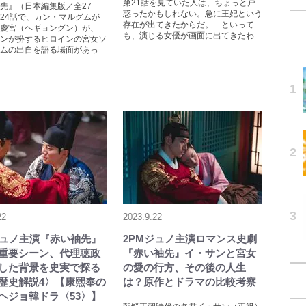
第21話を見ていた人は、ちょっと戸
先』（日本編集版／全27
惑ったかもしれない。急に王妃という
24話で、カン・マルグムが
存在が出てきたからだ。 といって
慶宮（ヘギョングン）が、
も、演じる女優が画面に出てきたわ…
ンが扮するヒロインの宮女ソ
ムの出自を語る場面があっ
22
2023.9.22
ジュノ主演『赤い袖先』
2PMジュノ主演ロマンス史劇
重要シーン、代理聴政
『赤い袖先』イ・サンと宮女
した背景を史実で探る
の愛の行方、その後の人生
歴史解説4〉【康熙奉の
は？原作とドラマの比較考察
ヘジョ韓ドラ〈53〉】