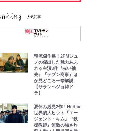
人気記事
韓流傑作選！2PMジュ
ノの傑出した魅力あふ
れる主演3作『赤い袖
先』『テプン商事』ほ
か見どころ一挙解説
【サランヘジョ韓ド
ラ】
夏休み必見2作！Netflix
世界的大ヒット『エー
ジェント・キム』『鉄
槌教師』無敵の強さ炸