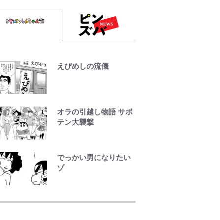
えびめしの流儀
オラの引越し物語 サボ
テン大襲撃
でっかい男になりたい
ゾ
宮崎麗果、“10キロ
減”告白後の背骨・肋骨
くっきりトレ姿に「痩