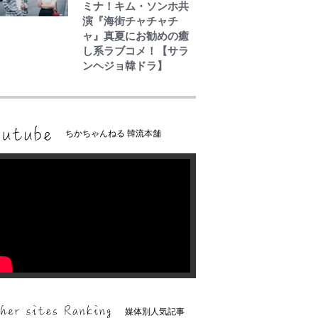
ミナ！キム・ソンホ共
演『海街チャチャチ
ャ』真夏にお勧めの癒
し系ラブコメ！【サラ
ンヘジョ韓ドラ】
ちかちゃんねる 韓流本舗
媒体別人気記事