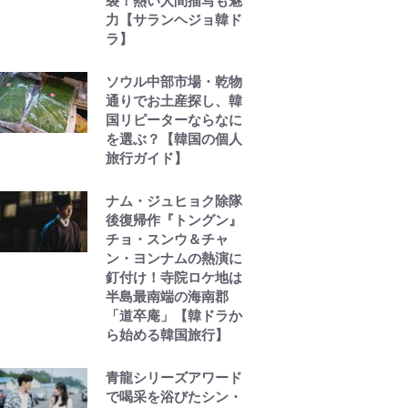
裂！熱い人間描写も魅
力【サランヘジョ韓ド
ラ】
ソウル中部市場・乾物
通りでお土産探し、韓
国リピーターならなに
を選ぶ？【韓国の個人
旅行ガイド】
ナム・ジュヒョク除隊
後復帰作『トングン』
チョ・スンウ＆チャ
ン・ヨンナムの熱演に
釘付け！寺院ロケ地は
半島最南端の海南郡
「道卒庵」【韓ドラか
ら始める韓国旅行】
青龍シリーズアワード
で喝采を浴びたシン・