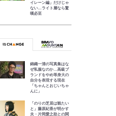
イレーン編」だけじゃ
ない…ライト層なら驚
嘆必至
｢最後の1枚…ワルぃ
ゎ〜｣鈴木優磨が激勝翌
日に写真12枚投稿→渾
身の“煽りショット”に
興奮！｢最後の1枚まで
の壮大なフリ｣｢知念く
んのことどんだけ好き
なんよｗ｣
錦織一清の写真集はな
｢なんじゃこりゃああ
ぜ私服なのか…高級ブ
あ！｣本田圭佑の古巣ミ
ランドをやめ等身大の
ラン、漆黒×蛍光レッド
自分を表現する現在
の超絶クールな新サー
「ちゃんとおじいちゃ
ドユニに世界が熱狂｢サ
んに」
ードなのにズルい｣｢こ
りゃかっけえわ｣
「のりの芝居は観たい
と」藤原紀香が明かす
｢知念さんを煽ってたの
夫・片岡愛之助との関