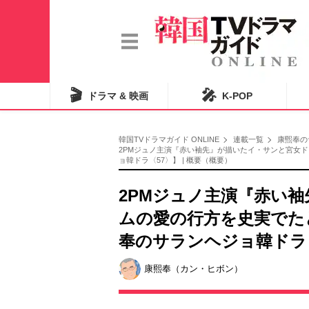
🎬
🎤
ドラマ & 映画
K-POP
韓国TVドラマガイド ONLINE
連載一覧
康煕奉の
2PMジュノ主演『赤い袖先』が描いたイ・サンと宮女
ョ韓ドラ〈57〉】 | 概要（概要）
2PMジュノ主演『赤い
ムの愛の行方を史実でた
奉のサランヘジョ韓ドラ
康熙奉（カン・ヒボン）