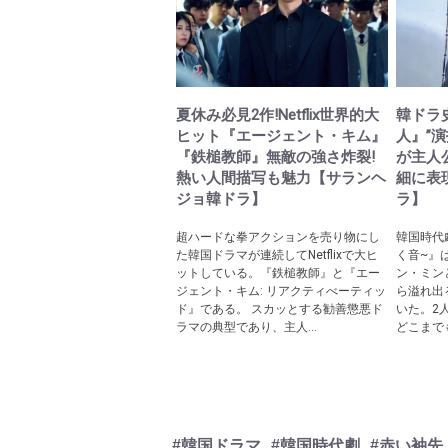
夏休み必見2作!Netflix世界的大
韓ドラ
ヒット『エージェント・キム』
人』”
『鉄槌教師』無敵の強さ炸裂!
が主人
熱い人間描写も魅力【サランヘ
細に表
ジョ韓ドラ】
ラ】
超ハードな拳アクションを売り物にし
韓国時代
た韓国ドラマが連続してNetflixで大ヒ
く音~』
ットしている。『鉄槌教師』と『エー
ン・ミン
ジェント・キム: リアクティべーティッ
ら溢れ出
ド』である。 スカッとする勧善懲悪ド
いた。2
ラマの典型であり、主人...
どこまでも
#韓国ドラマ
#韓国時代劇
#赤い袖先