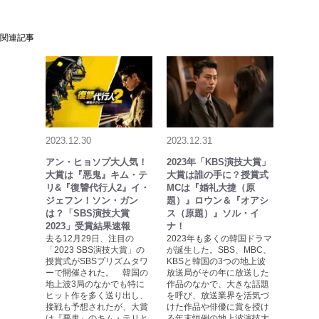
関連記事
2023.12.30
2023.12.31
アン・ヒョソプ大人気！
2023年「KBS演技大賞」
大賞は『悪鬼』キム・テ
大賞は誰の手に？授賞式
リ&『復讐代行人2』イ・
MCは『婚礼大捷（原
ジェフン！ソン・ガン
題）』ロウン＆『オアシ
は？「SBS演技大賞
ス（原題）』ソル・イ
2023」受賞結果速報
ナ！
去る12月29日、注目の
2023年も多くの韓国ドラマ
「2023 SBS演技大賞」の
が誕生した。SBS、MBC、
授賞式がSBSプリズムタワ
KBSと韓国の3つの地上波
ーで開催された。 韓国の
放送局がその年に放送した
地上波3局のなかでも特に
作品のなかで、大きな話題
ヒット作を多く送り出し、
を呼び、放送業界を活気づ
接戦も予想されたが、大賞
けた作品や俳優に賞を授け
は『悪鬼』のキム・テリと
る年末恒例の地上波演技大