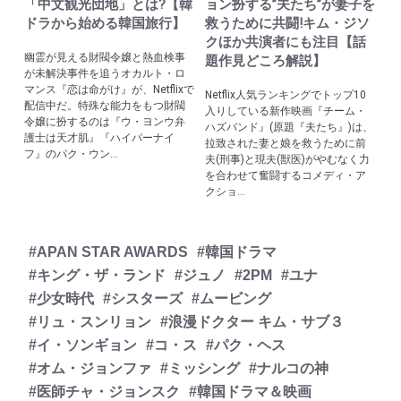
「中文観光団地」とは?【韓
ョン扮する”夫たち”が妻子を
ドラから始める韓国旅行】
救うために共闘!キム・ジソ
クほか共演者にも注目【話
幽霊が見える財閥令嬢と熱血検事
題作見どころ解説】
が未解決事件を追うオカルト・ロ
マンス『恋は命がけ』が、Netflixで
Netflix人気ランキングでトップ10
配信中だ。特殊な能力をもつ財閥
入りしている新作映画『チーム・
令嬢に扮するのは『ウ・ヨンウ弁
ハズバンド』(原題『夫たち』)は、
護士は天才肌』『ハイパーナイ
拉致された妻と娘を救うために前
フ』のパク・ウン...
夫(刑事)と現夫(獣医)がやむなく力
を合わせて奮闘するコメディ・ア
クショ...
#APAN STAR AWARDS
#韓国ドラマ
#キング・ザ・ランド
#ジュノ
#2PM
#ユナ
#少女時代
#シスターズ
#ムービング
#リュ・スンリョン
#浪漫ドクター キム・サブ３
#イ・ソンギョン
#コ・ス
#パク・ヘス
#オム・ジョンファ
#ミッシング
#ナルコの神
#医師チャ・ジョンスク
#韓国ドラマ＆映画