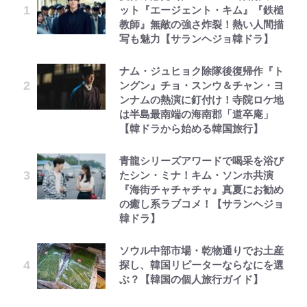
ット『エージェント・キム』『鉄槌
教師』無敵の強さ炸裂！熱い人間描
写も魅力【サランヘジョ韓ドラ】
ナム・ジュヒョク除隊後復帰作『ト
ングン』チョ・スンウ＆チャン・ヨ
ンナムの熱演に釘付け！寺院ロケ地
は半島最南端の海南郡「道卒庵」
【韓ドラから始める韓国旅行】
青龍シリーズアワードで喝采を浴び
たシン・ミナ！キム・ソンホ共演
『海街チャチャチャ』真夏にお勧め
の癒し系ラブコメ！【サランヘジョ
韓ドラ】
ソウル中部市場・乾物通りでお土産
探し、韓国リピーターならなにを選
ぶ？【韓国の個人旅行ガイド】