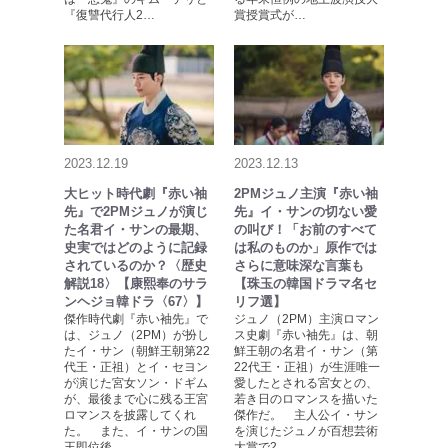
『復讐代行人2…
賞授賞式が…
2023.12.19
2023.12.13
大ヒット時代劇『赤い袖
2PMジュノ主演『赤い袖
先』で2PMジュノが演じ
先』イ・サンの切ない愛
た名君イ・サンの最期、
の叫び！「お前のすべて
史実ではどのように記録
は私のものか」原作では
されているのか？〈歴史
さらに意味深な言葉も
解説18〉【康熙奉のサラ
【珠玉の韓国ドラマ名セ
ンヘジョ韓ドラ〈67〉】
リフ選】
傑作時代劇『赤い袖先』で
ジュノ（2PM）主演ロマン
は、ジュノ（2PM）が扮し
ス史劇『赤い袖先』は、朝
たイ・サン（朝鮮王朝第22
鮮王朝の名君イ・サン（第
代王・正祖）とイ・セヨン
22代王・正祖）が生涯唯一
が演じた宮女ソン・ドギム
愛したとされる宮女との、
が、最後まで心に残る王宮
若き日のロマンスを描いた
ロマンスを披露してくれ
傑作だ。 主人公イ・サン
た。 また、イ・サンの国
を演じたジュノが百想芸術
王即位後…
大賞で2…