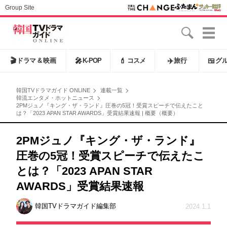
Group Site
🎬
ドラマ & 映画
🎤
K-POP
💄
コスメ
✈️
旅行
🍱
グ
韓国TVドラマガイド ONLINE
連載一覧
韓流エンタメ・ホットニュース
2PMジュノ『キング・ザ・ランド』圧巻の5冠！受賞スピーチで伝えたこと
は？「2023 APAN STAR AWARDS」受賞結果速報 | 概要（概要）
2PMジュノ『キング・ザ・ランド』
圧巻の5冠！受賞スピーチで伝えたこ
とは？「2023 APAN STAR
AWARDS」受賞結果速報
韓国TVドラマガイド編集部
2024.1.1