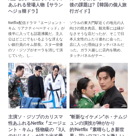
あふれる登場人物【サラン
後の課題は?【韓国の個人旅
ヘジョ韓ドラ】
行ガイド】
Netflix配信ドラマ『エージェント・
ソウルの東大門駅近くの地元の人
キム: リアクティべーティッド』が
向けの焼き肉店。観光客には縁が
後半に入っても話題沸騰だ。主人
なさそうな店だったが、そこで日
公はどこにでもいるような冴えな
本人女性のふたり連れに会った。
い銀行員のキム部長。スター俳優
店に入った理由はタッチパネルだ
のソ・ジソブがオーラを消して演
った。ガラス越しに店内を眺め、
じていた。し...
タッチパネルがテー...
主演ソ・ジソブのカリスマ
“斬新なイケメン”ホ・ナムジ
性あふれるNetflix『エージェ
ュンの演技が神がかり
ント・キム』怪物級の「3人
的!Netflix『素晴らしき新世