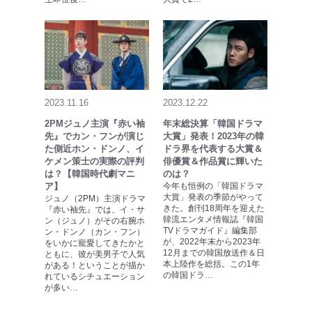
2023.11.16
2023.12.22
2PMジュノ主演『赤い袖
年末総決算「韓国ドラマ
先』でカン・フンが演じ
大賞」発表！2023年の韓
た側近ホン・ドンノ、イ
ドラ界を代表する大賞＆
ケメン策士の実際の評判
俳優賞＆作品賞に輝いた
は？【韓国時代劇マニ
のは？
ア】
今年も恒例の「韓国ドラマ
大賞」発表の季節がやって
ジュノ（2PM）主演ドラマ
きた。創刊18周年を迎えた
『赤い袖先』では、イ・サ
韓流エンタメ情報誌『韓国
ン（ジュノ）がその右腕ホ
TVドラマガイド』編集部
ン・ドンノ（カン・フン）
が、2022年末から2023年
をいかに寵愛してきたかと
12月までの韓国放送作＆日
ともに、彼が美男子で人気
本上陸作を総括。この1年
がある！ということが描か
の韓国ドラ…
れているシチュエーション
が多い…