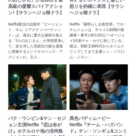
のおじさん」が生み出す最
界』甘いロマンスと激しい
高級の復讐スパイアクショ
怒りを的確に表現【サラン
ン!【サランヘジョ韓ドラ】
ヘジョ韓ドラ】
Netflix配信の話題作『エージェン
Netflix『素晴らしき新世界』でホ・
ト・キム: リアクティべーティッ
ナムジュンは、チャイル財閥の後
ド』は、過去に重大な秘密を抱え
継者一番手のBOJEI(ビーオージェ
る「3人のおじさん」が突然変身し
イ)代表チャ・セゲに扮している。
て、姿を消した高校生の娘を過激
彼は、朝鮮王朝時代からタイムス
に捜索するというサスペンス・ア
リップしてきて女優シン・ソリ(イ
クションだ。主人...
ム・ジヨン...
パク・ウンビン&ヤン・セジ
異色バディムービー
ョン主演Netflix『恋は命が
Netflix『チーム・ハズバン
け』ホテルロケ地の済州島
ド』チン・ソンギュ&コンミ