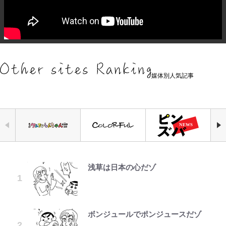
媒体別人気記事
浅草は日本の心だゾ
空の轍と大地の雲と 第1回
「危ない」「やめて」第1子妊娠中
『ONE PIECE』今後の展開に絡ん
元衆院議員・山尾志桜里が語る誹謗
やってはいけない！「キャンプツー
公式-ヒロインが来る前に妊娠しま
｢お土産最高すぎ笑｣｢どうやって入
の田中みな実、ゴリゴリヒール着用
できそうな「意味深な表紙連載」
中傷動画…「計り知れない」切り抜
リング」での「NGパッキング」7
した~詰んだはずの悪役令嬢です
手？｣ブライトン帰還の三笘薫、同
に心配の声…ザックリ衣装にも意見
「神」エネルの月での展開に、元王
き落選運動の影響と今語る「保育園
選！ 安全＆快適につながる「荷物
が、どうやら違うようです~ 第1話
僚に“ポケカ”をプレゼント！｢薫の
続々
下七武海の謎めいた過去も…
落ちた日本死ね」
の順序や位置」積載のコツとは？
笑顔見れてよかった｣｢大喜びのリ
「実体験レポ」
ュテル可愛すぎ｣
ボンジュールでポンジュースだゾ
第3回 出版までの道のり・その2
公式-転生したら平民でした。~生活
趣里「ショック」初めて語った“重
「BOSS×ポケモン30周年」第2弾
FRUITS ZIPPER鎮西寿々歌が語る
水準に耐えられないので貴族を目指