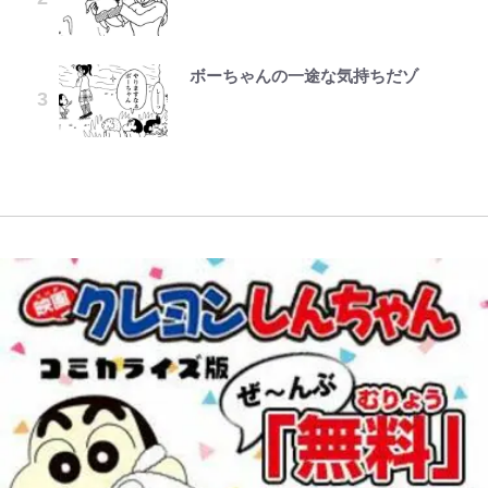
い意味” 三山凌輝「無反省メー
コラボ実施！ 新商品「歴戦の微
『天才てれびくん』時代の学びと
アユは「怒らせて掛ける」魚だっ
｢モデルやってる｣｢かっけぇ｣三笘
します~ 第37話(2)
ル」文春第2弾で“一家の限界”報道
糖」や図鑑缶登場にファン歓喜「見
22歳でアイドルの道を切り拓いた
た！ ルアーを追わせて釣りあげる
薫がブライトン新ユニのモデルで完
も
つけたら即購入！」
「人生最大の決断」
「アユイング」のオリジナリティ＆
全復活！“King”の帰還に｢チームか
ボーちゃんの一途な気持ちだゾ
レビュー『仮面家族』悠木シュン・
公式-ゲーム知識で最強に成ったモ
おもしろさを知る
ら大歓迎されてる｣｢元気な姿見れ
著
ブ兵士は、真の実力を隠したい 第
て…｣
【川口春奈と結婚】板倉滉は「めっ
南や和也だけじゃない！『タッチ』
誹謗中傷も「『そうせざるを得ない
16話(2)
ちゃモテる」 年収7億円・お洒落・
上杉達也の才能を「いち早く見出し
事情』がある」…山尾志桜里が
【自転車】「若いときは登れたんだ
包容力…超愛される日本代表
た人物たち」
SNSのバッシングにも向き合う理
けど……」 グラベルバイクで暑さ
W杯クオーター制への大反発か、
由と独自メンタル術
に負けそうなヒルクライム、砂利道
FIFA会長を追い詰めた｢欧州のボイ
を疾走して少年時代を振り返る50
コット｣と再選の行方【FIFA3兆円
代の夏 長野県｜2026年
の野望と2度のオウンゴール、来年
3月の会長選】(3)